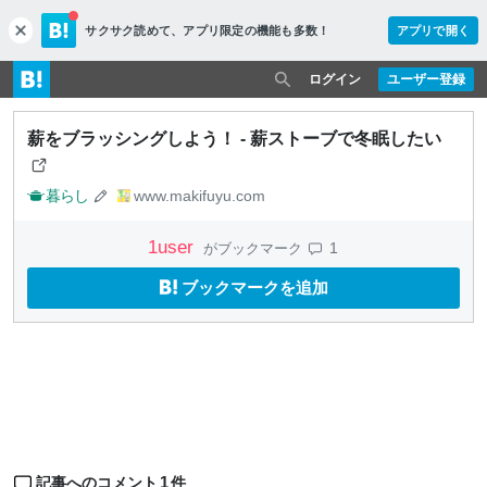
サクサク読めて、
アプリ限定の機能も多数！
アプリで開く
c
l
o
ログイン
ユーザー登録
s
e
薪をブラッシングしよう！ - 薪ストーブで冬眠したい
暮らし
www.makifuyu.com
1
user
1
がブックマーク
ブックマークを追加
1
記事へのコメント
件