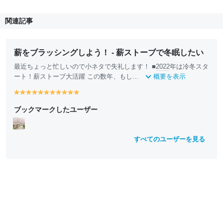
関連記事
薪をブラッシングしよう！ - 薪ストーブで冬眠したい
最近ちょっと忙しいので小ネタで失礼します！ ■
2022
年は冷冬スタ
ート！薪ストーブ大活躍 この数年、もし...
概要を表示
y
y
y
y
y
y
y
y
y
y
y
e
e
e
e
e
e
e
e
e
e
e
ブックマークしたユーザー
ll
ll
ll
ll
ll
ll
ll
ll
ll
ll
ll
o
o
o
o
o
o
o
o
o
o
o
w
w
w
w
w
w
w
w
w
w
w
すべてのユーザーを見る