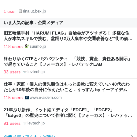
1 user
rina.ut.bex.jp
いま人気の記事 - 企業メディア
旧五輪選手村「HARUMI FLAG」自治会がアツすぎる！ 多様な住
人が本気スキルで挑む、盆踊り2万人集客や交通改善など“街の価値
向上”戦略 東京・中央区
118 users
suumo.jp
終わりゆくCTFとバグバウンティ 「競技、賞金、責任ある開示」
で起きていること【フォーカス】 - レバテックLAB
33 users
levtech.jp
仕事・家庭・個人の優先順位はもっと柔軟に変えていい 40代のわ
たしが10年後の自分に伝えたいこと - りっすん by イーアイデム
115 users
www.e-aidem.com
21年ぶり新作、ドット絵エディタ「EDGE1」「EDGE2」
「Edge3」の歴史について作者に聞く【フォーカス】 - レバテック
LAB
91 users
levtech.jp
企業メディアをもっと読む