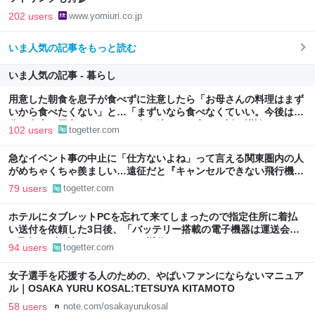
202 users
www.yomiuri.co.jp
いま人気の記事をもっと読む
いま人気の記事 - 暮らし
用意した朝食を息子が食べずに注意したら「お母さんの料理はまず
いから食べたくない」と…「まずいなら食べなくていい。今後は自
分で食事を用意しなさい。お金は渡す」と言った話が議論に
102 users
togetter.com
急なイベント事の中止に「仕方ないよね」って言える関東圏内の人
がめちゃくちゃ羨ましい…遠征だと『キャンセルできない飛行機代
とホテル代』の怒りがどうしても先に来る
79 users
togetter.com
ホテルにタブレットPCを忘れて来てしまったので指定住所に着払
い送付を依頼した3日後、「バッテリー搭載の電子機器は運送会社
が取扱わず、諦めて下さい」と返信がきた
94 users
togetter.com
女子選手を応援する人のための、やばいファンにならないマニュア
ル｜OSAKA YURU KOSAL:TETSUYA KITAMOTO
58 users
note.com/osakayurukosal