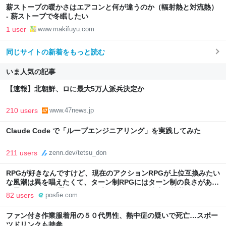
薪ストーブの暖かさはエアコンと何が違うのか（輻射熱と対流熱）
- 薪ストーブで冬眠したい
1 user
www.makifuyu.com
同じサイトの新着をもっと読む
いま人気の記事
【速報】北朝鮮、ロに最大5万人派兵決定か
210 users
www.47news.jp
Claude Code で「ループエンジニアリング」を実践してみた
211 users
zenn.dev/tetsu_don
RPGが好きなんですけど、現在のアクションRPGが上位互換みたい
な風潮は異を唱えたくて、ターン制RPGにはターン制の良さがある
と思ってます 一手をじっくり考えられたり、途中で休憩したりでき
82 users
posfie.com
るのがターン制の良さじゃないですか もっとターン制を煮詰めて欲
しい→「既出だと思うがここはオクトパストラベラーを推したい
ファン付き作業服着用の５０代男性、熱中症の疑いで死亡…スポー
(´・ω・｀)」
ツドリンクも持参