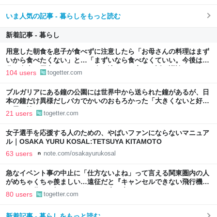
いま人気の記事 - 暮らしをもっと読む
新着記事 - 暮らし
用意した朝食を息子が食べずに注意したら「お母さんの料理はまず
いから食べたくない」と…「まずいなら食べなくていい。今後は自
分で食事を用意しなさい。お金は渡す」と言った話が議論に
104 users
togetter.com
ブルガリアにある鐘の公園には世界中から送られた鐘があるが、日
本の鐘だけ異様だしバカでかいのおもろかった「大きくないと好き
な男を焼けないから、ね」
21 users
togetter.com
女子選手を応援する人のための、やばいファンにならないマニュア
ル｜OSAKA YURU KOSAL:TETSUYA KITAMOTO
63 users
note.com/osakayurukosal
急なイベント事の中止に「仕方ないよね」って言える関東圏内の人
がめちゃくちゃ羨ましい…遠征だと『キャンセルできない飛行機代
とホテル代』の怒りがどうしても先に来る
80 users
togetter.com
新着記事 - 暮らしをもっと読む