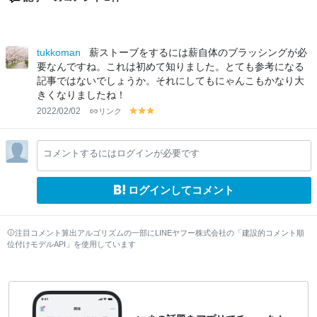
tukkoman
薪ストーブをするには薪自体のブラッシングが必
要なんですね。これは初めて知りました。とても参考になる
記事ではないでしょうか。それにしてもにゃんこもかなり大
きくなりましたね！
2022/02/02
リンク
y
y
y
el
el
el
lo
lo
lo
コメントするにはログインが必要です
w
w
w
ログインしてコメント
注目コメント算出アルゴリズムの一部にLINEヤフー株式会社の「建設的コメント順
位付けモデルAPI」を使用しています