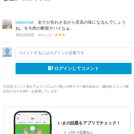
tukkoman
全てが合わさるから至高の味になるんでしょう
ね。モモ肉の断面ヤバイなぁ。
2021/12/25
リンク
y
y
y
el
el
el
lo
lo
lo
コメントするにはログインが必要です
w
w
w
ログインしてコメント
注目コメント算出アルゴリズムの一部にLINEヤフー株式会社の「建設的コメント順
位付けモデルAPI」を使用しています
いまの話題をアプリでチェック！
バナー広告なし