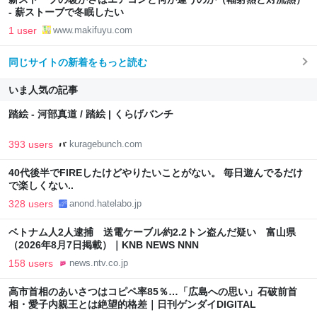
- 薪ストーブで冬眠したい
1 user
www.makifuyu.com
同じサイトの新着をもっと読む
いま人気の記事
踏絵 - 河部真道 / 踏絵 | くらげバンチ
393 users
kuragebunch.com
40代後半でFIREしたけどやりたいことがない。 毎日遊んでるだけ
で楽しくない..
328 users
anond.hatelabo.jp
ベトナム人2人逮捕 送電ケーブル約2.2トン盗んだ疑い 富山県
（2026年8月7日掲載）｜KNB NEWS NNN
158 users
news.ntv.co.jp
高市首相のあいさつはコピペ率85％…「広島への思い」石破前首
相・愛子内親王とは絶望的格差｜日刊ゲンダイDIGITAL