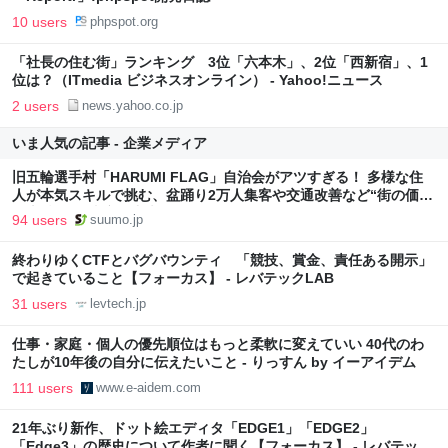
10 users
phpspot.org
「社長の住む街」ランキング 3位「六本木」、2位「西新宿」、1
位は？（ITmedia ビジネスオンライン） - Yahoo!ニュース
2 users
news.yahoo.co.jp
いま人気の記事 - 企業メディア
旧五輪選手村「HARUMI FLAG」自治会がアツすぎる！ 多様な住
人が本気スキルで挑む、盆踊り2万人集客や交通改善など“街の価値
向上”戦略 東京・中央区
94 users
suumo.jp
終わりゆくCTFとバグバウンティ 「競技、賞金、責任ある開示」
で起きていること【フォーカス】 - レバテックLAB
31 users
levtech.jp
仕事・家庭・個人の優先順位はもっと柔軟に変えていい 40代のわ
たしが10年後の自分に伝えたいこと - りっすん by イーアイデム
111 users
www.e-aidem.com
21年ぶり新作、ドット絵エディタ「EDGE1」「EDGE2」
「Edge3」の歴史について作者に聞く【フォーカス】 - レバテック