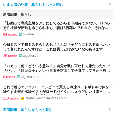
いま人気の記事 - 暮らしをもっと読む
新着記事 - 暮らし
「転勤って専業主婦をアテにしてるからもう期待できない」JTCの
男性社員が転勤を命じられるも「妻は3倍稼いでるので、それなら
辞める」と言ったら、転勤がなくなった
64 users
togetter.com
今日ミスドで初ミスドらしきおじさんに「子どもにミスド食べたい
って言われたんですけど…これは買っとけみたいなのあります
か…？」と尋ねられるイベントが発生して、興奮した
25 users
togetter.com
「バカって何？どういう意味？」自分が親に言われて嫌だったので
『バカ』『駄目な子』という言葉を封印して子育てしてきたら思わ
ぬ事態に←この育児方針に賛否集まる
8 users
togetter.com
これぞ着るエアコン!! コンビニで買える冷凍ペットボトルで体を
冷やす山善の水冷ベストがロードバイクにちょうどいい【ぼっち・
ざ・ろーど！その14】【空いた時間でなにしてる？】
118 users
internet.watch.impress.co.jp
新着記事 - 暮らしをもっと読む