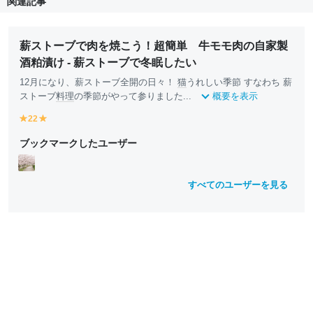
関連記事
薪ストーブで肉を焼こう！超簡単 牛モモ肉の自家製
酒粕漬け - 薪ストーブで冬眠したい
12月になり、薪ストーブ全開の日々！
猫
うれしい季節 すなわち 薪
ストーブ
料理
の季節がやって参りました...
概要を表示
22
y
y
e
e
ブックマークしたユーザー
ll
ll
o
o
w
w
すべてのユーザーを見る