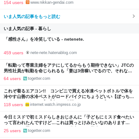
154 users
www.nikkan-gendai.com
いま人気の記事をもっと読む
いま人気の記事 - 暮らし
「感性さん」を冷笑している - netenete.
459 users
nete-nete.hatenablog.com
「転勤って専業主婦をアテにしてるからもう期待できない」JTCの
男性社員が転勤を命じられるも「妻は3倍稼いでるので、それなら
辞める」と言ったら、転勤がなくなった
64 users
togetter.com
これぞ着るエアコン!! コンビニで買える冷凍ペットボトルで体を
冷やす山善の水冷ベストがロードバイクにちょうどいい【ぼっち・
ざ・ろーど！その14】【空いた時間でなにしてる？】
118 users
internet.watch.impress.co.jp
今日ミスドで初ミスドらしきおじさんに「子どもにミスド食べたい
って言われたんですけど…これは買っとけみたいなのあります
か…？」と尋ねられるイベントが発生して、興奮した
25 users
togetter.com