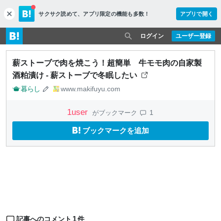
サクサク読めて、
アプリ限定の機能も多数！
アプリで開く
c
l
o
ログイン
ユーザー登録
s
e
薪ストーブで肉を焼こう！超簡単 牛モモ肉の自家製
酒粕漬け - 薪ストーブで冬眠したい
暮らし
www.makifuyu.com
1
user
1
がブックマーク
ブックマークを追加
1
記事へのコメント
件