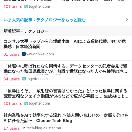
被爆の実相からはかけ離れた動画も増加、被爆者からは憤りの声も
101 users
togetter.com
いま人気の記事 - テクノロジーをもっと読む
新着記事 - テクノロジー
コンサル大手トップから市場縮小論 AIによる業務代替、4社が危
機感 - 日本経済新聞
31 users
www.nikkei.com
「休暇中に呼ばれたなら同情する」データセンターの記者会見で騒
動になった秋田県職員だが、前職で世話になった人から擁護の声
「行政側として八面六臂の活躍をしたと思う」
34 users
togetter.com
「原爆はうそ」「放射線の被害はなかった」といった原爆に関する
荒唐無稽なフェイク動画がSNSなどで広がる事態に… 生成AIによる
被爆の実相からはかけ離れた動画も増加、被爆者からは憤りの声も
101 users
togetter.com
社内業務をAIで効率化する流れ 〜法人問い合わせの一次振り分けを
AIに任せた話〜 - Cluster Tech Blog
17 users
tech-blog.cluster.mu