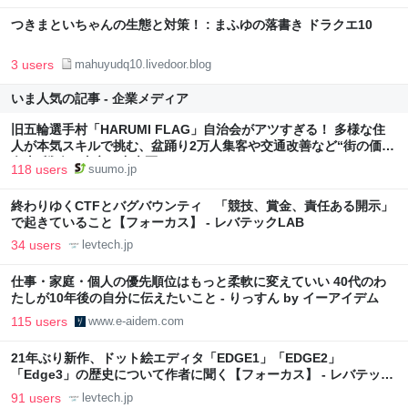
つきまといちゃんの生態と対策！ : まふゆの落書き ドラクエ10
3 users
mahuyudq10.livedoor.blog
いま人気の記事 - 企業メディア
旧五輪選手村「HARUMI FLAG」自治会がアツすぎる！ 多様な住
人が本気スキルで挑む、盆踊り2万人集客や交通改善など“街の価値
向上”戦略 東京・中央区
118 users
suumo.jp
終わりゆくCTFとバグバウンティ 「競技、賞金、責任ある開示」
で起きていること【フォーカス】 - レバテックLAB
34 users
levtech.jp
仕事・家庭・個人の優先順位はもっと柔軟に変えていい 40代のわ
たしが10年後の自分に伝えたいこと - りっすん by イーアイデム
115 users
www.e-aidem.com
21年ぶり新作、ドット絵エディタ「EDGE1」「EDGE2」
「Edge3」の歴史について作者に聞く【フォーカス】 - レバテック
LAB
91 users
levtech.jp