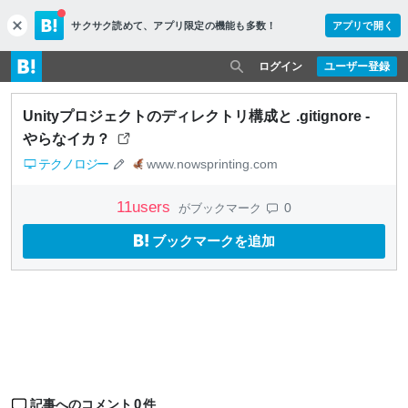
サクサク読めて、
アプリ限定の機能も多数！
アプリで開く
c
l
o
ログイン
ユーザー登録
s
e
Unityプロジェクトのディレクトリ構成と .gitignore -
やらなイカ？
テクノロジー
www.nowsprinting.com
11
users
0
がブックマーク
ブックマークを追加
0
記事へのコメント
件