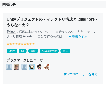
関連記事
Unityプロジェクトのディレクトリ構成と .gitignore -
やらなイカ？
Twitter
で話題に上がっていたので、自分なりのやり方を。 ディレ
クトリ構成 Assets/下 自分で作るものは...
概要を表示
y
y
y
y
y
y
y
y
y
y
e
e
e
e
e
e
e
e
e
e
Unity
Git
環境
development
開発
ll
ll
ll
ll
ll
ll
ll
ll
ll
ll
o
o
o
o
o
o
o
o
o
o
ブックマークしたユーザー
w
w
w
w
w
w
w
w
w
w
すべてのユーザーを見る