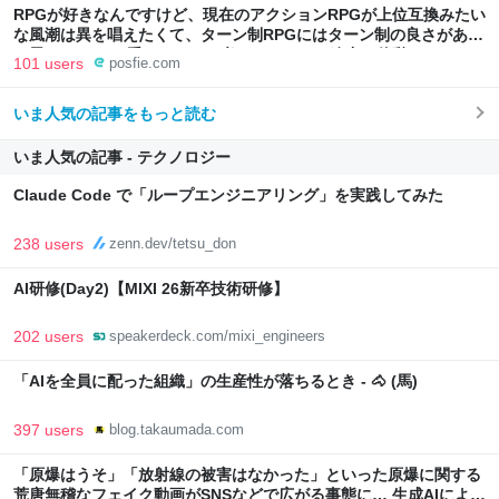
RPGが好きなんですけど、現在のアクションRPGが上位互換みたい
な風潮は異を唱えたくて、ターン制RPGにはターン制の良さがある
と思ってます 一手をじっくり考えられたり、途中で休憩したりでき
101 users
posfie.com
るのがターン制の良さじゃないですか もっとターン制を煮詰めて欲
しい→「既出だと思うがここはオクトパストラベラーを推したい
いま人気の記事をもっと読む
(´・ω・｀)」
いま人気の記事 - テクノロジー
Claude Code で「ループエンジニアリング」を実践してみた
238 users
zenn.dev/tetsu_don
AI研修(Day2)【MIXI 26新卒技術研修】
202 users
speakerdeck.com/mixi_engineers
「AIを全員に配った組織」の生産性が落ちるとき - 🐴 (馬)
397 users
blog.takaumada.com
「原爆はうそ」「放射線の被害はなかった」といった原爆に関する
荒唐無稽なフェイク動画がSNSなどで広がる事態に… 生成AIによる