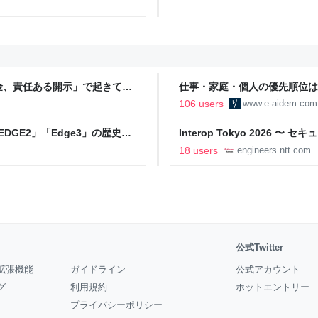
金、責任ある開示」で起きてい
仕事・家庭・個人の優先順位は
の自分に伝えたいこと - りっす
106 users
www.e-aidem.com
DGE2」「Edge3」の歴史に
Interop Tokyo 2026
AB
への取り組み 〜 - NTT docomo B
18 users
engineers.ntt.com
公式Twitter
拡張機能
ガイドライン
公式アカウント
グ
利用規約
ホットエントリー
プライバシーポリシー