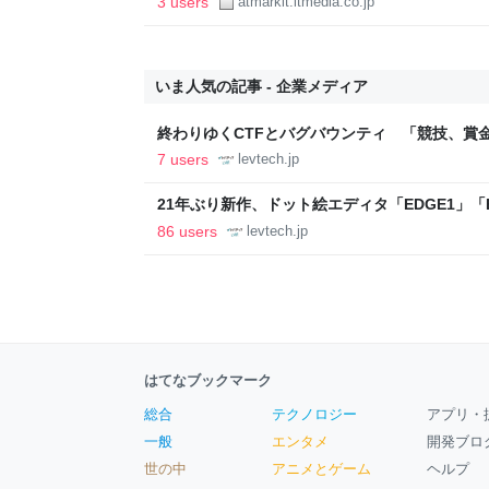
3 users
atmarkit.itmedia.co.jp
いま人気の記事 - 企業メディア
終わりゆくCTFとバグバウンティ 「競技、賞
ること【フォーカス】 - レバテックLAB
7 users
levtech.jp
21年ぶり新作、ドット絵エディタ「EDGE1」「E
ついて作者に聞く【フォーカス】 - レバテックL
86 users
levtech.jp
はてなブックマーク
総合
テクノロジー
アプリ・
一般
エンタメ
開発ブロ
世の中
アニメとゲーム
ヘルプ