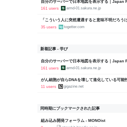
自分のサーバーで日本地図を表示する｜Japan PM
161 users
armd-01.sakura.ne.jp
「こういう人に突然遭遇すると意味不明だろう
った九官鳥なんです」人生の中で浴びてきた言
35 users
togetter.com
新着記事 - 学び
自分のサーバーで日本地図を表示する｜Japan PM
161 users
armd-01.sakura.ne.jp
がん細胞が自らDNAを壊して進化している可能
11 users
gigazine.net
同時期にブックマークされた記事
組み込み開発フォーラム - MONOist