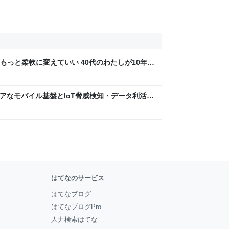
もっと柔軟に変えていい 40代のわたしが10年後
ん by イーアイデム
 〜 セキュアなモバイル基盤とIoT脅威検知・データ利活用
usiness Engineers' Blog
はてなのサービス
はてなブログ
はてなブログPro
人力検索はてな