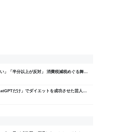
い」「半分以上が反対」 消費税減税めぐる舞台
と本音【スポットライト】｜FNNプライムオン
hatGPTだけ」でダイエットを成功させた芸人を
」な減量メソッドに驚き | 日刊SPA!