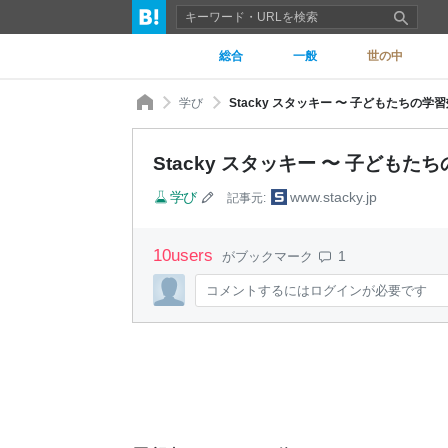
総合
一般
世の中
学び
Stacky スタッキー 〜 子どもたちの学
Stacky スタッキー 〜 子ども
学び
www.stacky.jp
記事元:
10
users
1
がブックマーク
コメントするにはログインが必要です