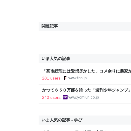
関連記事
いま人気の記事
「高市総理には愛想尽かした」コメ余りに農家
以下に…肥料代や燃料代は高騰「今年でやめる」
281 users
www.fnn.jp
イン
かつて６５０万部を誇った「週刊少年ジャンプ
割れ…国内の紙雑誌で「１００万部超」ゼロに
240 users
www.yomiuri.co.jp
いま人気の記事 - 学び