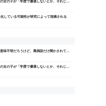
の女の子が「学歴で優遇しないとか、それじゃ
値を上げた人が馬鹿じゃないですか」と捨て台
進化している可能性が研究によって指摘される
意味不明だろうけど、罵倒語だけ聞かされて育
で浴びてきた言葉を受け継いでしまう話
の女の子が「学歴で優遇しないとか、それじゃ
値を上げた人が馬鹿じゃないですか」と捨て台