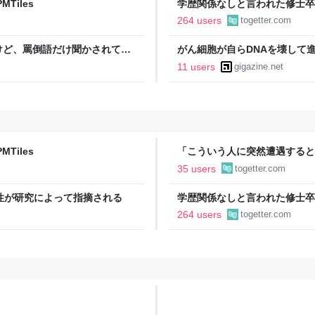
Tiles
学歴関係なしと言われた修士卒
大学院まで学費払って自分の価
264 users
togetter.com
詞を残して会社を辞めてった話
けど、罵倒語だけ聞かされて育
がん細胞が自らDNAを壊して
葉を受け継いでしまう話
11 users
gigazine.net
Tiles
「こういう人に突然遭遇すると
った九官鳥なんです」人生の中
35 users
togetter.com
性が研究によって指摘される
学歴関係なしと言われた修士卒
大学院まで学費払って自分の価
264 users
togetter.com
詞を残して会社を辞めてった話