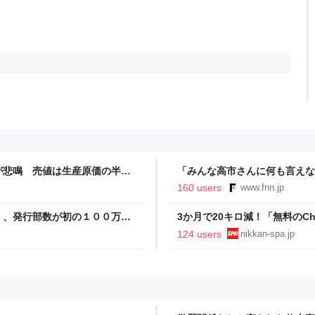
が悲鳴 売値は生産原価の半分
「みんな高市さんに何も言えな
農家も｜FNNプライムオンラ
裏 自民党内でくすぶる慎重論
160 users
www.fnn.jp
ライン
」、発行部数が初の１００万部
3か月で20キロ減！「無料のC
直撃。「相手が人間だったらムリ
124 users
nikkan-spa.jp