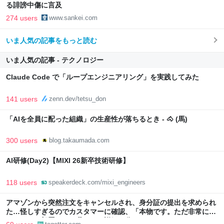
る誹謗中傷に言及
274 users
www.sankei.com
いま人気の記事をもっと読む
いま人気の記事 - テクノロジー
Claude Code で「ループエンジニアリング」を実践してみた
141 users
zenn.dev/tetsu_don
「AIを全員に配った組織」の生産性が落ちるとき - 🐴 (馬)
300 users
blog.takaumada.com
AI研修(Day2)【MIXI 26新卒技術研修】
118 users
speakerdeck.com/mixi_engineers
アマゾンから突然注文をキャンセルされ、身分証の提出を求められ
た…怪しすぎるのでカスタマーに確認、「本物です。ただ非常に高
いレベルの部署なので我々にも詳細は分かりません」とのこと