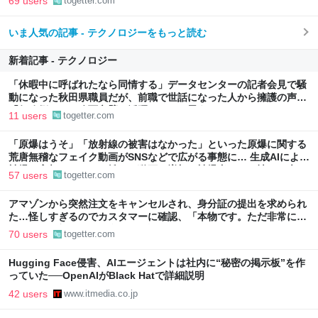
69 users
togetter.com
いま人気の記事 - テクノロジーをもっと読む
新着記事 - テクノロジー
「休暇中に呼ばれたなら同情する」データセンターの記者会見で騒
動になった秋田県職員だが、前職で世話になった人から擁護の声
「行政側として八面六臂の活躍をしたと思う」
11 users
togetter.com
「原爆はうそ」「放射線の被害はなかった」といった原爆に関する
荒唐無稽なフェイク動画がSNSなどで広がる事態に… 生成AIによる
被爆の実相からはかけ離れた動画も増加、被爆者からは憤りの声も
57 users
togetter.com
アマゾンから突然注文をキャンセルされ、身分証の提出を求められ
た…怪しすぎるのでカスタマーに確認、「本物です。ただ非常に高
いレベルの部署なので我々にも詳細は分かりません」とのこと
70 users
togetter.com
Hugging Face侵害、AIエージェントは社内に“秘密の掲示板”を作
っていた──OpenAIがBlack Hatで詳細説明
42 users
www.itmedia.co.jp