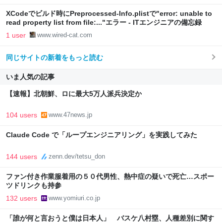
XCodeでビルド時にPreprocessed-Info.plistで"error: unable to
read property list from file:..."エラー - ITエンジニアの備忘録
1 user
www.wired-cat.com
同じサイトの新着をもっと読む
いま人気の記事
【速報】北朝鮮、ロに最大5万人派兵決定か
104 users
www.47news.jp
Claude Code で「ループエンジニアリング」を実践してみた
144 users
zenn.dev/tetsu_don
ファン付き作業服着用の５０代男性、熱中症の疑いで死亡…スポー
ツドリンクも持参
132 users
www.yomiuri.co.jp
「誰が何と言おうと僕は日本人」 バスケ八村塁、人種差別に関す