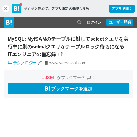
サクサク読めて、
アプリ限定の機能も多数！
アプリで開く
c
l
o
ログイン
ユーザー登録
s
e
MySQL: MyISAMのテーブルに対してselectクエリを実
行中に別のselectクエリがテーブルロック待ちになる -
ITエンジニアの備忘録
テクノロジー
www.wired-cat.com
1
user
1
がブックマーク
ブックマークを追加