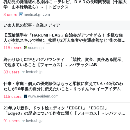
乳幼児の発達遅れる原因に ～テレビ、ＤＶＤの長時間視聴（千葉大
学 山本緑助教ら）～｜トピックス
3 users
medical.jiji.com
いま人気の記事 - 企業メディア
旧五輪選手村「HARUMI FLAG」自治会がアツすぎる！ 多様な住
人が本気スキルで挑む、盆踊り2万人集客や交通改善など“街の価値
向上”戦略 東京・中央区
118 users
suumo.jp
終わりゆくCTFとバグバウンティ 「競技、賞金、責任ある開示」
で起きていること【フォーカス】 - レバテックLAB
33 users
levtech.jp
仕事・家庭・個人の優先順位はもっと柔軟に変えていい 40代のわ
たしが10年後の自分に伝えたいこと - りっすん by イーアイデム
115 users
www.e-aidem.com
21年ぶり新作、ドット絵エディタ「EDGE1」「EDGE2」
「Edge3」の歴史について作者に聞く【フォーカス】 - レバテック
LAB
91 users
levtech.jp