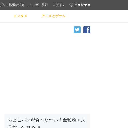
プリ・拡張の紹介
ユーザー登録
ログイン
エンタメ
アニメとゲーム
ちょこパンが食べた〜い！全粒粉＋大
豆粉 - yamoyatu