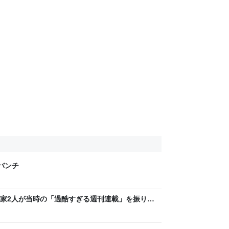
げバンチ
家2人が当時の「過酷すぎる週刊連載」を振り返
稿は落とさない」ストイックな舞台裏 | 日刊