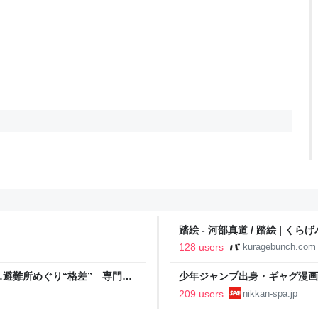
踏絵 - 河部真道 / 踏絵 | くら
128 users
kuragebunch.com
避難所めぐり“格差” 専門家
少年ジャンプ出身・ギャグ漫画
NNプライムオンライン
る。「ヘルニアで入院しても原
209 users
nikkan-spa.jp
SPA!