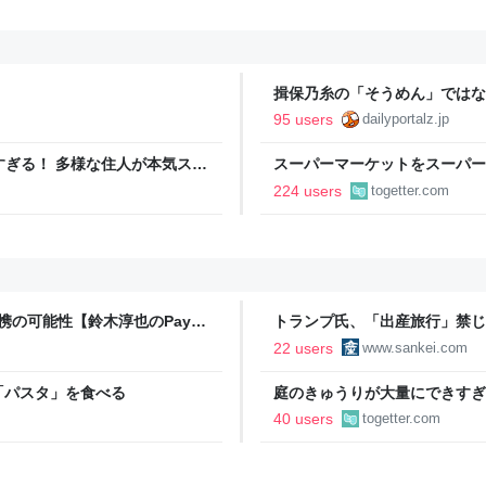
揖保乃糸の「そうめん」ではな
95 users
dailyportalz.jp
ツすぎる！ 多様な住人が本気スキ
スーパーマーケットをスーパー
の価値向上”戦略 東京・中央
であるべき」「海外でもある」
224 users
togetter.com
連携の可能性【鈴木淳也のPay
トランプ氏、「出産旅行」禁じ
の渡米を問題視
22 users
www.sankei.com
「パスタ」を食べる
庭のきゅうりが大量にできすぎ
「きゅうりレシピ」をたくさん
40 users
togetter.com