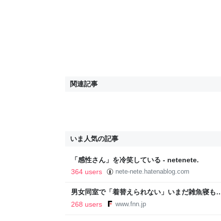
関連記事
いま人気の記事
「感性さん」を冷笑している - netenete.
364 users
nete-nete.hatenablog.com
男女同室で「着替えられない」いまだ雑魚寝も…
「標準化されていない」 令和8年熊本地震｜F
268 users
www.fnn.jp