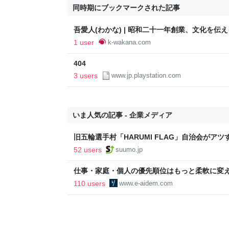
同時期にブックマークされた記事
吾愛人(わかな) | 昭和二十一年創業、文化を伝
1 user
k-wakana.com
404
3 users
www.jp.playstation.com
いま人気の記事 - 企業メディア
旧五輪選手村「HARUMI FLAG」自治会がア
ルで挑む、盆踊り2万人集客や交通改善など“街
52 users
suumo.jp
区
仕事・家庭・個人の優先順位はもっと柔軟に変えて
後の自分に伝えたいこと - りっすん by イーア
110 users
www.e-aidem.com