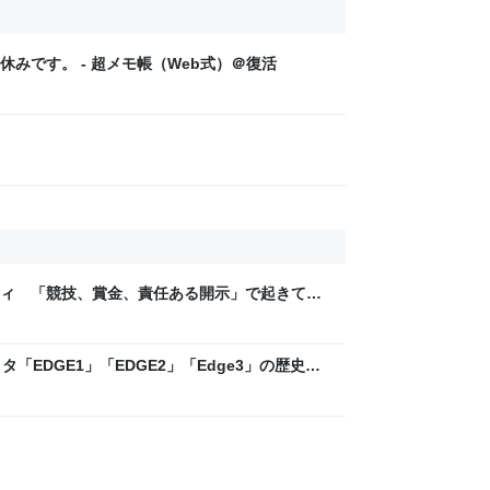
みです。 - 超メモ帳（Web式）＠復活
ティ 「競技、賞金、責任ある開示」で起きてい
ックLAB
「EDGE1」「EDGE2」「Edge3」の歴史に
 - レバテックLAB