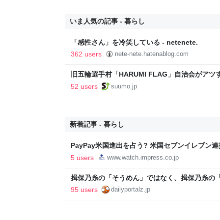
いま人気の記事 - 暮らし
「感性さん」を冷笑している - netenete.
362 users
nete-nete.hatenablog.com
旧五輪選手村「HARUMI FLAG」自治会がア
ルで挑む、盆踊り2万人集客や交通改善など“街
52 users
suumo.jp
区
新着記事 - 暮らし
PayPay米国進出を占う? 米国セブンイレブン
Attention】
5 users
www.watch.impress.co.jp
揖保乃糸の「そうめん」ではなく、揖保乃糸の
95 users
dailyportalz.jp