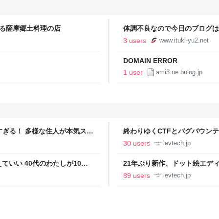
える薩摩郷土料理の店
体調不良なので今日のブログは休
3 users
www.ituki-yu2.net
DOMAIN ERROR
1 user
ami3.ue.bulog.jp
ツすぎる！ 多様な住人が本気スキ
終わりゆくCTFとバグバウン
の価値向上”戦略 東京・中央
ること【フォーカス】 - レバテ
30 users
levtech.jp
いい 40代のわたしが10年
21年ぶり新作、ドット絵エディタ
イデム
ついて作者に聞く【フォーカス】
89 users
levtech.jp