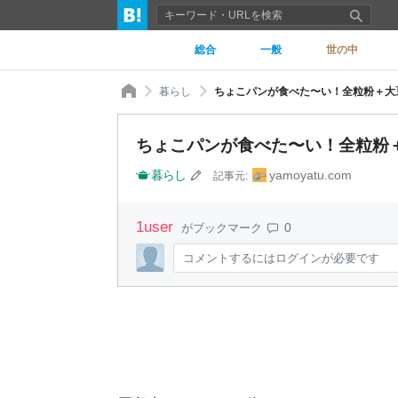
総合
一般
世の中
暮らし
ちょこパンが食べた〜い！全粒粉＋大豆粉 -
ちょこパンが食べた〜い！全粒粉＋大豆
暮らし
yamoyatu.com
記事元:
1
user
0
がブックマーク
コメントするにはログインが必要です