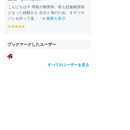
こんにちは🌞 両親が糖尿病、私も
妊娠
糖尿病
となった経験から 自分と母のため、オヤツや
パンを作って楽...
概要を表示
y
y
y
y
y
e
e
e
e
e
ll
ll
ll
ll
ll
o
o
o
o
o
ブックマークしたユーザー
w
w
w
w
w
すべてのユーザーを見る