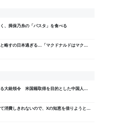
く、揖保乃糸の「パスタ」を食べる
と略すの日本過ぎる…「マクドナルドはマクド
など
る大統領令 米国籍取得を目的とした中国人ら
て消費しきれないので、Xの知恵を借りようと
集めることにした