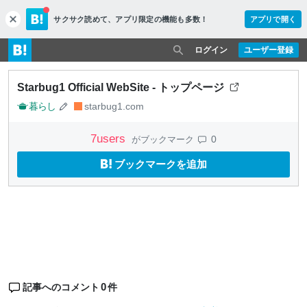
サクサク読めて、
アプリ限定の機能も多数！
アプリで開く
c
l
o
ログイン
ユーザー登録
s
e
Starbug1 Official WebSite - トップページ
暮らし
starbug1.com
7
users
0
がブックマーク
ブックマークを追加
0
記事へのコメント
件