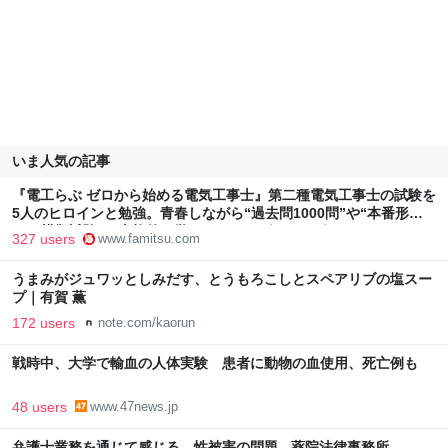
いま人気の記事
『電工らぶ ゼロから始める電気工事士』第二種電気工事士の試験を
5人のヒロインと勉強。青春しながら“過去問1000問”や“本番形式
CBT模擬試験”で本格的に学べるノベルゲーム | ゲーム・エンタメ
327 users
www.famitsu.com
最新情報のファミ通.com
うまみがジュワッとしみだす、とうもろこしとスペアリブの塩スー
プ｜有賀 薫
172 users
note.com/kaorun
戦時中、大学で輸血の人体実験 患者に動物の血使用、死亡例も
48 users
www.47news.jp
弁護士業務を通じて感じる、性被害の問題 - 薬院法律事務所