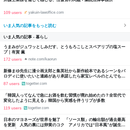
109 users
yakuin-lawoffice.com
いま人気の記事をもっと読む
いま人気の記事 - 暮らし
うまみがジュワッとしみだす、とうもろこしとスペアリブの塩スー
プ｜有賀 薫
172 users
note.com/kaorun
新條まゆ先生に漫☆画太郎と集英社から新作絵本であるシーンをパ
ロディに使いたいと連絡があり承諾したら家宝レベルのとんでもな
いものが届いた
87 users
togetter.com
「韓国人ってなんで急にお酒を飲む習慣が廃れ始めたの？全世代で
変化したように見える」韓国から実感を伴うリプが多数
119 users
togetter.com
日本のマヨネーズが世界を魅了 「ソース類」の輸出額が過去最高
を更新 人気の裏には卵黄のコク アメリカでは“日本風”が誕生｜