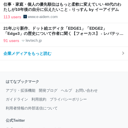
仕事・家庭・個人の優先順位はもっと柔軟に変えていい 40代のわ
たしが10年後の自分に伝えたいこと - りっすん by イーアイデム
113 users
www.e-aidem.com
21年ぶり新作、ドット絵エディタ「EDGE1」「EDGE2」
「Edge3」の歴史について作者に聞く【フォーカス】 - レバテック
LAB
91 users
levtech.jp
企業メディアをもっと読む
はてなブックマーク
アプリ・拡張機能
開発ブログ
ヘルプ
お問い合わせ
ガイドライン
利用規約
プライバシーポリシー
利用者情報の外部送信について
公式Twitter