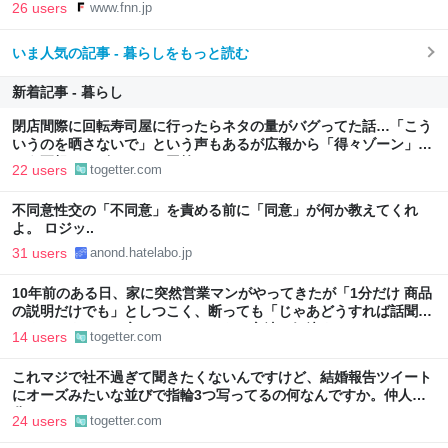
FNNプライムオンライン
26 users
www.fnn.jp
いま人気の記事 - 暮らしをもっと読む
新着記事 - 暮らし
閉店間際に回転寿司屋に行ったらネタの量がバグってた話…「こう
いうのを晒さないで」という声もあるが広報から「得々ゾーン」と
いう正規サービスだとの回答も
22 users
togetter.com
不同意性交の「不同意」を責める前に「同意」が何か教えてくれ
よ。 ロジッ..
31 users
anond.hatelabo.jp
10年前のある日、家に突然営業マンがやってきたが「1分だけ 商品
の説明だけでも」としつこく、断っても「じゃあどうすれば話聞い
てくれますか」と言われたので、ある方法で解決することに
14 users
togetter.com
これマジで社不過ぎて聞きたくないんですけど、結婚報告ツイート
にオーズみたいな並びで指輪3つ写ってるの何なんですか。仲人の
分？
24 users
togetter.com