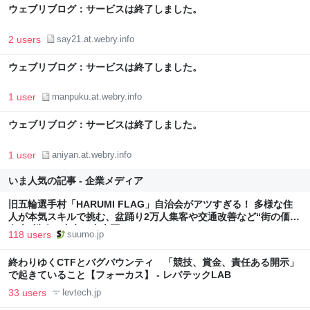
ウェブリブログ：サービスは終了しました。
2 users
say21.at.webry.info
ウェブリブログ：サービスは終了しました。
1 user
manpuku.at.webry.info
ウェブリブログ：サービスは終了しました。
1 user
aniyan.at.webry.info
いま人気の記事 - 企業メディア
旧五輪選手村「HARUMI FLAG」自治会がアツすぎる！ 多様な住
人が本気スキルで挑む、盆踊り2万人集客や交通改善など“街の価値
向上”戦略 東京・中央区
118 users
suumo.jp
終わりゆくCTFとバグバウンティ 「競技、賞金、責任ある開示」
で起きていること【フォーカス】 - レバテックLAB
33 users
levtech.jp