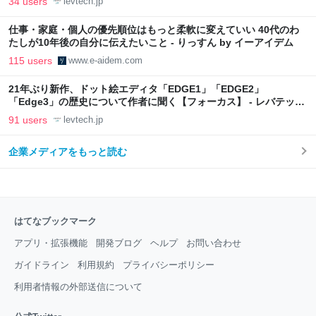
34 users
levtech.jp
仕事・家庭・個人の優先順位はもっと柔軟に変えていい 40代のわ
たしが10年後の自分に伝えたいこと - りっすん by イーアイデム
115 users
www.e-aidem.com
21年ぶり新作、ドット絵エディタ「EDGE1」「EDGE2」
「Edge3」の歴史について作者に聞く【フォーカス】 - レバテック
LAB
91 users
levtech.jp
企業メディアをもっと読む
はてなブックマーク
アプリ・拡張機能
開発ブログ
ヘルプ
お問い合わせ
ガイドライン
利用規約
プライバシーポリシー
利用者情報の外部送信について