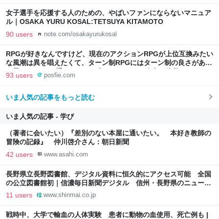
女子選手を応援する人のための、やばいファンにならないマニュア
ル｜OSAKA YURU KOSAL:TETSUYA KITAMOTO
90 users
note.com/osakayurukosal
RPGが好きなんですけど、現在のアクションRPGが上位互換みたい
な風潮は異を唱えたくて、ターン制RPGにはターン制の良さがある
と思ってます 一手をじっくり考えられたり、途中で休憩したりでき
93 users
posfie.com
るのがターン制の良さじゃないですか もっとターン制を煮詰めて欲
しい→「既出だと思うがここはオクトパストラベラーを推したい
いま人気の記事をもっと読む
(´・ω・｀)」
いま人気の記事 - 学び
（著者に会いたい）『差別のない本屋に通いたい。 本好き教師の
冒険の記録』 仲川啓介さん：朝日新聞
42 users
www.asahi.com
長野県立長野図書館、デジタル資料に恒久的にアクセス可能 全国
の公立図書館初｜信濃毎日新聞デジタル 信州・長野県のニュース
サイト
11 users
www.shinmai.co.jp
戦時中、大学で輸血の人体実験 患者に動物の血使用、死亡例も |