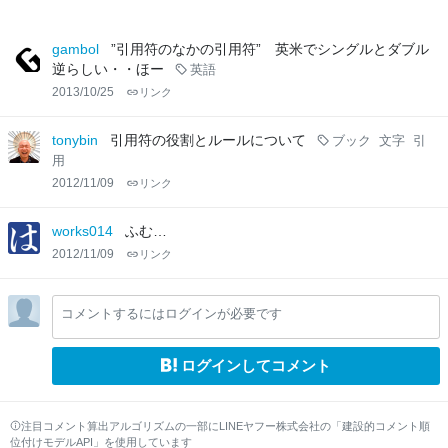
gambol
”引用符のなかの引用符” 英米でシングルとダブル
逆らしい・・ほー
英語
2013/10/25
リンク
tonybin
引用符の役割とルールについて
ブック
文字
引
用
2012/11/09
リンク
works014
ふむ…
2012/11/09
リンク
コメントするにはログインが必要です
ログインしてコメント
注目コメント算出アルゴリズムの一部にLINEヤフー株式会社の「建設的コメント順
位付けモデルAPI」を使用しています