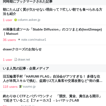
同時期にブックマークされた記事
朝にたんぱく質が欠かせない理由って？忙しい朝でも食べられる方
法も紹介
1 user
column.asken.jp
AI画像生成ツール「Stable Diffusion」のコツまとめ(text2image)
｜Matsuri
36 users
note.com/matsur1
drawrクローズのお知らせ
1 user
drawr.net
いま人気の記事 - 企業メディア
旧五輪選手村「HARUMI FLAG」自治会がアツすぎる！ 多様な住
人が本気スキルで挑む、盆踊り2万人集客や交通改善など“街の価値
向上”戦略 東京・中央区
118 users
suumo.jp
終わりゆくCTFとバグバウンティ 「競技、賞金、責任ある開示」
で起きていること【フォーカス】 - レバテックLAB