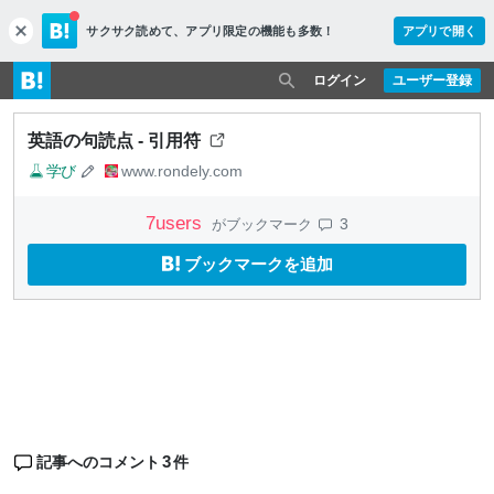
サクサク読めて、
アプリ限定の機能も多数！
アプリで開く
c
l
o
ログイン
ユーザー登録
s
e
英語の句読点 - 引用符
学び
www.rondely.com
7
users
3
がブックマーク
ブックマークを追加
3
記事へのコメント
件