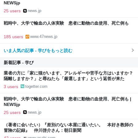
NEWSjp
25 users
news.jp
戦時中、大学で輸血の人体実験 患者に動物の血使用、死亡例も
185 users
www.47news.jp
いま人気の記事 - 学びをもっと読む
新着記事 - 学び
業者の方に「家に猫がいます、アレルギーや苦手な方はいますか？
隔離しますか？」と尋ねたら「厳選します」という返答が来た
3 users
togetter.com
戦時中、大学で輸血の人体実験 患者に動物の血使用、死亡例も |
NEWSjp
25 users
news.jp
（著者に会いたい）『差別のない本屋に通いたい。 本好き教師の
冒険の記録』 仲川啓介さん：朝日新聞
www.asahi.com