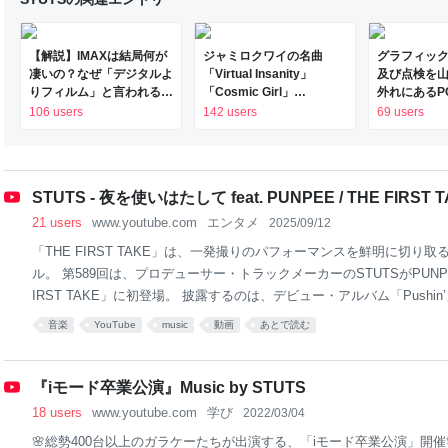
ってくれた。 出会いは18年前の2008年、当時は“ひろじゃむ”
【解説】IMAXは結局何が
ジャミロクワイの名曲
グラフィッ
凄いの？なぜ「デジタルよ
「Virtual Insanity」
及び点検を
りフィルム」と言われるの
「Cosmic Girl」
外れにあるP
か？｜Joshua Connolly
「Canned Heat」公式日
ゴジラ」に
106 users
142 users
69 users
本語字幕付きMVがいきな
ブログが面
り公開！「SUMMER
めてしまう
SONIC 2026」での9年ぶ
りとなる日本公演を記念し
STUTS - 夜を使いはたして feat. PUNPEE / THE FIRST 
て
21 users
www.youtube.com
エンタメ
2025/09/12
「THE FIRST TAKE」は、一発撮りのパフォーマンスを鮮明に切り取るY
ル。 第589回は、プロデューサー・トラックメーカーのSTUTSがPUNP
IRST TAKE」に初登場。 披露するのは、デビュー・アルバム「Pushi
ース当初から長く愛されるPUNPEEとの共演曲「夜を使いはたして feat.
音楽
YouTube
music
動画
あとで読む
タルジーを感じさせながらもじんわりと高揚感を高める本楽曲を、STU
共に「THE FIRST TAKE」だけのスペシャルな一発撮りパフォーマンス。 Wr
EE Produced by STUTS Bass: Keigo Iwami Guiter: Akihiko Ohgi Piano:
『iモード卒業公演』Music by STUTS
mpet: Yusuke
18 users
www.youtube.com
学び
2022/03/04
🌸総勢400台以上のガラケーたちが出演する、「iモード卒業公演」開催🌸