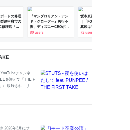
クボードの修理
『マンダロリアン・アン
坂本真綾×奈須きのこ対談
山梨県甲府市の
ド・グローグー』興行不
｜「FGO」にとって坂本
C修理店「PC
振、ディズニーCEOが認
真綾は“輝ける一番星” 11
依頼したが修理
める｜シネマトゥデイ
年の旅の「余韻」を込めた
80 users
72 users
白くて無限に読
ベストアルバム - コミック
ナタリー 特集・インタビ
ュー
TAKE
ouTubeチャンネ
EEを迎えて「THE F
n’」に収録され、リリ
 PUNPEE」。 ノス
TSバンドの生演奏と
itten by PUNP
 Yusei Takahashi Tru
 2026年3月にサー