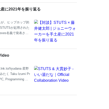
トの実態に迫った。
下、エルピス）にすっ
土産に2021年を振り返る
るのは近年、実力派俳
たが、ヒップホップ的
TUTSが起用された
3exes名義で発表され
ートをbutaji、客演
to、T-Pablowとい
も事前情報がほぼな
いとわからな
Video
プライムタイムのド
lnk.to/Iiyudana 星野
たく Taku Izumi Pr
PC, Programming &
s from "いい湯だな" by
hifumi Iio Mastere