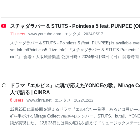
ー編集部
スチャダラパー & STUTS - Pointless 5 feat. PUNPEE (Offi
11 users
www.youtube.com
エンタメ
2024/05/17
スチャダラパー＆STUTS - Pointless 5 (feat. PUNPEE) is available every
sm.lnk.to/Pointless5 [Live Info] 『スチャダラパー & STUTS Presents 
oint"』 会場：大阪城音楽堂 公演⽇時：2024年6⽉30⽇（日） 開場時間
17:30 『スチャダラパー & STUTS Presents "シンジュク That's the Joi
njuku (TOKYO) 公演⽇時：2024年7⽉16⽇（火） 開場時間：18:00／開演時
t] スチャダラパー & STUTS - Pointless 5 (feat. PUNPEE) Written
ドラマ『エルピス』に魂で応えたYONCEの歌。Mirage Colle
人で語る | CINRA
8 users
www.cinra.net
エンタメ
2022/12/22
12月26日に最終回を迎えるドラマ『エルピス —希望、あるいは災い—』。
e”を手がけるMirage Collectiveの中心メンバー、STUTS、butaji、YO
談が実現した。 12月23日には局の垣根を超えて『ミュージックステーシ
R LIVE 2022』（テレビ朝日）に出演するなど、Mirage Collectiv
らない展開も見せている。こうして大きく注目を集める理由は何なのか