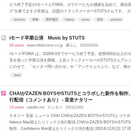
ビス終了予定のiモードとFOMA。ガラケーたちが感謝を込めて、着信音
グ”を奏でます🎶音楽は、話題のトラックメーカーSTUTSさんです。 
トも！↓ URL：https://www.nttdocomo.co.jp/special_contents/remix
docomo
映像
携帯電話
history
movie
歴史
youtube
STUTS #ガラケー#卒業#docomo ※着メロは株式会社ビジュアルア
iモード卒業公演 Music by STUTS
14 users
www.nttdocomo.co.jp
暮らし
2022/03/04
iモード/FOMA は、2026年3月でサービス終了予定。総勢400台以上
音を使った卒業公演を開催。人気トラックメーカーのSTUTSさんアレ
にのせて、「センター問い合わせ」や「アンテナふりふり」など、懐か
します。
www
CHAIがZAZEN BOYSやSTUTSとコラボした新作を制作、
行配信（コメントあり） - 音楽ナタリー
13 users
natalie.mu
エンタメ
2021/12/01
ナタリー 音楽 ニュース CHAI CHAIがZAZEN BOYSやSTUTSとコ
fidence Man迎えたリミックス先行配信 CHAIがZAZEN BOYSやST
制作、Confidence Man迎えたリミックス先行配信 2021年12月1日 17:00