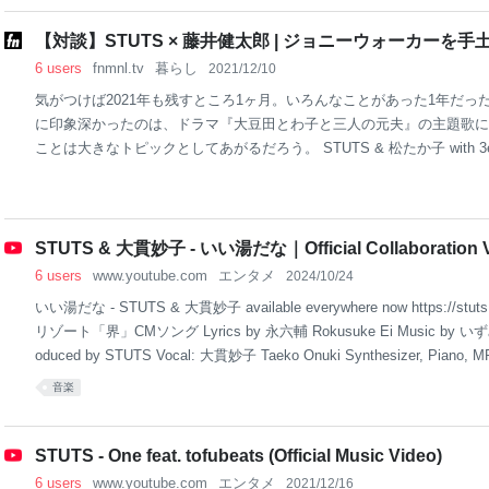
に差しかかるドラマの内容をさらいつつ、ベールに包まれたプロジェク
カンテレ制作の月10ドラマ『エルピス —希望、あるいは災い—』（以
【対談】STUTS × 藤井健太郎 | ジョニーウォーカーを手
かりハマっている読者諸兄姉は多いのではないだろうか。 主演を務め
6 users
fnmnl.tv
暮らし
2021/12/10
優としての存在感をいっそう増している長澤まさ
気がつけば2021年も残すところ1ヶ月。いろんなことがあった1年だっ
に印象深かったのは、ドラマ『大豆田とわ子と三人の元夫』の主題歌にS
ことは大きなトピックとしてあがるだろう。 STUTS & 松たか子 with 
た“Presence”は、STUTSプロデュースの下、松たか子が歌うヴォーカルパ
にはドラマの主要俳優と、KID FRESINO、BIM、NENE、Daichi Yamamo
う日本を代表するラッパーたちが週替わりでタッグを組んで制作。しか
かったので、どの俳優とラッパーが出るのかはオンタイムで放送を見な
STUTS & 大貫妙子 - いい湯だな｜Official Collaboration 
い……。毎週楽しみにしてた人も多いはず。この刺激的な座組みの曲が
6 users
www.youtube.com
エンタメ
2024/10/24
ラマとして流れることも驚きでしたが、なんと先日「東京ドラマアウ
いい湯だな - STUTS & 大貫妙子 available everywhere now https://stuts.
リゾート「界」CMソング Lyrics by 永六輔 Rokusuke Ei Music by いずみ
oduced by STUTS Vocal: 大貫妙子 Taeko Onuki Synthesizer, Piano, M
Audio Edit: STUTS Piano: 江﨑文武 Ayatake Ezaki Contains sample
音楽
江﨑文武 Ayatake Ezaki Mixed by STUTS Vocal Recoded by 飯尾芳史 Yos
d by Dave Kutc
STUTS - One feat. tofubeats (Official Music Video)
6 users
www.youtube.com
エンタメ
2021/12/16