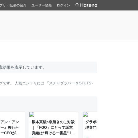
プリ・拡張の紹介
ユーザー登録
ログイン
索結果を表示しています。
グです。 人気エントリには
『スチャダラパー & STUTS -
リアン・アン
坂本真綾×奈須きのこ対談
グラボの修理 - パソコン修
グー』興行不
｜「FGO」にとって坂本
理専門店：PCゴジラ
ーCEOが認
真綾は“輝ける一番星” 11