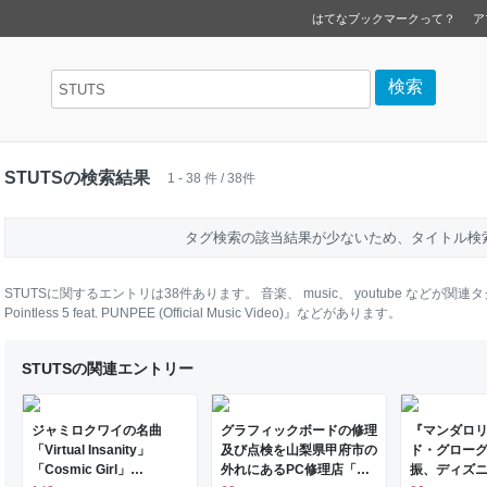
はてなブックマークって？
ア
STUTSの検索結果
1 - 38 件 / 38件
タグ検索の該当結果が少ないため、タイトル検
STUTS
に関するエントリは
38
件あります。
音楽
、
music
、
youtube
などが関連タ
Pointless 5 feat. PUNPEE (Official Music Video)』
などがあります。
STUTSの関連エントリー
ジャミロクワイの名曲
グラフィックボードの修理
『マンダロ
「Virtual Insanity」
及び点検を山梨県甲府市の
ド・グロー
「Cosmic Girl」
外れにあるPC修理店「PC
振、ディズニ