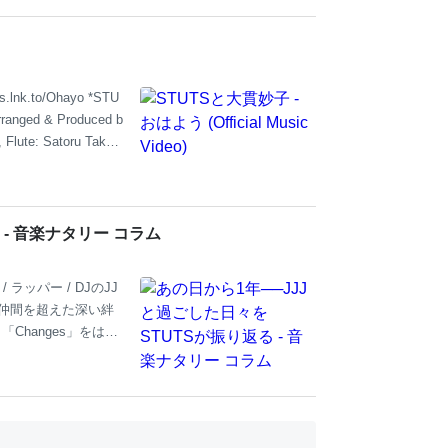
名林檎「百薬の長」トラ
jino Namero B
.lnk.to/Ohayo *STU
ged & Produced b
 Flute: Satoru Takes
ei, Motomi Kimura Vi
a All
- 音楽ナタリー コラム
ッパー / DJのJJ
楽仲間を超えた深い絆
Changes」をはじ
ヒップホップ史に重要
今日で1年が経つ。この
オファー。取材に応え
とミックスを手がけた
曲の制作秘話まで詳細に語