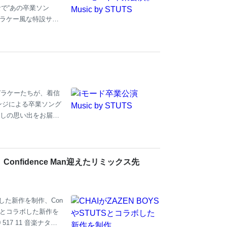
で“あの卒業ソン
ガラケー風な特設サイ
/top/ #iモード卒業公演 #
ーツの登録商標です。
のガラケーたちが、着信
ンジによる卒業ソング
しの思い出をお届け
Confidence Man迎えたリミックス先
ラボした新作を制作、Con
UTSとコラボした新作を
 517 11 音楽ナタリ