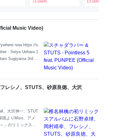
マトゥデイ
年の旅の「余韻」を込めた
72 users
13 users
ベストアルバム - コミック
ナタリー 特集・インタビ
ュー
cial Music Video)
where now https://s
pher : Seiya Uehara 1
taro Sugiyama 3rd A
 Production Staff :
フレシノ、STUTS、砂原良徳、大沢
ll、大沢伸一、STUT
韓国よりMiso、アメ
usly～」のリミックスで
バムの特設サイトが本
3種が付属するUNIVE