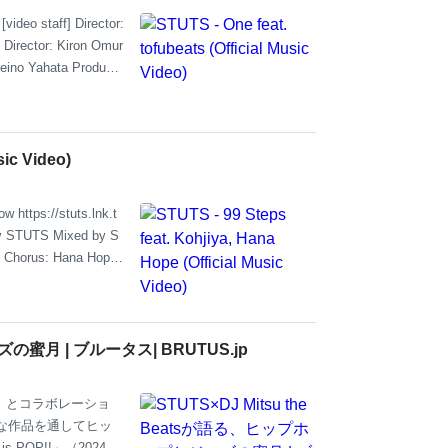
[video staff] Director:
 Director: Kiron Omur
eino Yahata Producti
] Produced by STUTS
sic Video)
 https://stuts.lnk.t
 by STUTS Mixed by S
, Chorus: Hana Hope
 「ポカリスエット」TVCM 「君
Di
ズの蜜月 | ブルータス| BRUTUS.jp
EY』とコラボレーショ
ングな作品を通してヒッ
 POP!!」（2024年