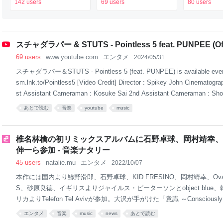
「Canned Heat」公式日
ゴジラ」に依頼したが修理
める｜シネ
142 users
69 users
80 users
本語字幕付きMVがいきな
ブログが面白くて無限に読
り公開！「SUMMER
めてしまう
SONIC 2026」での9年ぶ
りとなる日本公演を記念し
スチャダラパー & STUTS - Pointless 5 feat. PUNPEE (Offi
て
69 users
www.youtube.com
エンタメ
2024/05/31
スチャダラパー＆STUTS - Pointless 5 (feat. PUNPEE) is available every
sm.lnk.to/Pointless5 [Video Credit] Director : Spikey John Cinematogra
st Assistant Cameraman : Kosuke Sai 2nd Assistant Cameraman : Sho
ssistant Cameraman : Masashige Ueno Hair&Makeup : Masaki Takahashi
あとで読む
音楽
youtube
music
Yu Okuzono Production Staff : Shoya Kigure Production Sta
椎名林檎の初リミックスアルバムに石野卓球、岡村靖幸、
伸一ら参加 - 音楽ナタリー
45 users
natalie.mu
エンタメ
2022/10/07
本作には国内より鯵野滑郎、石野卓球、KID FRESINO、岡村靖幸、Ova
S、砂原良徳、イギリスよりジャイルス・ピーターソンとobject blue、
リカよりTelefon Tel Avivが参加。大沢が手がけた「意識 ～Conscio
はDaokoがフィーチャーされている。 リリースの発表と合わせてアル
エンタメ
音楽
music
news
あとで読む
日10月7日にオープン。またUNIVERSAL MUSIC STOREでは、グッズ