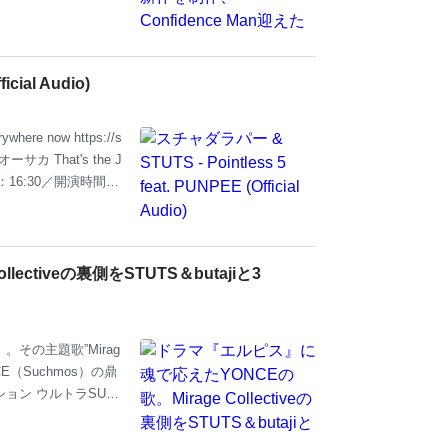
cial Audio)
where now https://s
"オーサカ That's the J
：16:30／開演時間：
nt"』 会場：Zepp Shi
間：19:00 [Credi
ctiveの裏側をSTUTS＆butajiと3
その主題歌”Mirag
NCE（Suchmos）の鼎
ョン ウルトラSUPE
eはいちドラマの企画に止ま
？ クライマックス