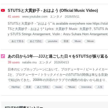
RSAL MUSIC STORE限定盤の予約を本日より受け付けている。 椎
ックリスト／参加アーティスト（※収録順不同）・いとをかし ～toogood～（A
STUTSと大貫妙子 - おはよう (Official Music Video)
on Voyage Remix）/ 鯵野滑郎 ・ちちんぷいぷい ～Manipulate the
41 users
www.youtube.com
エンタメ
2026/05/11
STUTSと大貫妙子 - "おはよう" is available everywhere now https://stuts
TSと大貫妙子 - おはよう* Lyrics: 大貫妙子 Music: 大貫妙子, STUTS Arran
y STUTS Strings Arrangement, Violin：Anzu Suhara Horn Arrangement,
hima Trumpet, Flugelhorn: Yusuke Sase Violin: Sena Oshima, Yuri Kam
あとで見る
あとで読む
youtube
音楽
Music
Movie
ola: Yasuko Murata, Harune Shibata Cello: Shuhei Ito, Jumpei Hayashid
あの日から1年──JJJと過ごした日々をSTUTSが振り返る 
39 users
natalie.mu
エンタメ
2026/04/13
日本のヒップホップシーンにおいて、プロデューサー / ビートメイカー / ラ
Jと、プロデューサー / トラックメイカーのSTUTSの関係は単なる音
で結ばれてきた。2008年の渋谷のクラブでの偶然の出会いから始まり、「
めとする数々の名曲をともに生み出してきた2人の創作活動は、日本の
HipHop
音楽
あとで読む
music
*Music
Interview
人生
な足跡を残している。 2025年4月13日にもたらされたJJJの訃報から
タイミングに合わせて音楽ナタリーでは、STUTSへのインタビューを
たSTUTSは、18年におよぶ2人の友情と音楽的成長の軌跡、アレンジ
KID FRESINOによるJJJ追悼曲「hikari」を含めたコラボ曲、関連
STUTSの関連エントリー