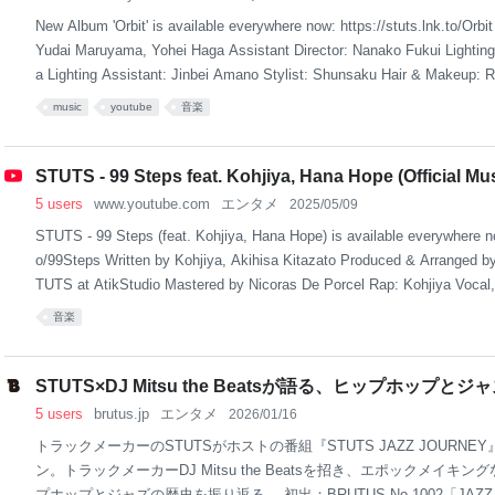
New Album 'Orbit' is available everywhere now: https://stuts.lnk.to/Orbit 
Yudai Maruyama, Yohei Haga Assistant Director: Nanako Fukui Lighting
a Lighting Assistant: Jinbei Amano Stylist: Shunsaku Hair & Makeup: R
on Management: Atsuki Ito Special Thanks: Junichi Furukawa [credit
music
youtube
音楽
Written by tofubeats, STUTS Violi
STUTS - 99 Steps feat. Kohjiya, Hana Hope (Official Mu
5 users
www.youtube.com
エンタメ
2025/05/09
STUTS - 99 Steps (feat. Kohjiya, Hana Hope) is available everywhere now
o/99Steps Written by Kohjiya, Akihisa Kitazato Produced & Arranged
TUTS at AtikStudio Mastered by Nicoras De Porcel Rap: Kohjiya Vocal
Chorus: Akihisa Kitazato Additional Strings by Anzu Suhara
音楽
はきっと、誰かの太陽。」篇 CMソング https://youtu.be/IwX8kj-f_Ug -- 
STUTS×DJ Mitsu the Beatsが語る、ヒップホップとジャ
5 users
brutus.jp
エンタメ
2026/01/16
トラックメーカーのSTUTSがホストの番組『STUTS JAZZ JOURN
ン。トラックメーカーDJ Mitsu the Beatsを招き、エポックメイキ
プホップとジャズの歴史を振り返る。 初出：BRUTUS No.1002「JAZZ is