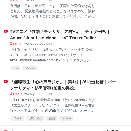
今回は「日奈久断層帯」です。 実際の放送物ではあり
ません。 緊急地震速報などの音がなりますので、誤解
を招かないよう周りに十分注意してください。 この映
像を訓練や防災教育などに使用することは自由です
が、無断で転載するなどの行為はお控えください。 制
TVアニメ『性別「モナリザ」の君へ。』ティザーPV｜
作：アークエウス お問い合わせはこちらにお願いしま
す↓ support@arckeus.jp ▼X（Twitter）
Anime "Just Like Mona Lisa" Teaser Trailer
https://twitter.com/bousai_gensai_?s=21 ▼LINE オー
3
users
www.youtube.com
プンチャット
『性別「モナリザ」の君へ。』TVアニメ化決定 公式
https://openchat.line.me/scp/3175/16681 ◆参考資料
X：https://x.com/anime_mona_lisa 公式サイト：
［解説］ ・布田川断層帯・日奈久断層帯（地震調査研
https://monalisa-anime.com/ ◤イントロダクション 誰
究推進本部） ・地震の発生危険度「Sランク」 日奈久
もが無性別で生まれてくる世界だとしたら。誰を好き
PV
Anime
断層帯のリスクとは（NHK） ・気象庁 報道発表 ［ニ
になりますか？ 累計100万部を突破した、 𠮷村旋原作
ュース風シミュレーション］ ●震源情報 ・布田川断層
『性別「モナリザ」の君へ。』が、待望のTVアニメ
帯・日奈久断層帯
化。 無性別のまま、生きる主人公「ひなせ」。 性別を
「無職転生Ⅲ 心の声ラジオ」｜第4回｜8/1(土)配信｜パー
選択した幼馴染の「りつ」と「しおり」。 "恋" とは
ソナリティ：杉田智和 (前世の男役)
"一番大切にしたいもの" とは。 同級生や周囲の大人た
4
users
www.youtube.com
ちも時に悩み、戸惑いながら、共に物語を紡いでい
7月11日(土)より毎週土曜20:00に配信！ 2026年7月よ
く。 ひなせの選択はー？ 息が止まるほどのトライアン
り放送がスタートしたTVアニメ 『無職転生Ⅲ～異世界
グル・初恋青春劇が、 日本を代表するアニメーション
行ったら本気だす～』のWEBラジオ第4回。 パーソナ
スタジオ・シャフトの手によって、今、美しく彩られ
リティ：杉田智和(前世の男役) ＜番組コーナーへのお
る。 ◤スタッフ 原作：𠮷村旋（ガンガンコミックス
Radio
ガンダム
結婚
anime
便り募集中！＞
ONLINE／スクウ
▶https://forms.gle/4EMc4TxKSNckvqrb8 【ふつおた】