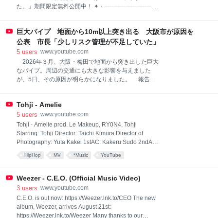
の最中でしたが、いずれもそのまま続行され、全て無
た。」期間限定無料公開中！ ✦・┈┈┈┈┈┈┈┈ ・
事に終えたということです。 ＡＮＮの取材に対し病
✦ 【公開期間】 2026年8月11日(火) 18:00まで ✦・
院は、「医療人として外科医を始めとした手術対応を
┈┈┈┈┈┈┈┈ ・✦ 世界最大規模のアニメーション
真摯に行い、患者様ファーストで行動できたことを誇
巨大パイプ 地面から10m以上突き出る 大阪市が原因を
映画祭である「アヌシー国際アニメーション映画祭
りに思っております」とコメントしています。 熊本
2026」にて、公式コンペティション部門「Midnight
公表 市長「少しリスク管理が不足していた」
総合病
Short Film Competition」に選出・正式出品され上映が
5
users
www.youtube.com
行われたことを記念し、「庭には二羽ニワトリがい
2026年３月、大阪・梅田で地面から突き出した巨大
た。」を期間限定で無料公開いたします。 藤本タツキ
なパイプ。周辺の交通にも大きな影響を与えました
先生が17歳から26歳の間に描いた読み切り作品を収録
が、5日、その原因が明らかになりました。 報告・
した短編集「藤本タツキ17-21」、「藤本タツキ22-
加藤沙織記者 「新御堂筋の下を走る道路です。本
26」を映像化した、『藤本タツキ 17-26』のBlu-ray発
来、地中に埋まっている黒い柱のようなモノが10m以
売とあわせて、ぜひこの機会に圧巻の映像世界をお楽
Tohji - Amelie
上せり上がってしまっています」 3月、大阪の中心
しみください。 ────
地で突然起きた“異変”。直径3.5メートルの太い灰色の
5
users
www.youtube.com
パイプが地面から突き出しています。 パイプの突き
Tohji - Amelie prod. Le Makeup, RY0N4, Tohji
出しは一時、13メートルほどに及び、新御堂筋の高架
Starring: Tohji Director: Taichi Kimura Director of
にあわや衝突という状況に。 これを受け、周辺の道
Photography: Yuta Kakei 1stAC: Kakeru Sudo 2ndAC:
路が通行止めになり、新御堂筋では大渋滞が起きるな
Courtney Ann Catapang 3rdAC: Raku Matsuo Tohji
HipHop
MV
*Music
YouTube
ど、大きな影響を与えました。 タクシーの利用者
Stylist: auskou Stylist Assistants: Hinata Fujii, Shunei
「天満からここ（新大阪）までタクシーに乗ったが1
Mashiko, Hisanao Nire Hair: Hayate Maeda Hair
時間近くかかった。全然動かなかった」 タクシー運
Assistant: Genki Murakami Make up: Yuka Hirac Make
Weezer - C.E.O. (Official Music Video)
転手 「（普段、梅田から）7～8分で来られる」
up Assistant: Ani Cast: Shiuko Casting: Miyu
3
users
www.youtube.com
Q.きょうはどれぐらい？ 「今は20
C.E.O. is out now: https://Weezer.lnk.to/CEO The new
album, Weezer, arrives August 21st:
https://Weezer.lnk.to/Weezer Many thanks to our