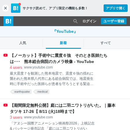
サクサク読めて、
アプリ限定の機能も多数！
アプリで開く
c
l
o
ログイン
ユーザー登録
s
e
『YouTube』
人気
新着
すべて
【ノーカット】手術中に震度６強 そのとき医師たち
は･･･ 熊本総合病院のカメラ映像 - YouTube
4
users
www.youtube.com
最大震度７を観測した熊本地震で、震度６強の揺れに
襲われた熊本県八代市にある総合病院では、地震発生
時に手術中だった医師らが患者を守ろうとする緊迫し
た様子がカメラに記録されていました。 病院から提
earthquake
medical
供いただいた映像をノーカットでお送りします。 ※
音声はありません 八代市にある熊本総合病院の手術
室。突如襲った震度６強の揺れに医療機器やベッドが
【期間限定無料公開】庭には二羽ニワトリがいた。｜藤本
大きく揺さぶられるなか、医師２人が患者に覆いかぶ
タツキ 17-26【 8/11 (火)18時まで】
さり、必死に押さえます。 激しい揺れで転倒した看
3
users
www.youtube.com
護師が扉を開けて、避難ルートを確保する様子も。
「アヌシー国際アニメーション映画祭2026」上映記念
病院によりますと、地震発生時、院内では４件の手術
& パッケージ発売記念 「庭には二羽ニワトリがい