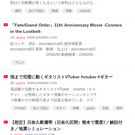
割ほど治療費が安くなるという材料はどんなものなの
https://www.nintendo.com/jp/games/switch2/aacsa/ind
でしょうか。 ■歯科技工士の負担軽減に まるで本物
ex.html 【ニンテンドース
歯科
あとで読む
医療
保険
medical
の歯のような自然な白さ。実はこれ、樹脂製のブロッ
クを削って作られた人工の歯です。 開発したのは、
高知に本社を構える歯科材料メーカーです。
「Fate/Grand Order」11th Anniversary Movie -Cosmos
YAMAKIN 加藤喬大主席研究員 「材料の中心、補強
in the Lostbelt-
材料としてガラス繊維製で作られた芯棒を配置してい
16
users
www.youtube.com
るところ。4年間にわたり研究開発、辛抱しながら開
絵コンテ・演出：puccapucca02 総作画監督：
発したという両方を合わせてSHIN－BOW（シンボ
puccapucca02 原画・動画・仕上げ：puccapucca02
ー）という製品名になっている。歯を失った場合、保
DAIGAN 動画検査：DAIGAN 色
険で白い歯でブリッジが製作可能」 ブリッジ治療と
彩設計・色指定検査：puccapucca02 仕上げ：近衛 村
は、虫歯などで歯を失った場合、その両隣の歯を土台
アニメ
哉 美術：緒方 菜海 森下 知廣
にして橋をかけるように人工の歯を固定する治療法で
puccapucca02 でほぎゃらりー 髙峯 義人
す。 特に奥歯のブリッジには強いかむ力がかかりま
渡辺 一稀 鈴木 里実 千葉 美帆
指まで完璧に動くギタリストVTuber #vtuber #ギター
す。その
笠井 美枝 岩熊 茜 阿部 香織
46
users
www.youtube.com
ROLL PROJECT 野辺 勇紀 撮影：OLM
英語圏で活動するギタリストVTuber「chacha（チャ
山道 奈保美 佐藤 麻依 折笠 裕子 柚
チャ）」が投稿したギター演奏のモーションキャプチ
木脇 達己 3DCG：ROLL PROJECT 吉武 薫
ャ映像がその精度の高さで話題を集めている。スマホ
永田 奏 野口 忠一 河野 優真
ゲーム『勝利の女神：NIKKE』のBGM「TRUE
VTuber
あとで読む
ギター
映像
guitar
音楽
海外
平野 翔吾 川越 裕太 西川 圭 南出
FIREPOWER」を演奏する映像では左手で弦を押さえ
陽亮 3D
技術
デザイン
ai
る動きや、ビブラートチョーキングといった指使いま
で3D...
【想定】日奈久断層帯（日奈久区間）熊本で震度7／解説付
き／地震シミュレーション
3
users
www.youtube.com