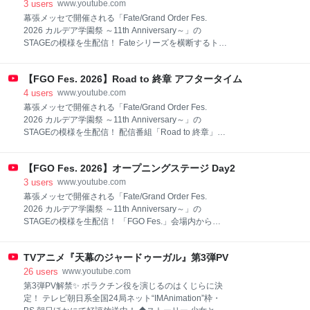
石谷春貴、小林千晃、高橋李依 『Fate/Grand Order
3
users
www.youtube.com
Fes. 2026 カルデア学園祭 ～11th Anniversary～』公
幕張メッセで開催される「Fate/Grand Order Fes.
式サイト https://fes.fate-go.jp/ ※アーカイブ期間：9月2
2026 カルデア学園祭 ～11th Anniversary～」の
日（水）まで
STAGEの模様を生配信！ Fateシリーズを横断するトー
クステージ。 キャストのみなさまが演じたキャラクタ
ーについて振り返りつつ、みなさまからの募集したお
【FGO Fes. 2026】Road to 終章 アフタータイム
三方への質問にもお答えします。 会場に来場できない
方も、是非配信でご覧ください！ 出演者 川澄綾子、植
4
users
www.youtube.com
田佳奈、下屋則子 『Fate/Grand Order Fes. 2026 カル
幕張メッセで開催される「Fate/Grand Order Fes.
デア学園祭 ～11th Anniversary～』公式サイト
2026 カルデア学園祭 ～11th Anniversary～」の
https://fes.fate-go.jp/ ※アーカイブ期間：9月2日（水）
STAGEの模様を生配信！ 配信番組「Road to 終章」が
まで
FGO Fes. 2026で復活！ ゲストの小林千晃さんと一緒
に第2部 終章について、そして新章「one second after
【FGO Fes. 2026】オープニングステージ Day2
time」の事もお話ししていきます。​ 会場に来場できな
い方も、是非配信でご覧ください！ 出演者 石谷春貴、
3
users
www.youtube.com
千葉翔也、日比優理香 ゲスト：小林千晃 MC：森遥香
幕張メッセで開催される「Fate/Grand Order Fes.
『Fate/Grand Order Fes. 2026 カルデア学園祭 ～11th
2026 カルデア学園祭 ～11th Anniversary～」の
Anniversary～』公式サイト https://fes.fate-go.jp/ ※アー
STAGEの模様を生配信！ 「FGO Fes.」会場内から本
カイブ期間：9月2日（水）まで
日のラインナップなどを紹介！ 会場に来場できない方
も、是非配信でご覧ください！ 出演者 FGO運営スタ
TVアニメ『天幕のジャードゥーガル』第3弾PV
ッフ 『Fate/Grand Order Fes. 2026 カルデア学園祭 ～
11th Anniversary～』公式サイト https://fes.fate-go.jp/
26
users
www.youtube.com
※アーカイブ期間：9月2日（水）まで
第3弾PV解禁✨ ボラクチン役を演じるのはくじらに決
定！ テレビ朝日系全国24局ネット“IMAnimation”枠・