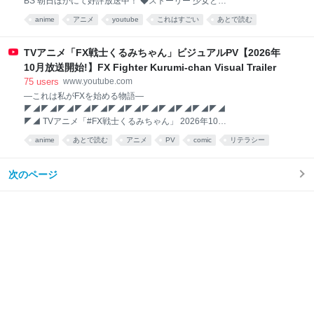
BS 朝日ほかにて好評放送中！ ◆ストーリー 少女と
妃。 復讐の絆で結ばれた二人が、地上最強の帝国に嵐
anime
アニメ
youtube
これはすごい
あとで読む
を起こす――。 母を亡くし、故郷からも遠く引き離さ
れた幼い少女・シタラは、 学者一家の心優しい奥方・
ファーティマに拾われる。 「勉強して賢くなれば、ど
TVアニメ「FX戦士くるみちゃん」ビジュアルPV【2026年
んなに困ったことが起きたって何をすれば一番いいの
10月放送開始!】FX Fighter Kurumi-chan Visual Trailer
かわかるんだ」―― ファーティマの息子・ムハンマド
75
users
www.youtube.com
の言葉に心を揺さぶられたシタラは、 "知"の可能性と
―これは私がFXを始める物語―
大切さを知り、教養を深めていく。 いつの日にか、ム
◤◢◤◢◤◢◤◢◤◢◤◢◤◢◤◢◤◢◤◢◤◢◤◢
ハンマドに追いつくことを夢見て……。 その頃、皇帝
◤◢ TVアニメ「#FX戦士くるみちゃん」 2026年10月
チンギス・カンによる地上最強の「モンゴル帝国」が
放送開始！
日に日に勢力を拡大していた。 その歴史のうねりは、
anime
あとで読む
アニメ
PV
comic
リテラシー
◤◢◤◢◤◢◤◢◤◢◤◢◤◢◤◢◤◢◤◢◤◢◤◢
ついにシタラの住む街をも巻き込んでいく。 帝国の第
◤◢ ◥◣INTRODUCTION◥◣ 念願のFX（外国為替証
四皇子トルイによってすべて
拠金取引）デビューを果した大学生・くるみちゃん。
次のページ
その理由は、亡きお母さんがFXで溶かした2000万円
を取り戻すため。 「2000万円くらい、簡単に取り返
せるようになってやる！」 そう誓った彼女が飛び込
んだ先は、ひと晩で天国にも地獄にもひっくり返る世
界。 含み損、ロスカット、止まらない鼓動……。 それ
でも買いたい、売りたい、稼ぎたい！ 萌智子（もち
こ）、芽吹（めぶき）、やす子―― クセ強なFX戦士
たちも加わり、相場はますますヒートアップ！ チャ
ートに一喜一憂する、かわいくてちょっぴり（!?）危
険なマネーゲーム。