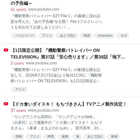
もの国線の線路脇で起きました。 事故に遭ったトラッ
の予告編～
クは完全に横転し、荷台の土砂が崩れていました。 目
41
users
www.youtube.com
撃者は「（Q. どんな音が聞こえた？）とんでもない音
『機動警察パトレイバー EZY File 1』の最後に流れ話
でしたので。金属と金属のぶつかるような音。映画で
題を呼んだ、“あの予告編”を公開！ File 1フルクレジッ
見るような衝撃的な映像」と、当時の状況を振り返り
トも合わせてお楽しみください！
ます。 現場近くにある防犯カメラ映像を見ると、画面
https://ezy.patlabor.tokyo ---------------------------------------
パトレイバー
アニメ
あとで読む
映画
Animation
ネタ
左から来た軽ワゴン車がT字路へ進んだ直後、直進し
--------------- 2026年8月14日（金）よりFile 2が劇場公
てきたトラックと衝突します。 トラックはそのまま線
開！ 出逢いはいつも、偶然で必然 伝説のクリエイタ
路内に進入し停車。 ここから数分後、走ってきた列車
ー集団・HEADGEARが贈る「パトレイバー」シリー
【1日限定公開】『機動警察パトレイバー ON
とトラックが接触したのです。 目撃者： 電
ズ完全新作！ 新たに紡がれる、新しい“あの頃”が、今
TELEVISION』第37話「安心売ります」／第38話「地下迷
ここに。 【イントロダクション】 紛失、消失、消息不
宮物件」 #毎日パトレイバー
3
users
www.youtube.com
明。特車二課・第二小隊がよりパワフルに弾けるFile
『機動警察パトレイバー EZY File 2』の劇場公開を記
2、3つのエピソードのキーワードは、“消える”……。
念して、2026年7月17日(金)より毎日21:00に『機動警
監査目前の特車二課で、リボルバーカノンの実弾一発
察パトレイバー ON TELEVISION』を1日2話限定公
が消えた。 再開発の下町では、事故に遭った少女が
開！題して「 #毎日パトレイバー 」第二弾！ ◆スケジ
人々の記
アニメ
ュールはこちらをチェック！
⇒https://patlabor.tokyo/news/1740/ ◆各配信サイトで
も「 #パトレイバー 」シリーズ好評配信中！ ◆関連商
【ドカ食いダイスキ！ もちづきさん】TVアニメ製作決定！
品・イベントの情報はこちらをチェック！ ◇伊藤和典
37
users
www.youtube.com
脚本集（2）OVA+MOVIE編 機動警察パトレイバーの
「ヤングアニマルZERO」「ヤングアニマルWeb」
脚本を手掛けるHEADGEARの伊藤和典氏の脚本集待
（白泉社）にて連載中の『ドカ食いダイスキ！ もちづ
望の第2弾です。 脚本集[2]では、今なお絶大的な人気
きさん』（著者：まるよのかもめ）。 望月美琴、21
を誇る劇場版2作（機動警察パトレイバー the Movie・
歳・営業事務！ おっとり・ほんわかな彼女の幸せ
情報
アニメ
料理
健康
食
あとで読む
動画
機動警察パトレイバー2 the Movie）の準備稿と決定稿
は……【ドカ食い】!?!? ガッツリ・コッテリ・山盛り