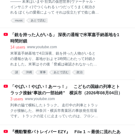
――― 未来はいまや 狂気の仮想世界(ヴァーチャル・
https://www.anycolor.co.jp/notice-for-minors
インサニティ)でつくられる いつだってうまく統治さ
れる ぼくらの愛着によって それは役立たずで捻じ曲が
った ぼくらの最新テクノロジーに注がれる ああ もう
music
あとで読む
何も聴こえない みんなで地底に住んでるから ―――
（「ヴァーチャル・インサニティ」より SUMMER
SONIC 2026 にジャミロクワイが登場！9 年ぶりとな
「銃を持った人がいる」 深夜の通報で米軍嘉手納基地を1
る日本公演を記念して、「ヴ ァーチャル・インサニテ
時間封鎖
ィ」「コズミック・ガール」「キャンド・ヒート」の
14
users
www.youtube.com
日本語字幕付き MV が公開。 ジャミロクワイ日本公式
米軍嘉手納基地で4日深夜、銃を持った人物がいると
サイト：
の通報があり、基地がおよそ1時間にわたって封鎖さ
https://www.sonymusic.co.jp/artist/Jamiroquai/ 【来日
れました。米軍はその後「脅威は確認されなかった」
公演情報】 『SUMMER SONIC 2026』 ジャミロクワ
としています。 嘉手納基地の米軍第18航空団の発表に
イ出演日程：大阪 8⽉14 日（金）、東京 8⽉16 日
謎
沖縄
軍事
あとで読む
政治
よりますと、4日午後10時58分ごろ、基地内で銃を持
（日） 東京会場：ZOZO マリンスタジア
った人物がいるとの通報がありました。 通報を受けて
軍は基地を封鎖し確認を行いましたが、およそ1時間
「やばい！やばい！あーっ！」 こどもの国線の列車とト
後の5日午前0時前に「銃を持った人物による脅威は確
ラック接触“事故の一部始終” 横浜市（2026年08月04日）
認されなかった」として封鎖を解除し、通常運用を再
3
users
www.youtube.com
開させました。 第18航空団は取材に対し、現時点で
列車の脇で横転したトラック。 走行中の列車とトラッ
「これ以上の詳細はない」としていて、詳しい経緯は
クが接触した、神奈川・横浜市青葉区の事故発生現場
明らかになっていません。 2026年8月5日(水) ―――
です。 トラックの近くに止まっていたのは、フロント
▶ チャンネル登録をお願いします
部分が大きくへこんだ軽ワゴン車。 この事故の一部始
https://www.youtube.com/@rbcnewslink ▶ RBC
終を、現場近くの防犯カメラが捉えていました。 きっ
NEWS DIG 公式サイト（TBS NEWS DIG内） ht
『機動警察パトレイバー EZY』 File 1 ～最後に流れたあ
かけとなった事故は4日午前11時過ぎ、東急電鉄こど