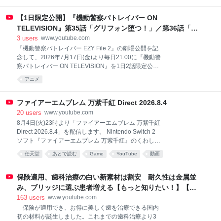
を、そしてシリーズの原作・原点と言える
の食べ物をひたすらに食す♪ 血糖値の爆アゲでしか得
られない…悪魔の快楽★ カロリーのオーバードーズ
【1日限定公開】『機動警察パトレイバー ON
で""至る""、限界突破の禁断グルメ・ギャグが遂にアニ
TELEVISION』第35話「グリフォン堕つ！」／第36話「野
メ化。 ◆アニメーション制作：パッショーネ ＜公式サ
明の冒険」 #毎日パトレイバー
3
users
www.youtube.com
イト／公式SNS＞ ・公式HP：https://mochizuki-
『機動警察パトレイバー EZY File 2』の劇場公開を記
san.jp/ ・公式SNS：https://x.com/dokagui_anime ------
念して、2026年7月17日(金)より毎日21:00に『機動警
----------------------------------------- TOHO animation Portal
察パトレイバー ON TELEVISION』を1日2話限定公
Site：https://tohoanima
開！題して「 #毎日パトレイバー 」第二弾！ ◆スケジ
アニメ
ュールはこちらをチェック！
⇒https://patlabor.tokyo/news/1740/ ◆各配信サイトで
も「 #パトレイバー 」シリーズ好評配信中！ ◆関連商
ファイアーエムブレム 万紫千紅 Direct 2026.8.4
品・イベントの情報はこちらをチェック！ ◇伊藤和典
20
users
www.youtube.com
脚本集（2）OVA+MOVIE編 機動警察パトレイバーの
8月4日(火)23時より「ファイアーエムブレム 万紫千紅
脚本を手掛けるHEADGEARの伊藤和典氏の脚本集待
Direct 2026.8.4」を配信します。 Nintendo Switch 2
望の第2弾です。 脚本集[2]では、今なお絶大的な人気
ソフト『ファイアーエムブレム 万紫千紅』のくわしい
を誇る劇場版2作（機動警察パトレイバー the Movie・
情報をお届けします。配信時間は約20分です。 ※本ソ
任天堂
あとで読む
Game
YouTube
動画
機動警察パトレイバー2 the Movie）の準備稿と決定稿
フトの対象年齢は「15歳以上」です。 ※事前収録した
を、そしてシリーズの原作・原点と言える
映像を配信します。 ※配信はシステム上のトラブルに
より予告なく中止する場合があります。 あらかじめご
保険適用、歯科治療の白い新素材は割安 耐久性は金属並
了承ください。 【ファイアーエムブレム 万紫千紅
み、ブリッジに選ぶ患者増える【もっと知りたい！】【グ
Direct 2026.8.4】
ッド！モーニング】(2026年8月3日)
163
users
www.youtube.com
https://www.nintendo.com/jp/nintendo-
保険が適用でき、お得に美しく歯を治療できる国内
direct/20260804/index.html 【ウェブサイト：ファイ
初の材料が誕生しました。これまでの歯科治療より3
アーエムブレム 万紫千紅】