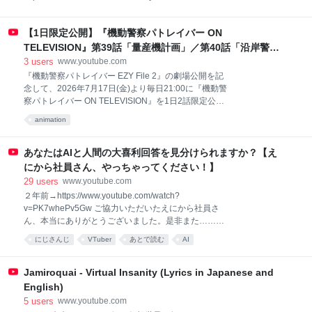
distinguished associates for their appearances in the
accompanying visual presentation. Each has been
【1日限定公開】『機動警察パトレイバー ON
awarded the Gold Star of Excellence for exemplary
performance. Recipients: Tony Hawk, Curry Barker,
TELEVISION』第39話「量産機計画」／第40話「沿岸警備
Dax Flame, Chit (aka Jay Renshaw), Rob Riggle, Rob
命令」 #毎日パトレイバー
3
users
www.youtube.com
Huebel
『機動警察パトレイバー EZY File 2』の劇場公開を記
念して、2026年7月17日(金)より毎日21:00に『機動警
察パトレイバー ON TELEVISION』を1日2話限定公
開！題して「 #毎日パトレイバー 」第二弾！ ◆スケジ
animation
ュールはこちらをチェック！
⇒https://patlabor.tokyo/news/1740/ ◆各配信サイトで
も「 #パトレイバー 」シリーズ好評配信中！ ◆関連商
あなたはAIと人間の大喜利回答を見分けられますか？【え
品・イベントの情報はこちらをチェック！ ◇伊藤和典
にから社員さん、やっちゃってください！】
脚本集（2）OVA+MOVIE編 機動警察パトレイバーの
29
users
www.youtube.com
脚本を手掛けるHEADGEARの伊藤和典氏の脚本集待
２年前→https://www.youtube.com/watch?
望の第2弾です。 脚本集[2]では、今なお絶大的な人気
v=PK7whePv5Gw ご協力いただいたえにから社員さ
を誇る劇場版2作（機動警察パトレイバー the Movie・
ん、本当にありがとうございました。是非また……お
機動警察パトレイバー2 the Movie）の準備稿と決定稿
願いしますね……。 【使用させていただいたAI】 ・
を、そしてシリーズの原作・原点と言える
にじさんじ
VTuber
あとで読む
AI
chatGPT 様 ・AIのべりすと 様 ・Gemini 様 ・Claude
様 ・Grok(Bad Rudi)様 【協力していただいた人間】
・ANYCOLOR社員様方 月ノ美兎のTwitter（配信予定
Jamiroquai - Virtual Insanity (Lyrics in Japanese and
等はこちらで呟いています！）
English)
https://twitter.com/MitoTsukino ※未成年者の視聴者の
5
users
www.youtube.com
方々は、下記リンク先の注意事項もご覧ください。