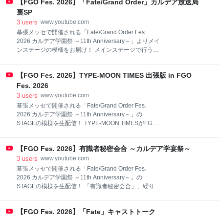
その名のとおり、番組や杉田さんへの普通のお便り。
【FGO Fes. 2026】「Fate/Grand Order」カルデア放送局
【お前の本気を見せてみろ！】 前世の後悔を糧にこの
裏SP
世界では本気で生きることを決意した 主人公さながら
3
users
www.youtube.com
に、あなたが本気だしていることを教えてください。
幕張メッセで開催される「Fate/Grand Order Fes.
【前世男の達観】 達観した考えの持ち主である“前世
2026 カルデア学園祭 ～11th Anniversary～」よりメイ
の男”に相談したいお悩みを募集！ ただし、最善の解
ンステージの模様をお届け！ メインステージで行う
決方法が得られるかどうかは“前世の男”次第！？ 【両
「カルデア放送局 11周年SP」を、ご来場頂いた皆様
手に花】 シルフィ、ロキシーと結婚して“両手に花”状
と同じ目線でキャストが生観覧をいたします。 会場に
態のルーデウスのように、 リスナーからの幸せエピソ
【FGO Fes. 2026】TYPE-MOON TIMES 出張版 in FGO
来場できない方も、是非配信でご覧ください！ 出演者
ードを募集。
小林千晃、田中美海、千葉翔也 『Fate/Grand Order
Fes. 2026
Fes. 2026 カルデア学園祭 ～11th Anniversary～』公
3
users
www.youtube.com
式サイト https://fes.fate-go.jp/ ※アーカイブ期間：9月2
幕張メッセで開催される「Fate/Grand Order Fes.
日（水）まで
2026 カルデア学園祭 ～11th Anniversary～」の
STAGEの模様を生配信！ TYPE-MOON TIMESがFGO
Fes. 2026に出張！ 「MELTY BLOOD: TWI-LUMINA」
最新情報をお届けします。 会場に来場できない方も、
【FGO Fes. 2026】有識者秘密会合 ～カルデア学宴祭～
是非配信でご覧ください！ 出演者 金本 涼輔、芹沢 鴨
音(フランスパン / 開発ディレクター) 『Fate/Grand
3
users
www.youtube.com
Order Fes. 2026 カルデア学園祭 ～11th Anniversary
幕張メッセで開催される「Fate/Grand Order Fes.
～』公式サイト https://fes.fate-go.jp/
2026 カルデア学園祭 ～11th Anniversary～」の
STAGEの模様を生配信！ 「有識者秘密会合」、繰り広
げられるは濃厚な会話。 今年カルデア学園にて、秘密
裏に行われる同好会の幕、開く。 会場に来場できない
【FGO Fes. 2026】「Fate」キャストトーク
方も、是非配信でご覧ください！ 出演者 赤羽根健治、