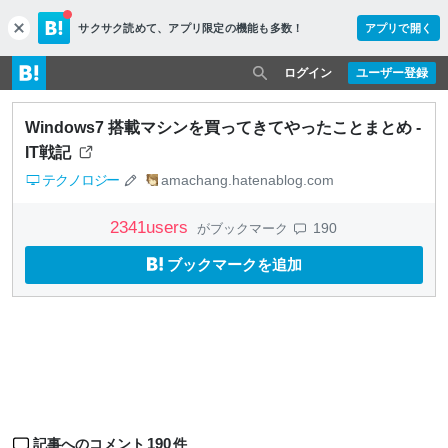
サクサク読めて、
アプリ限定の機能も多数！
アプリで開く
c
l
o
ログイン
ユーザー登録
s
e
Windows7 搭載マシンを買ってきてやったことまとめ -
IT戦記
テクノロジー
amachang.hatenablog.com
2341
users
190
がブックマーク
ブックマークを追加
190
記事へのコメント
件