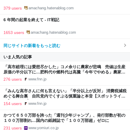
379 users
amachang.hatenablog.com
6 年間の起業を終えて - IT戦記
1653 users
amachang.hatenablog.com
同じサイトの新着をもっと読む
いま人気の記事
「高市総理には愛想尽かした」コメ余りに農家が悲鳴 売値は生産
原価の半分以下に…肥料代や燃料代は高騰「今年でやめる」農家も
｜FNNプライムオンライン
276 users
www.fnn.jp
「みんな高市さんに何も言えない」「半分以上が反対」 消費税減税
めぐる舞台裏 自民党内でくすぶる慎重論と本音【スポットライ
ト】｜FNNプライムオンライン
154 users
www.fnn.jp
かつて６５０万部を誇った「週刊少年ジャンプ」、発行部数が初の
１００万部割れ…国内の紙雑誌で「１００万部超」ゼロに
231 users
www.yomiuri.co.jp