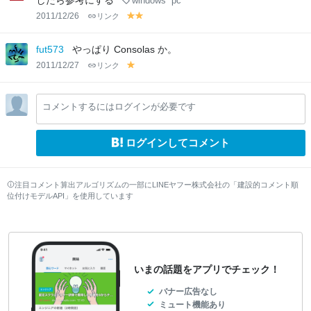
したら参考にする
windows
pc
2011/12/26
リンク
y
y
el
el
lo
lo
fut573
やっぱり Consolas か。
w
w
2011/12/27
リンク
y
el
lo
コメントするにはログインが必要です
w
ログインしてコメント
注目コメント算出アルゴリズムの一部にLINEヤフー株式会社の「建設的コメント順
位付けモデルAPI」を使用しています
いまの話題をアプリでチェック！
バナー広告なし
ミュート機能あり