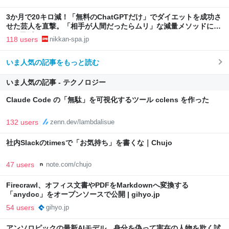
3か月で20キロ減！「無料のChatGPTだけ」でダイエットを成功さ
せた芸人を直撃。「相手が人間だったらムリ」な減量メソッドに驚
き | 日刊SPA!
118 users
nikkan-spa.jp
いま人気の記事をもっと読む
いま人気の記事 - テクノロジー
Claude Code の「無駄」を可視化するツール cclens を作った
132 users
zenn.dev/lambdalisue
社内Slackのtimesで「お気持ち」を書くな｜Chujo
47 users
note.com/chujo
Firecrawl、オフィス文書やPDFをMarkdownへ変換する
「anydoc」をオープンソースで公開 | gihyo.jp
54 users
gihyo.jp
アンソロピックの最新AIモデル、身分を偽って実在の人物を欺く試