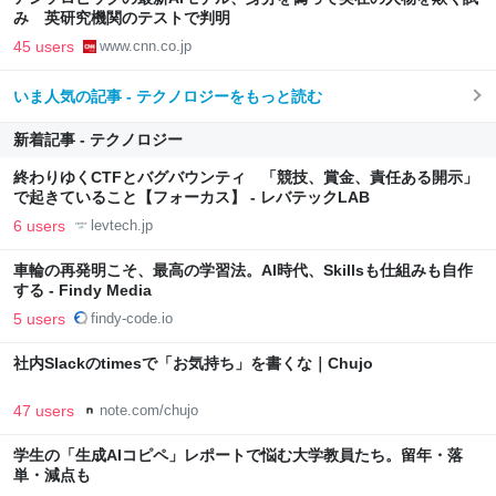
み 英研究機関のテストで判明
45 users
www.cnn.co.jp
いま人気の記事 - テクノロジーをもっと読む
新着記事 - テクノロジー
終わりゆくCTFとバグバウンティ 「競技、賞金、責任ある開示」
で起きていること【フォーカス】 - レバテックLAB
6 users
levtech.jp
車輪の再発明こそ、最高の学習法。AI時代、Skillsも仕組みも自作
する - Findy Media
5 users
findy-code.io
社内Slackのtimesで「お気持ち」を書くな｜Chujo
47 users
note.com/chujo
学生の「生成AIコピペ」レポートで悩む大学教員たち。留年・落
単・減点も