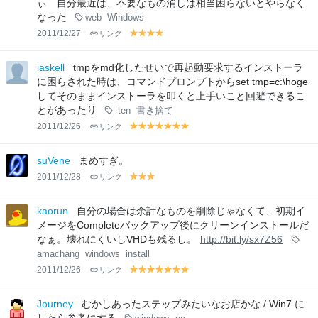
ぃ 自分最近は、不要なもの消しは相当困らないとやらなく
なった
web
Windows
2011/12/27
リンク
y
y
y
y
el
el
el
el
lo
lo
lo
lo
iaskell
tmpをmd化したせいで再起動要求するインストーラ
w
w
w
w
に困らされた時は、コマンドプロンプトからset tmp=c:\hoge
してそのままインストーラを叩くと上手いこと回避できるこ
とがあったり
ten
書き捨て
2011/12/26
リンク
y
y
y
y
y
y
y
el
el
el
el
el
el
el
lo
lo
lo
lo
lo
lo
lo
suVene
まめすぎ。
w
w
w
w
w
w
w
2011/12/28
リンク
y
y
y
el
el
el
lo
lo
lo
kaorun
自分の場合は余計なものを削除じゃなくて、初期イ
w
w
w
メージをCompleteバックアップ後にクリーンインストールだ
なぁ。壊れにくいしVHDも残るし。
http://bit.ly/sx7Z56
amachang
windows
install
2011/12/26
リンク
y
y
y
y
y
y
y
el
el
el
el
el
el
el
lo
lo
lo
lo
lo
lo
lo
Journey
むかしあったステップみたいなお店かな / Win7 に
w
w
w
w
w
w
w