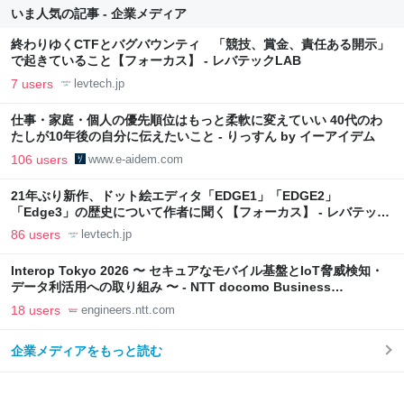
いま人気の記事 - 企業メディア
終わりゆくCTFとバグバウンティ 「競技、賞金、責任ある開示」
で起きていること【フォーカス】 - レバテックLAB
7 users
levtech.jp
仕事・家庭・個人の優先順位はもっと柔軟に変えていい 40代のわ
たしが10年後の自分に伝えたいこと - りっすん by イーアイデム
106 users
www.e-aidem.com
21年ぶり新作、ドット絵エディタ「EDGE1」「EDGE2」
「Edge3」の歴史について作者に聞く【フォーカス】 - レバテック
LAB
86 users
levtech.jp
Interop Tokyo 2026 〜 セキュアなモバイル基盤とIoT脅威検知・
データ利活用への取り組み 〜 - NTT docomo Business
Engineers' Blog
18 users
engineers.ntt.com
企業メディアをもっと読む