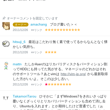
オーナーコメントを固定しています
amachang
ブログ書いた＞＜
オーナー
2011/12/26
リンク
y
y
y
y
y
y
y
y
y
y
y
y
el
el
el
el
el
el
el
el
el
el
el
el
lo
lo
lo
lo
lo
lo
lo
lo
lo
lo
lo
lo
hitsuji_6
最近はこだわり無く素で使ってるからなんとなく懐
w
w
w
w
w
w
w
w
w
w
w
w
かしい気持ち。
2011/12/26
リンク
y
y
y
y
el
el
el
el
lo
lo
lo
lo
mattn
たしかAserのはリカバリディスクをパーティション割
w
w
w
w
ってHDDにも持ってた気がする。マネージャのどれかはそれ
のサポートツール？あとvimは
http://vim-jp.org/
から最新取得
した方がいいよ。そこのは少し古い。
2011/12/26
リンク
r
y
y
y
y
y
y
y
y
e
el
el
el
el
el
el
el
el
d
lo
lo
lo
lo
lo
lo
lo
lo
TakamoriTarou
ひそかに「まずWindows7をきれいさっぱり
w
w
w
w
w
w
w
w
憂いなくざっくりとリカバリパーティションも含めて消し去
り、Ubuntuを入れます」とか期待したけど普通でした（ぉ