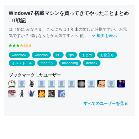
Windows7 搭載マシンを買ってきてやったことまとめ
- IT戦記
はじめに みなさま、こんにちは！年末の忙しい時期ですが、お元
気ですか？ 僕はなんとか元気です＞＜ 使...
概要を表示
g
g
g
85
y
y
r
r
r
e
e
windows7
windows
PC
tips
まとめ
お役立ち
e
e
e
ll
ll
e
e
e
o
o
インストール
パソコン
amachang
lifehack
n
n
n
w
w
ブックマークしたユーザー
すべてのユーザーを見る