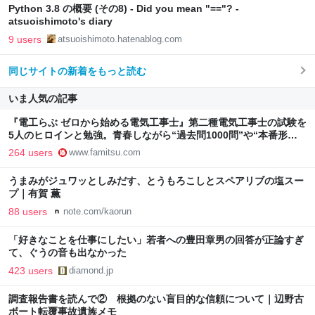
Python 3.8 の概要 (その8) - Did you mean "=="? -
atsuoishimoto's diary
9 users
atsuoishimoto.hatenablog.com
同じサイトの新着をもっと読む
いま人気の記事
『電工らぶ ゼロから始める電気工事士』第二種電気工事士の試験を
5人のヒロインと勉強。青春しながら“過去問1000問”や“本番形式
CBT模擬試験”で本格的に学べるノベルゲーム | ゲーム・エンタメ
264 users
www.famitsu.com
最新情報のファミ通.com
うまみがジュワッとしみだす、とうもろこしとスペアリブの塩スー
プ｜有賀 薫
88 users
note.com/kaorun
「好きなことを仕事にしたい」若者への豊田章男の回答が正論すぎ
て、ぐうの音も出なかった
423 users
diamond.jp
調査報告書を読んで② 根拠のない盲目的な信頼について｜辺野古
ボート転覆事故遺族メモ