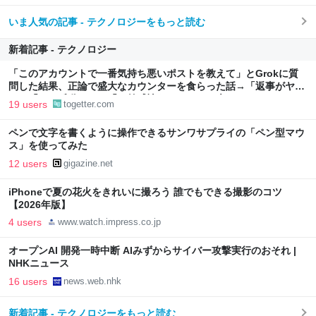
いま人気の記事 - テクノロジーをもっと読む
新着記事 - テクノロジー
「このアカウントで一番気持ち悪いポストを教えて」とGrokに質
問した結果、正論で盛大なカウンターを食らった話→「返事がヤバ
い」「AIの反乱か？」「お前感情あるだろ」の声も
19 users
togetter.com
ペンで文字を書くように操作できるサンワサプライの「ペン型マウ
ス」を使ってみた
12 users
gigazine.net
iPhoneで夏の花火をきれいに撮ろう 誰でもできる撮影のコツ
【2026年版】
4 users
www.watch.impress.co.jp
オープンAI 開発一時中断 AIみずからサイバー攻撃実行のおそれ |
NHKニュース
16 users
news.web.nhk
新着記事 - テクノロジーをもっと読む