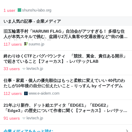
1 user
shunshu-labo.org
いま人気の記事 - 企業メディア
旧五輪選手村「HARUMI FLAG」自治会がアツすぎる！ 多様な住
人が本気スキルで挑む、盆踊り2万人集客や交通改善など“街の価値
向上”戦略 東京・中央区
117 users
suumo.jp
終わりゆくCTFとバグバウンティ 「競技、賞金、責任ある開示」
で起きていること【フォーカス】 - レバテックLAB
33 users
levtech.jp
仕事・家庭・個人の優先順位はもっと柔軟に変えていい 40代のわ
たしが10年後の自分に伝えたいこと - りっすん by イーアイデム
112 users
www.e-aidem.com
21年ぶり新作、ドット絵エディタ「EDGE1」「EDGE2」
「Edge3」の歴史について作者に聞く【フォーカス】 - レバテック
LAB
91 users
levtech.jp
企業メディアをもっと読む