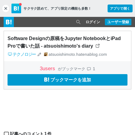
サクサク読めて、
アプリ限定の機能も多数！
アプリで開く
c
l
o
ログイン
ユーザー登録
s
e
Software Designの原稿をJupyter NotebookとiPad
Proで書いた話 - atsuoishimoto's diary
テクノロジー
atsuoishimoto.hatenablog.com
3
users
1
がブックマーク
ブックマークを追加
1
記事へのコメント
件