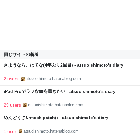
同じサイトの新着
さようなら、はてな(4年ぶり2回目) - atsuoishimoto's diary
2 users
atsuoishimoto.hatenablog.com
iPad Proでラフな絵を書きたい - atsuoishimoto's diary
29 users
atsuoishimoto.hatenablog.com
めんどくさいmock.patch() - atsuoishimoto's diary
1 user
atsuoishimoto.hatenablog.com