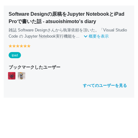
Software Designの原稿をJupyter NotebookとiPad
Proで書いた話 - atsuoishimoto's diary
雑誌 Software Designさんから執筆依頼を頂いた。「Visual Studio
Code の Jupyter
Note
book実行機能を...
概要を表示
y
y
y
y
y
y
e
e
e
e
e
e
ipad
ll
ll
ll
ll
ll
ll
o
o
o
o
o
o
ブックマークしたユーザー
w
w
w
w
w
w
すべてのユーザーを見る