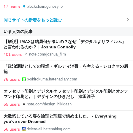
17 users
blockchain.gunosy.io
同じサイトの新着をもっと読む
いま人気の記事
【解説】IMAXは結局何が凄いの？なぜ「デジタルよりフィルム」
と言われるのか？｜Joshua Connolly
401 users
note.com/joshua_film
「政治運動としての喫煙・ギルティ消費」を考える - シロクマの屑
籠
76 users
p-shirokuma.hatenadiary.com
オフセット印刷とデジタルオフセット印刷とデジタル印刷とオンデ
マンド印刷と。｜デザインのひきだし 津田淳子
65 users
note.com/design_hikidashi
大激怒している客を論理と理屈で鎮めました。 - Everything
you've ever Dreamed
56 users
delete-all.hatenablog.com