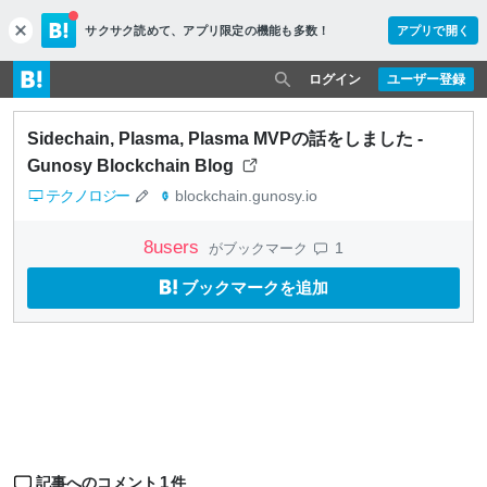
サクサク読めて、
アプリ限定の機能も多数！
アプリで開く
c
l
o
ログイン
ユーザー登録
s
e
Sidechain, Plasma, Plasma MVPの話をしました -
Gunosy Blockchain Blog
テクノロジー
blockchain.gunosy.io
8
users
1
がブックマーク
ブックマークを追加
1
記事へのコメント
件