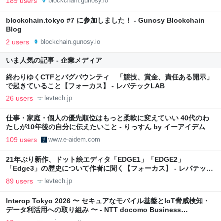
189 users
blockchain.gunosy.io
blockchain.tokyo #7 に参加しました！ - Gunosy Blockchain
Blog
2 users
blockchain.gunosy.io
いま人気の記事 - 企業メディア
終わりゆくCTFとバグバウンティ 「競技、賞金、責任ある開示」
で起きていること【フォーカス】 - レバテックLAB
26 users
levtech.jp
仕事・家庭・個人の優先順位はもっと柔軟に変えていい 40代のわ
たしが10年後の自分に伝えたいこと - りっすん by イーアイデム
109 users
www.e-aidem.com
21年ぶり新作、ドット絵エディタ「EDGE1」「EDGE2」
「Edge3」の歴史について作者に聞く【フォーカス】 - レバテック
LAB
89 users
levtech.jp
Interop Tokyo 2026 〜 セキュアなモバイル基盤とIoT脅威検知・
データ利活用への取り組み 〜 - NTT docomo Business
Engineers' Blog