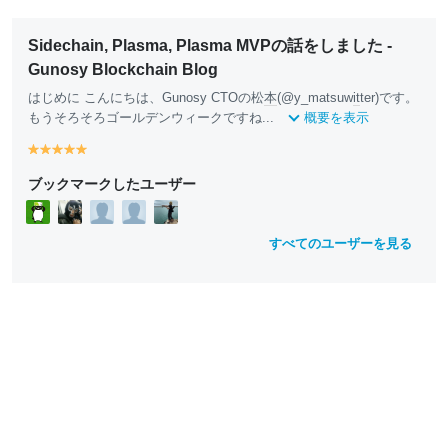
Sidechain, Plasma, Plasma MVPの話をしました -
Gunosy Blockchain Blog
はじめに こんにちは、Gunosy CTOの松
本
(@y_matsuw
it
ter)です。
もうそろそろゴールデンウィークですね...
概要を表示
y
y
y
y
y
e
e
e
e
e
ブックマークしたユーザー
ll
ll
ll
ll
ll
o
o
o
o
o
w
w
w
w
w
すべてのユーザーを見る