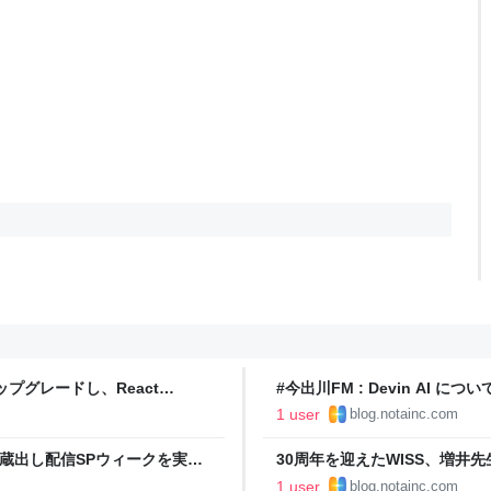
アップグレードし、React
#今出川FM : Devin AI につい
rs' Blog
しまくりました（Devin 本人コメントあ
1 user
blog.notainc.com
ド蔵出し配信SPウィークを実施
30周年を迎えたWISS、増井先生らによ
Blog
1 user
blog.notainc.com