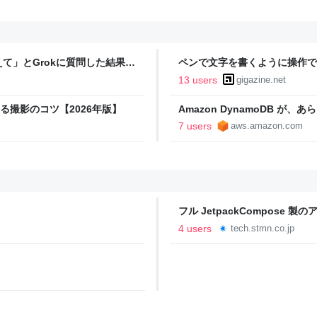
て」とGrokに質問した結果、
ペンで文字を書くように操作で
ヤバい」「AIの反乱か？」
てみた
13 users
gigazine.net
きる撮影のコツ【2026年版】
Amazon DynamoDB 
ートするようになりました | Amazo
7 users
aws.amazon.com
フル JetpackCompose 
stmn tech blog
4 users
tech.stmn.co.jp