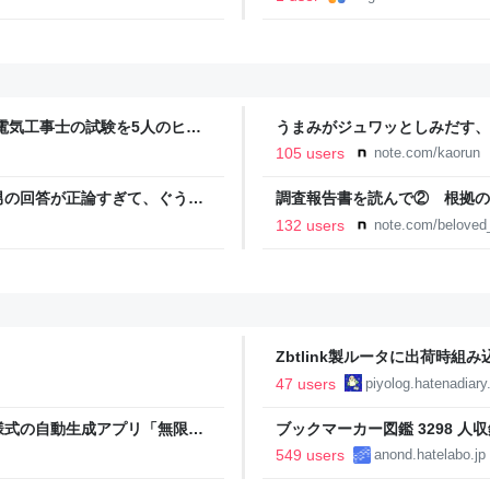
電気工事士の試験を5人のヒロ
うまみがジュワッとしみだす、
本番形式CBT模擬試験”で本格的
105 users
note.com/kaorun
報のファミ通.com
男の回答が正論すぎて、ぐうの
調査報告書を読んで② 根拠の
事故遺族メモ
132 users
note.com/belove
Zbtlink製ルータに出荷時
piyolog
47 users
piyolog.hatenadiary.
様式の自動生成アプリ「無限サ
ブックマーカー図鑑 3298 人収
oseBox） | テクノエッジ
549 users
anond.hatelabo.jp