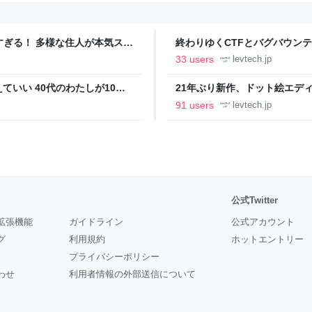
ツすぎる！ 多様な住人が本気スキ
終わりゆくCTFとバグバウン
の価値向上”戦略 東京・中央
ること【フォーカス】 - レバテ
33 users
levtech.jp
いい 40代のわたしが10年
21年ぶり新作、ドット絵エディタ
イデム
ついて作者に聞く【フォーカス】
91 users
levtech.jp
公式Twitter
拡張機能
ガイドライン
公式アカウント
グ
利用規約
ホットエントリー
プライバシーポリシー
わせ
利用者情報の外部送信について