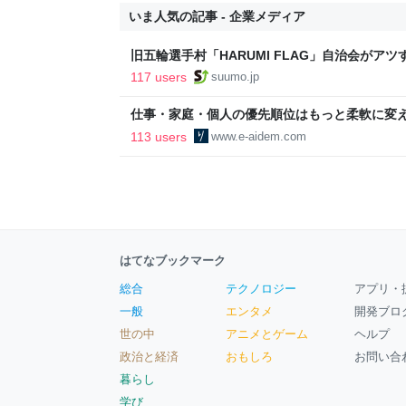
いま人気の記事 - 企業メディア
旧五輪選手村「HARUMI FLAG」自治会がア
ルで挑む、盆踊り2万人集客や交通改善など“街
117 users
suumo.jp
区
仕事・家庭・個人の優先順位はもっと柔軟に変えて
後の自分に伝えたいこと - りっすん by イーア
113 users
www.e-aidem.com
はてなブックマーク
総合
テクノロジー
アプリ・
一般
エンタメ
開発ブロ
世の中
アニメとゲーム
ヘルプ
政治と経済
おもしろ
お問い合
暮らし
学び