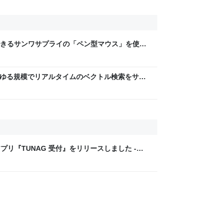
きるサンワサプライの「ペン型マウス」を使っ
が、あらゆる規模でリアルタイムのベクトル検索をサポ
n Web Services
製のアプリ『TUNAG 受付』をリリースしました -