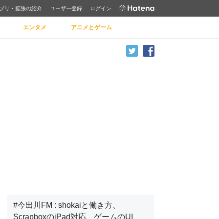
プリ・拡張の紹介
ユーザー登録
ログイン
エンタメ
アニメとゲーム
#今出川FM : shokaiと働き方、
ScrapboxのiPad対応、ゲームのUI、