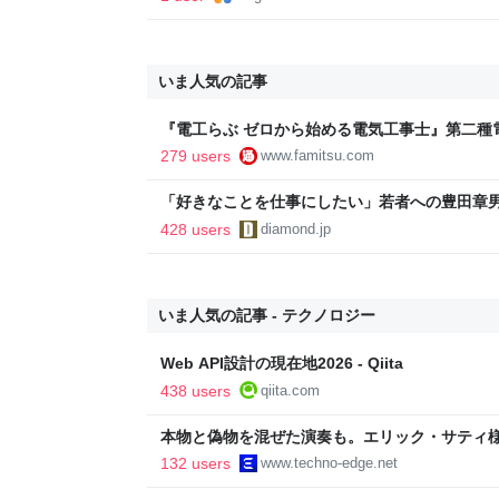
いま人気の記事
『電工らぶ ゼロから始める電気工事士』第二種
インと勉強。青春しながら“過去問1000問”や“
279 users
www.famitsu.com
に学べるノベルゲーム | ゲーム・エンタメ最新情
「好きなことを仕事にしたい」若者への豊田章
音も出なかった
428 users
diamond.jp
いま人気の記事 - テクノロジー
Web API設計の現在地2026 - Qiita
438 users
qiita.com
本物と偽物を混ぜた演奏も。エリック・サティ
ティ機関」をClaude Codeで作って公開した（Cl
132 users
www.techno-edge.net
TechnoEdge