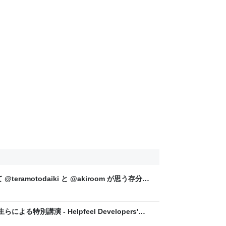
て @teramotodaiki と @akiroom が思う存分話
り） - Helpfeel Developers' Blog
る特別講演 - Helpfeel Developers'