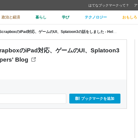
はてなブックマークって？
ア
政治と経済
暮らし
学び
テクノロジー
おもしろ
#今出川FM : shokaiと働き方、ScrapboxのiPad対応、ゲームのUI、Splatoon3の話をしました - Helpfeel Developers' Blog
rapboxのiPad対応、ゲームのUI、Splatoon3
ers' Blog
m
ブックマークを追加