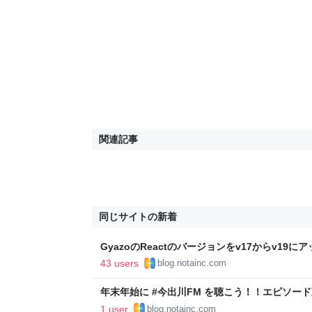
関連記事
同じサイトの新着
GyazoのReactのバージョンをv17からv19に
Compilerを有効にしました - Helpfeel Develope
43 users
blog.notainc.com
年末年始に #今出川FM を聴こう！！エピソー
します！！！！！ - Helpfeel Developers' Blog
1 user
blog.notainc.com