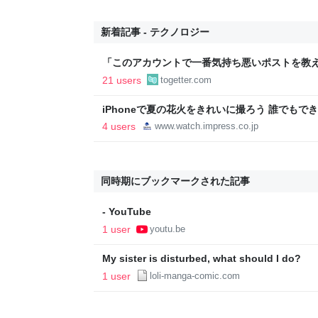
新着記事 - テクノロジー
「このアカウントで一番気持ち悪いポストを教え
正論で盛大なカウンターを食らった話→「返事が
21 users
togetter.com
「お前感情あるだろ」の声も
iPhoneで夏の花火をきれいに撮ろう 誰でもで
4 users
www.watch.impress.co.jp
同時期にブックマークされた記事
- YouTube
1 user
youtu.be
My sister is disturbed, what should I do?
1 user
loli-manga-comic.com