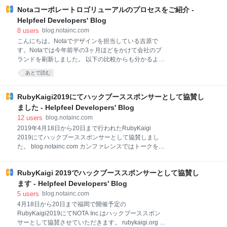
での参加者同士のコミュニケーションを活性化させる
Notaコーポレートロゴリューアルのプロセスをご紹介 -
べく今回新設されたという懇親会のバースポンサーと
して協賛します！ オリジナルカクテルのレシピや名称
Helpfeel Developers' Blog
はNota社内で笑いあり涙ありのミーティングにより決
8
users
blog.notainc.com
定されました。ぜひ声に出して注文をしてください。
こんにちは。Notaでデザインを担当している吉原で
SNSでシェアをしてオリジナルグッズをゲットしませ
す。Notaでは今年前半の3ヶ月ほどをかけて会社のブ
んか 懇親会でNotaのオリジナルカクテルを注文し、
ランドを刷新しました。 以下の比較からも分かるよう
Twitterでシェアしてくださった方の中から抽選で5名の
にロゴやコーポレートサイトが大きく変わっていま
あとで読む
方にGyazoとScrapboxのオリジナルグッズをプレゼン
す。 概要についてはブランド更新の告知ページでもご
トします！詳しい応募方法は当日の@notainc_jpから
覧いただけますが、この記事ではそのプロセスをご紹
の告知を待って
介したいと思います。 はじまり なぜリブランディング
RubyKaigi2019にてハックブーススポンサーとして協賛し
が必要なのか Notaではこれまで運営してきたGyazoに
ました - Helpfeel Developers' Blog
加え、ScrapboxやHelpfeelなどのプロダクトも加わり
12
users
blog.notainc.com
ユーザーも多様化しています。ゲーマー層が多い
2019年4月18日から20日まで行われたRubyKaigi
Gyazo、エンジニアやオフィスワーカーに使われる
2019にてハックブーススポンサーとして協賛しまし
Scrapbox、B2BサービスのHelpfeel・・・、このよう
た。 blog.notainc.com カンファレンスではトークを聞
にカバーすべき領域は広くなっています。ところが、
くだけではなく、空き時間に参加者のみなさんが交流
ユーザー層は違えどこれらのプロダクトは全てNotaの
できる場所も重要だと考え、「充電スペース」に留ま
共通の哲学に基づいて作られています。そのためこれ
RubyKaigi 2019でハックブーススポンサーとして協賛し
らないスペースにしたい！と構想をしてみました。 畳
らのプロダクトを繋ぐた
スペースにしたのは、RubyKaigiは海外からの参加者
ます - Helpfeel Developers' Blog
が多く、ベタですが和風にして日本っぽさも感じても
5
users
blog.notainc.com
らえたらというのもあります。 また、RubyKaigiチー
4月18日から20日まで福岡で開催予定の
ムから、福岡の最高級八女茶を提供する話があり、ハ
RubyKaigi2019にてNOTA Inc.はハックブーススポン
ックブースのテーマを和風にするのならここで出そう
サーとして協賛させていただきます。 rubykaigi.org 弊