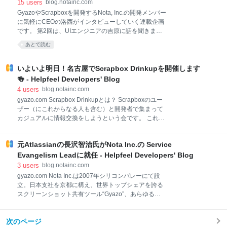
トデザインを担当。2010年までは家電メーカーでハー
た - Helpfeel Developers' Blog
15
users
blog.notainc.com
ドウェアデザイナーとして携帯電話のデザイン業務に
GyazoやScrapboxを開発するNota, Inc.の開発メンバー
従事。仕事の中でUIとソフトウェアの面白さに惹か
に気軽にCEOの洛西がインタビューしていく連載企画
れ、退職後に慶応義塾大学大学院の政策・メディア研
です。 第2回は、UIエンジニアの吉原に話を聞きまし
究科にて修士号を取得。その後iOSアプリの開発業務
た。 吉原建(Yoshihara Takeru) NOTA Inc.のプロダク
あとで読む
を経て、現在はNOTA Inc.にてwebサービスのUI/UX周
トデザインを担当。2010年までは家電メーカーでハー
りを開発。ビジュアルワークとコーディングの両側面
ドウェアデザイナーとして携帯電話のデザイン業務に
から質の高いプロダクトの実
従事。仕事の中でUIとソフトウェアの面白さに惹か
いよいよ明日！名古屋でScrapbox Drinkupを開催します
れ、退職後に慶応義塾大学大学院の政策・メディア研
🍻 - Helpfeel Developers' Blog
究科にて修士号を取得。その後iOSアプリの開発業務
4
users
blog.notainc.com
を経て、現在はNOTA Inc.にてwebサービスのUI/UX周
gyazo.com Scrapbox Drinkupとは？ Scrapboxのユー
りを開発。ビジュアルワークとコーディングの両側面
ザー（にこれからなる人も含む）と開発者で集まって
から質の高いプロダクトの実現を目指す。 gyazo.com
カジュアルに情報交換をしようという会です。 これま
以前はハードウェアのデザインをしていた Notaに入社
で東京を中心に開催してきましたが、今回は名古屋で
する前はどんなことをしていましたか？ Notaに入った
開催します🎉 Scrapboxの近況や新機能ついて
のは2015年。それ以
元Atlassianの長沢智治氏がNota Inc.の Service
Scrapbox開発チームからお話します。 さらに、
Scrapboxをがんがん使いこなしているユーザーさんか
Evangelism Leadに就任 - Helpfeel Developers' Blog
らも活用事例を発表していただく予定です。 ピザとビ
3
users
blog.notainc.com
ールを楽しみながら、みんなでわいわい語り合いまし
gyazo.com Nota Inc.は2007年シリコンバレーにて設
ょう🍺 👇イベント参加はこちらから👇
立。日本支社を京都に構え、世界トップシェアを誇る
nota.connpass.com こんな人におすすめ Scrapboxを
スクリーンショット共有ツール“Gyazo”、あらゆる情
使っている Scrapboxが気になる 他のユーザーと交流
報を自動で整理できる画期的な知識共有サービ
したい 開発者の話を聞いてみたい 誰でも参加OK！
ス"Scrapbox"などクリエイティブなコンテンツ作成・
Scrapbox Drinkup用のプロジェクトページページ これ
次のページ
発信の支援を行うことを目的としたプロダクトの開