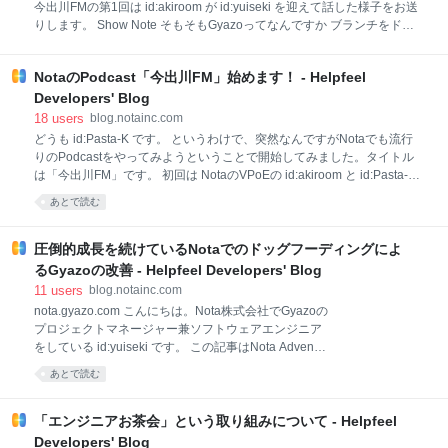
今出川FMの第1回は id:akiroom が id:yuiseki を迎えて話した様子をお送
てきた(shokai) トークセッション: CTO&PMPO対談(増
りします。 Show Note そもそもGyazoってなんですか ブランチをドン
井俊之 / yuiseki / daiiz / shokai) Day 2
ドン作ってプロトタイプして検証している プレイングマネージャーと
『キングダム』の将軍像 気付いたら、UN Open GIS InitiativeのUNVTに
NotaのPodcast「今出川FM」始めます！ - Helpfeel
コントリビューションしていた お知らせ Nota Tech Conf 2022 Springを
4月26日〜28日に開催します。以下の公式サイトより事前申し込みをお
Developers' Blog
願いします！ 収録後記 by id:Pasta-K 今回はGyazoのプロジェクトマネ
18
users
blog.notainc.com
ージャーのyuisekiさんに登場してもらいました。プレイングマネージャ
どうも id:Pasta-K です。 というわけで、突然なんですがNotaでも流行
ーとしてマネージメントもコードも書いて、アニメも見て、OSS活動も
りのPodcastをやってみようということで開始してみました。タイトル
するy
は「今出川FM」です。 初回は NotaのVPoEの id:akiroom と id:Pasta-K
で「今出川FM」の今後の展開などについて話しました。 NotaがPodcast
あとで読む
始めました！その名も「今出川FM」。まずは初回ということでVPoEの
akiroom(秋山)と今出川FMの仕込み担当のPasta-Kの2人で、この
Podcastを始めるに至ったキッカケや「今出川FM」で今後やっていきた
圧倒的成長を続けているNotaでのドッグフーディングによ
いこと、「今出川」についてなどざっくばらんにお話しました。 ※若干
るGyazoの改善 - Helpfeel Developers' Blog
音量などの加減で聞きづらいところがあるかもしれませんが、初回とい
11
users
blog.notainc.com
うことで多めに見て頂けると幸いです。次回以降は改善される予定で
nota.gyazo.com こんにちは。Nota株式会社でGyazoの
す。 本編中でも触れていますが、次回以降は id:akiro
プロジェクトマネージャー兼ソフトウェアエンジニア
をしている id:yuiseki です。 この記事はNota Advent
Calendar 2021の21日目の記事です。 本当は19日目だ
あとで読む
ったんですが、見事に締め切りに間に合わず、順番を
入れ替えていただきました……。申し訳ありません！
今日は、Notaでのソフトウェア開発におけるドッグフ
「エンジニアお茶会」という取り組みについて - Helpfeel
ーディングとオンボーディング観察によるプロダクト
Developers' Blog