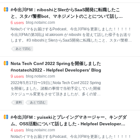
のプラットフォームに配信してますので、お好きなプラットフォームで
#今出川FM : niboshiとSIerからSaaS開発に転職したこ
聞いていただければと思います。 Anchor: 今出川FM • A podcast on
Spotify for Podcasters Spotify: 今出川FM | Podcast on Spotify Apple
と、スタバ警察bot、マネジメントのことについて話しま
Podcasts: 今出川FM Podcast - Apple Podcasts Google Podcats: Google
した - Helpfeel Developers' Blog
6
users
blog.notainc.com
Podcasts はご利用いただけなくなりました Amazon
Notaのイマをお届けするPodcast、今出川FMを更新しました！！！！！
今出川FMの第3回は id:akiroom が niboshi を迎えて話した様子をお送り
します。 #3 niboshiとSIerからSaaS開発に転職したこと、スタバ警察
bot、マネジメントのことについて話しました by 今出川FM by Nota 今出
あとで読む
川FMはSpotifyをはじめ、複数のプラットフォームに配信してますので、
お好きなプラットフォームで聞いていただければと思います。 Anchor:
今出川FM by Nota • A podcast on Anchor Spotify: 今出川FM by Nota |
Nota Tech Conf 2022 Springを開催しました
Podcast on Spotify Apple Podcasts: ‎今出川FM by Nota on Apple
#notatech2022 - Helpfeel Developers' Blog
Podcasts Google Podcats: 今出川FM by Nota
9
users
blog.notainc.com
2022年5月17日〜19日にNota Tech Conf 2022 Spring
を開催しました。諸般の事情で当初予定していた開催
スケジュール変更をさせて頂きましたが、多くの皆さ
んにご参加・ご視聴頂きありがとうございました。 こ
資料
あとで読む
の開催報告エントリーでは改めて3日間の演目とアー
カイブ動画・資料などを紹介します。 Nota Tech Conf
2022 Springについて Day 1 Notaのプロダクトビジョ
#今出川FM : yuisekiとプレイングマネージャー、キングダ
ンと事業成長(CEO 洛西一周) グラデーションを許容す
ム、OSS活動について話しました - Helpfeel Developers'
るフロントエンド(ツール)生存戦略(Pasta-K) Gyazo と
Blog
4
users
blog.notainc.com
GKE(hiroshi) 管理画面のボタンを安心して押してもら
Notaのイマをお届けするPodcast、今出川FMを更新しました！！！！！
うためにやったこと(hata) 関連ページリストが広がっ