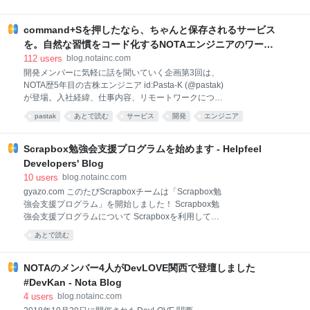
ということで、一緒に提供させていただけたのもとて
社プロダクトである「Gyazo」はRuby on Railsで開発
もよかったです！ ハックブースの様子 gyazo.com
されており、開発チームにとってRubyは欠かせないも
gyazo.com gyazo.com 机があるスペースとないスペー
command+Sを押したなら、ちゃんと保存されるサービス
のです。 開催中のみなさまのちょっとした休憩や電源
スに分けて、自由に使っていただけるようにし
ブースとしてぜひ足を運んでいただけたら嬉しいで
を。自然な習慣をコード化するNOTAエンジニアのワーク
す！
スタイル - Helpfeel Developers' Blog
112
users
blog.notainc.com
開発メンバーに気軽に話を聞いていく企画第3回は、
NOTA歴5年目の古株エンジニア id:Pasta-K (@pastak)
が登場。入社経緯、仕事内容、リモートワークについ
て聞きました。 gyazo.com Pasta-K 京都大学工学部情
pastak
あとで読む
サービス
開発
エンジニア
報学科計算機科学コース在学中。Nota Incのアルバイ
ト5年目、周囲から“バイトリーダー”と呼ばれている。
主にGyazoの新機能開発、フロントエンド周辺の開発
Scrapbox勉強会支援プログラムを始めます - Helpfeel
環境整備、ブラウザ拡張のメンテナンスなどを担当し
Developers' Blog
ている。趣味はインターネットとビール。サーバーか
10
users
blog.notainc.com
らビールサーバーまで扱うことができる。 NOTA Incへ
gyazo.com このたびScrapboxチームは「Scrapbox勉
の入社経緯を教えてください。 NOTAでアルバイトを
強会支援プログラム」を開始しました！ Scrapbox勉
するようになったのは、CEOの洛西と、NOTAの元リ
強会支援プログラムについて Scrapboxを利用して勉
ードエンジニアで友達のuiureoと、ぼくの3人で、
強会やコミュニティ運営をされている方を応援する仕
2014年の夏頃に昼ごはんを食べたことがきっかけで
あとで読む
組みです。 Scrapboxには「共同編集機能」や「プレ
す。ぼくは、別の会社で、とある情報サイトの
ゼンテーション機能」があり、勉強会やコミュニティ
運営の情報共有に使われることが増えてきました。 そ
NOTAのメンバー4人がDevLOVE関西で登壇しました
こで、ユーザーのみなさんが開催する勉強会やコミュ
#DevKan - Nota Blog
ニティ活動を少しでも応援したいとの気持ちから、支
4
users
blog.notainc.com
援プログラムをはじめることにしました！ 支援メニュ