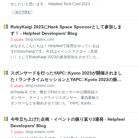
HOCによるClass ComponentとHooksの橋渡し HOC
せしたいと思います。 Helpfeel Tech Conf 2023
でHooksをPropsとして注入する Flux完全削除 react-
summer 参加登録は公式サイトからまだまだ受付中で
boots
あとで読む
す！ Keynote CEOのrakusaiからは『株式会社
Helpfeelとテクノロジーの現在と未来』、CTOの
akiroomからは『Helpfeel開発部のいまと未来2023』
RubyKaigi 2023にHack Space Sponsorとして参加しま
というタイトルでそれぞれ会社や開発組織の未来像な
す！ - Helpfeel Developers' Blog
どについて語って頂きます。僕もあんまりまだ資料な
3
users
blog.notainc.com
ど見ていないので内容が楽しみです。 akiroomさんの
みなさんこんにちは！ Helpfeelで採用をやっているは
ショートインタビューも併せてどうぞ。 Helpfeel Tech
ずのhonchangです。今日はイベントマスター（見習
Conf 2023 Summerまであと13日！登壇者インタビュ
い）としてRubyKaigi 2023の参加告知をさせていただ
ーシリーズ、トップバッターはCTO @akiroom が「技
きます！ RubyKaigi 2023 RubyKaigi 2023は5月11
術と未来」につい
日〜13日、長野県松本市で開催されるプログラミング
スポンサードを行ったYAPC::Kyoto 2023が開催されまし
言語「Ruby」に関する国際カンファレンスです。 株
式会社Helpfeelは昨年に続きスポンサーとして参加し
た / ランチタイムセッションとYAPC::Kyoto 2023の振り
ます！ 今年はHack Space Sponsorとして、会場4階、
返りを今出川FMで公開しました #yapcjapan - Helpfeel
5
users
blog.notainc.com
スタジオ2のスペースを装飾、提供いたします。
Developers' Blog
id:Pasta-K です。弊社でPerlスポンサーや公開収録ス
prtimes.jp Hack Space 概要 会場には座って作業がで
ポンサー、ネーミングライツスポンサー、案内看板ス
きる畳、テーブルスペースを用意。電源も提供してい
ポンサーなどを務めさせて頂いた「YAPC::Kyoto
るのでセッションを聞いて高まった気持ちをぜひこの
2023」が去る2023年3月19日に開催されました。 弊
スペースで発散してください！ プロジェクターやスク
社スポンサーブースにお越し頂いた皆さま、ランチタ
リーン、ホワイトボードも提供しているので、アンカ
今年立ち上げた企画・イベントの振り返り3連発 - Helpfeel
イムセッションやメンバー各位のトークに来場頂いた
ンファレン
皆さまありがとうございました！ niboshiのトークの
Developers' Blog
資料は以下からご覧頂けます 京都リサーチパーク4階
7
users
blog.notainc.com
でブースオープンしてます！ ツイートキャンペーンも