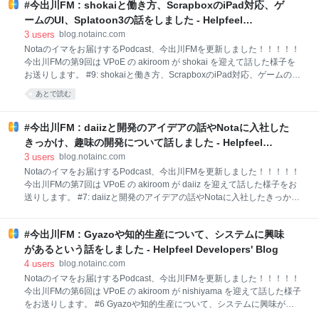
の裏話を聞いたり、新CTOに意気込みを聞いたりしま
#今出川FM : shokaiと働き方、ScrapboxのiPad対応、ゲ
した by 今出川FM by Nota 今出川FMはSpotifyをはじ
ームのUI、Splatoon3の話をしました - Helpfeel
め、複数のプラットフォームに配信してますので、お
Developers' Blog
3
users
blog.notainc.com
好きなプラットフォームで聞いていただければと思い
Notaのイマをお届けするPodcast、今出川FMを更新しました！！！！！
ます。 Anchor: 今出川FM by Nota • A podcast on
今出川FMの第9回は VPoE の akiroom が shokai を迎えて話した様子を
Anchor Spotify: 今出川FM by Nota | Podcast on Spotify
お送りします。 #9: shokaiと働き方、ScrapboxのiPad対応、ゲームの
Apple Podcasts: ‎今出川F
UI、Splatoon3の話をしました by 今出川FM by Nota 今出川FMはSpotify
あとで読む
をはじめ、複数のプラットフォームに配信してますので、お好きなプラ
ットフォームで聞いていただければと思います。 Anchor: 今出川FM by
Nota • A podcast on Anchor Spotify: 今出川FM by Nota | Podcast on
#今出川FM : daiizと開発のアイデアの話やNotaに入社した
Spotify Apple Podcasts: ‎今出川FM by Nota on Apple Podcasts Google
きっかけ、趣味の開発について話しました - Helpfeel
Podcats: 今出川FM by Nota A
Developers' Blog
3
users
blog.notainc.com
Notaのイマをお届けするPodcast、今出川FMを更新しました！！！！！
今出川FMの第7回は VPoE の akiroom が daiiz を迎えて話した様子をお
送りします。 #7: daiizと開発のアイデアの話やNotaに入社したきっか
け、趣味の開発について話しました by 今出川FM by Nota 今出川FMは
Spotifyをはじめ、複数のプラットフォームに配信してますので、お好き
#今出川FM : Gyazoや知的生産について、システムに興味
なプラットフォームで聞いていただければと思います。 Anchor: 今出川
FM by Nota • A podcast on Anchor Spotify: 今出川FM by Nota | Podcast
があるという話をしました - Helpfeel Developers' Blog
on Spotify Apple Podcasts: ‎今出川FM by Nota on Apple Podcasts
4
users
blog.notainc.com
Google Podcats: 今出川FM by Nota Amazon M
Notaのイマをお届けするPodcast、今出川FMを更新しました！！！！！
今出川FMの第6回は VPoE の akiroom が nishiyama を迎えて話した様子
をお送りします。 #6 Gyazoや知的生産について、システムに興味があ
るという話をしました by 今出川FM 今出川FMはSpotifyをはじめ、複数