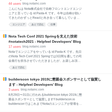
の改善という取り組みについてご紹介します。 Gyazo
44
users
blog.notainc.com
について Gyazoについて知らない方もいるかも知れな
こんにちは Nota株式会社で自称フロントエンドエンジ
いので、簡単に紹介させてください。 Gyazoは2007年
ニアと言っている id:Pasta-K です。今年は自称が効い
9月にファーストバージョンがリリースされたプロダ
てきたのかずっとReactと向き合って暮らしていまし
クトで、当時は「スクリーンショットの瞬間共有」を
た。 この記事はNota Advent Calendar 2021の16日目
実現するソフトウェアでした。 「スクリーンショット
エンジニア
あとで読む
仕事
の記事です。昨日はochiaiさんの“ほぼ”毎月申込100名
の瞬間共有」とは、Gyazo
超の自社オンラインイベントを開催してわかった集客
の秘訣でした。 全てがオンラインになったと言って
Nota Tech Conf 2021 Springを支えた技術
も、平均して100人くらいのイベントを自社ホスティ
#notatech2021 - Helpfeel Developers' Blog
ングするのはなかなかハードそうだなと毎回傍から見
17
users
blog.notainc.com
て思っていたのですが、予告編とかまで作っているの
Notaでエンジニアをやっている id:Pasta-K です。先日
は知らなかったので、そういうおもてなしが集客に繋
のNota Tech Conf 2021 Springでは3日間を通しての司
がっていそうでめでたいですね。 100人の方を集客し
会進行を担当させていただきましたが、お楽しみ頂け
て開催するイベントの話の翌日は社内のエンジニアが
ましたでしょうか。 おかげさまでライブ配信も3日間
10人くらい集まってやってるイベントのご紹介をしよ
あとで読む
の平均で100人を超える皆さんにご覧頂き、アーカイ
うかと思います。 「エンジニアお茶会」 「エンジニア
ブを含めた視聴数は1600を超えました。まだご覧にな
お茶
っていない皆さんはYouTubeでアーカイブを公開して
builderscon tokyo 2019に懇親会スポンサーとして協賛し
いますので、是非ご覧になってみてください。 この記
ます - Helpfeel Developers' Blog
事ではNota Tech Conf 2021 Springを支えた技術と題
3
users
blog.notainc.com
して、Nota Tech Conf 2021 Spring(以下、Nota Tech
8月29日〜31日に行われるbuilderscon tokyo 2019に懇
Confなどと称します)をどのように作り上げ、実施した
親会スポンサーとして協賛します!! builderscon.io
かについて紹介しようと思います。 事前相談・コンセ
buildersconではこれまでNotaのエンジニアが登壇をし
プトの決定 Notaでは過去はGyaPCやScrapbox
たことはありますがスポンサーは初！ Notaでは懇親会
Drinkupの開催や外部カン