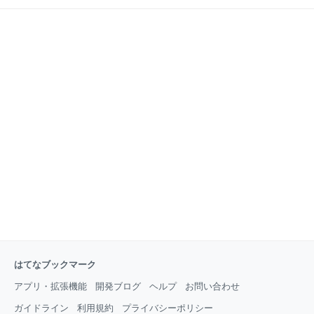
まで発表資料やイベント
発・運用を行っています。 GyazoやScrapboxは、ユー
ザインターフェース研究者で、日本語予測変換システ
ムのPOBoxの開発者である増井俊之（慶應義塾大学環
境情報学部教授 兼 CTO）によって発明されました。
どちらのサービスも最初から世界で展開しており、ユ
ーザー、売上ともに海外が80％を占めます。 長沢氏を
Service Evangelism Leadに迎えた理由 Nota Inc.が開
発するGyazoやScrapboxは、個人利用のユーザーや開
発者コミュニティを中心に広
はてなブックマーク
アプリ・拡張機能
開発ブログ
ヘルプ
お問い合わせ
ガイドライン
利用規約
プライバシーポリシー