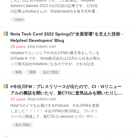
こんにちは id:Pasta-K です。この記事は、Helpfeel
実質中！ よろしくお願いします！ #yapcjapan
Advent Calendar 2022 の13日目の記事です。12日目
pic.twitter.com/urmnHrrmPx— Helpfeel Tech
の記事はshokaiさんの「Elasticsearchを毎月式年遷宮
(@Helpfeeltech) 2023年3月19日 #yapcjapan 全日程
している」でした。 Elasticsearchを触っていると
event
終了！！！ おつかれさまでした！！！ また次のイベン
indexを作り直したくなることが稀によくあるので、そ
トでお会いしましょう！！！ pic.twitte
ういったことがやりやすくなっているのは良いです
ね。 今日の記事では、id:Pasta-K が2022年に始めた社
Nota Tech Conf 2022 Springの"全員登壇"を支えた技術 -
内での活動を、その狙いや結果などと共に紹介しよう
Helpfeel Developers' Blog
と思います。 今出川FM 狙いとキッカケ 担当したこと
29
users
blog.notainc.com
収録方法の変遷について 結果や現状 今後に向けて
Helpfeelでエンジニアや今出川FMの裏方等をしている
Gyazoの開発ドキュメントを書く会 狙いとキッカケ 担
id:Pasta-K です。 Nota株式会社は10月から社名が変わ
当したこと 結果や現状 今後に向けて 個人開発祭り 狙
って株式会社Helpfeelになるのですが、それを記念し
いとキッカケ 担当したこと 結果や現状 今後に向けて
た「Nota Reborn Calendar 2022」という企画をやっ
まとめ 今出川FM 「今出川FM」は「株式会社
発表
技術
あとで読む
ていまして、この記事はその10日目の記事になりま
す。 本編とは関係ないんですが、僕が当時のNota Inc
にアルバイトとして入社したのが2014年8月だったは
#今出川FM : プレスリリースが出たので、CI・VIリニュー
ずなので、長いもので丸8年が経過したことになりま
アルの裏話を聞いたり、新CTOに意気込みを聞いたりしま
す。いや〜、まさかこんなに大きくなって社名が変わ
した - Helpfeel Developers' Blog
10
users
blog.notainc.com
る日が来るとは感慨深いですね。 本編とは関係ないこ
Nota*1のイマをお届けするPodcast、今出川FMを更新
と続きでもう1つ書いておくと、実は「Nota Reborn
しました！！！！！ 今出川FMの第10回は、プレスリ
Calendar 2022」のページ内に埋め込んでいる一覧の
リースに関連して、新CTO の akiroom と CI・VIリニ
作成も僕が担当しました。Google Spreadsheetから
ューアルを主導したデザイナーのakikoy にお話を聞い
Google App ScriptでJSONを生成して、
あとで読む
た様子をお届けします。聞き手は id:Pasta-K です。
#10: プレスリリースが出たので、CI・VIリニューアル