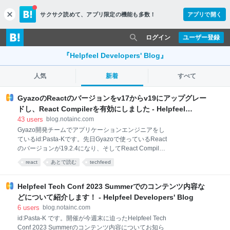
サクサク読めて、
アプリ限定の機能も多数！
アプリで開く
c
l
o
ログイン
ユーザー登録
s
e
『Helpfeel Developers' Blog』
人気
新着
すべて
GyazoのReactのバージョンをv17からv19にアップグレー
ドし、React Compilerを有効にしました - Helpfeel
Developers' Blog
43
users
blog.notainc.com
Gyazo開発チームでアプリケーションエンジニアをし
ているid:Pasta-Kです。先日Gyazoで使っているReact
のバージョンが19.2.4になり、そしてReact Compiler
も導入されました。現代ですね。この記事では、
react
あとで読む
techfeed
Gyazoで利用しているReactをv17からv18、さらに
v19へとアップグレードした際の取り組みについて紹
介しようと思います。 （この記事はGithub Copilotが
Helpfeel Tech Conf 2023 Summerでのコンテンツ内容な
過去のgit logやPull Requestなどをもとに書いてくれ
どについて紹介します！ - Helpfeel Developers' Blog
た文章を加筆修正したものです） facebook/fluxからの
6
users
blog.notainc.com
脱却 移行先のアーキテクチャについて FluxのStoreを
id:Pasta-K です。開催が今週末に迫ったHelpfeel Tech
SWRを同期させて漸進的な移行を 漸進的移行の効果
Conf 2023 Summerのコンテンツ内容についてお知ら