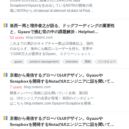
2018年10月29日に開催されたDevLOVE 関西
ー 以下からお好きなメニューをお選びいただけます。
ScrapboxやGyazoを生み出しているNOTAの開発の現
Scrapbox ノベルティ 他ではゲットできないScrapbox
場にNOTAから id:rakusai id:akiroom id:daiiz id:Pasta-
のノベルティをお届けいたします！ 「こんなノベルテ
K の4名が登壇しました。 概要 あらゆる情報を自動で
ィがあったらいいな」などのリクエストもお待ちして
整理することができる画期的な知識共有サービスであ
おります。Scrapboxファンが集まる勉強会にオス
洛西一周と増井俊之が語る、ドッグフーディングの重要性
るScrapbox。 スクリーンショットを使ったコミュニ
ケーションと情報収集のためのツールであるGyazo。
と、Gyazoで挑む世の中の課題解決 - Helpfeel
この2つのプロダクトの特徴は機能だけでなくグロー
Developers' Blog
53
users
blog.notainc.com
バルに展開していることです。 今回のDevLOVE関西
これまでの累計のキャプチャー数は10億枚以上。国内
では、これらグローバルに展開しているプロダクトを
のみならず、海外にも幅広いユーザーを持ち、世界中
開発しているNOTAの開発の現場の話を聞いてみよう
で1000万人が愛用するGyazo。 スクリーンショットを
と思います。 発表資料 id:rakusai アジャイル開発チー
使ったキャプチャーツールとして開発されたGyazo
gyazo
product management
interview
開発
インタビュー
ムのための、ナレッジ共有入門(仮) <話し手>洛西 一周
は、使えば使うほど、その汎用性の高さに驚きの声が
(@rakusai) 1982年生。慶應義塾大学大学
システム
あとで読む
development
画像
あがり、コミュニケーションと情報収集のためのツー
ルとして高い評価を得てきました。 大きな可能性を秘
京都から発信するグローバルUIデザイン。Gyazoや
めるGyazoですが、開発者はどんな想いで世に送り出
Scrapboxを開発するNotaのUIエンジニアに話を聞いてみ
しているのでしょうか。NotaのCEO・洛西一周と、
た(後編) - Helpfeel Developers' Blog
7
users
blog.notainc.com
CTO・増井俊之が、Gyazoに込めた哲学と理念、運営
開発メンバーに気軽に話を聞いていく企画、第2回
方針をロングインタビューでお届けします。
は、UIエンジニアの吉原が登場！ 前回のインタビュー
gyazo.com 増井が洛西に声をかけ、はじまったふたり
はこちら blog.notainc.com GyazoやScrapboxを開発す
の歩み ——まずはそれぞれのご経歴からお聞かせくだ
るNota, Inc.の開発メンバーに気軽にCEOの洛西がイン
さい。 増井俊之（以下、増井）：これまでシャープや
タビューしていく連載企画です。 第2回は、UIエンジ
ソニー、Appleなどで、エンジニアとしてユーザーイ
京都から発信するグローバルUIデザイン。Gyazoや
ニアの吉原にソフトウェアデザインの話を聞きまし
ンターフェースの研究を行ってきました。
た。 吉原建(Yoshihara Takeru) NOTA Inc.のプロダク
Scrapboxを開発するNotaのUIエンジニアに話を聞いてみ