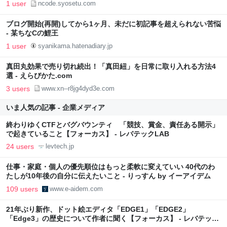
1 user
ncode.syosetu.com
ブログ開始(再開)してから1ヶ月、未だに初記事を超えられない苦悩
- 某ちなCの鯉王
1 user
syanikama.hatenadiary.jp
真田丸効果で売り切れ続出！「真田紐」を日常に取り入れる方法4
選 - えらびかた.com
3 users
www.xn--r8jg4dyd3e.com
いま人気の記事 - 企業メディア
終わりゆくCTFとバグバウンティ 「競技、賞金、責任ある開示」
で起きていること【フォーカス】 - レバテックLAB
24 users
levtech.jp
仕事・家庭・個人の優先順位はもっと柔軟に変えていい 40代のわ
たしが10年後の自分に伝えたいこと - りっすん by イーアイデム
109 users
www.e-aidem.com
21年ぶり新作、ドット絵エディタ「EDGE1」「EDGE2」
「Edge3」の歴史について作者に聞く【フォーカス】 - レバテック