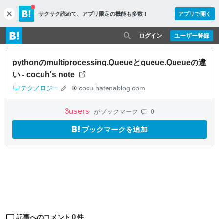
サクサク読めて、
アプリ限定の機能も多数！
アプリで開く
c
l
o
ログイン
ユーザー登録
s
e
pythonのmultiprocessing.Queueとqueue.Queueの違
い - cocuh's note
テクノロジー
cocu.hatenablog.com
3
users
0
がブックマーク
ブックマークを追加
0
記事へのコメント
件