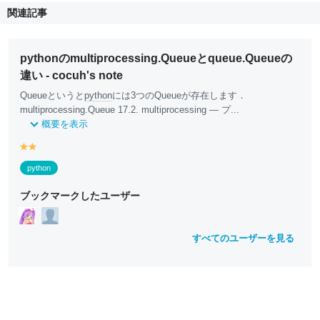
関連記事
pythonのmultiprocessing.Queueとqueue.Queueの
違い - cocuh's note
Queueというと
python
には3つのQueueが存在します．
multiprocessing.Queue 17.2. multiprocessing — プ...
概要を表示
y
y
e
e
python
ll
ll
o
o
ブックマークしたユーザー
w
w
すべてのユーザーを見る