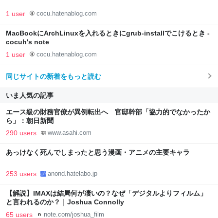
1 user
cocu.hatenablog.com
MacBookにArchLinuxを入れるときにgrub-installでこけるとき -
cocuh's note
1 user
cocu.hatenablog.com
同じサイトの新着をもっと読む
いま人気の記事
エース級の財務官僚が異例転出へ 官邸幹部「協力的でなかったか
ら」：朝日新聞
290 users
www.asahi.com
あっけなく死んでしまったと思う漫画・アニメの主要キャラ
253 users
anond.hatelabo.jp
【解説】IMAXは結局何が凄いの？なぜ「デジタルよりフィルム」
と言われるのか？｜Joshua Connolly
65 users
note.com/joshua_film