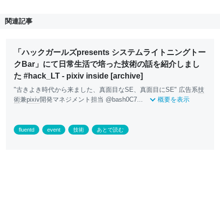
関連記事
「ハックガールズpresents システムライトニングトー
クBar」にて日常生活で培った技術の話を紹介しまし
た #hack_LT - pixiv inside [archive]
"古きよき時代から来ました、真面目なSE、真面目にSE" 広告系
技
術
兼
pixiv
開発マネジメント担当 @bash0C7...
概要を表示
fluentd
event
技術
あとで読む