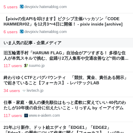
5 users
devpixiv.hatenablog.com
【pixivの生APIを叩けます】ピクシブ主催ハッカソン「CODE
HAMMER#02」を12月3〜4日に開催！ - pixiv inside [archive]
6 users
devpixiv.hatenablog.com
いま人気の記事 - 企業メディア
旧五輪選手村「HARUMI FLAG」自治会がアツすぎる！ 多様な住
人が本気スキルで挑む、盆踊り2万人集客や交通改善など“街の価値
向上”戦略 東京・中央区
117 users
suumo.jp
終わりゆくCTFとバグバウンティ 「競技、賞金、責任ある開示」
で起きていること【フォーカス】 - レバテックLAB
34 users
levtech.jp
仕事・家庭・個人の優先順位はもっと柔軟に変えていい 40代のわ
たしが10年後の自分に伝えたいこと - りっすん by イーアイデム
117 users
www.e-aidem.com
21年ぶり新作、ドット絵エディタ「EDGE1」「EDGE2」
「Edge3」の歴史について作者に聞く【フォーカス】 - レバテック