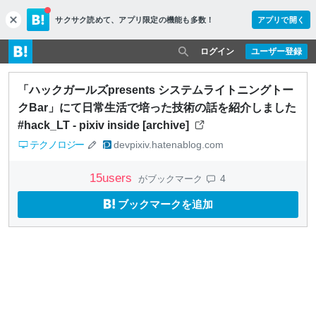
サクサク読めて、
アプリ限定の機能も多数！
アプリで開く
c
l
o
ログイン
ユーザー登録
s
e
「ハックガールズpresents システムライトニングトー
クBar」にて日常生活で培った技術の話を紹介しました
#hack_LT - pixiv inside [archive]
テクノロジー
devpixiv.hatenablog.com
15
users
4
がブックマーク
ブックマークを追加