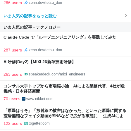
286 users
zenn.dev/tetsu_don
いま人気の記事をもっと読む
いま人気の記事 - テクノロジー
Claude Code で「ループエンジニアリング」を実践してみた
287 users
zenn.dev/tetsu_don
AI研修(Day2)【MIXI 26新卒技術研修】
263 users
speakerdeck.com/mixi_engineers
コンサル大手トップから市場縮小論 AIによる業務代替、4社が危
機感 - 日本経済新聞
70 users
www.nikkei.com
「原爆はうそ」「放射線の被害はなかった」といった原爆に関する
荒唐無稽なフェイク動画がSNSなどで広がる事態に… 生成AIによる
被爆の実相からはかけ離れた動画も増加、被爆者からは憤りの声も
122 users
togetter.com