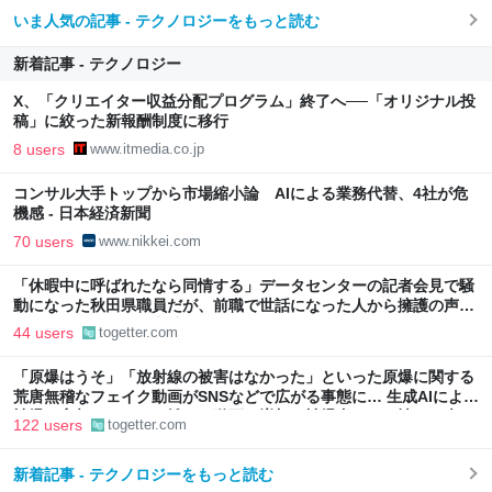
いま人気の記事 - テクノロジーをもっと読む
新着記事 - テクノロジー
X、「クリエイター収益分配プログラム」終了へ──「オリジナル投
稿」に絞った新報酬制度に移行
8 users
www.itmedia.co.jp
コンサル大手トップから市場縮小論 AIによる業務代替、4社が危
機感 - 日本経済新聞
70 users
www.nikkei.com
「休暇中に呼ばれたなら同情する」データセンターの記者会見で騒
動になった秋田県職員だが、前職で世話になった人から擁護の声
「行政側として八面六臂の活躍をしたと思う」
44 users
togetter.com
「原爆はうそ」「放射線の被害はなかった」といった原爆に関する
荒唐無稽なフェイク動画がSNSなどで広がる事態に… 生成AIによる
被爆の実相からはかけ離れた動画も増加、被爆者からは憤りの声も
122 users
togetter.com
新着記事 - テクノロジーをもっと読む