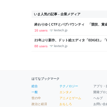
いま人気の記事 - 企業メディア
終わりゆくCTFとバグバウンティ 「競技、賞
ること【フォーカス】 - レバテックLAB
16 users
levtech.jp
21年ぶり新作、ドット絵エディタ「EDGE1」「E
ついて作者に聞く【フォーカス】 - レバテックL
88 users
levtech.jp
はてなブックマーク
総合
テクノロジー
アプリ・
一般
エンタメ
開発ブロ
世の中
アニメとゲーム
ヘルプ
政治と経済
おもしろ
お問い合