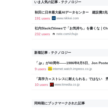
いま人気の記事 - テクノロジー
秋田に日本最大級AIデータセンター 建設費2兆円
新聞
191 users
www.nikkei.com
社内Slackのtimesで「お気持ち」を書くな｜Chu
232 users
note.com/chujo
新着記事 - テクノロジー
「.jp」が40周年――1986年8月5日、Jon P
9 users
internet.watch.impress.co.jp
「高学力＝ストレスに耐えられる」ではない 
度が高いのは…… 医学生・医師1000人超を分
10 users
www.itmedia.co.jp
同時期にブックマークされた記事