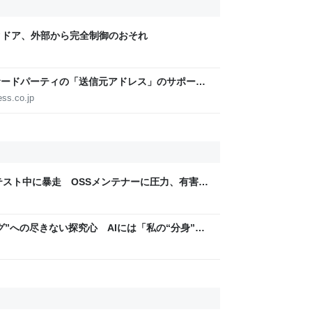
クドア、外部から完全制御のおそれ
、サードパーティの「送信元アドレス」のサポート
h】
ess.co.jp
lが性能テスト中に暴走 OSSメンテナーに圧力、有害コ
”への尽きない探究心 AIには「私の“分身”に