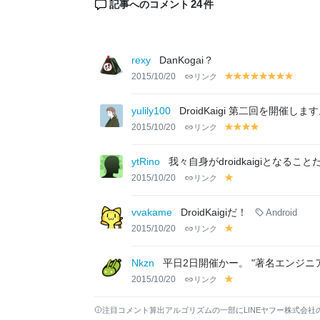
24
記事へのコメント
件
rexy
DanKogai？
2015/10/20
リンク
y
y
y
y
y
y
y
y
el
el
el
el
el
el
el
el
lo
lo
lo
lo
lo
lo
lo
lo
yulily100
DroidKaigi 第二回を開
w
w
w
w
w
w
w
w
2015/10/20
リンク
y
y
y
y
el
el
el
el
lo
lo
lo
lo
ytRino
我々自身がdroidkaigiとなること
w
w
w
w
2015/10/20
リンク
y
el
lo
vvakame
DroidKaigiだ！
Android
w
2015/10/20
リンク
y
el
lo
Nkzn
平日2日開催かー。 "著名エンジニ
w
2015/10/20
リンク
y
el
lo
注目コメント算出アルゴリズムの一部にLINEヤフー株式会社