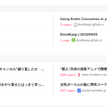
Using Kotlin Coroutines in 
5 users
droidkaigi.github.io
DroidKaigi | 2015/04/25
1 user
droidkaigi.github.io
キャンセル”繰り返したか 女
“獣人”共存の深夜アニメで喫
テレNEWS NNN
議論「紛らわしいことは放送し
209 users
news.livedoor.co
策をやり直せとはっきり言って
女性ボーカルの曲に男性コーラ
257 users
anond.hatelabo.jp