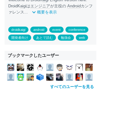
DroidK
ai
giは
エンジニア
が主役の
Android
カンフ
ァレンス...
概要を表示
droidkaigi
android
event
conference
開発者向け
あとで読む
勉強会
web
ブックマークしたユーザー
すべてのユーザーを見る