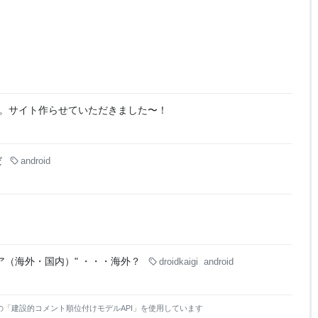
催します。サイト作らせていただきました〜！
だ
android
ア（海外・国内）" ・・・海外？
droidkaigi
android
の「建設的コメント順位付けモデルAPI」を使用しています