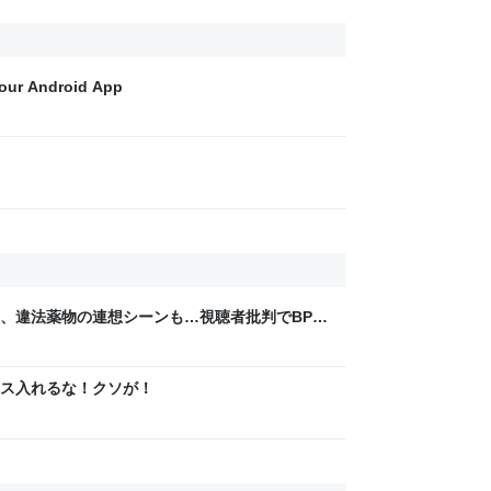
your Android App
煙、違法薬物の連想シーンも…視聴者批判でBPO
ないほうが」 - ライブドアニュース
m
ス入れるな！クソが！