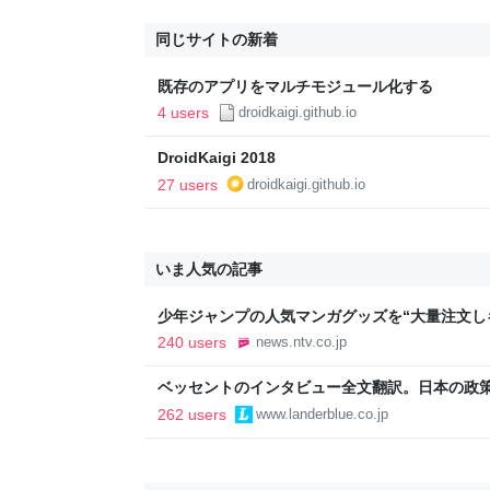
同じサイトの新着
既存のアプリをマルチモジュール化する
4 users
droidkaigi.github.io
DroidKaigi 2018
27 users
droidkaigi.github.io
いま人気の記事
少年ジャンプの人気マンガグッズを“大量注文し
逮捕 総額43億円以上（2026年8月6日掲載）｜日
240 users
news.ntv.co.jp
ベッセントのインタビュー全文翻訳。日本の政
いる
262 users
www.landerblue.co.jp