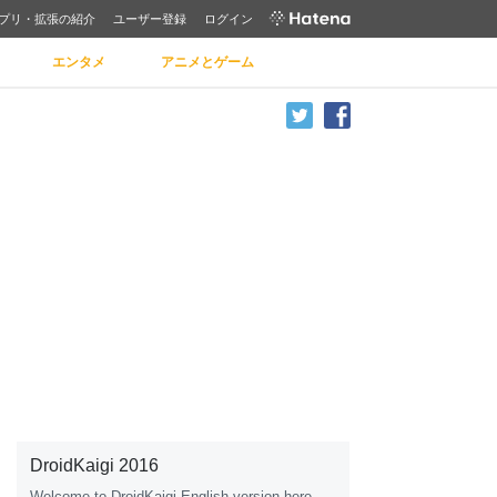
プリ・拡張の紹介
ユーザー登録
ログイン
エンタメ
アニメとゲーム
DroidKaigi 2016
Welcome to DroidK
ai
gi English version here.