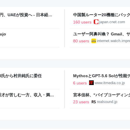
、UAEが投資へ - 日本経済
中国製ルーター20機種にバッ
160 users
japan.cnet.com
jo
ユーザー阿鼻叫喚？ Gmail
を打ち切りへ【やじうまWatc
80 users
internet.watch.impr
ostel氏から村井純氏に委任
MythosとGPT-5.6 So
ード実行図る 英政府機関
6 users
www.itmedia.co.jp
秀才が苦しむ一方、収入・満足
宮本佳林、“バイブコーディング
析
なってほしい」
23 users
realsound.jp