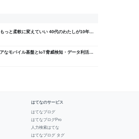
もっと柔軟に変えていい 40代のわたしが10年後
ん by イーアイデム
 〜 セキュアなモバイル基盤とIoT脅威検知・データ利活用
usiness Engineers' Blog
はてなのサービス
はてなブログ
はてなブログPro
人力検索はてな
はてなブログ タグ