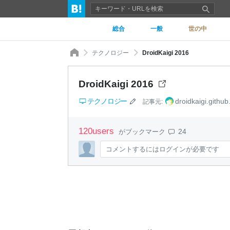
総合
一般
世の中
テクノロジー
DroidKaigi 2016
DroidKaigi 2016
テクノロジー
droidkaigi.github
記事元:
120
users
24
がブックマーク
コメントするにはログインが必要です