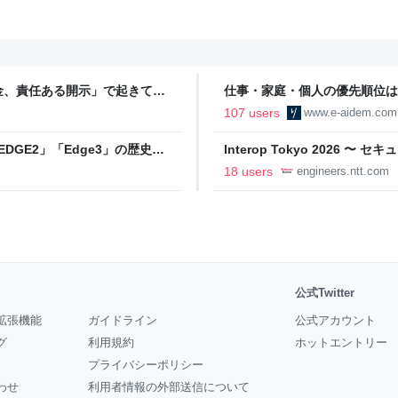
金、責任ある開示」で起きてい
仕事・家庭・個人の優先順位は
の自分に伝えたいこと - りっす
107 users
www.e-aidem.com
DGE2」「Edge3」の歴史に
Interop Tokyo 2026
AB
への取り組み 〜 - NTT docomo B
18 users
engineers.ntt.com
公式Twitter
拡張機能
ガイドライン
公式アカウント
グ
利用規約
ホットエントリー
プライバシーポリシー
わせ
利用者情報の外部送信について