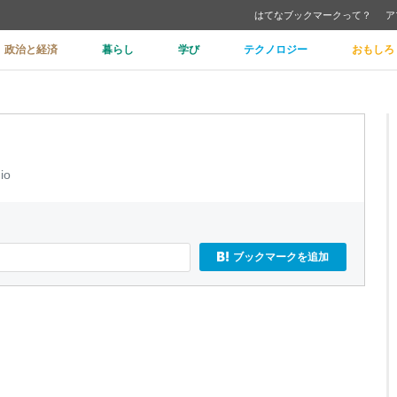
はてなブックマークって？
ア
政治と経済
暮らし
学び
テクノロジー
おもしろ
.io
ブックマークを追加