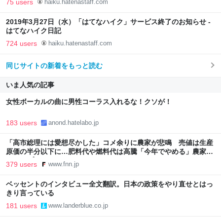
75 users
haiku.hatenastaff.com
2019年3月27日（水）「はてなハイク」サービス終了のお知らせ -
はてなハイク日記
724 users
haiku.hatenastaff.com
同じサイトの新着をもっと読む
いま人気の記事
女性ボーカルの曲に男性コーラス入れるな！クソが！
183 users
anond.hatelabo.jp
「高市総理には愛想尽かした」コメ余りに農家が悲鳴 売値は生産
原価の半分以下に…肥料代や燃料代は高騰「今年でやめる」農家も
｜FNNプライムオンライン
379 users
www.fnn.jp
ベッセントのインタビュー全文翻訳。日本の政策をやり直せとはっ
きり言っている
181 users
www.landerblue.co.jp