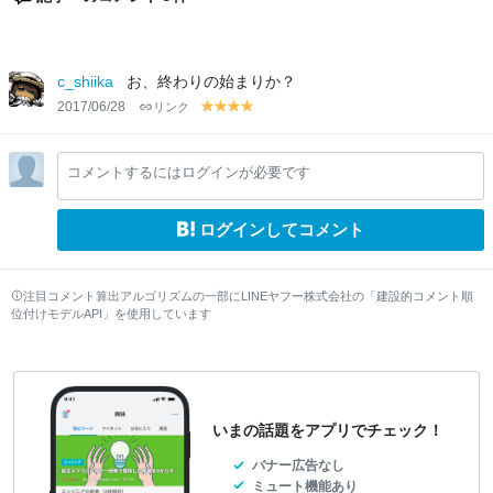
c_shiika
お、終わりの始まりか？
2017/06/28
リンク
y
y
y
y
el
el
el
el
lo
lo
lo
lo
コメントするにはログインが必要です
w
w
w
w
ログインしてコメント
注目コメント算出アルゴリズムの一部にLINEヤフー株式会社の「建設的コメント順
位付けモデルAPI」を使用しています
いまの話題をアプリでチェック！
バナー広告なし
ミュート機能あり