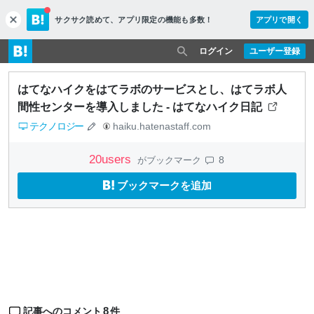
サクサク読めて、
アプリ限定の機能も多数！
アプリで開く
c
l
o
ログイン
ユーザー登録
s
e
はてなハイクをはてラボのサービスとし、はてラボ人
間性センターを導入しました - はてなハイク日記
テクノロジー
haiku.hatenastaff.com
20
users
8
がブックマーク
ブックマークを追加
8
記事へのコメント
件