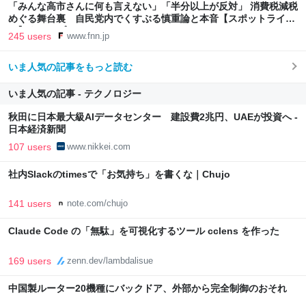
「みんな高市さんに何も言えない」「半分以上が反対」 消費税減税
めぐる舞台裏 自民党内でくすぶる慎重論と本音【スポットライ
ト】｜FNNプライムオンライン
245 users
www.fnn.jp
いま人気の記事をもっと読む
いま人気の記事 - テクノロジー
秋田に日本最大級AIデータセンター 建設費2兆円、UAEが投資へ -
日本経済新聞
107 users
www.nikkei.com
社内Slackのtimesで「お気持ち」を書くな｜Chujo
141 users
note.com/chujo
Claude Code の「無駄」を可視化するツール cclens を作った
169 users
zenn.dev/lambdalisue
中国製ルーター20機種にバックドア、外部から完全制御のおそれ