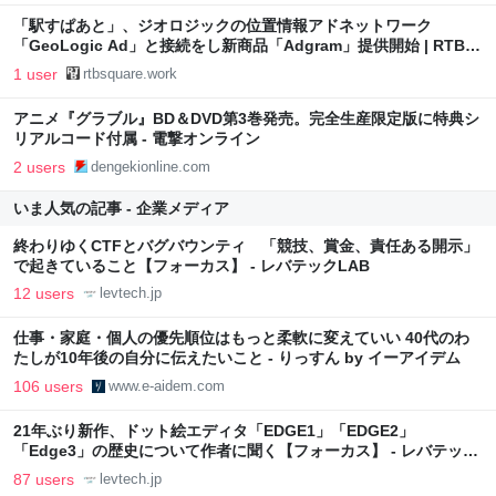
「駅すぱあと」、ジオロジックの位置情報アドネットワーク
「GeoLogic Ad」と接続をし新商品「Adgram」提供開始 | RTB
SQUARE
1 user
rtbsquare.work
アニメ『グラブル』BD＆DVD第3巻発売。完全生産限定版に特典シ
リアルコード付属 - 電撃オンライン
2 users
dengekionline.com
いま人気の記事 - 企業メディア
終わりゆくCTFとバグバウンティ 「競技、賞金、責任ある開示」
で起きていること【フォーカス】 - レバテックLAB
12 users
levtech.jp
仕事・家庭・個人の優先順位はもっと柔軟に変えていい 40代のわ
たしが10年後の自分に伝えたいこと - りっすん by イーアイデム
106 users
www.e-aidem.com
21年ぶり新作、ドット絵エディタ「EDGE1」「EDGE2」
「Edge3」の歴史について作者に聞く【フォーカス】 - レバテック
LAB
87 users
levtech.jp