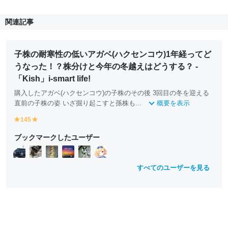
関連記事
子株の耐寒性の低いアガベ(ハクセンコウ)1年経ってど
うなった！？株分けと今年の冬越えはどうする？ -
「Kish」i-smart life!
購入したアガベ(ハクセンコウ)の子株のその後 3回目の冬を迎える
直前の子株の姿 いざ掘り起こすと孫株も...
概要を表示
145
y
y
e
e
ブックマークしたユーザー
ll
ll
o
o
w
w
すべてのユーザーを見る