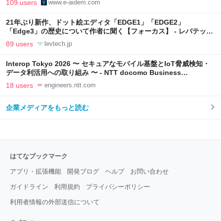
109 users
www.e-aidem.com
21年ぶり新作、ドット絵エディタ「EDGE1」「EDGE2」
「Edge3」の歴史について作者に聞く【フォーカス】 - レバテック
LAB
89 users
levtech.jp
Interop Tokyo 2026 〜 セキュアなモバイル基盤とIoT脅威検知・
データ利活用への取り組み 〜 - NTT docomo Business
Engineers' Blog
18 users
engineers.ntt.com
企業メディアをもっと読む
はてなブックマーク
アプリ・拡張機能
開発ブログ
ヘルプ
お問い合わせ
ガイドライン
利用規約
プライバシーポリシー
利用者情報の外部送信について