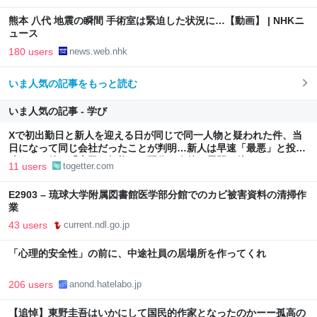
熊本 八代 地震の瞬間 手術室は緊迫した状況に…【動画】 | NHKニ
ュース
180 users
news.web.nhk
いま人気の記事をもっと読む
いま人気の記事 - 学び
Xで初出勤日と新人を迎える日が同じで同一人物と疑われた件、当
日になって同じ会社だったことが判明…新人は早速「最悪」と投
稿、その後に「上司は無能」と配信→今後の展開が待たれる
11 users
togetter.com
E2903 – 琉球大学附属図書館医学部分館でのカビ被害資料の清掃作
業
43 users
current.ndl.go.jp
「心理的安全性」の前に、中途社員の居場所を作ってくれ
206 users
anond.hatelabo.jp
【追悼】東野圭吾はいかにして国民的作家となったのかーー孤高の