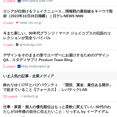
3 users
time-space.kddi.com
ロシアが仕掛けるフェイクニュース…情報戦の最前線をキーウで取
材（2023年10月28日掲載）｜日テレNEWS NNN
1 user
news.ntv.co.jp
今また新しい、90年代グランジ！マーク ジェイコブスの伝説のコ
レクションが完全リバイバル
1 user
ginzamag.com
デザインをそのままの形でユーザーにお届けするためのデザイン
QA - スタディサプリ Product Team Blog
2 users
blog.studysapuri.jp
いま人気の記事 - 企業メディア
終わりゆくCTFとバグバウンティ 「競技、賞金、責任ある開示」
で起きていること【フォーカス】 - レバテックLAB
25 users
levtech.jp
仕事・家庭・個人の優先順位はもっと柔軟に変えていい 40代のわ
たしが10年後の自分に伝えたいこと - りっすん by イーアイデム