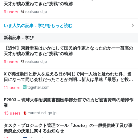
天才が積み重ねてきた“挑戦”の軌跡
6 users
realsound.jp
いま人気の記事 - 学びをもっと読む
新着記事 - 学び
【追悼】東野圭吾はいかにして国民的作家となったのかーー孤高の
天才が積み重ねてきた“挑戦”の軌跡
6 users
realsound.jp
Xで初出勤日と新人を迎える日が同じで同一人物と疑われた件、当
日になって同じ会社だったことが判明…新人は早速「最悪」と投
稿、その後に「上司は無能」と配信→今後の展開が待たれる
11 users
togetter.com
E2903 – 琉球大学附属図書館医学部分館でのカビ被害資料の清掃作
業
43 users
current.ndl.go.jp
タスク・プロジェクト管理ツール「Jooto」の一般提供終了及び事
業廃止の決定に関するお知らせ