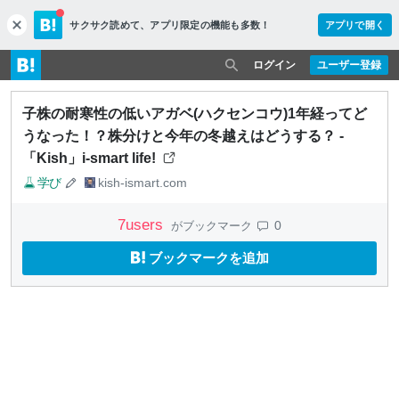
サクサク読めて、
アプリ限定の機能も多数！
アプリで開く
c
l
o
ログイン
ユーザー登録
s
e
子株の耐寒性の低いアガベ(ハクセンコウ)1年経ってど
うなった！？株分けと今年の冬越えはどうする？ -
「Kish」i-smart life!
学び
kish-ismart.com
7
users
0
がブックマーク
ブックマークを追加