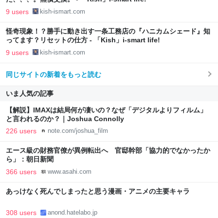
9 users
kish-ismart.com
怪奇現象！？勝手に動き出す一条工務店の『ハニカムシェード』知
ってます？リセットの仕方 - 「Kish」i-smart life!
9 users
kish-ismart.com
同じサイトの新着をもっと読む
いま人気の記事
【解説】IMAXは結局何が凄いの？なぜ「デジタルよりフィルム」
と言われるのか？｜Joshua Connolly
226 users
note.com/joshua_film
エース級の財務官僚が異例転出へ 官邸幹部「協力的でなかったか
ら」：朝日新聞
366 users
www.asahi.com
あっけなく死んでしまったと思う漫画・アニメの主要キャラ
308 users
anond.hatelabo.jp