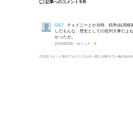
9
記事へのコメント
件
Gl17
チェイニーとか当時、戦争(結局根
しだもんな、歴史としての批判大事だよ
かったが。
2019/02/06
リンク
y
el
lo
注目コメント算出アルゴリズムの一部にLINEヤフー株式会社
w