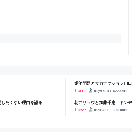
爆笑問題とサカナクション山口
こし
1 user
miyearnzzlabo.com
開したくない理由を語る
朝井リョウと加藤千恵 ドンデ
1 user
miyearnzzlabo.com