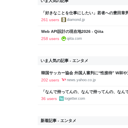
いま人気の記事
「好きなことを仕事にしたい」若者への豊田章
音も出なかった
261 users
diamond.jp
Web API設計の現在地2026 - Qiita
258 users
qiita.com
いま人気の記事 - エンタメ
韓国サッカー協会 外国人審判に“性接待” W杯や
間で10人余に対し JNN報告書入手（TBS NEWS DIG
202 users
news.yahoo.co.jp
Yahoo!ニュース
「なんで持ってんの、なんで持ってんの、なん
いかわ』入場者特典のボンボンドロップシール
36 users
togetter.com
出品される
新着記事 - エンタメ