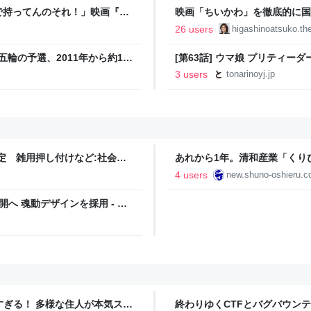
で持ってんのそれ！」映画『ち
映画「ちいかわ」を徹底的に国
が配布期間前にフリマサイトで
26 users
higashinoatsuko.thel
五輪の予選、2011年から約1年
[第63話] ウマ娘 プリティーダ
 Powered by JNN） -
咲/Cygames | となりのヤン
3 users
tonarinoyj.jp
定 雑用押し付けなど:社会
あれから1年。清和産業「くり
4 users
new.shuno-oshieru.
へ 魂動デザインを採用 - ラ
ツすぎる！ 多様な住人が本気スキ
終わりゆくCTFとバグバウン