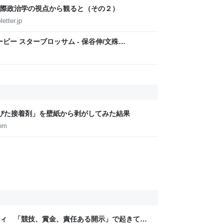
際政治学の視点から観ると（その２）
etter.jp
ービー スターブロッサム - 保谷伸/文殊
グジャンプ
ぴた接着剤」を壁紙から剥がしてみた結果
com
ティ 「競技、賞金、責任ある開示」で起きてい