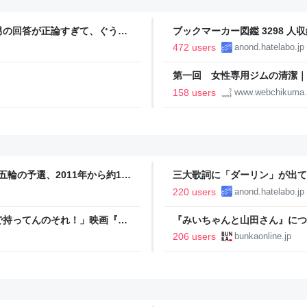
男の回答が正論すぎて、ぐうの
ブックマーカー図鑑 3298 人収
472 users
anond.hatelabo.jp
第一回 女性専用ジムの清潔｜
158 users
www.webchikuma
五輪の予選、2011年から約1年
三大歌詞に「ダーリン」が出て
 Powered by JNN） -
220 users
anond.hatelabo.jp
で持ってんのそれ！」映画『ち
『みいちゃんと山田さん』につ
が配布期間前にフリマサイトで
光連載404
206 users
bunkaonline.jp