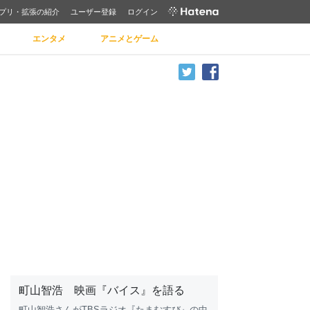
プリ・拡張の紹介
ユーザー登録
ログイン
エンタメ
アニメとゲーム
町山智浩 映画『バイス』を語る
町山智浩さんがTBSラジオ『たまむすび』の中