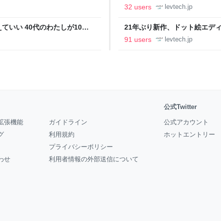
の価値向上”戦略 東京・中央
ること【フォーカス】 - レバテ
32 users
levtech.jp
いい 40代のわたしが10年
21年ぶり新作、ドット絵エディタ
イデム
ついて作者に聞く【フォーカス】
91 users
levtech.jp
公式Twitter
拡張機能
ガイドライン
公式アカウント
グ
利用規約
ホットエントリー
プライバシーポリシー
わせ
利用者情報の外部送信について