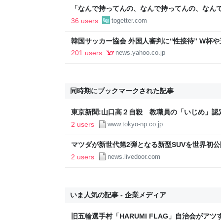
「なんで持ってんの、なんで持ってんの、なん
いかわ』入場者特典のボンボンドロップシール
36 users
togetter.com
出品される
韓国サッカー協会 外国人審判に“性接待” W杯や
間で10人余に対し JNN報告書入手（TBS NEWS DIG
201 users
news.yahoo.co.jp
Yahoo!ニュース
同時期にブックマークされた記事
東京新聞:山口高２自殺 教職員の「いじめ」認
(TOKYO Web)
2 users
www.tokyo-np.co.jp
マツダが新世代第2弾となる新型SUVを世界初公開
イブドアニュース
2 users
news.livedoor.com
いま人気の記事 - 企業メディア
旧五輪選手村「HARUMI FLAG」自治会がア