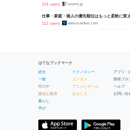
ルで挑む、盆踊り2万人集客や交通改善など“街
114 users
suumo.jp
区
仕事・家庭・個人の優先順位はもっと柔軟に変えて
後の自分に伝えたいこと - りっすん by イーア
112 users
www.e-aidem.com
はてなブックマーク
総合
テクノロジー
アプリ・
一般
エンタメ
開発ブロ
世の中
アニメとゲーム
ヘルプ
政治と経済
おもしろ
お問い合
暮らし
学び