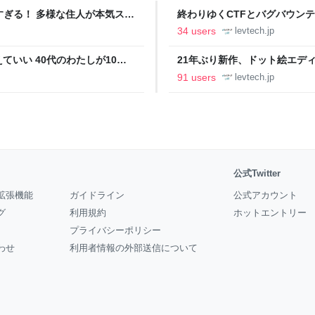
ツすぎる！ 多様な住人が本気スキ
終わりゆくCTFとバグバウン
の価値向上”戦略 東京・中央
ること【フォーカス】 - レバテ
34 users
levtech.jp
いい 40代のわたしが10年
21年ぶり新作、ドット絵エディタ
イデム
ついて作者に聞く【フォーカス】
91 users
levtech.jp
公式Twitter
拡張機能
ガイドライン
公式アカウント
グ
利用規約
ホットエントリー
プライバシーポリシー
わせ
利用者情報の外部送信について