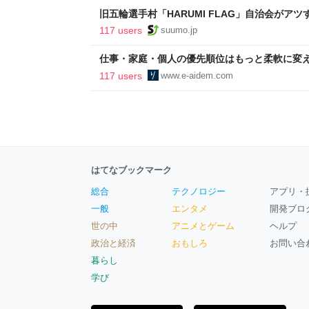
旧五輪選手村「HARUMI FLAG」自治会がア
ルで挑む、盆踊り2万人集客や交通改善など“街
117 users
suumo.jp
区
仕事・家庭・個人の優先順位はもっと柔軟に変えて
後の自分に伝えたいこと - りっすん by イーア
117 users
www.e-aidem.com
はてなブックマーク
総合
テクノロジー
アプリ・
一般
エンタメ
開発ブロ
世の中
アニメとゲーム
ヘルプ
政治と経済
おもしろ
お問い合
暮らし
学び