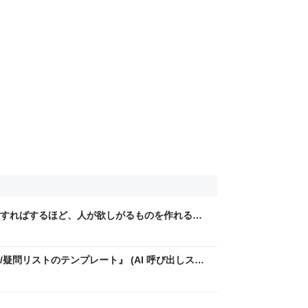
すればするほど、人が欲しがるものを作れるチ
 Ryan Hoover) - FoundX Review - 起業家と
ウ情報
疑問リストのテンプレート』 (AI 呼び出しスク
view - 起業家とスタートアップのためのノウハウ情