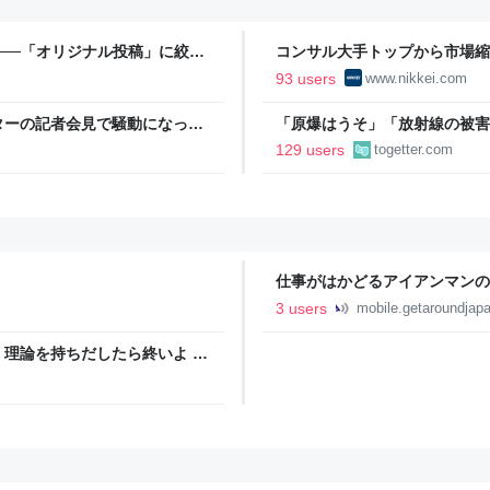
──「オリジナル投稿」に絞っ
コンサル大手トップから市場縮小
済新聞
93 users
www.nikkei.com
ターの記者会見で騒動になった
「原爆はうそ」「放射線の被害
護の声「行政側として八面六臂
フェイク動画がSNSなどで広が
129 users
togetter.com
離れた動画も増加、被爆者から
仕事がはかどるアイアンマンの人
Rental WIFIレンタル
3 users
mobile.getaroundjapa
理論を持ちだしたら終いよ -