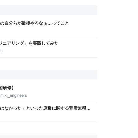
の自分らが最後やろなぁ…ってこと
プエンジニアリング」を実践してみた
on
卒技術研修】
mixi_engineers
はなかった」といった原爆に関する荒唐無稽な
る事態に… 生成AIによる被爆の実相からはかけ
は憤りの声も