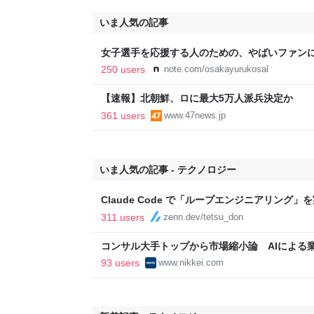
いま人気の記事
女子選手を応援する人のための、やばいファン
OSAKA YURU KOSAL:TETSUYA KITAMOTO
250 users
note.com/osakayurukosal
【速報】北朝鮮、ロに最大5万人派兵決定か
361 users
www.47news.jp
いま人気の記事 - テクノロジー
Claude Code で「ループエンジニアリング
311 users
zenn.dev/tetsu_don
コンサル大手トップから市場縮小論 AIによる業
済新聞
93 users
www.nikkei.com