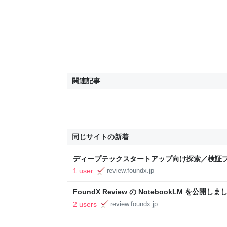
関連記事
同じサイトの新着
ディープテックスタートアップ向け探索／検証プ
FoundX Review - 起業家とスタートアップ
1 user
review.foundx.jp
FoundX Review の NotebookLM を公開しました
とスタートアップのためのノウハウ情報
2 users
review.foundx.jp