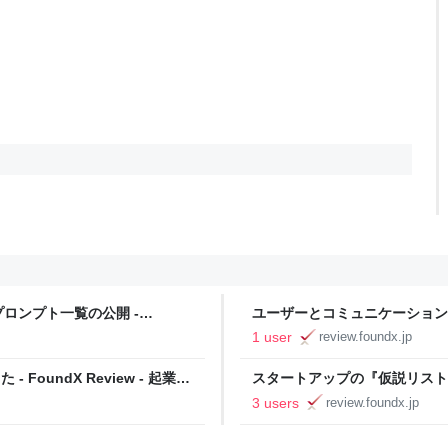
ロンプト一覧の公開 -
ユーザーとコミュニケーション
のためのノウハウ情報
ャンスは高まる (Product Hunt -
1 user
review.foundx.jp
スタートアップのためのノウハ
 - FoundX Review - 起業家
スタートアップの『仮説リスト/
リプト付き) - FoundX Re
3 users
review.foundx.jp
報