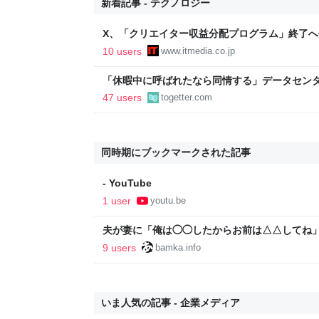
新着記事 - テクノロジー
X、「クリエイター収益分配プログラム」終了へ
た新報酬制度に移行
10 users
www.itmedia.co.jp
「休暇中に呼ばれたなら同情する」データセン
秋田県職員だが、前職で世話になった人から擁
47 users
togetter.com
の活躍をしたと思う」
同時期にブックマークされた記事
- YouTube
1 user
youtu.be
夫が妻に「俺は◯◯したからお前は△△してね」
あなたのスイッチを押すブログ
9 users
bamka.info
いま人気の記事 - 企業メディア