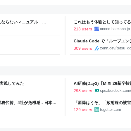
にならないマニュアル｜
これはもう体験として知ってる
213 users
anond.hatelabo.jp
Claude Code で「ルー
309 users
zenn.dev/tetsu_d
」を実践してみた
AI研修(Day2)【MIXI 26新
298 users
speakerdeck.com/
務代替、4社が危機感 - 日本経
「原爆はうそ」「放射線の被害
フェイク動画がSNSなどで広が
129 users
togetter.com
離れた動画も増加、被爆者から