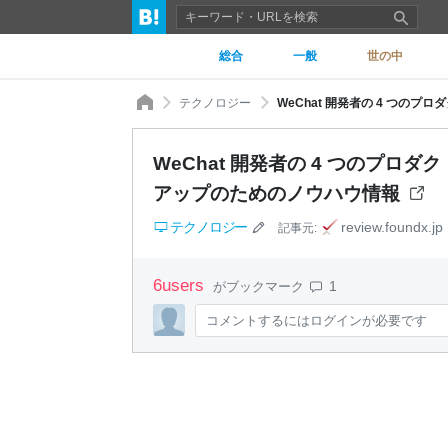
総合
一般
世の中
テクノロジー
WeChat 開発者の 4 つのプロダクト
アップのためのノウハウ情報
テクノロジー
review.foundx.jp
記事元:
6
users
1
がブックマーク
コメントするにはログインが必要です