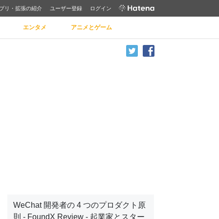
プリ・拡張の紹介
ユーザー登録
ログイン
エンタメ
アニメとゲーム
WeChat 開発者の 4 つのプロダクト原
則 - FoundX Review - 起業家とスター