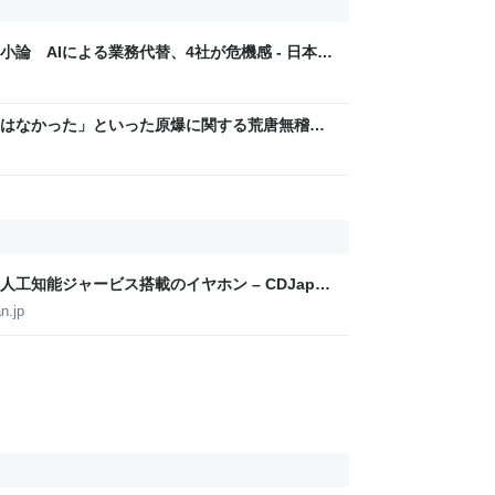
論 AIによる業務代替、4社が危機感 - 日本経
はなかった」といった原爆に関する荒唐無稽な
る事態に… 生成AIによる被爆の実相からはかけ
は憤りの声も
工知能ジャービス搭載のイヤホン – CDJapan
n.jp