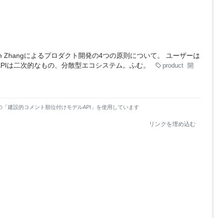
len Zhangによるプロダクト開発の4つの原則について。 ユーザーは
KPIは二次的なもの、分散型エコシステム。ふむ。
product
開
の「建設的コメント順位付けモデルAPI」を使用しています
リンクを埋め込む