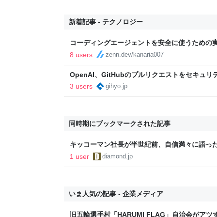
新着記事 - テクノロジー
コーディングエージェントを安全に使うための実務
8 users
zenn.dev/kanaria007
OpenAI、GitHubのプルリクエストをセキュ
「Codex Security Review」を研究プレビューで提
3 users
gihyo.jp
同時期にブックマークされた記事
キッコーマン社長が半世紀前、自信満々に語っ
1 user
diamond.jp
いま人気の記事 - 企業メディア
旧五輪選手村「HARUMI FLAG」自治会がア