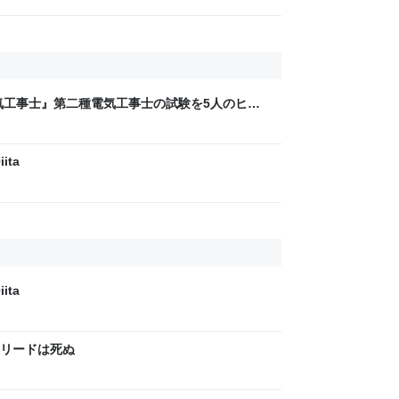
気工事士』第二種電気工事士の試験を5人のヒロ
問1000問”や“本番形式CBT模擬試験”で本格的
ム・エンタメ最新情報のファミ通.com
ita
ita
クリードは死ぬ