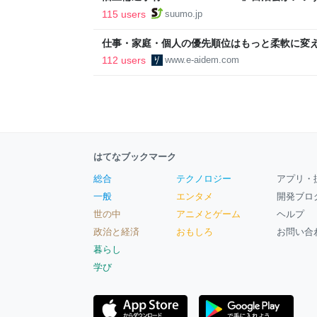
ルで挑む、盆踊り2万人集客や交通改善など“街
115 users
suumo.jp
区
仕事・家庭・個人の優先順位はもっと柔軟に変えて
後の自分に伝えたいこと - りっすん by イーア
112 users
www.e-aidem.com
はてなブックマーク
総合
テクノロジー
アプリ・
一般
エンタメ
開発ブロ
世の中
アニメとゲーム
ヘルプ
政治と経済
おもしろ
お問い合
暮らし
学び