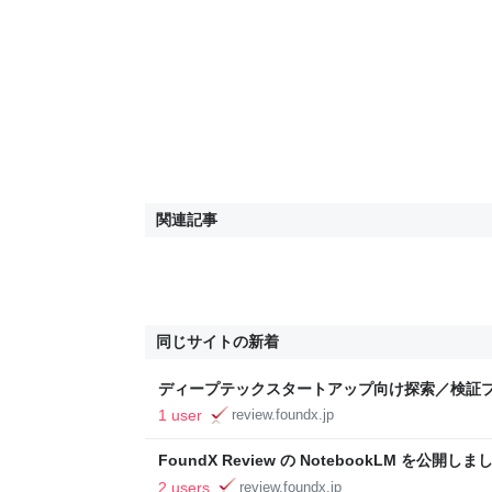
関連記事
同じサイトの新着
ディープテックスタートアップ向け探索／検証プ
FoundX Review - 起業家とスタートアップ
1 user
review.foundx.jp
FoundX Review の NotebookLM を公開しました
とスタートアップのためのノウハウ情報
2 users
review.foundx.jp