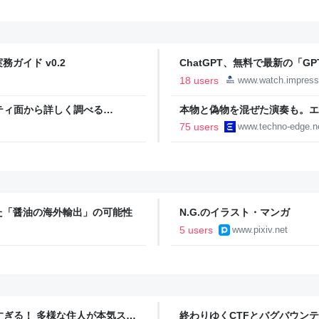
ガイド v0.2
ChatGPT、無料で最新の「GPT-
18 users
www.watch.impress
リティ面から詳しく調べる
本物と偽物を混ぜた演奏も。エ
供 | gihyo.jp
ティ機関」をClaude Codeで
75 users
www.techno-edge.n
TechnoEdge
た「醤油の海外輸出」の可能性
N.G.のイラスト・マンガ
5 users
www.pixiv.net
ツすぎる！ 多様な住人が本気スキ
終わりゆくCTFとバグバウン