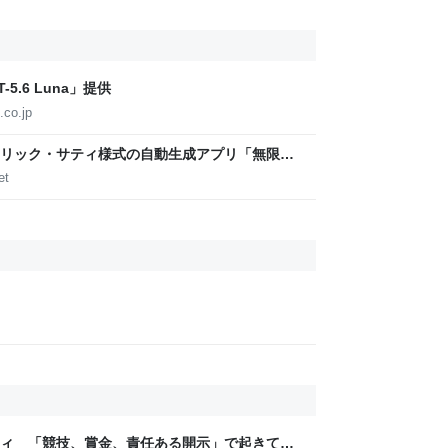
5.6 Luna」提供
.co.jp
リック・サティ様式の自動生成アプリ「無限サ
作って公開した（CloseBox） | テクノエッジ
et
ティ 「競技、賞金、責任ある開示」で起きてい