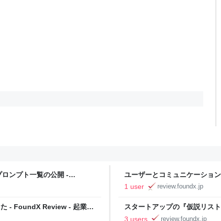
ロンプト一覧の公開 -
ユーザーとコミュニケーション
のためのノウハウ情報
ャンスは高まる (Product Hunt -
1 user
review.foundx.jp
スタートアップのためのノウハ
 - FoundX Review - 起業家
スタートアップの『仮説リスト/
リプト付き) - FoundX Re
3 users
review.foundx.jp