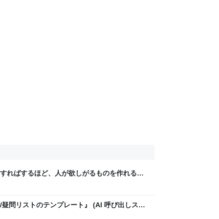
すればするほど、人が欲しがるものを作れるチ
 Ryan Hoover) - FoundX Review - 起業家と
ウ情報
疑問リストのテンプレート』 (AI 呼び出しスク
view - 起業家とスタートアップのためのノウハウ情