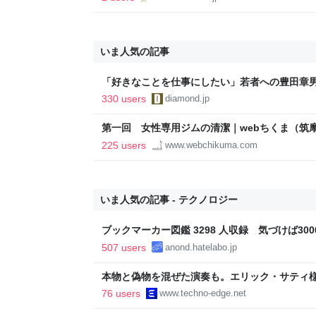
いま人気の記事
「好きなことを仕事にしたい」若者への豊田章
音も出なかった
330 users
diamond.jp
第一回 女性専用ジムの清潔｜webちくま（筑
225 users
www.webchikuma.com
いま人気の記事 - テクノロジー
ブックマーカー図鑑 3298 人収録 気づけば3000
507 users
anond.hatelabo.jp
本物と偽物を混ぜた演奏も。エリック・サティ
ティ機関」をClaude Codeで作って公開した（Cl
76 users
www.techno-edge.net
TechnoEdge