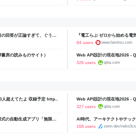
報
男の回答が正論すぎて、ぐうの
『電工らぶ ゼロから始める電
インと勉強。青春しながら“過去
84 users
www.famitsu.com
に学べるノベルゲーム | ゲー
摩書房の読みものサイト）
Web API設計の現在地2026 - Qi
326 users
qiita.com
人超えてたよ 収録予定 http..
Web API設計の現在地2026 - Qi
327 users
qiita.com
様式の自動生成アプリ「無限サ
AI時代、アーキテクトやテッ
oseBox） | テクノエッジ
168 users
zenn.dev/neko3cs