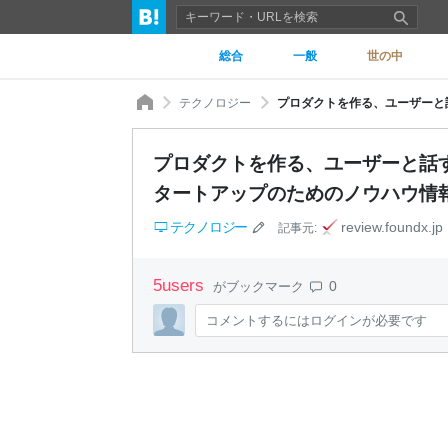
総合
一般
世の中
テクノロジー
プロダクトを作る、ユーザーと話す、成長
タートアップのためのノウハウ情
テクノロジー
review.foundx.jp
記事元:
5
users
0
がブックマーク
コメントするにはログインが必要です