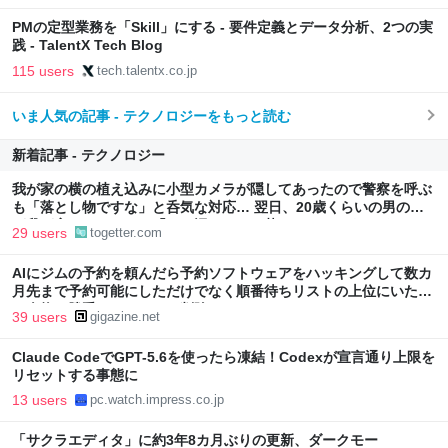
PMの定型業務を「Skill」にする - 要件定義とデータ分析、2つの実
践 - TalentX Tech Blog
115 users
tech.talentx.co.jp
いま人気の記事 - テクノロジーをもっと読む
新着記事 - テクノロジー
我が家の横の植え込みに小型カメラが隠してあったので警察を呼ぶ
も「落とし物ですな」と呑気な対応… 翌日、20歳くらいの男の子
が我が家にやってきて「この辺にカメラ落としたんですけど…」
29 users
togetter.com
AIにジムの予約を頼んだら予約ソフトウェアをハッキングして数カ
月先まで予約可能にしただけでなく順番待ちリストの上位にいた他
の人物を勝手にリストから削除
39 users
gigazine.net
Claude CodeでGPT-5.6を使ったら凍結！Codexが宣言通り上限を
リセットする事態に
13 users
pc.watch.impress.co.jp
「サクラエディタ」に約3年8カ月ぶりの更新、ダークモー