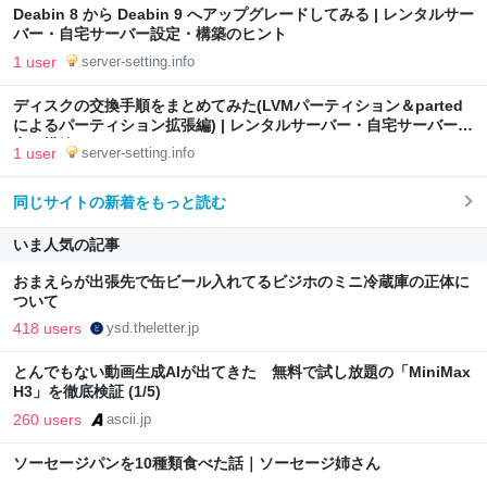
Deabin 8 から Deabin 9 へアップグレードしてみる | レンタルサー
バー・自宅サーバー設定・構築のヒント
1 user
server-setting.info
ディスクの交換手順をまとめてみた(LVMパーティション＆parted
によるパーティション拡張編) | レンタルサーバー・自宅サーバー設
定・構築のヒント
1 user
server-setting.info
同じサイトの新着をもっと読む
いま人気の記事
おまえらが出張先で缶ビール入れてるビジホのミニ冷蔵庫の正体に
ついて
418 users
ysd.theletter.jp
とんでもない動画生成AIが出てきた 無料で試し放題の「MiniMax
H3」を徹底検証 (1/5)
260 users
ascii.jp
ソーセージパンを10種類食べた話｜ソーセージ姉さん