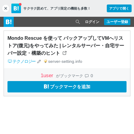
サクサク読めて、
アプリ限定の機能も多数！
アプリで開く
c
l
o
ログイン
ユーザー登録
s
e
Mondo Rescue を使って バックアップしてVMへリス
トア(復元)をやってみた | レンタルサーバー・自宅サー
バー設定・構築のヒント
テクノロジー
server-setting.info
1
user
0
がブックマーク
ブックマークを追加