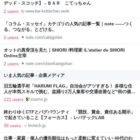
デッド・スコッチ】 - ＢＡＲ こてっちゃん
2 users
www.bar-kottechan.work
「コラム・エッセイ」カテゴリの人気の記事一覧｜note ――つく
る、つながる、とどける。
2 users
note.com/categories
オットの真骨頂を見た｜SHIORI /料理家 /L'atelier de SHIORI
Online主宰
2 users
note.com/shiorikaregohan
いま人気の記事 - 企業メディア
旧五輪選手村「HARUMI FLAG」自治会がアツすぎる！ 多様な住
人が本気スキルで挑む、盆踊り2万人集客や交通改善など“街の価値
向上”戦略 東京・中央区
121 users
suumo.jp
終わりゆくCTFとバグバウンティ 「競技、賞金、責任ある開示」
で起きていること【フォーカス】 - レバテックLAB
35 users
levtech.jp
仕事・家庭・個人の優先順位はもっと柔軟に変えていい 40代のわ