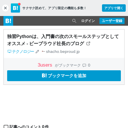
サクサク読めて、
アプリ限定の機能も多数！
アプリで開く
c
l
o
ログイン
ユーザー登録
s
e
独習Pythonは、入門書の次のスモールステップとして
オススメ - ビープラウド社長のブログ
テクノロジー
shacho.beproud.jp
3
users
0
がブックマーク
ブックマークを追加
0
記事へのコメント
件