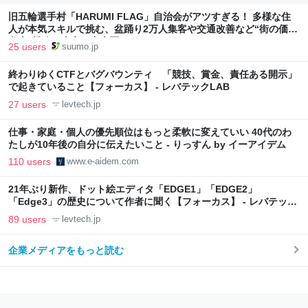
旧五輪選手村「HARUMI FLAG」自治会がアツすぎる！ 多様な住
人が本気スキルで挑む、盆踊り2万人集客や交通改善など“街の価値
向上”戦略 東京・中央区
25 users
suumo.jp
終わりゆくCTFとバグバウンティ 「競技、賞金、責任ある開示」
で起きていること【フォーカス】 - レバテックLAB
27 users
levtech.jp
仕事・家庭・個人の優先順位はもっと柔軟に変えていい 40代のわ
たしが10年後の自分に伝えたいこと - りっすん by イーアイデム
110 users
www.e-aidem.com
21年ぶり新作、ドット絵エディタ「EDGE1」「EDGE2」
「Edge3」の歴史について作者に聞く【フォーカス】 - レバテック
LAB
89 users
levtech.jp
企業メディアをもっと読む