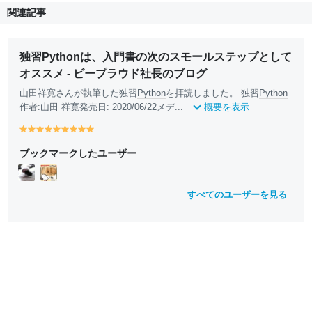
関連記事
独習Pythonは、入門書の次のスモールステップとして
オススメ - ビープラウド社長のブログ
山田祥寛さんが執筆した独習
Python
を拝読しました。 独習
Python
作者:山田 祥寛発売日: 2020/06/22メデ...
概要を表示
y
y
y
y
y
y
y
y
y
e
e
e
e
e
e
e
e
e
ブックマークしたユーザー
ll
ll
ll
ll
ll
ll
ll
ll
ll
o
o
o
o
o
o
o
o
o
w
w
w
w
w
w
w
w
w
すべてのユーザーを見る