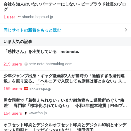
会社を知人のいないパーティーにしない - ビープラウド社長のブロ
グ
1 user
shacho.beproud.jp
同じサイトの新着をもっと読む
いま人気の記事
「感性さん」を冷笑している - netenete.
219 users
nete-nete.hatenablog.com
少年ジャンプ出身・ギャグ漫画家2人が当時の「過酷すぎる週刊連
載」を振り返る。「ヘルニアで入院しても原稿は落とさない」スト
イックな舞台裏 | 日刊SPA!
159 users
nikkan-spa.jp
男女同室で「着替えられない」いまだ雑魚寝も…避難所めぐり“格
差” 専門家「標準化されていない」 令和8年熊本地震｜FNNプラ
イムオンライン
154 users
www.fnn.jp
オフセット印刷とデジタルオフセット印刷とデジタル印刷とオンデ
マンド印刷と。｜デザインのひきだし 津田淳子