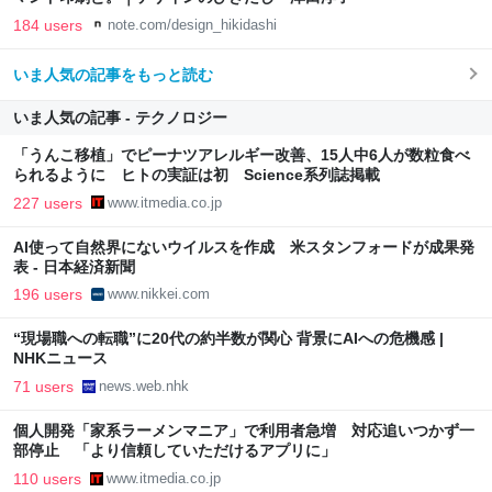
184 users
note.com/design_hikidashi
いま人気の記事をもっと読む
いま人気の記事 - テクノロジー
「うんこ移植」でピーナツアレルギー改善、15人中6人が数粒食べ
られるように ヒトの実証は初 Science系列誌掲載
227 users
www.itmedia.co.jp
AI使って自然界にないウイルスを作成 米スタンフォードが成果発
表 - 日本経済新聞
196 users
www.nikkei.com
“現場職への転職”に20代の約半数が関心 背景にAIへの危機感 |
NHKニュース
71 users
news.web.nhk
個人開発「家系ラーメンマニア」で利用者急増 対応追いつかず一
部停止 「より信頼していただけるアプリに」
110 users
www.itmedia.co.jp