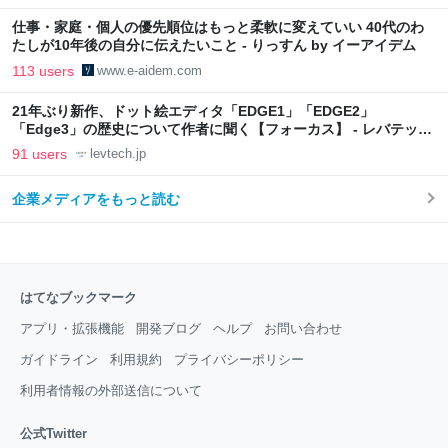
仕事・家庭・個人の優先順位はもっと柔軟に変えていい 40代のわ
たしが10年後の自分に伝えたいこと - りっすん by イーアイデム
113 users
www.e-aidem.com
21年ぶり新作、ドット絵エディタ「EDGE1」「EDGE2」
「Edge3」の歴史について作者に聞く【フォーカス】 - レバテック
LAB
91 users
levtech.jp
企業メディアをもっと読む
はてなブックマーク
アプリ・拡張機能
開発ブログ
ヘルプ
お問い合わせ
ガイドライン
利用規約
プライバシーポリシー
利用者情報の外部送信について
公式Twitter