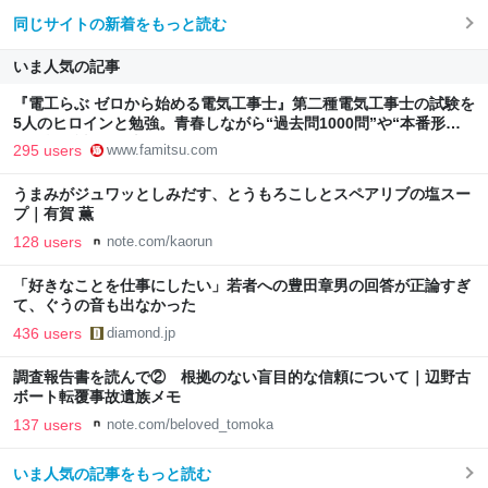
同じサイトの新着をもっと読む
いま人気の記事
『電工らぶ ゼロから始める電気工事士』第二種電気工事士の試験を
5人のヒロインと勉強。青春しながら“過去問1000問”や“本番形式
CBT模擬試験”で本格的に学べるノベルゲーム | ゲーム・エンタメ
295 users
www.famitsu.com
最新情報のファミ通.com
うまみがジュワッとしみだす、とうもろこしとスペアリブの塩スー
プ｜有賀 薫
128 users
note.com/kaorun
「好きなことを仕事にしたい」若者への豊田章男の回答が正論すぎ
て、ぐうの音も出なかった
436 users
diamond.jp
調査報告書を読んで② 根拠のない盲目的な信頼について｜辺野古
ボート転覆事故遺族メモ
137 users
note.com/beloved_tomoka
いま人気の記事をもっと読む