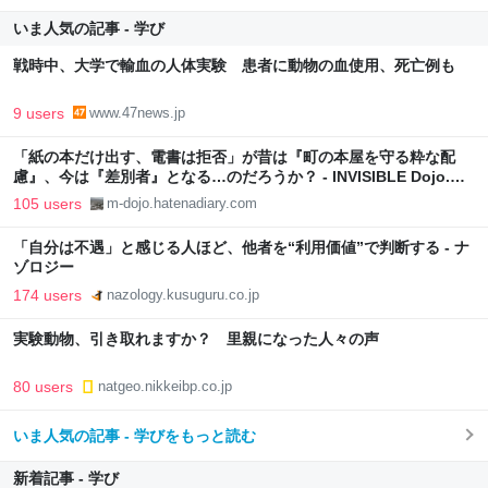
いま人気の記事 - 学び
戦時中、大学で輸血の人体実験 患者に動物の血使用、死亡例も
9 users
www.47news.jp
「紙の本だけ出す、電書は拒否」が昔は『町の本屋を守る粋な配
慮』、今は『差別者』となる…のだろうか？ - INVISIBLE Dojo.
ーQUIET & COLORFUL PLACE-
105 users
m-dojo.hatenadiary.com
「自分は不遇」と感じる人ほど、他者を“利用価値”で判断する - ナ
ゾロジー
174 users
nazology.kusuguru.co.jp
実験動物、引き取れますか？ 里親になった人々の声
80 users
natgeo.nikkeibp.co.jp
いま人気の記事 - 学びをもっと読む
新着記事 - 学び