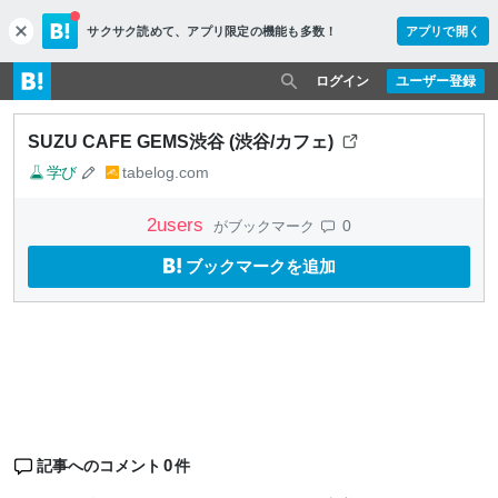
サクサク読めて、
アプリ限定の機能も多数！
アプリで開く
c
l
o
ログイン
ユーザー登録
s
e
SUZU CAFE GEMS渋谷 (渋谷/カフェ)
学び
tabelog.com
2
users
0
がブックマーク
ブックマークを追加
0
記事へのコメント
件