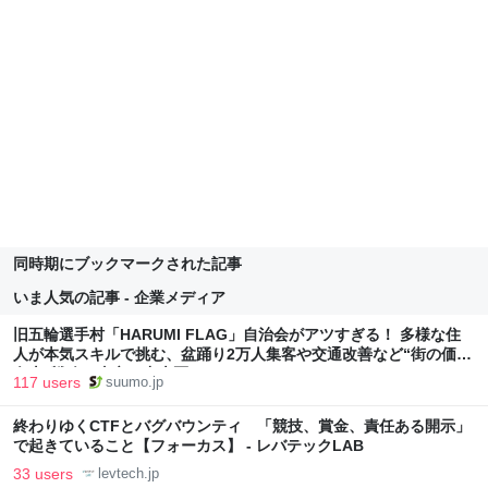
同時期にブックマークされた記事
いま人気の記事 - 企業メディア
旧五輪選手村「HARUMI FLAG」自治会がアツすぎる！ 多様な住
人が本気スキルで挑む、盆踊り2万人集客や交通改善など“街の価値
向上”戦略 東京・中央区
117 users
suumo.jp
終わりゆくCTFとバグバウンティ 「競技、賞金、責任ある開示」
で起きていること【フォーカス】 - レバテックLAB
33 users
levtech.jp