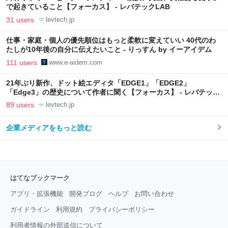
で起きていること【フォーカス】 - レバテックLAB
31 users
levtech.jp
仕事・家庭・個人の優先順位はもっと柔軟に変えていい 40代のわ
たしが10年後の自分に伝えたいこと - りっすん by イーアイデム
111 users
www.e-aidem.com
21年ぶり新作、ドット絵エディタ「EDGE1」「EDGE2」
「Edge3」の歴史について作者に聞く【フォーカス】 - レバテック
LAB
89 users
levtech.jp
企業メディアをもっと読む
はてなブックマーク
アプリ・拡張機能
開発ブログ
ヘルプ
お問い合わせ
ガイドライン
利用規約
プライバシーポリシー
利用者情報の外部送信について