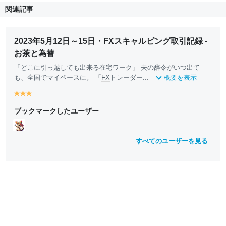
関連記事
2023年5月12日～15日・FXスキャルピング取引記録 -
お茶と為替
「どこに引っ越しても出来る在宅ワーク」 夫の辞令がいつ出て
も、全国でマイペースに。 「
FX
トレーダー...
概要を表示
y
y
y
e
e
e
ブックマークしたユーザー
ll
ll
ll
o
o
o
w
w
w
すべてのユーザーを見る