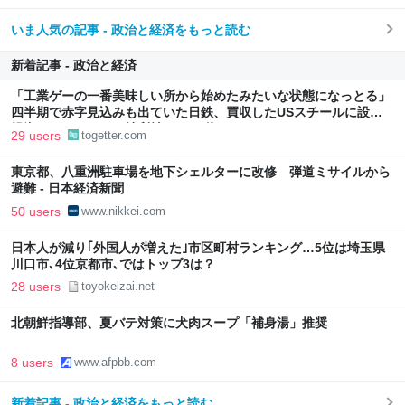
いま人気の記事 - 政治と経済をもっと読む
新着記事 - 政治と経済
「工業ゲーの一番美味しい所から始めたみたいな状態になっとる」
四半期で赤字見込みも出ていた日鉄、買収したUSスチールに設備
投資したら、なんか純利益が2900億になった
29 users
togetter.com
東京都、八重洲駐車場を地下シェルターに改修 弾道ミサイルから
避難 - 日本経済新聞
50 users
www.nikkei.com
日本人が減り｢外国人が増えた｣市区町村ランキング…5位は埼玉県
川口市､4位京都市､ではトップ3は？
28 users
toyokeizai.net
北朝鮮指導部、夏バテ対策に犬肉スープ「補身湯」推奨
8 users
www.afpbb.com
新着記事 - 政治と経済をもっと読む