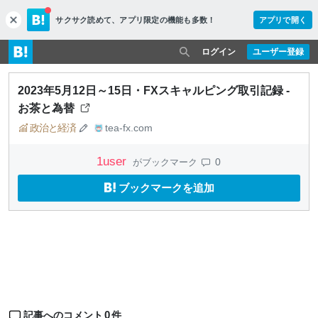
サクサク読めて、
アプリ限定の機能も多数！
アプリで開く
c
l
o
ログイン
ユーザー登録
s
e
2023年5月12日～15日・FXスキャルピング取引記録 -
お茶と為替
政治と経済
tea-fx.com
1
user
0
がブックマーク
ブックマークを追加
0
記事へのコメント
件