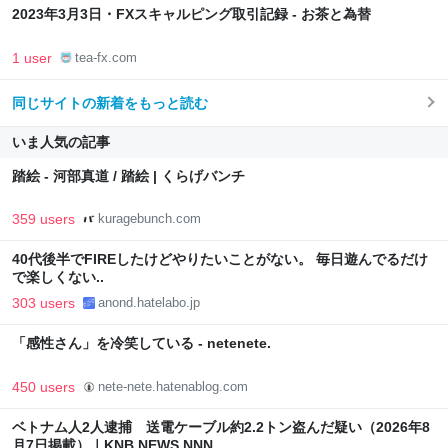
2023年3月3日・FXスキャルピング取引記録 - お茶と為替
1 user
tea-fx.com
同じサイトの新着をもっと読む
いま人気の記事
踏絵 - 河部真道 / 踏絵 | くらげバンチ
359 users
kuragebunch.com
40代後半でFIREしたけどやりたいことがない。 毎日遊んでるだけ
で楽しくない..
303 users
anond.hatelabo.jp
「感性さん」を冷笑している - netenete.
450 users
nete-nete.hatenablog.com
ベトナム人2人逮捕 送電ケーブル約2.2トン盗んだ疑い（2026年8
月7日掲載）｜KNB NEWS NNN