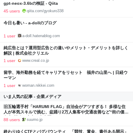
gpt-neox-3.6bの検証 - Qiita
45 users
qiita.com/gyokuro338
今日も暑い - a-dollのブログ
1 user
a-doll.hatenablog.com
純広告とは？運用型広告との違いやメリット・デメリットを詳しく
解説 | 株式会社クリエル
1 user
www.creal.co.jp
留学、海外勤務を経てキャリアをリセット 福井の山里へ | 日経ウ
ーマン
1 user
woman.nikkei.com
いま人気の記事 - 企業メディア
旧五輪選手村「HARUMI FLAG」自治会がアツすぎる！ 多様な住
人が本気スキルで挑む、盆踊り2万人集客や交通改善など“街の価値
向上”戦略 東京・中央区
88 users
suumo.jp
終わりゆくCTFとバグバウンティ 「競技、賞金、責任ある開示」