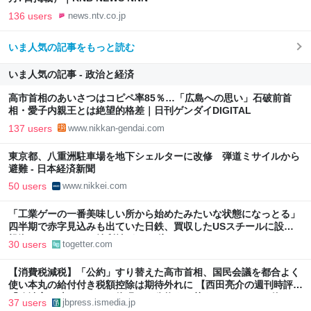
136 users
news.ntv.co.jp
いま人気の記事をもっと読む
いま人気の記事 - 政治と経済
高市首相のあいさつはコピペ率85％…「広島への思い」石破前首
相・愛子内親王とは絶望的格差｜日刊ゲンダイDIGITAL
137 users
www.nikkan-gendai.com
東京都、八重洲駐車場を地下シェルターに改修 弾道ミサイルから
避難 - 日本経済新聞
50 users
www.nikkei.com
「工業ゲーの一番美味しい所から始めたみたいな状態になっとる」
四半期で赤字見込みも出ていた日鉄、買収したUSスチールに設備
投資したら、なんか純利益が2900億になった
30 users
togetter.com
【消費税減税】「公約」すり替えた高市首相、国民会議を都合よく
使い本丸の給付付き税額控除は期待外れに 【西田亮介の週刊時評】
「政治家は嘘をつく」を体現した公約すり替え、アリバイに使われ
37 users
jbpress.ismedia.jp
た国民会議 | JBpress (ジェイビープレス)