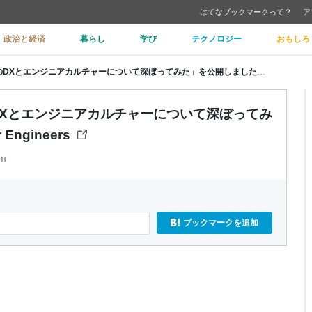
はてなブックマークって？
ア
政治と経済
暮らし
学び
テクノロジー
おもしろ
Meet UB Tech #22「ログラスのDXとエンジニアカルチャーについて深ぼってみた」を公開しました - Uzabase for Engineers
グラスのDXとエンジニアカルチャーについて深ぼってみ
Engineers
om
ブックマークを追加