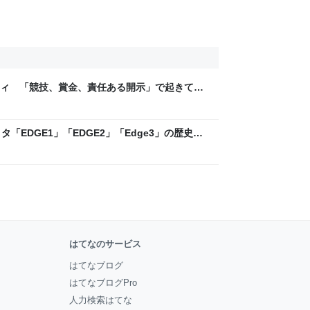
ティ 「競技、賞金、責任ある開示」で起きてい
ックLAB
「EDGE1」「EDGE2」「Edge3」の歴史に
 - レバテックLAB
はてなのサービス
はてなブログ
はてなブログPro
人力検索はてな