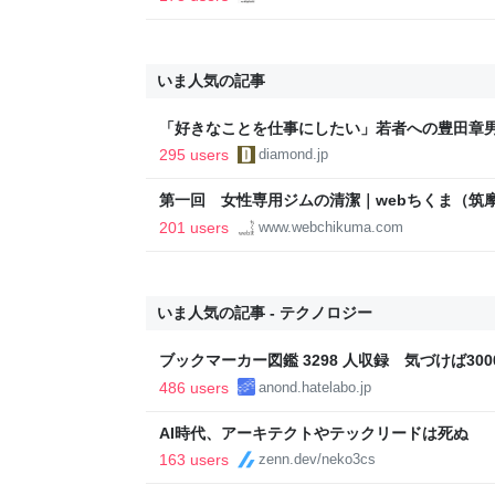
いま人気の記事
「好きなことを仕事にしたい」若者への豊田章
音も出なかった
295 users
diamond.jp
第一回 女性専用ジムの清潔｜webちくま（筑
201 users
www.webchikuma.com
いま人気の記事 - テクノロジー
ブックマーカー図鑑 3298 人収録 気づけば3000
486 users
anond.hatelabo.jp
AI時代、アーキテクトやテックリードは死ぬ
163 users
zenn.dev/neko3cs