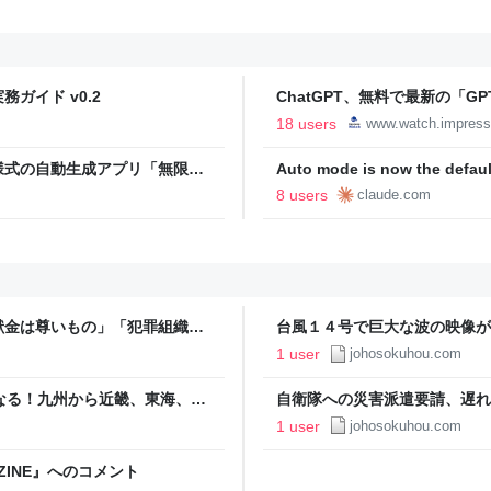
ガイド v0.2
ChatGPT、無料で最新の「GPT-
18 users
www.watch.impress
様式の自動生成アプリ「無限サ
Auto mode is now the defaul
oseBox） | テクノエッジ
plans | Claude by Anthropic
8 users
claude.com
献金は尊いもの」「犯罪組織が
台風１４号で巨大な波の映像が
翼弁護士が」 | 情報速報ド
報ドットコム
1 user
johosokuhou.com
なる！九州から近畿、東海、関
自衛隊への災害派遣要請、遅れ
ットコム
に！田辺市長「協議に時間が掛か
1 user
johosokuhou.com
AZINE』へのコメント