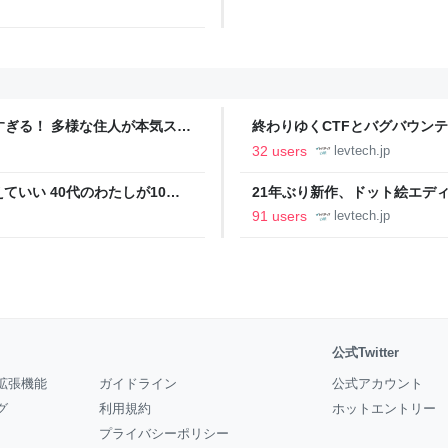
ツすぎる！ 多様な住人が本気スキ
終わりゆくCTFとバグバウン
の価値向上”戦略 東京・中央
ること【フォーカス】 - レバテ
32 users
levtech.jp
いい 40代のわたしが10年
21年ぶり新作、ドット絵エディタ
イデム
ついて作者に聞く【フォーカス】
91 users
levtech.jp
公式Twitter
拡張機能
ガイドライン
公式アカウント
グ
利用規約
ホットエントリー
プライバシーポリシー