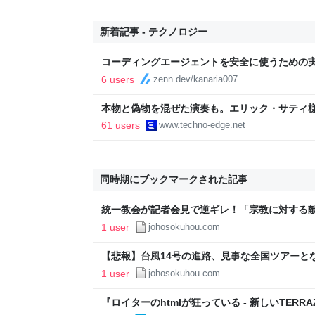
新着記事 - テクノロジー
コーディングエージェントを安全に使うための実務
6 users
zenn.dev/kanaria007
本物と偽物を混ぜた演奏も。エリック・サティ
ティ機関」をClaude Codeで作って公開した（Cl
61 users
www.techno-edge.net
TechnoEdge
同時期にブックマークされた記事
統一教会が記者会見で逆ギレ！「宗教に対する
騙し取っているような印象は正直腹立たしい」「左
1 user
johosokuhou.com
ットコム
【悲報】台風14号の進路、見事な全国ツアーと
東、東北、北海道など全国横断へ | 情報速報ド
1 user
johosokuhou.com
『ロイターのhtmlが狂っている - 新しいTERR