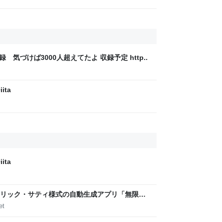
録 気づけば3000人超えてたよ 収録予定 http..
ita
ita
リック・サティ様式の自動生成アプリ「無限サ
作って公開した（CloseBox） | テクノエッジ
et