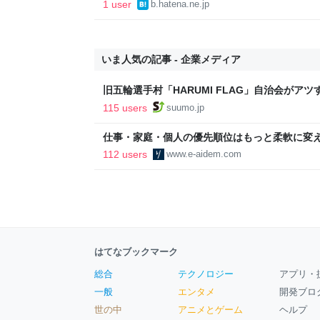
1 user
b.hatena.ne.jp
いま人気の記事 - 企業メディア
旧五輪選手村「HARUMI FLAG」自治会がア
ルで挑む、盆踊り2万人集客や交通改善など“街
115 users
suumo.jp
区
仕事・家庭・個人の優先順位はもっと柔軟に変えて
後の自分に伝えたいこと - りっすん by イーア
112 users
www.e-aidem.com
はてなブックマーク
総合
テクノロジー
アプリ・
一般
エンタメ
開発ブロ
世の中
アニメとゲーム
ヘルプ