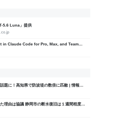
5.6 Luna」提供
.co.jp
t in Claude Code for Pro, Max, and Team
話題に！高知県で防波堤の数倍に匹敵 | 情報速
た理由は協議 静岡市の断水復旧は１週間程度
った」 | 情報速報ドットコム