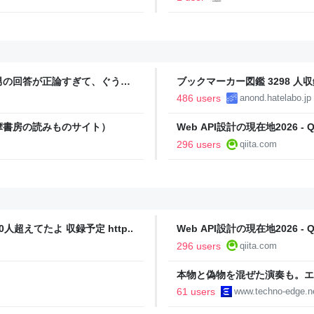
男の回答が正論すぎて、ぐうの
ブックマーカー図鑑 3298 人収
486 users
anond.hatelabo.jp
摩書房の読みものサイト）
Web API設計の現在地2026 - Qi
296 users
qiita.com
人超えてたよ 収録予定 http..
Web API設計の現在地2026 - Qi
296 users
qiita.com
本物と偽物を混ぜた演奏も。エ
ティ機関」をClaude Codeで
61 users
www.techno-edge.n
TechnoEdge