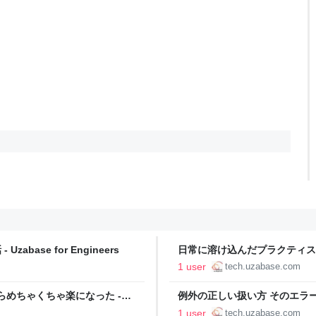
zabase for Engineers
日常に溶け込んだプラクティス
すめ - Uzabase for Engineers
1 user
tech.uzabase.com
たらめちゃくちゃ楽になった -
例外の正しい扱い方 そのエラー try
Engineers
1 user
tech.uzabase.com