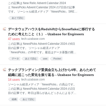
サービス状況・障害対応 NewsPicksも今年でサービス
この記事は New Relic Advent Calendar 2024
開始して11年を迎えました。 サービス開始から11年
と NewsPicks Advent Calendar 2024 の7日目の記事
を経たコードやシステム構成は、その複雑性が一定以
です。 ソーシャル経済メディア「NewsPicks」SREチ
上高まっています。一方で、ここ数年にわたりデリバ
ームの飯野です。 NewsPicksではサービスの状態を可
リーの仕組みが改善され、1日に何度も修正がデプロ
あとで読む
視化するために New Relic APM（Application
イされる状況となっています。 高
Performance Monitoring）を導入しています。ことあ
るごとにNew Relicのダッシュボードを確認すること
データウェアハウスをRedshiftからSnowflakeに移行する
でサービスの状態の把握や、安定性向上、パフォーマ
ために考えたこと（１） - Uzabase for Engineers
ンス改善のヒントを得ています。 今回はNew Relicの
47
users
tech.uzabase.com
APMでは用意されていないキャッシュヒット率の可視
この記事は NewsPicks Advent Calendar 2024 の6日
化について話したいと思います。 キャッシュは重要
目の記事です。 ソーシャル経済メディア
Spring Cache instrumentation メトリクスの内容を確
「NewsPicks」の中村です。最近はデータ基盤の開発
認する 個別の <cache-name> のキャッ
運用、データアナリストのサポート、LLM活用等をや
データ
あとで読む
aws
Pocket
っています。 現在、NewsPicksではデータウェアハウ
スとして長年利用してきたAmazon Redshiftから
Snowflakeへの移行を進めています。まだ移行作業の
テックブランディング委員会立ち上げから4年、あらためて
途上ではありますが、完了の目処が立ったので、なぜ
組織に起こった変化を振り返る - Uzabase for Engineers
データ基盤の移行を行なっているのか、どのように移
14
users
tech.uzabase.com
行計画を立てたか、実際に移行作業を進めてみてどう
ソーシャル経済メディア「NewsPicks」の高山です。
だったか等を紹介したいと思います。データ基盤を運
この記事は NewsPicks Advent Calendar 2024 の2日
用している方、データウェアハウスの比較検討をされ
目の記事です。昨日は我らがあんどぅさんによるプロ
ている方などの参考になれば幸いです。 なぜデータウ
ジェクトマネジメントのお話でした。 はじめに 2020
ェアハウスを移行するのか Redshiftのパフォーマンス
組織
あとで読む
年頃から2024年までの4〜5年ほどかけて、社内でテッ
とコストの問題 まず、NewsPicksの従来のデータ基
クブランディングの盛り上げ担当をしてきましたの