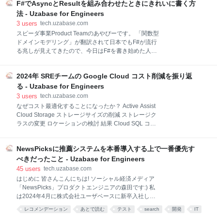
F#でAsyncとResultを組み合わせたときにきれいに書く方
ドエンジニアとして、オブザーバビリティにコミット
返せない 想定できなかったバグが
すること（イイダユカコさん） ClassiにおけるSentry
法 - Uzabase for Engineers
活用事例（lacolacoさん） observabilityを支える要素
3
users
tech.uzabase.com
技術（sadnessOjisanさん） こつこつ育てる SLO（ニ
スピーダ事業Product Teamのあやぴーです。 「関数型
ッシー☆） アーカイブ動画 おわりに イベントについ
ドメインモデリング」が翻訳されて日本でもF#が流行
て UzabaseではUB Techという技術イベントを定期的
る兆しが見えてきたので、今日はF#を書き始めた人が
に開催しています。 社内での技術的取り組みを発信す
感じやすい違和感を解決する方法についての紹介で
る機会を作ることと社外の方々にUzabaseのエンジニ
す。尚、私たちProduct Team内では持っていない人は
ア組織について知っていただく機会を作ることを目的
2024年 SREチームの Google Cloud コスト削減を振り返
いないのではないか、と思う程度には購入している人
に毎回様々な技術テーマ
が多い本です。 store.kadokawa.co.jp F#には async コ
る - Uzabase for Engineers
ンピュテーション式というものがあり、非同期処理を
3
users
tech.uzabase.com
うまく書きやすいです。例えば、以下のようなコード
なぜコスト最適化することになったか？ Active Assist
です。 let asyncFunctionA () = async { return 42 } let
Cloud Storage ストレージサイズの削減 ストレージク
asyncFunctionB () = async { return 2 } let result =
ラスの変更 ロケーションの検討 結果 Cloud SQL コス
async { let! a = asyncFunctionA () let! b = async
ト削減のため、Dev環境の停止を行なった 不要なリソ
ースの削除 結果50%くらい削減することができた テ
NewsPicksに推薦システムを本番導入する上で一番優先す
スト環境の削除 テスト環境が起動しっぱなし問題 テス
ト環境を削除した 不要なテスト環境は削除していこう
べきだったこと - Uzabase for Engineers
という啓蒙 結果 BigQuery CUDの購入 Compute
45
users
tech.uzabase.com
Engine Bigtable まとめ なぜコスト最適化することに
はじめに 皆さんこんにちは! ソーシャル経済メディア
なったか？ 私たちは、株式会社ユーザベース スピーダ
「NewsPicks」プロダクトエンジニアの森田です:) 私
事業 Product Division SREチーム として Google
は2024年4月に株式会社ユーザベースに新卒入社し、
Cloud を利用したシステムの構築運用を担っておりま
現在は主にNewsPicksにおける推薦機能の開発改善に
レコメンデーション
あとで読む
テスト
search
開発
IT
す。 弊社では年々サービスを運用し続けるにつれて、
携わっています。 NewsPicksでは、ユーザに価値のあ