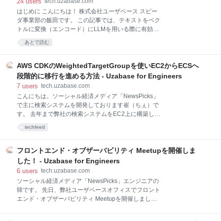
24
users
tech.uzabase.com
覧できるシステムで、お客様からの問い合わせ対応等
はじめに こんにちは！ 株式会社ユーザベース スピー
に活用される重要なシステムです。「Watson」は構築
ダ事業部の飯田です。 この記事では、テキストをベク
されたのが８年前と歴史が古く、歴史が古い故に数々
トルに変換（エンコード）にLLMを用いる際に有効な
の問題を抱えていました。今回のお話では、歴史の古
LLM2Vecという手法を紹介します。 合わせて、
い社内システムのインフラとバックエンドを更改し抱
あとで読む
LLM2Vecにおける日本語ドメイン適応として、
えていた問題を解決したぜ！というお話となっていま
LLM2Vecの処理を日本語で行った場合とLLMの継続事
す。 抱えていた課
前学習を日本語で行った場合について実験を行ったた
AWS CDKのWeightedTargetGroupを使いEC2からECSへ
め、これを紹介します。 LLM2Vecとは LLM2Vec
段階的に移行を進める方法 - Uzabase for Engineers
は、"LLM2Vec: Large Language Models Are Secretly
7
users
tech.uzabase.com
Powerful Text Encoders"で提案された手法です。
こんにちは。ソーシャル経済メディア「NewsPicks」
Llamaなどで有名なLLMでは、テキストをベクトルに
で主に検索システムを開発しております崔（ちぇ）で
エンコードする際は、入力したテキストの末尾のベク
す。 去年まで弊社の検索システムをEC2上に構築して
トルを用いることが多いです。 これは、LLMがテキス
おりました。今年にそれをコンテナ化しECSへ移行し
トの次の単語を予測することで事前学習を行っている
techfeed
ました。コンテナ化に関しては前回の記事でまとめて
ことに関連があります。
ますので、ご興味ありましたら是非読んでみてくださ
い。 tech.uzabase.com EC2からECSへ移行すること
フロントエンド・オブザーバビリティ Meetupを開催しま
に限らず、あらゆる「AからBへ移行する」行為はスイ
した！ - Uzabase for Engineers
ッチを切り替えるように簡単ではありません。 仮に、
6
users
tech.uzabase.com
昨日までAが100%担った処理を、今日からBが100%
ソーシャル経済メディア「NewsPicks」エンジニアの
担うようにしたとしましょう。何かの考慮漏れがあり
韓です。 先日、弊社ユーザベースオフィスでフロント
以下のようなエラーが発生した際に、その障害の影響
エンド・オブザーバビリティ Meetupを開催しまし
範囲は全体にわたり、最悪の場合はしばらくサービス
た。 本記事ではそのイベントレポートをお届けいたし
が使えなくなることだってあり得ます。 想定より負荷
ます！ イベントについて 🎤 セッション フロントエン
が高まり新しいリクエストに対して全くレスポンスが