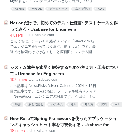
MySQLをメインのデータベースとして利用していま
集うカンファレンス QCon San Francisco 2024 に参加
す。これまでAurora MySQL 2（MySQL 5.7互換）を使
し
Aurora
MySQL
データベース
あとで読む
AWS
用してきましたが、2024年2月から順次クラスタのア
ップグレードを開始し、2024年11月にすべてのクラス
タをAurora MySQL 3（MySQL 8.0互換）へのアップグ
Notionだけで、初めてのテスト仕様書~テストケースを作
レードを完了しました。この記事ではそのアップグレ
ってみる - Uzabase for Engineers
ードプロセスについて解説します。 アップグレードの
4
users
tech.uzabase.com
背景 アップグレードを決断した主な要因は、Aurora
こんにちは。ソーシャル経済メディア「NewsPicks」
MySQL 2のサポートが2024年10月31日で終了し、以
でエンジニアをやっております、崔（ちぇ）です。最
降発生する延長サポート料金です。1vCPUあたり1年
近では検索だけではなくもっと広範囲にシステム開発
で 1,050USD ≒ 16万円 の延長サポート料金が発生し
に携わっております。今日はQAエンジニアではない私
ます（さらに3年目以降は2倍に）。実際に使用してい
が、初めて総合テストを設計段階からチャレンジした
る
システム障害を素早く解決するための考え方・工夫につい
話をしてみようと思います。 弊社は社内ツールとして
Notionを利用しており、最初から最後までNotionだけ
て - Uzabase for Engineers
を使うという試みをしてみました。総合テストの設計
102
users
tech.uzabase.com
が初めての方はもちろん、Notionの活用事例が気にな
この記事は NewsPicks Advent Calendar 2024 の12日
る方も読んでいただけると幸いです。 この記事は
目の記事です。 こんにちは。ソーシャル経済メディア
NewsPicks Advent Calendar 2024の13日目の記事で
「NewsPicks」エンジニアの桐畑です。 今回は「シス
す。昨日は桐畑さんによる 「システム障害を素早く解
テム障害を素早く解決するための考え方・工夫につい
障害
あとで読む
システム
運用
考え方
資料
web
決するための考え方・工夫について」でしたので、ぜ
て」というテーマでお伝えしたいと思います。
ひ一緒に読んでみてください！ tech.uzabase.com
NewsPicksサービス状況・障害対応 障害の原因分類 障
NewsPicksの動作を担保するテストケースを作る
害の原因特定・解決までのステップ 1. 障害の状況確
New RelicでSpring Frameworkを使ったアプリケーショ
認・再現 2. 原因特定 3. 解決方法の検討 素早く原因特
ンのキャッシュヒット率を可視化する - Uzabase for
定・解決するための考え方・工夫 おわりに NewsPicks
Engineers
18
users
tech.uzabase.com