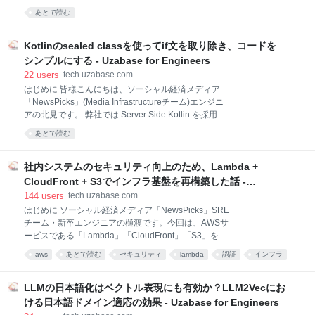
でエンジニアをしております小林です！ 2024年11月
ュの格納先としてAmazon EFS（AWSのフルマネージ
あとで読む
アメリカ サンフランシスコで開催された QCon San
ド型NFSファイルシステムサービス）を利用していま
Francisco
す。 アプリケーションビルド構成 以前はS3に格納し
ていましたが、EFSにする事でビルド時間が2分程短縮
Kotlinのsealed classを使ってif文を取り除き、コードを
できる事がわかったので多少コストを払ってでも開発
シンプルにする - Uzabase for Engineers
者の生産性を重視しました。1日に何度もビルドを行
22
users
tech.uzabase.com
う開発者にとってこの2分の積み重ねは大きな価値が
はじめに 皆様こんにちは、ソーシャル経済メディア
あります。開発者の人数が多ければ多いほどこの価値
「NewsPicks」(Media Infrastructureチーム)エンジニ
もあがります。 ただし、想像以上にEFSの利用料金が
アの北見です。 弊社では Server Side Kotlin を採用し
発生してビルドに関わるコストが上がってしまいまし
ており、昔に書かれた一部のコードは Java ですが、
た。 この記事ではバーストクレジットを効果的に活用
あとで読む
基本的に新規コードは Kotlin で書いており、既存の
することでコストを4分の1に削減する事に成功したお
Java コードも Kotlin 化を推し進めています。
話をしたいと思います
tech.uzabase.com tech.uzabase.com 今回は Kotlin の
社内システムのセキュリティ向上のため、Lambda +
sealed class を使って、コードをシンプルにする例を
CloudFront + S3でインフラ基盤を再構築した話 -
ご紹介します。 kotlinlang.org 微妙に異なるけど殆ど
Uzabase for Engineers
144
users
tech.uzabase.com
同じ処理を共通化 例えば、クレジットカードとキャリ
はじめに ソーシャル経済メディア「NewsPicks」SRE
ア決済の2通りで商品を購入するユースケースを考え
チーム・新卒エンジニアの樋渡です。今回は、AWSサ
てみます。 class PurchaseService( val
ービスである「Lambda」「CloudFront」「S3」を用
productRepository: Pro
いて、弊社で使用している社内向けシステムの基盤を
aws
あとで読む
セキュリティ
lambda
認証
インフラ
再構築し、開発者体験の向上やセキュリティ対策を行
techfeed
cloudfront
Amazon Web Services
development
なったお話です。 お話の内容 弊社で使用している社内
向けシステムの一つに「Watson」というシステムがあ
LLMの日本語化はベクトル表現にも有効か？LLM2Vecにお
ります。「Watson」とは簡単にいうと「NewsPicks」
ける日本語ドメイン適応の効果 - Uzabase for Engineers
のユーザーIDをもとにユーザーごとの情報を検索・閲