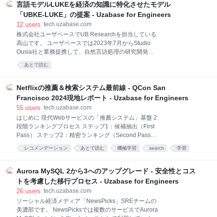
話ししたいと思います。去年のSearch Engineering
言語モデルLUKEを経済の知識に特化させたモデル
み、
Tech Talk 2024 Springにて発表した内容をもとにして
「UBKE-LUKE」の提案 - Uzabase for Engineers
おります。当時の発表は10分弱のLT枠で発表資料とし
12
users
tech.uzabase.com
てスライドしか残っておりません。そこで、より詳細
株式会社ユーザベースでUB Researchを担当している
な内容を記事にまとめたいと思いました。 もしご興味
高山です。 ユーザベースでは2023年7月からStudio
ありましたら、ぜひ当時の発表資料も一緒にご確認い
Ousia社と業務提携して、自然言語処理の研究開発に
ただけると幸いです。 tech.uzabase.com 下記の記事
取り組んでいます。今回はその取り組みの一つとして
から勉強会の裏話もご覧いただけます！
あとで読む
作った言語モデルについて書いていきます。 概要 経済
now.legalontech.jp hit-the
情報を扱う製品群を開発するユーザベースでは、「企
業」という情報を扱うことが非常に多くあります。 今
Netflixの推薦＆検索システム最前線 - QCon San
回は、ユーザベースの保有する経済情報のデータを学
Francisco 2024現地レポート - Uzabase for Engineers
習に利用し、企業エンティティに特化したエンコーダ
55
users
tech.uzabase.com
ーモデル Uzabase Business Knowledge Encoder
はじめに 現代Webサービスの「推薦システム」基盤 2
based on LUKE (UBKE-LUKE) を作成しました。 こち
段階ランキングプロセス ステップ1：候補抽出（First
らはStudio Ousia社が開発している知識強化言語モデ
Pass） ステップ2：精密ランキング（Second Pass）
ルLUKEをベースに共同で開発してきた成果となりま
モデル評価とA/Bテストサイクル Use Case 1：Netflix
す。 課題の背景 まず、UBKE-LUKE開発の動機となっ
レコメンデーション
あとで読む
機械学習
search
学習
のリアルタイム「予測検索」 リアルタイム推薦のイン
た、ユーザベー
フラストラクチャ Use Case 2：検索と推薦を統合す
るモデル「UniCoRn」 UniCoRnのポイント 共通モデ
Aurora MySQL 2から3へのアップグレード - 安全性とコス
ル化までのプロセス 検索と推薦の比較 統一モデルの実
トを考慮した移行プロセス - Uzabase for Engineers
現方法 全体のアーキテクチャ 1. 入力 2. 処理 3. 出力 ま
26
users
tech.uzabase.com
とめ はじめに ソーシャル経済メディア「NewsPicks」
ソーシャル経済メディア「NewsPicks」SREチームの
(Media Experience Unit)でエンジニアをしております
美濃部です。 NewsPicksでは複数のサービスでAurora
小林です！ 2024年11月、世界の最先端エンジニアが