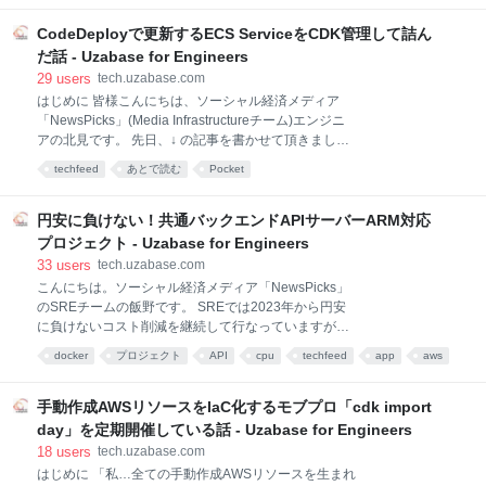
為替の影響も受けてGoogle Clo
る経済情報を届けるための施策の一つとして記事推薦
機能を導入しています。 本ブログでは、NewsPicks記
CodeDeployで更新するECS ServiceをCDK管理して詰ん
事推薦機能にて基盤改善がモデル改善につながって
だ話 - Uzabase for Engineers
CTR（Click Through Rate）を改善できた事例をもと
29
users
tech.uzabase.com
に、私たちが認識した「推薦システムを本番導入する
はじめに 皆様こんにちは、ソーシャル経済メディア
上で一番優先すべきだったこと」を共有します。 また
「NewsPicks」(Media Infrastructureチーム)エンジニ
先日行われた「実応用 × 推薦システム」をテーマとし
アの北見です。 先日、↓ の記事を書かせて頂きまし
たイベント Recommendation Industry Talks にて、本
た。 tech.uzabase.com 前回では CDK の良さをメイン
ブログの内容に関して発表させていただきました！参
techfeed
あとで読む
Pocket
に紹介しましたが、今回は上手く使えずにドはまりし
加者の皆様とカジュアルか
てしまった例をご紹介します。 ことの始まり ある日、
チームメンバーからこんな報告があがってきました。
円安に負けない！共通バックエンドAPIサーバーARM対応
「CDKのバージョン上げたのですが、cdk deployで失
プロジェクト - Uzabase for Engineers
敗しちゃうんですよね。これ分かります?」 xxx-
33
users
tech.uzabase.com
cluster-stack failed: Error: The stack named xxx-
こんにちは。ソーシャル経済メディア「NewsPicks」
cluster-stack failed to deploy:
のSREチームの飯野です。 SREでは2023年から円安
UPDATE_ROLLBACK_COMPLETE: Resource
に負けないコスト削減を継続して行なっていますが、
handler returned message: "Re
最近は圧倒的な円安におされ気味です。 2024年1月-6
docker
プロジェクト
API
cpu
techfeed
app
aws
月の間に141→161円の変動はちょっと厳しすぎますよ
ね。 今回は2024年1月から3月にかけて行なった
NewsPicksの共通バックエンドAPIサーバーのARM対
手動作成AWSリソースをIaC化するモブプロ「cdk import
応プロジェクトについて話したいと思います。 ARM対
day」を定期開催している話 - Uzabase for Engineers
応はコスト削減を目的とした施策です。適用範囲の見
18
users
tech.uzabase.com
誤りがあり、当初の想定ほど大きなコスト削減は実現
はじめに 「私…全ての手動作成AWSリソースを生まれ
できませんでしたが、活発に変更が行われるプロダク