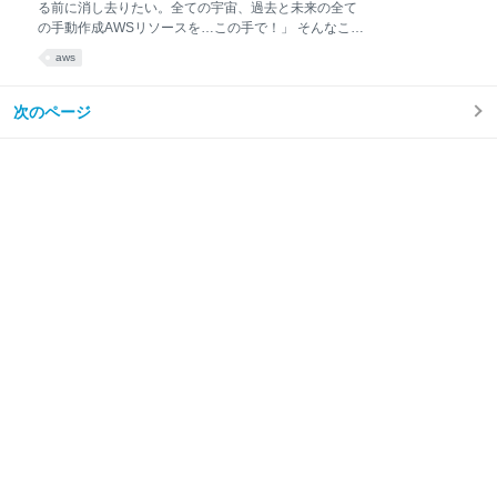
る前に消し去りたい。全ての宇宙、過去と未来の全て
トに段階的に変更を加えてリリースすることができま
の手動作成AWSリソースを…この手で！」 そんなこと
した。 ARM対応をするにあたり、何を考えてどの順番
を思われた経験はないでしょうか？私は常に思ってい
で着手したかという情報は、今後ARM対応を行う開発
aws
ます。 こんにちは。ソーシャル経済メディア
者に参考になりそうなので紹介します。 ARM対応計画
「NewsPicks」のSREチームの安藤です。 先日の
ARMのコンテナイメ
JAWS-UG CDK支部 #14 にて、テーマが「IaC
次のページ
Generator祭り」だったこともあり、以下のタイトル
でLT発表させていただきました。 www.docswell.com
上記の発表はAWS CDKのコミュニティのライトニン
グトークということもあり簡単なTIPS紹介が中心だっ
たので、本記事では改めて背景と概要について紹介し
ます。 背景 NewsPicksというサービスは10年以上の
歴史があり、サービス開始当初からAWSを利用してい
ました。 現在は、Infrastructure as