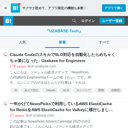
サクサク読めて、
アプリ限定の機能も多数！
アプリで開く
c
l
o
ログイン
ユーザー登録
s
e
『UZABASE Tech』
人気
新着
すべて
Claude CodeのスキルでSLO対応を自動化したらめちゃく
ちゃ楽になった - Uzabase for Engineers
178
users
tech.uzabase.com
こんにちは。ソーシャル経済メディア「NewsPicks」
のPlatform Engineeringチームの崔（ちぇ）です。 昨
今、エンジニアのやるほとんどの仕事は「それは
Claudeに」というものばかりになった気がします。調
AI
あとで読む
Claude
SLO
エンジニア
開発
自動化
査に限らず実装やPR作成、なんならChrome拡張を使
Claude Code
運用
調査
えば動作確認までさっとできちゃいます。Githubの
Copilotレビューなんかも、かなりいいことに気づいて
一年かけてNewsPicksで利用しているAWS ElastiCache
くれるので日々頼りにしています。 障害調査はどうで
for RedisをAWS ElastiCache for Valkeyに移行しました -
しょう？ AWS CloudWatch や New Relic といった
Uzabase for Engineers
27
users
tech.uzabase.com
o11y（observability）ツールのメトリクスを読んで、
この記事は NewsPicks Advent Calendar 2025 の6日
仮説を立てて、複数リポジトリのコードを追いかけ
目の記事です。 こんにちは。ソーシャル経済メディア