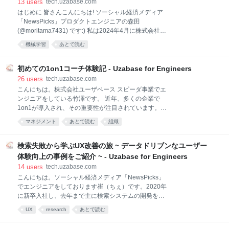
Uzabase for Engineers
13
users
tech.uzabase.com
事のAI読み上げ NewsPicks カイゼン報告 2025.7.29
はじめに 皆さんこんにちは! ソーシャル経済メディア
10月：プレミアム会員向けにNewsPicks Learning動画
「NewsPicks」プロダクトエンジニアの森田
を公開 NewsPicks カイゼン報告 2025.10.28 これだけ
(@moritama7431) です:) 私は2024年4月に株式会社ユ
のリリースをしていると
ーザベースに新卒入社し、現在は主にNewsPicksにお
機械学習
あとで読む
ける推薦機能の開発改善に携わっています。 本記事で
は、NewsPicksにおける推薦システムの継続的改善を
加速させるために、機械学習パイプラインの新規追加
初めての1on1コーチ体験記 - Uzabase for Engineers
の学習コストと開発工数を大幅削減させることができ
26
users
tech.uzabase.com
た基盤改善の取り組みについて共有します。 実は昨年
こんにちは。株式会社ユーザベース スピーダ事業でエ
秋に取り組んでいた内容なので、もうすぐ1年経って
ンジニアをしている竹澤です。 近年、多くの企業で
しまいます。しかし将来の自分自身やチームメンバー
1on1が導入され、その重要性が注目されています。ス
のためにも本取り組みを言語化・意味付けしておくべ
ピーダ事業では、年次やタイトルに関係なく、コーチ
マネジメント
あとで読む
組織
きだと、遅ればせながら一念発起し執筆してみまし
もクライアントも行います。 今回は、私が初めて
た！ なお本記事では、「機械学習パイプライン（以
1on1のコーチを担当した7回のセッションを通じて、
下、MLパイプライン）」を「機械学習システムにおけ
どのようにコーチングスキルを身につけていったかを
検索失敗から学ぶUX改善の旅 ~ データドリブンなユーザー
る特徴量作成/学習/推論のいず
振り返ってみたいと思います。コーチング初心者の方
体験向上の事例をご紹介 ~ - Uzabase for Engineers
や、これから1on1のコーチに挑戦してみたい方の参考
14
users
tech.uzabase.com
になれば幸いです。 なぜ1on1コーチを始めたのか？
こんにちは。ソーシャル経済メディア「NewsPicks」
コーチングを始めたきっかけは、以前同じチームだっ
でエンジニアをしております崔（ちぇ）です。2020年
たメンバーからのフィードバックでした。毎回の360°
に新卒入社し、去年まで主に検索システムの開発を担
フィードバックで「1on1のコーチをやってみたらどう
っておりました。今年からはより幅広い基盤改善にチ
ですか？」と書いてくださり、始めてみようと思いま
UX
research
あとで読む
ャレンジしております。 今回は、今までNewsPicksの
した。 実際にコーチを始める前には、1on1チームの
検索システムをどのように改善してきたかについてお
皆さんが用意してくれたスライドやノートを読み込