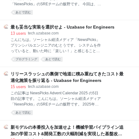
て...。根本原因の特定から対応まで数人日かかる作業
「NewsPicks」のSREチームの飯野です。 今回は、リ
もAIに任せられるのであれば、人間の時間は浮くのだ
リースラッシュの裏側で地道に積み重ねてきたコスト
と！泥臭い作業ですが、大きくみるとパターンがある
あとで読む
最適化施策を振り返る で触れた AWS ElastiCache for
はずで、そういうものこそCla
Redis から AWS ElastiCache for Valkey への移行につ
いて話したいと思います。 コスト最適化施策として移
最も妥当な実装を選択せよ - Uzabase for Engineers
行を行う 移行計画を立てる SLOを守れそうなら日中に
13
users
tech.uzabase.com
オンライン更新を行う 移行準備 パラメータグループの
こんにちは。ソーシャル経済メディア「NewsPicks」
変更内容確認 動作確認 移行作業 まとめ コスト最適化
プリンシパルエンジニアのむとうです。 システムを作
施策として移行を行う ValkeyはRedisのライセンス変
っていると、動いた時に「楽しい！」と感じることで
更をきっかけに生まれたフォークです。Redisとの高
しょう。しかし、動かすことで満足してしまってとり
プログラミング
あとで読む
い互換性を保ちながらオープンソースライセンスを保
あえず動くだけの実装を行ったことが後で問題となっ
ち、Linux Foundation
た経験、ありますよね。 AI時代だからこそ、動くだけ
のコードやガチャを回して終わりではなく深く理解し
リリースラッシュの裏側で地道に積み重ねてきたコスト最
た上での妥当な実装を選択することが必要です。
適化施策を振り返る - Uzabase for Engineers
JavaScriptで配列の比較を行うという小さな例を題材
15
users
tech.uzabase.com
に、どうすればいいかを計測とコードで見ていきまし
この記事は NewsPicks Advent Calendar 2025 の5日
ょう。 一つ一つの決断の質を高めることが、あなたの
目の記事です。 こんにちは。ソーシャル経済メディア
エンジニアとしての評価、ひいてはあなたが関わるプ
「NewsPicks」のSREチームの飯野です。 2025年は
ロダクトの強さを作るのです。 JavaScriptで配列の比
NewsPicksの使い方が変わるような機能が立て続けに
較を行う JavaScriptには配列同士の値の比較をする関
あとで読む
リリースされた一年でした。 3月：BookPicks
数がありません。*1しかし、値の比較をしたいケース
NewsPicks カイゼン報告 2025.3.26 5月：コメントタ
はしばしば発生します。 それでは
イムライン NewsPicks カイゼン報告 2025.5.27 6月：
新モデルの本番投入を加速せよ！機械学習パイプライン追
番組フォロー、記者フォロー NewsPicks カイゼン報告
加の学習コスト&開発工数の大幅削減を実現した基盤改善 -
2025.6.24 7月：「業界ウォッチ」タブ、オリジナル記