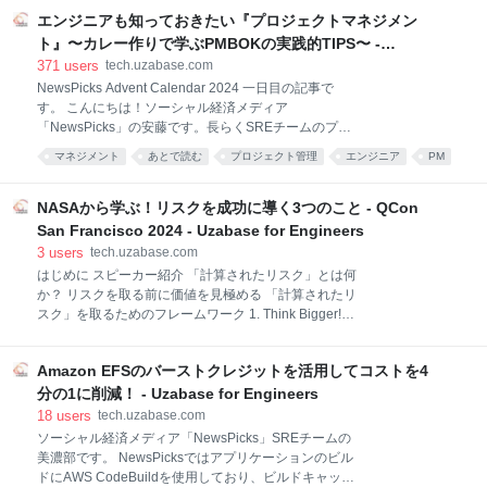
で、そのまとめを書いていきます。 だいぶ長くなりま
エンジニアも知っておきたい『プロジェクトマネジメン
したが、備忘録も兼ねて書いていきますのでご興味の
ト』〜カレー作りで学ぶPMBOKの実践的TIPS〜 -
ある方はお付き合いください。 僕は2020年に
Uzabase for Engineers
371
users
tech.uzabase.com
NewsPicksに入りまして、最初の2年ほどはCTOをし
NewsPicks Advent Calendar 2024 一日目の記事で
ていました。その後はNewsPicksではいわゆるSREな
す。 こんにちは！ソーシャル経済メディア
どの基盤開発系のチームを複数持つような役割にな
「NewsPicks」の安藤です。長らくSREチームのプレ
り、今ではAI研究所をやったりグループ全体のデータ
イングマネージャーをしていたのですが、最近はEMと
基盤の仕事もしています。最近は技術系のマネージャ
マネジメント
あとで読む
プロジェクト管理
エンジニア
PM
して自分の技術的専門性とは異なる担当領域の開発チ
ーと自己紹介することが多いですが、アイデンティテ
プロジェクト
management
engineer
PMBOK
カレー
ームもサポートしています。 その中で気づいたのが、
ィは今も
「プロジェクトマネジメントを通じてならどのチーム
NASAから学ぶ！リスクを成功に導く3つのこと - QCon
でもエンジニアリングマネージャーとして一定のバリ
San Francisco 2024 - Uzabase for Engineers
ューを発揮できるかもしれない」ということです。 私
3
users
tech.uzabase.com
自身は前職で10年以上プライムのSIerに在籍してお
はじめに スピーカー紹介 「計算されたリスク」とは何
り、PMを務めたことはありませんが一流のPMの元で
か？ リスクを取る前に価値を見極める 「計算されたリ
開発リーダーとして一緒に仕事をした経験はありま
スク」を取るためのフレームワーク 1. Think Bigger!
す。*1 SEの必須研修として『プロジェクトマネジメ
まず行動を起こすことが重要、無行動こそ最大のリス
ント基礎』という一週間の座学をした程度の知識です
ク リスクを取る際は「何がうまくいくか」に焦点を当
が、スクラムが中心の事業会社のエンジニアにとって
Amazon EFSのバーストクレジットを活用してコストを4
て、それを最大化する方法を考える 2. De-risk リスク
も意外と役立つTIPSがあるので思い
の影響を軽減する手法を取り入れる 冗長性を活用する
分の1に削減！ - Uzabase for Engineers
3. Be Wrong, a Lot 「Ready, Fire, Aim」の精神 失敗を
18
users
tech.uzabase.com
受け入れ、学びを得る まとめ 感想 参考：火星探査機
ソーシャル経済メディア「NewsPicks」SREチームの
「Curiosity（キュリオシティ）」 はじめに ソーシャル
美濃部です。 NewsPicksではアプリケーションのビル
経済メディア「NewsPicks」(Media Experience Unit)
ドにAWS CodeBuildを使用しており、ビルドキャッシ