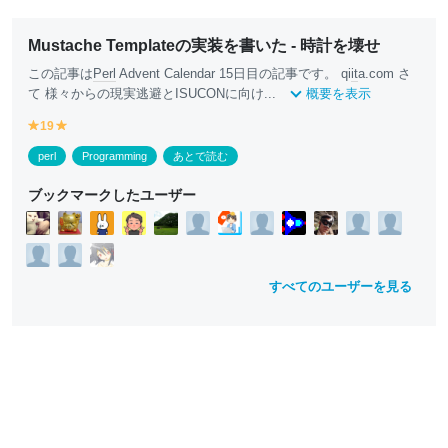
Mustache Templateの実装を書いた - 時計を壊せ
この記事は
Perl
Advent Calendar 15日目の記事です。 qi
it
a.com さ
て 様々からの現実逃避とISUCONに向け...
概要を表示
19
y
y
e
e
perl
Programming
あとで読む
ll
ll
o
o
ブックマークしたユーザー
w
w
すべてのユーザーを見る