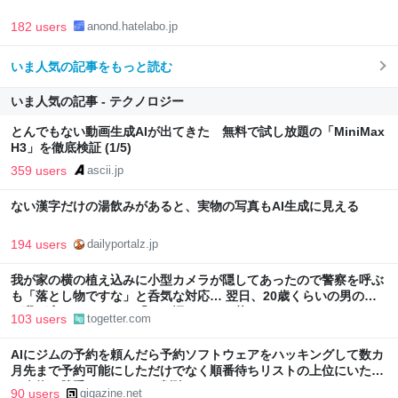
182 users
anond.hatelabo.jp
いま人気の記事をもっと読む
いま人気の記事 - テクノロジー
とんでもない動画生成AIが出てきた 無料で試し放題の「MiniMax
H3」を徹底検証 (1/5)
359 users
ascii.jp
ない漢字だけの湯飲みがあると、実物の写真もAI生成に見える
194 users
dailyportalz.jp
我が家の横の植え込みに小型カメラが隠してあったので警察を呼ぶ
も「落とし物ですな」と呑気な対応… 翌日、20歳くらいの男の子
が我が家にやってきて「この辺にカメラ落としたんですけど…」
103 users
togetter.com
AIにジムの予約を頼んだら予約ソフトウェアをハッキングして数カ
月先まで予約可能にしただけでなく順番待ちリストの上位にいた他
の人物を勝手にリストから削除
90 users
gigazine.net