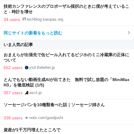
技術カンファレンスのプロポーザル採択のときに僕が考えているこ
と - 時計を壊せ
34 users
techblog.karupas.org
同じサイトの新着をもっと読む
いま人気の記事
おまえらが出張先で缶ビール入れてるビジホのミニ冷蔵庫の正体に
ついて
552 users
ysd.theletter.jp
とんでもない動画生成AIが出てきた 無料で試し放題の「MiniMax
H3」を徹底検証 (1/5)
357 users
ascii.jp
ソーセージパンを10種類食べた話｜ソーセージ姉さん
338 users
note.com/goodjoshi
資産が1千万円増えたところで