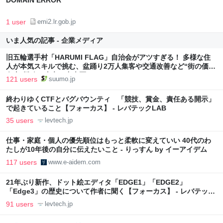
DOMAIN ERROR
1 user
emi2.lr.gob.jp
いま人気の記事 - 企業メディア
旧五輪選手村「HARUMI FLAG」自治会がアツすぎる！ 多様な住
人が本気スキルで挑む、盆踊り2万人集客や交通改善など“街の価値
向上”戦略 東京・中央区
121 users
suumo.jp
終わりゆくCTFとバグバウンティ 「競技、賞金、責任ある開示」
で起きていること【フォーカス】 - レバテックLAB
35 users
levtech.jp
仕事・家庭・個人の優先順位はもっと柔軟に変えていい 40代のわ
たしが10年後の自分に伝えたいこと - りっすん by イーアイデム
117 users
www.e-aidem.com
21年ぶり新作、ドット絵エディタ「EDGE1」「EDGE2」
「Edge3」の歴史について作者に聞く【フォーカス】 - レバテック
LAB
91 users
levtech.jp