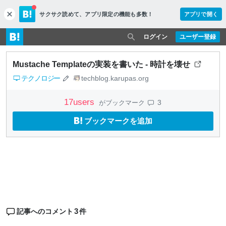
サクサク読めて、
アプリ限定の機能も多数！
アプリで開く
c
l
o
ログイン
ユーザー登録
s
e
Mustache Templateの実装を書いた - 時計を壊せ
テクノロジー
techblog.karupas.org
17
users
3
がブックマーク
ブックマークを追加
3
記事へのコメント
件