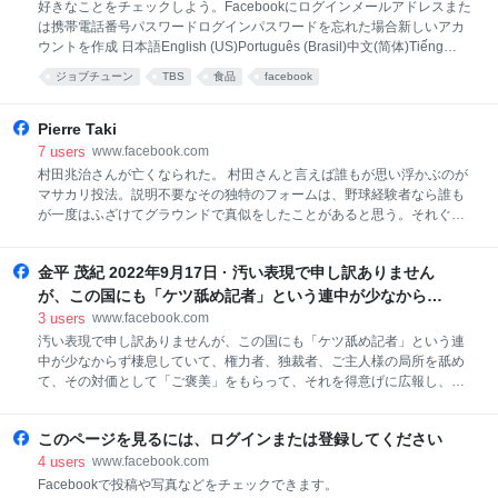
AIInstagramThreadsプライバシーポリシープライバシ
好きなことをチェックしよう。Facebookにログインメールアドレスまた
ーセンターFacebookについて広告を作成ページを作成
は携帯電話番号パスワードログインパスワードを忘れた場合新しいアカ
開発者採用情報CookieAdChoices利用規約ヘルプ連絡
ウントを作成 日本語English (US)Português (Brasil)中文(简体)Tiếng
先のアップロードと非ユーザーMeta © 2026�V��
ViệtEspañolBahasa Indonesiaその他の言語…アカウント登録ログイン
ジョブチューン
TBS
食品
facebook
MessengerFacebook Lite動画Meta PayMetaストアMeta QuestRay-Ban
MetaMeta AIInstagramThreadsプライバシーポリシープライバシーセン
ターFacebookについて広告を作成ページを作成開発者採用情報
Pierre Taki
CookieAdChoices利用規約ヘルプ連絡先のアップロードと非ユーザー
7
users
www.facebook.com
Meta © 2026�2��
村田兆治さんが亡くなられた。 村田さんと言えば誰もが思い浮かぶのが
マサカリ投法。説明不要なその独特のフォームは、野球経験者なら誰も
が一度はふざけてグラウンドで真似をしたことがあると思う。それぐら
いオリジナル且つ人を惹きつける魅力のある大投手だった。 村田さんと
は、自分が以前出した『屁で空中ウクライナ』というふざけたタイトル
金平 茂紀 2022年9月17日 · 汚い表現で申し訳ありません
の本の企画で1打席対決と対談をさせていただいたことがある。...
が、この国にも「ケツ舐め記者」という連中が少なからず
棲息していて、権力者、独裁者、ご主人様の局所を舐め
3
users
www.facebook.com
て、その対価として「ご褒美」をもらって、それを得意げ
汚い表現で申し訳ありませんが、この国にも「ケツ舐め記者」という連
中が少なからず棲息していて、権力者、独裁者、ご主人様の局所を舐め
に広報し、「独自」「スクープ」とかのワッペンを自分で
て、その対価として「ご褒美」をもらって、それを得意げに広報し、
貼りつけて、共依存＝持ちつ持たれつのズブズブの関係に
「独自」「スクープ」とかのワッペンを自分で貼りつけて、共依存＝持
なっている様相を、僕は長年にわたって見てきました。そ
ちつ持たれつのズブズブの関係になっている様相を、僕は長年にわたっ
う、まるで旧統一教会と一部議員の癒着関係のように。男
このページを見るには、ログインまたは登録してください
て見てきました。そう、まるで旧統一教会と一部議員の癒着関係のよう
性にも女性にも、もちろんいます、「ケツ舐め記者」は。
に。男性にも女性に...
4
users
www.facebook.com
良心を売り渡すとか、魂を売るとか
Facebookで投稿や写真などをチェックできます。