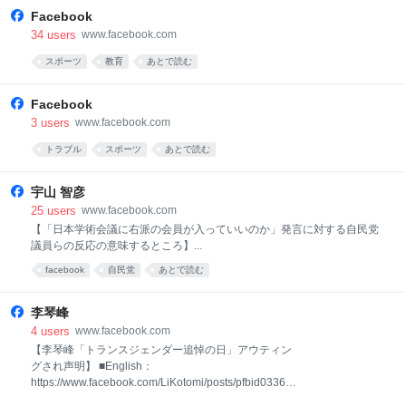
ターFacebookについて広告を作成ページを作成開発者採用情報
Facebook
CookieAdChoices利用規約ヘルプ連絡先のアップロードと非ユーザー
34
users
www.facebook.com
Meta © 2026
スポーツ
教育
あとで読む
Facebook
3
users
www.facebook.com
トラブル
スポーツ
あとで読む
宇山 智彦
25
users
www.facebook.com
【「日本学術会議に右派の会員が入っていいのか」発言に対する自民党
議員らの反応の意味するところ】...
facebook
自民党
あとで読む
李琴峰
4
users
www.facebook.com
【李琴峰「トランスジェンダー追悼の日」アウティン
グされ声明】 ■English：
https://www.facebook.com/LiKotomi/posts/pfbid03369
39PJmZv9SnWBEuUPhzcjRvVB2JVvbNfFcJS3MQfzJ