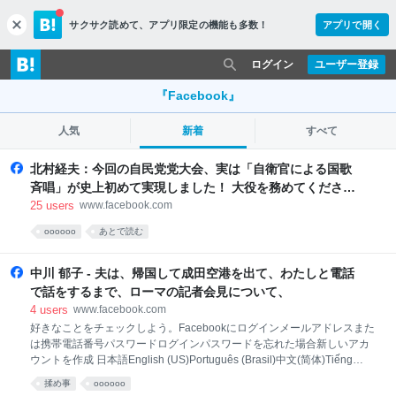
サクサク読めて、
アプリ限定の機能も多数！
アプリで開く
c
l
o
ログイン
ユーザー登録
s
e
『Facebook』
人気
新着
すべて
北村経夫：今回の自民党党大会、実は「自衛官による国歌
斉唱」が史上初めて実現しました！ 大役を務めてくださっ
たのは、陸上自衛隊の歌姫・鶫真衣（つぐみ まい）3等陸
25
users
www.facebook.com
曹。その透明感あふれる歌声に、会場中が包み込まれまし
oooooo
あとで読む
た。
中川 郁子 - 夫は、帰国して成田空港を出て、わたしと電話
で話をするまで、ローマの記者会見について、
4
users
www.facebook.com
好きなことをチェックしよう。Facebookにログインメールアドレスまた
は携帯電話番号パスワードログインパスワードを忘れた場合新しいアカ
ウントを作成 日本語English (US)Português (Brasil)中文(简体)Tiếng
ViệtEspañolBahasa Indonesiaその他の言語…アカウント登録ログイン
揉め事
oooooo
MessengerFacebook Lite動画Meta PayMetaストアMeta QuestRay-Ban