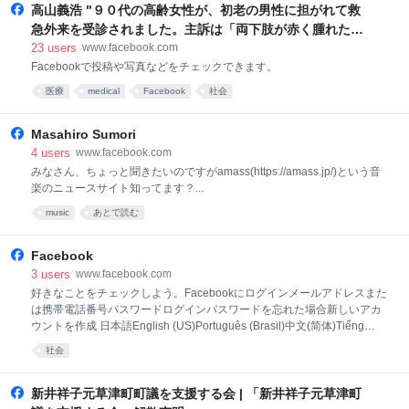
系、大山(通称...
高山義浩 "９０代の高齢女性が、初老の男性に担がれて救
急外来を受診されました。主訴は「両下肢が赤く腫れた」
ということでしたが、それより、救急のスタッフたちが驚
23
users
www.facebook.com
かされたのは彼女の全身が放つ異臭だったようです。... -
Facebookで投稿や写真などをチェックできます。
Facebook
医療
medical
Facebook
社会
Masahiro Sumori
4
users
www.facebook.com
みなさん、ちょっと聞きたいのですがamass(https://amass.jp/)という音
楽のニュースサイト知ってます？...
music
あとで読む
Facebook
3
users
www.facebook.com
好きなことをチェックしよう。Facebookにログインメールアドレスまた
は携帯電話番号パスワードログインパスワードを忘れた場合新しいアカ
ウントを作成 日本語English (US)Português (Brasil)中文(简体)Tiếng
ViệtEspañolBahasa Indonesiaその他の言語…アカウント登録ログイン
社会
MessengerFacebook Lite動画Meta PayMetaストアMeta QuestRay-Ban
MetaMeta AIInstagramThreadsプライバシーポリシープライバシーセン
ターFacebookについて広告を作成ページを作成開発者採用情報
新井祥子元草津町町議を支援する会 | 「新井祥子元草津町
CookieAdChoices利用規約ヘルプ連絡先のアップロードと非ユーザー