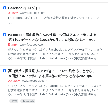
MetaMeta AIInstagramThreadsプライバシーポリシープライバシーセン
ターFacebookについて広告を作成ページを作成開発者採用情報
Facebookにログイン
CookieAdChoices利用規約ヘルプ連絡先のアップロードと非ユーザー
3
users
www.facebook.com
Meta © 2026� �
Facebookにログインして、友達や家族と写真や近況をシェアしましょ
う。
Facebook 高山義浩さんの投稿 今回はアルファ株による
第４波のピークとなる2021年6月。この頃になると、かな
り状況は悪化しており、思い出すのもイヤなのだが、とり
5
users
www.facebook.com
あえず一人称の記録として書きあげておきたい。
好きなことをチェックしよう。Facebookにログインメールアドレスまた
は携帯電話番号パスワードログインパスワードを忘れた場合新しいアカ
ウントを作成 日本語English (US)Português (Brasil)中文(简体)Tiếng
ViệtEspañolBahasa Indonesiaその他の言語…アカウント登録ログイン
MessengerFacebook Lite動画Meta PayMetaストアMeta QuestRay-Ban
高山義浩 - 振り返りのつづき・・・いつ終わることやら。
MetaMeta AIInstagramThreadsプライバシーポリシープライバシーセン
ターFacebookについて広告を作成ページを作成開発者採用情報
今回はアルファ株による第４波のピークとなる2021年6
CookieAdChoices利用規約ヘルプ連絡先のアップロードと非ユーザー
月。... | Facebook
20
users
www.facebook.com
Meta © 2026
好きなことをチェックしよう。Facebookにログインメールアドレスまた
は携帯電話番号パスワードログインパスワードを忘れた場合新しいアカ
ウントを作成 日本語English (US)Português (Brasil)中文(简体)Tiếng
ViệtEspañolBahasa Indonesiaその他の言語…アカウント登録ログイン
医療
facebook
MessengerFacebook Lite動画Meta PayMetaストアMeta QuestRay-Ban
MetaMeta AIInstagramThreadsプライバシーポリシープライバシーセン