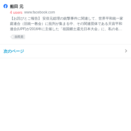
中、SNSを見る時間がほとんどありませんでした。それで今になって、
船田 元
私を応援してくれた人達はこんなひどい絡まれ方やひどい攻撃を受けて
いたのかと、心苦...
4
users
www.facebook.com
【お詫びとご報告】 安倍元総理の銃撃事件に関連して、世界平和統一家
庭連合（旧統一教会）に批判が集まる中、その関連団体である天宙平和
連合(UPF)が2016年に主催した「祖国郷土還元日本大会」に、私の名前
で祝電が打たれていたとのデータが公表されました。...
自民党
次のページ