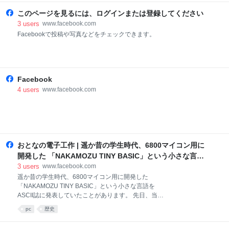
AqT2MnUimCwEwLPkiozMl...
このページを見るには、ログインまたは登録してください
3
users
www.facebook.com
Facebookで投稿や写真などをチェックできます。
Facebook
4
users
www.facebook.com
おとなの電子工作 | 遥か昔の学生時代、6800マイコン用に
開発した 「NAKAMOZU TINY BASIC」という小さな言語
をASCII誌に発表していたこと�... | Facebook
3
users
www.facebook.com
遥か昔の学生時代、6800マイコン用に開発した
「NAKAMOZU TINY BASIC」という小さな言語を
ASCII誌に発表していたことがあります。 先日、当時
のASCII 編集長をされていた方から連絡がありまし
pc
歴史
た。 すでにご存じの方が多いかとは思いますが、 この
方は現在、「夢の図書館」「マイコン博物館」等を、