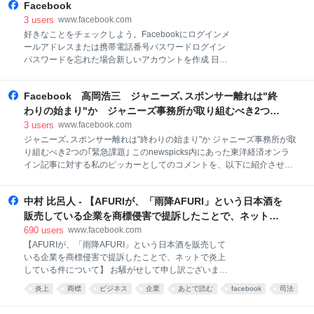
他に類を見ない規模で進められています。ぜひ一度ご
Facebook
覧ください。...
3
users
www.facebook.com
好きなことをチェックしよう。Facebookにログインメ
ールアドレスまたは携帯電話番号パスワードログイン
パスワードを忘れた場合新しいアカウントを作成 日本
語English (US)Português (Brasil)中文(简体)Tiếng
ViệtEspañolBahasa Indonesiaその他の言語…アカウ
Facebook 高岡浩三 ジャニーズ､スポンサー離れは"終
ント登録ログインMessengerFacebook Lite動画Meta
PayMetaストアMeta QuestRay-Ban MetaMeta
わりの始まり"か ジャニーズ事務所が取り組むべき2つの
AIInstagramThreadsプライバシーポリシープライバシ
｢緊急課題｣
3
users
www.facebook.com
ーセンターFacebookについて広告を作成ページを作成
ジャニーズ､スポンサー離れは"終わりの始まり"か ジャニーズ事務所が取
開発者採用情報CookieAdChoices利用規約ヘルプ連絡
り組むべき2つの｢緊急課題｣ このnewspicks内にあった東洋経済オンラ
先のアップロードと非ユーザーMeta © 2026�� ˪�
イン記事に対する私のピッカーとしてのコメントを、以下に紹介させて
頂きます。 正直言って、いったい何をこんなに騒いでいるのだろうか？
という感覚でジャニーズ問題を見ている。...
中村 比呂人 - 【AFURIが、「雨降AFURI」という日本酒を
販売している企業を商標侵害で提訴したことで、ネット
で... | Facebook
690
users
www.facebook.com
【AFURIが、「雨降AFURI」という日本酒を販売して
いる企業を商標侵害で提訴したことで、ネットで炎上
している件について】 お騒がせして申し訳ございませ
ん。 我々、AFURI株式会社は、2001年にラーメン店
炎上
商標
ビジネス
企業
あとで読む
facebook
司法
を神奈川県厚木市の山奥にオープンして以来、22年
食
商標権
酒
間、厚木市伊勢原市秦野市に跨がってそびえる丹沢山