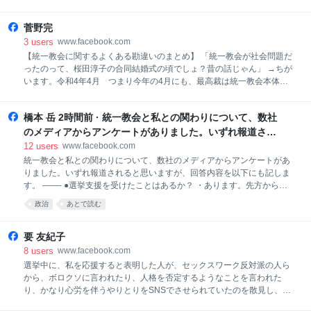
菅野完
3
users
www.facebook.com
【統一教会に関するよくある勘違いのまとめ】 「統一教会が社会問題だ
ったのって、桜田淳子の合同結婚式の頃でしょ？昔の話じゃん」 →ちが
います。令和4年4月 つまり今年の4月にも、最高裁は統一教会本体の
使用者責任を認めた総額１億円を超える損害賠償判決を出してたりして
ます。 統一教会による金品収奪や人格破壊などの犯罪行為は、今現在
橋本 岳 2時間前 · 統一教会と私との関わりについて、数社
も続いています...
のメディアからアンケートがありました。いずれ報道され
ると思いますが、回答内容を以下にも記します。 ——- ●選
12
users
www.facebook.com
挙支援を受けたことはあるか？ ・あります。先方からの申
統一教会と私との関わりについて、数社のメディアからアンケートがあ
りました。いずれ報道されると思いますが、回答内容を以下にも記しま
し出により、選挙で電話作戦に参加されたことがありまし
す。 ——- ●選挙支援を受けたことはあるか？ ・あります。先方からの
た。 ●政治献金を受けたことはあるか？ ・ありません。 ●
申し出により、選挙で電話作戦に参加されたことがありました。 ●政治
公設/私設秘書の派遣を受けたことはあるか？ ・ありませ
政治
あとで読む
献金を受けたことはあるか？ ・ありません。 ●公設/私設秘書の派遣を受
ん。 ●関連イベントへの出席や祝電を送ったことはある
けたことはあるか？ ・ありません。...
か？ ・あります。2018年にジップアリーナで行われた式典
要 友紀子
に案内をいた
8
users
www.facebook.com
選挙中に、私を応援すると表明した人が、セックスワーク反対派の人ら
から、ボロクソに言われたり、人格を否定するようなことを言われた
り、かなり心労を伴うやりとりをSNSでさせられていたのを散見し、今
になって申し訳ないという気持ちでいっぱいになってます。私は選挙