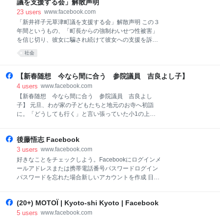
議を支援する会」解散声明
Meta © 2026�>�ժ�
23
users
www.facebook.com
「新井祥子元草津町議を支援する会」解散声明 この３
年間というもの、「町長からの強制わいせつ性被害」
を信じ切り、彼女に騙され続けて彼女への支援を訴
え、結果的に犯罪の加担者となってしまっていたこと
社会
は、わが人生最大の痛恨事となりました。 杉田某の
「（性犯罪に関して）女性はいくらでもうそをつけま
すから」発言の好事例を作ってしまったことは痛恨の
【新春随想 今なら間に合う 参院議員 吉良よし子】
極みです。 ---------------...
4
users
www.facebook.com
【新春随想 今なら間に合う 参院議員 吉良よし
子】 元旦、わが家の子どもたちと地元のお寺へ初詣
に。「どうしても行く」と言い張っていた小1の上の
子は誰よりも早起きしました。2歳の下の子も、最初
はぐずっていたものの、最後は石の階段をがんばって
後藤悟志 Facebook
上りました。...
3
users
www.facebook.com
好きなことをチェックしよう。Facebookにログインメ
ールアドレスまたは携帯電話番号パスワードログイン
パスワードを忘れた場合新しいアカウントを作成 日本
語English (US)Português (Brasil)中文(简体)Tiếng
ViệtEspañolBahasa Indonesiaその他の言語…アカウ
(20+) MOTOÏ | Kyoto-shi Kyoto | Facebook
ント登録ログインMessengerFacebook Lite動画Meta
PayMetaストアMeta QuestRay-Ban MetaMeta
5
users
www.facebook.com