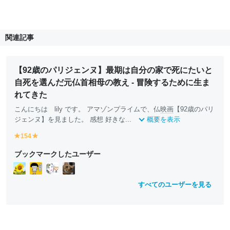
関連記事
【92歳のパリジェンヌ】最期は自分の家で死にたいと
自死を選んだ元仏首相母の教え - 冒険するために生ま
れてきた
こんにちは lily です。 アマゾンプライムで、仏
映画
【92歳のパリ
ジェンヌ】を見ました。 感想 好きな...
概要を表示
154
y
y
e
e
ブックマークしたユーザー
ll
ll
o
o
w
w
すべてのユーザーを見る