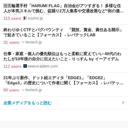
旧五輪選手村「HARUMI FLAG」自治会がアツすぎる！ 多様な住
人が本気スキルで挑む、盆踊り2万人集客や交通改善など“街の価値
向上”戦略 東京・中央区
113 users
suumo.jp
終わりゆくCTFとバグバウンティ 「競技、賞金、責任ある開示」
で起きていること【フォーカス】 - レバテックLAB
31 users
levtech.jp
仕事・家庭・個人の優先順位はもっと柔軟に変えていい 40代のわ
たしが10年後の自分に伝えたいこと - りっすん by イーアイデム
112 users
www.e-aidem.com
21年ぶり新作、ドット絵エディタ「EDGE1」「EDGE2」
「Edge3」の歴史について作者に聞く【フォーカス】 - レバテック
LAB
90 users
levtech.jp
企業メディアをもっと読む