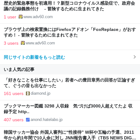
歴史的緊急事態を初適用！？新型コロナウイルス感染症で、政府会
議の記録義務付け - 冒険するために生まれてきた
1 user
www.adv60.com
ブラウザ上の検索置換にはFirefoxアドオン「FoxReplace」がおす
すめ！ - 冒険するために生まれてきた
3 users
www.adv60.com
同じサイトの新着をもっと読む
いま人気の記事
「好きなことを仕事にしたい」若者への豊田章男の回答が正論すぎ
て、ぐうの音も出なかった
161 users
diamond.jp
ブックマーカー図鑑 3298 人収録 気づけば3000人超えてたよ 収
録予定 http..
407 users
anond.hatelabo.jp
韓国サッカー協会 外国人審判に“性接待” W杯や五輪の予選、2011
年から約1年間で10人余に対し JNN報告書入手（TBS NEWS DIG