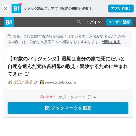
サクサク読めて、
アプリ限定の機能も多数！
アプリで開く
c
l
o
ログイン
ユーザー登録
s
e
自傷、自殺に関する情報が掲載されています。お悩みや困りごとがあ
る場合には、公的な支援窓口への相談をおすすめします。
情報を見る
【92歳のパリジェンヌ】最期は自分の家で死にたいと
自死を選んだ元仏首相母の教え - 冒険するために生まれ
てきた
政治と経済
www.adv60.com
4
users
4
がブックマーク
ブックマークを追加