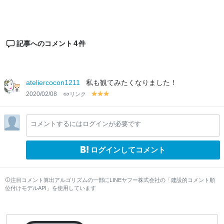
4
記事へのコメント
件
ateliercocon1211
私も観てみたくなりました！
2020/02/08
リンク
y
y
y
el
el
el
lo
lo
lo
コメントするにはログインが必要です
w
w
w
ログインしてコメント
注目コメント算出アルゴリズムの一部にLINEヤフー株式会社の「建設的コメント順
位付けモデルAPI」を使用しています