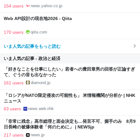
Powered by JNN） - Yahoo!ニュース
154 users
news.yahoo.co.jp
Web API設計の現在地2026 - Qiita
170 users
qiita.com
いま人気の記事をもっと読む
いま人気の記事 - 政治と経済
「好きなことを仕事にしたい」若者への豊田章男の回答が正論すぎ
て、ぐうの音も出なかった
161 users
diamond.jp
「ロシアがNATO限定侵攻の可能性も」 米情報機関が分析か | NHK
ニュース
63 users
news.web.nhk
「非常に残念」高市総理と面会決定も…発言不可、握手のみ 8月9
日長崎の被爆体験者「何のために」 | NEWSjp
217 users
news.jp