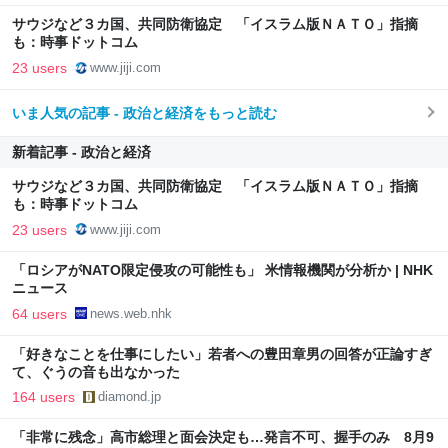
サウジなど３カ国、共同防衛協定 「イスラム版ＮＡＴＯ」指摘
も：時事ドットコム
23 users
www.jiji.com
いま人気の記事 - 政治と経済をもっと読む
新着記事 - 政治と経済
サウジなど３カ国、共同防衛協定 「イスラム版ＮＡＴＯ」指摘
も：時事ドットコム
23 users
www.jiji.com
「ロシアがNATO限定侵攻の可能性も」 米情報機関が分析か | NHK
ニュース
64 users
news.web.nhk
「好きなことを仕事にしたい」若者への豊田章男の回答が正論すぎ
て、ぐうの音も出なかった
164 users
diamond.jp
「非常に残念」高市総理と面会決定も…発言不可、握手のみ 8月9