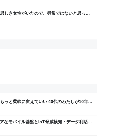
思しき女性がいたので、尋常ではないと思って
っていたら、急に現れた女性に「あなた何して
たき落とされた話
もっと柔軟に変えていい 40代のわたしが10年後
ん by イーアイデム
 〜 セキュアなモバイル基盤とIoT脅威検知・データ利活用
usiness Engineers' Blog