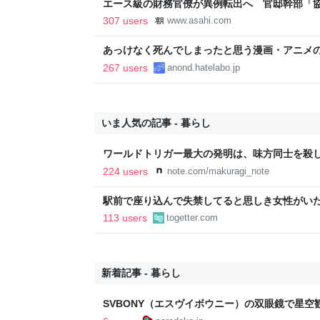
エース級の財務官僚が異例転出へ 官邸幹部「
新聞
307 users
www.asahi.com
あっけなく死んでしまったと思う漫画・アニメ
267 users
anond.hatelabo.jp
いま人気の記事 - 暮らし
ワールドトリガー最大の発明は、味方同士を殺
224 users
note.com/makuragi_note
駅前で座り込んで失禁してると思しき女性がい
警察と救急を呼んでそばで見守っていたら、急
113 users
togetter.com
るんですか！？」とスマホをはたき落とされた
新着記事 - 暮らし
SVBONY（エスヴイボウニー）の双眼鏡で星
プでも大活躍 - ソレドコ