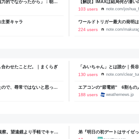
協力的でなかったから」：朝日
【解説】IMAXは結局何が凄
か？｜Joshua Connolly
103 users
note.com/joshua_f
の主要キャラ
ワールドトリガー最大の発明は
224 users
note.com/makurag
し合わせたことだ。｜まくらぎ
「みいちゃん」とは誰か｜長谷
130 users
note.com/clear_t
たので、尋常ではないと思って
エアコンの“節電術” 6割も
に現れた女性に「あなた何して
- ウェザーニュース
188 users
weathernews.jp
話
空観察。望遠鏡より手軽でキャン
弟『明日の初デートはサイゼっ
もりで…！？→その後の展開に