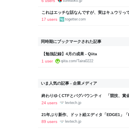
6 users
soredoko.jp
これはエッチな話なんですが、実はキュウリっ
が出てめっちゃ美味いんですよ→味噌汁や炒め
17 users
togetter.com
いろいろある
同時期にブックマークされた記事
【勉強記録】4月の成果 - Qiita
1 user
qiita.com/Taira0222
いま人気の記事 - 企業メディア
終わりゆくCTFとバグバウンティ 「競技、賞
ること【フォーカス】 - レバテックLAB
24 users
levtech.jp
21年ぶり新作、ドット絵エディタ「EDGE1」「E
ついて作者に聞く【フォーカス】 - レバテックL
89 users
levtech.jp