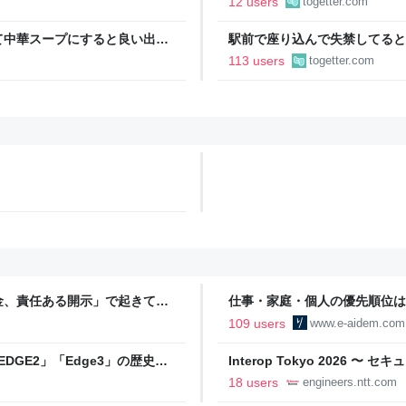
12 users
togetter.com
て中華スープにすると良い出汁
駅前で座り込んで失禁してると
物など、キュウリの加熱調理は
警察と救急を呼んでそばで見守
113 users
togetter.com
るんですか！？」とスマホをは
金、責任ある開示」で起きてい
仕事・家庭・個人の優先順位は
の自分に伝えたいこと - りっす
109 users
www.e-aidem.com
DGE2」「Edge3」の歴史に
Interop Tokyo 2026
AB
への取り組み 〜 - NTT docomo B
18 users
engineers.ntt.com