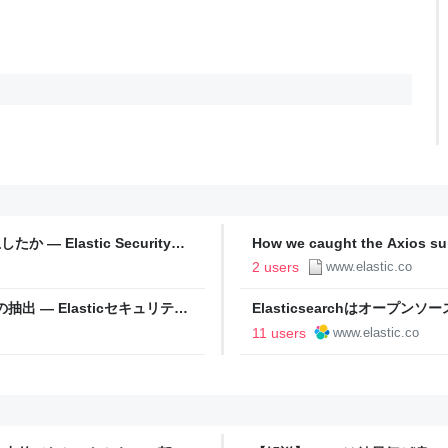
 Elastic Security
How we caught the Axios sup
2 users
www.elastic.co
ンの抽出 — Elasticセキュリティ
Elasticsearchはオープン
11 users
www.elastic.co