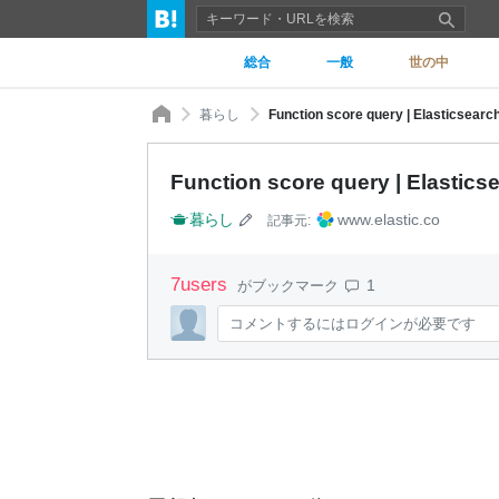
総合
一般
世の中
暮らし
Function score query | Elasticsearc
Function score query | Elastics
暮らし
www.elastic.co
記事元:
7
users
1
がブックマーク
コメントするにはログインが必要です