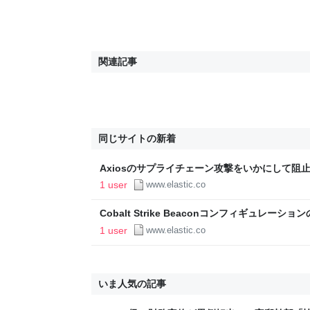
関連記事
同じサイトの新着
Axiosのサプライチェーン攻撃をいかにして阻止したか ―
Labs
1 user
www.elastic.co
Cobalt Strike Beaconコンフィギュレーショ
ラボ
1 user
www.elastic.co
いま人気の記事