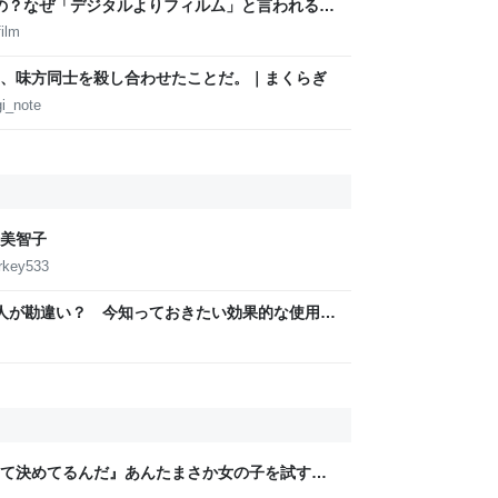
いの？なぜ「デジタルよりフィルム」と言われるの
ilm
、味方同士を殺し合わせたことだ。｜まくらぎ
i_note
美智子
urkey533
の人が勘違い？ 今知っておきたい効果的な使用法
て決めてるんだ』あんたまさか女の子を試すつ
「やはりデートは相手への思いやりの気持ち」