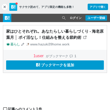
サクサク読めて、
アプリ限定の機能も多数！
アプリで開く
c
l
o
ログイン
ユーザー登録
s
e
家はひとそれぞれ。あなたらしい暮らしづくり - 海老原
葉月 │ ポイ活なし！仕組みを整える節約術
暮らし
www.hazuki39home.work
1
user
1
がブックマーク
ブックマークを追加
1
記事へのコメント
件