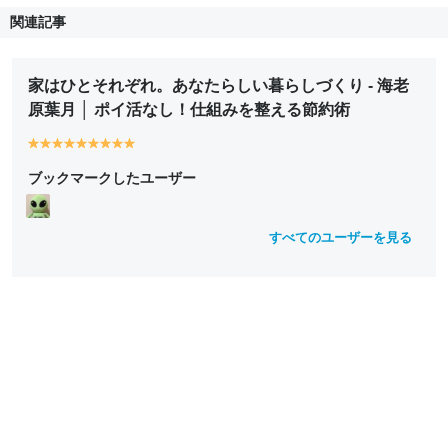
関連記事
家はひとそれぞれ。あなたらしい暮らしづくり - 海老
原葉月 │ ポイ活なし！仕組みを整える節約術
y
y
y
y
y
y
y
y
y
e
e
e
e
e
e
e
e
e
ブックマークしたユーザー
ll
ll
ll
ll
ll
ll
ll
ll
ll
o
o
o
o
o
o
o
o
o
w
w
w
w
w
w
w
w
w
すべてのユーザーを見る