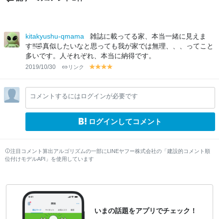
kitakyushu-qmama
雑誌に載ってる家、本当一緒に見えま
す‼️🤣真似したいなと思っても我が家では無理、、、ってこと
多いです。人それぞれ、本当に納得です。
2019/10/30
リンク
y
y
y
y
el
el
el
el
lo
lo
lo
lo
コメントするにはログインが必要です
w
w
w
w
ログインしてコメント
注目コメント算出アルゴリズムの一部にLINEヤフー株式会社の「建設的コメント順
位付けモデルAPI」を使用しています
いまの話題をアプリでチェック！