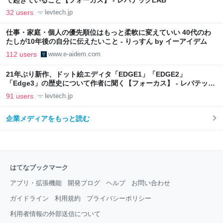
で起きていること【フォーカス】 - レバテックLAB
32 users
levtech.jp
仕事・家庭・個人の優先順位はもっと柔軟に変えていい 40代のわ
たしが10年後の自分に伝えたいこと - りっすん by イーアイデム
112 users
www.e-aidem.com
21年ぶり新作、ドット絵エディタ「EDGE1」「EDGE2」
「Edge3」の歴史について作者に聞く【フォーカス】 - レバテック
LAB
91 users
levtech.jp
企業メディアをもっと読む
はてなブックマーク
アプリ・拡張機能
開発ブログ
ヘルプ
お問い合わせ
ガイドライン
利用規約
プライバシーポリシー
利用者情報の外部送信について