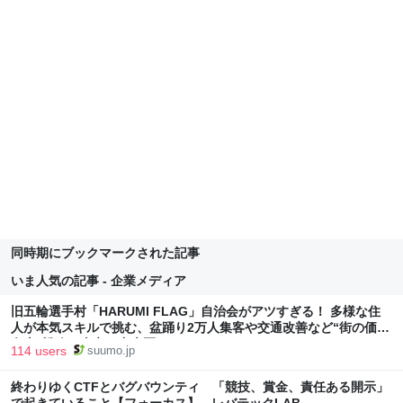
同時期にブックマークされた記事
いま人気の記事 - 企業メディア
旧五輪選手村「HARUMI FLAG」自治会がアツすぎる！ 多様な住
人が本気スキルで挑む、盆踊り2万人集客や交通改善など“街の価値
向上”戦略 東京・中央区
114 users
suumo.jp
終わりゆくCTFとバグバウンティ 「競技、賞金、責任ある開示」