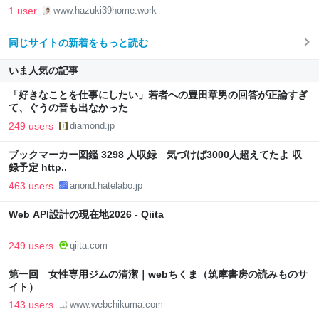
1 user
www.hazuki39home.work
同じサイトの新着をもっと読む
いま人気の記事
「好きなことを仕事にしたい」若者への豊田章男の回答が正論すぎ
て、ぐうの音も出なかった
249 users
diamond.jp
ブックマーカー図鑑 3298 人収録 気づけば3000人超えてたよ 収
録予定 http..
463 users
anond.hatelabo.jp
Web API設計の現在地2026 - Qiita
249 users
qiita.com
第一回 女性専用ジムの清潔｜webちくま（筑摩書房の読みものサ
イト）
143 users
www.webchikuma.com