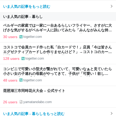
いま人気の記事をもっと読む
いま人気の記事 - 暮らし
ベルギーの家庭では一家に一台あるらしいフライヤー、さすがに大
げさな気がするがベルギー人に訊いてみたら「みんながみんな持っ
てるわけやないで。うちにはあるけどな」とか答えるんだろうな
30 users
togetter.com
コストコで会員カード作った私「白カードで！」店員「今は皆さん
エグゼクティブカードしか作りませんけど？」→コストコのカード
勧誘はやたら圧が強いが、本当にお得なの？
128 users
togetter.com
コンビニで可愛い小型犬が繋がれていて、可愛いなぁと見ていたら
小さい女の子連れの母親がやってきて、子供が「可愛い！欲し
い！」と言うと「連れて帰ろうか？」と言って犬に近づいて行った
48 users
togetter.com
琵琶湖三市同時花火大会 – 公式サイト
26 users
yamatanolabo.com
いま人気の記事 - 暮らしをもっと読む