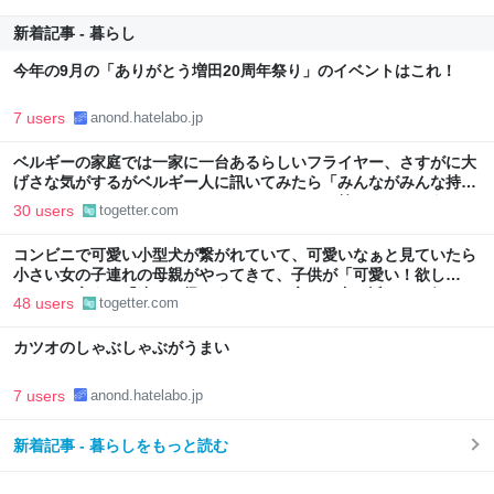
新着記事 - 暮らし
今年の9月の「ありがとう増田20周年祭り」のイベントはこれ！
7 users
anond.hatelabo.jp
ベルギーの家庭では一家に一台あるらしいフライヤー、さすがに大
げさな気がするがベルギー人に訊いてみたら「みんながみんな持っ
てるわけやないで。うちにはあるけどな」とか答えるんだろうな
30 users
togetter.com
コンビニで可愛い小型犬が繋がれていて、可愛いなぁと見ていたら
小さい女の子連れの母親がやってきて、子供が「可愛い！欲し
い！」と言うと「連れて帰ろうか？」と言って犬に近づいて行った
48 users
togetter.com
カツオのしゃぶしゃぶがうまい
7 users
anond.hatelabo.jp
新着記事 - 暮らしをもっと読む