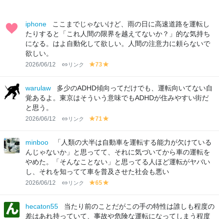
iphone
ここまでじゃないけど、雨の日に高速道路を運転し
たりすると「これ人間の限界を越えてないか？」的な気持ち
になる。はよ自動化して欲しい。人間の注意力に頼らないで
欲しい。
2026/06/12
リンク
73
y
y
el
el
lo
lo
warulaw
多少のADHD傾向ってだけでも、運転向いてない自
w
w
覚あるよ。東京はそういう意味でもADHDが住みやすい街だ
と思う。
2026/06/12
リンク
71
y
y
el
el
lo
lo
minboo
「人類の大半は自動車を運転する能力が欠けている
w
w
んじゃないか」と思ってて、それに気づいてから車の運転を
やめた。「そんなことない」と思ってる人ほど運転がヤバい
し、それを知ってて車を普及させた社会も悪い
2026/06/12
リンク
65
y
y
el
el
lo
lo
hecaton55
当たり前のことだがこの手の特性は誰しも程度の
w
w
差はあれ持っていて、事故や危険な運転になってしまう程度