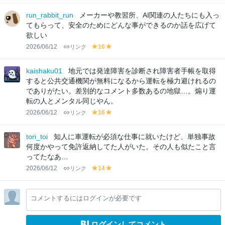
el
el
lo
lo
run_rabbit_run
メーカーや教習所、AI関連の人たちにも入っ
w
w
てもらって、安全のためにどんな事ができるのか話を広げて
欲しい
2026/06/12
リンク
16
y
y
el
el
lo
lo
kaishaku01
地元では発達障害を診断され障害者手帳を取得
w
w
すると公共交通機関が無料になるから運転を極力避けれるの
でありがたい。差別的なコメント多数あるの地獄…。煽り運
転の人とメンタル同じやん。
2026/06/12
リンク
16
y
y
el
el
lo
lo
tori_toi
知人に車運転が必須な仕事に就いたけど、単独事故
w
w
何度かやって免許返納してた人がいた。その人も似たこと言
ってたなあ…
2026/06/12
リンク
14
y
y
el
el
lo
lo
コメントするにはログインが必要です
w
w
ログインしてコメント