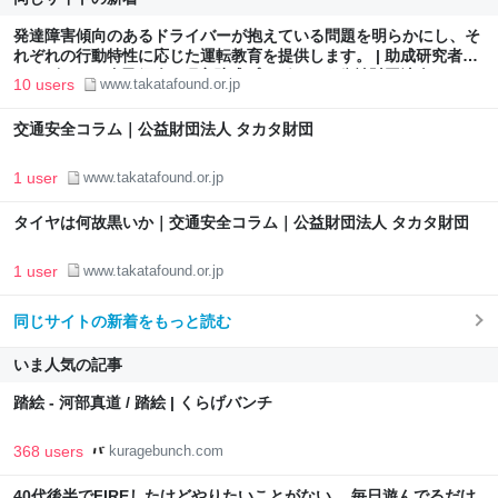
発達障害傾向のあるドライバーが抱えている問題を明らかにし、そ
れぞれの行動特性に応じた運転教育を提供します。 | 助成研究者イ
ンタビュー・自己紹介 | 研究助成プログラム｜公益財団法人タカタ
10 users
www.takatafound.or.jp
財団
交通安全コラム｜公益財団法人 タカタ財団
1 user
www.takatafound.or.jp
タイヤは何故黒いか｜交通安全コラム｜公益財団法人 タカタ財団
1 user
www.takatafound.or.jp
同じサイトの新着をもっと読む
いま人気の記事
踏絵 - 河部真道 / 踏絵 | くらげバンチ
368 users
kuragebunch.com
40代後半でFIREしたけどやりたいことがない。 毎日遊んでるだけ