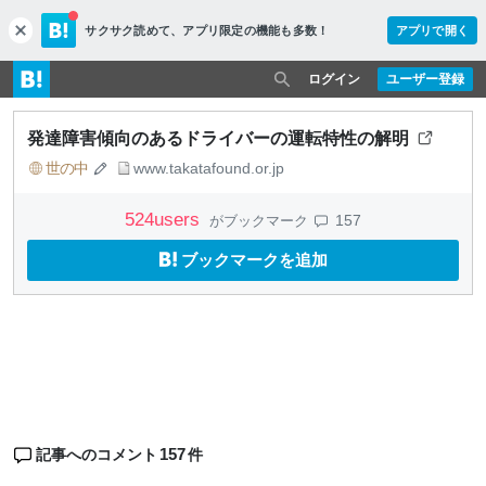
サクサク読めて、
アプリ限定の機能も多数！
アプリで開く
c
l
o
ログイン
ユーザー登録
s
e
発達障害傾向のあるドライバーの運転特性の解明
世の中
www.takatafound.or.jp
524
users
157
がブックマーク
ブックマークを追加
157
記事へのコメント
件