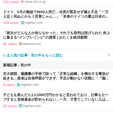
141 users
news.ntv.co.jp
ドイツ、6月の熱波で9600人死亡…冷房が普及せず備え不足「一万
人近く死ぬとかもう災害じゃん…」「本来のドイツの夏は日本の10
月ぐらいの気候やからねえ」
159 users
togetter.com
「彼女がどんな人か知らなかった」それでも批判は投げられた 炎上
に集まる“インプレゾンビ”の異変 | おたくま経済新聞
81 users
otakuma.net
いま人気の記事 - 世の中をもっと読む
新着記事 - 世の中
京大病院、脳腫瘍の手術で誤って「正常な組織」を摘出する事故が
起きる…患者は自発呼吸ができず、手足が動かない状態に「『脳外
科医 竹田くん』かよ」
8 users
togetter.com
子どもを産んだら1人2000万円かかると言われており、仕事もセー
ブすると老後資金が貯められない…一方、子育てしていない人は潤
沢な資金で悠々老後だと歪んでいるのでは？→様々な意見
15 users
togetter.com