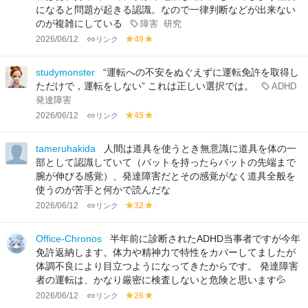
になると問題が起きる認識。なので一律判断などが出来ない
のが複雑にしている
障害
研究
2026/06/12
リンク
49
y
y
el
el
lo
lo
studymonster
“運転への不安をぬぐえずに運転免許を取得し
w
w
ただけで，運転をしない” これは正しい選択では。
ADHD
発達障害
2026/06/12
リンク
45
y
y
el
el
lo
lo
tameruhakida
人間は道具を使うとき無意識に道具を体の一
w
w
部として認識していて（バットを持ったらバットの先端まで
腕が伸びる感覚）、発達障害だとその感覚がなく道具全般を
使うのが苦手と何かで読んだな
2026/06/12
リンク
32
y
y
el
el
lo
lo
Office-Chronos
半年前に診断されたADHD当事者ですが今年
w
w
免許返納します。体力や精神力で特性をカバーしてましたが
体調不良により目立つようになってきたからです。 発達障害
者の運転は、かなり厳密に検査しないと危険と思います💦
2026/06/12
リンク
26
y
y