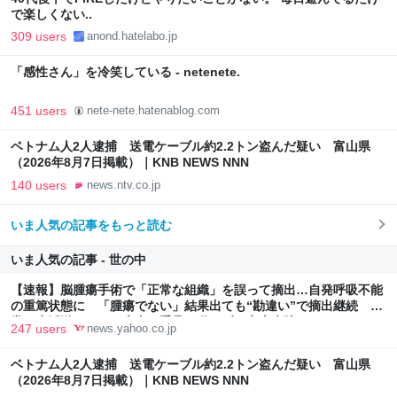
で楽しくない..
309 users
anond.hatelabo.jp
「感性さん」を冷笑している - netenete.
451 users
nete-nete.hatenablog.com
ベトナム人2人逮捕 送電ケーブル約2.2トン盗んだ疑い 富山県
（2026年8月7日掲載）｜KNB NEWS NNN
140 users
news.ntv.co.jp
いま人気の記事をもっと読む
いま人気の記事 - 世の中
【速報】脳腫瘍手術で「正常な組織」を誤って摘出…自発呼吸不能
の重篤状態に 「腫瘍でない」結果出ても“勘違い”で摘出継続 通
常の生活送っていた患者が手足も動かず 京大病院（MBSニュー
247 users
news.yahoo.co.jp
ス） - Yahoo!ニュース
ベトナム人2人逮捕 送電ケーブル約2.2トン盗んだ疑い 富山県
（2026年8月7日掲載）｜KNB NEWS NNN