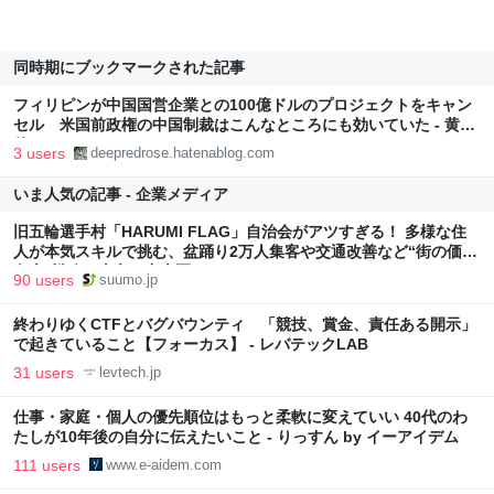
同時期にブックマークされた記事
フィリピンが中国国営企業との100億ドルのプロジェクトをキャン
セル 米国前政権の中国制裁はこんなところにも効いていた - 黄大
仙の blog
3 users
deepredrose.hatenablog.com
いま人気の記事 - 企業メディア
旧五輪選手村「HARUMI FLAG」自治会がアツすぎる！ 多様な住
人が本気スキルで挑む、盆踊り2万人集客や交通改善など“街の価値
向上”戦略 東京・中央区
90 users
suumo.jp
終わりゆくCTFとバグバウンティ 「競技、賞金、責任ある開示」
で起きていること【フォーカス】 - レバテックLAB
31 users
levtech.jp
仕事・家庭・個人の優先順位はもっと柔軟に変えていい 40代のわ
たしが10年後の自分に伝えたいこと - りっすん by イーアイデム
111 users
www.e-aidem.com