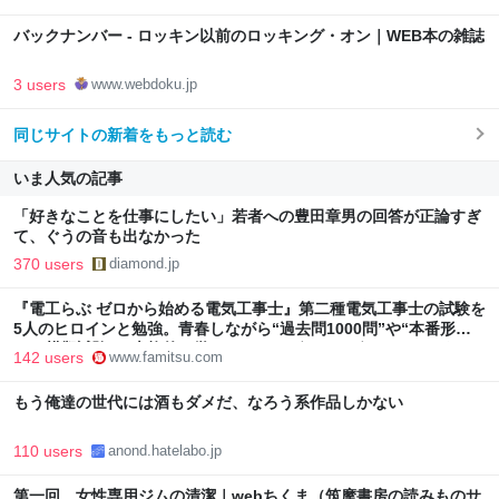
バックナンバー - ロッキン以前のロッキング・オン｜WEB本の雑誌
3 users
www.webdoku.jp
同じサイトの新着をもっと読む
いま人気の記事
「好きなことを仕事にしたい」若者への豊田章男の回答が正論すぎ
て、ぐうの音も出なかった
370 users
diamond.jp
『電工らぶ ゼロから始める電気工事士』第二種電気工事士の試験を
5人のヒロインと勉強。青春しながら“過去問1000問”や“本番形式
CBT模擬試験”で本格的に学べるノベルゲーム | ゲーム・エンタメ
142 users
www.famitsu.com
最新情報のファミ通.com
もう俺達の世代には酒もダメだ、なろう系作品しかない
110 users
anond.hatelabo.jp
第一回 女性専用ジムの清潔｜webちくま（筑摩書房の読みものサ