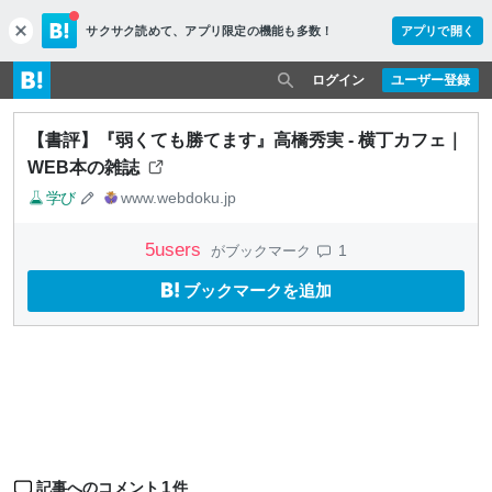
サクサク読めて、
アプリ限定の機能も多数！
アプリで開く
c
l
o
ログイン
ユーザー登録
s
e
【書評】『弱くても勝てます』高橋秀実 - 横丁カフェ｜
WEB本の雑誌
学び
www.webdoku.jp
5
users
1
がブックマーク
ブックマークを追加
1
記事へのコメント
件