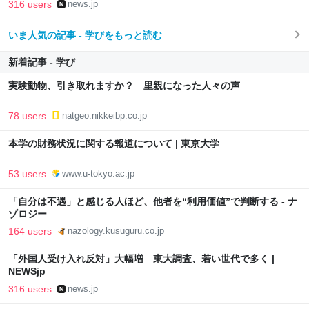
316 users
news.jp
いま人気の記事 - 学びをもっと読む
新着記事 - 学び
実験動物、引き取れますか？ 里親になった人々の声
78 users
natgeo.nikkeibp.co.jp
本学の財務状況に関する報道について | 東京大学
53 users
www.u-tokyo.ac.jp
「自分は不遇」と感じる人ほど、他者を“利用価値”で判断する - ナ
ゾロジー
164 users
nazology.kusuguru.co.jp
「外国人受け入れ反対」大幅増 東大調査、若い世代で多く |
NEWSjp
316 users
news.jp