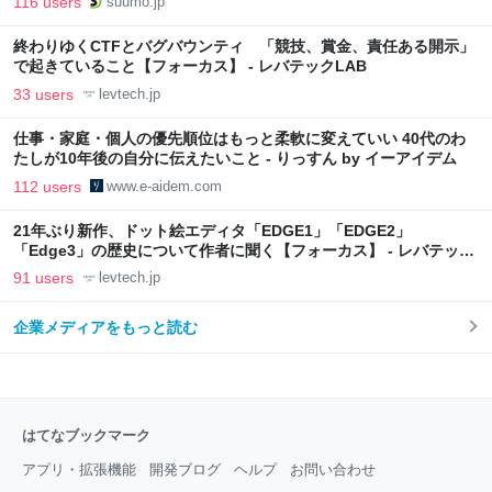
116 users
suumo.jp
終わりゆくCTFとバグバウンティ 「競技、賞金、責任ある開示」
で起きていること【フォーカス】 - レバテックLAB
33 users
levtech.jp
仕事・家庭・個人の優先順位はもっと柔軟に変えていい 40代のわ
たしが10年後の自分に伝えたいこと - りっすん by イーアイデム
112 users
www.e-aidem.com
21年ぶり新作、ドット絵エディタ「EDGE1」「EDGE2」
「Edge3」の歴史について作者に聞く【フォーカス】 - レバテック
LAB
91 users
levtech.jp
企業メディアをもっと読む
はてなブックマーク
アプリ・拡張機能
開発ブログ
ヘルプ
お問い合わせ