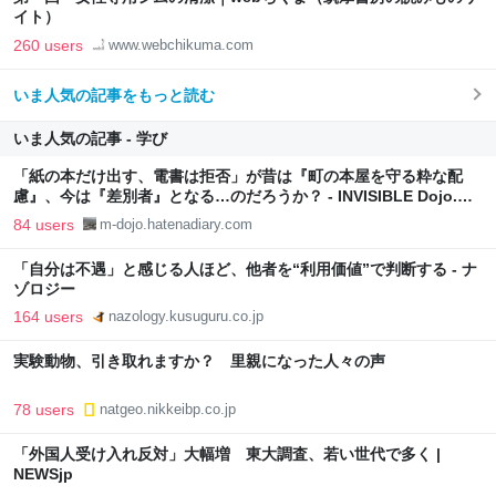
イト）
260 users
www.webchikuma.com
いま人気の記事をもっと読む
いま人気の記事 - 学び
「紙の本だけ出す、電書は拒否」が昔は『町の本屋を守る粋な配
慮』、今は『差別者』となる…のだろうか？ - INVISIBLE Dojo.
ーQUIET & COLORFUL PLACE-
84 users
m-dojo.hatenadiary.com
「自分は不遇」と感じる人ほど、他者を“利用価値”で判断する - ナ
ゾロジー
164 users
nazology.kusuguru.co.jp
実験動物、引き取れますか？ 里親になった人々の声
78 users
natgeo.nikkeibp.co.jp
「外国人受け入れ反対」大幅増 東大調査、若い世代で多く |
NEWSjp