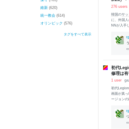
276 users
維新
(620)
韓国
の
サッ
統一教会
(614)
に、外国人
オリンピック
(576)
NNが入手
接待” W杯
タグをすべて表示
入手 JNN
rg
011年3
ンピックの
性的な接待
12万円ほ
払われてい
初代Leg
負けはあり
修理は有
う。根
本
か
1 user
ga
初代Legio
画面が真っ
ージョンの
救済は示され
面が真っ暗の
rg
に配布され
ントローラ
まま
Windo