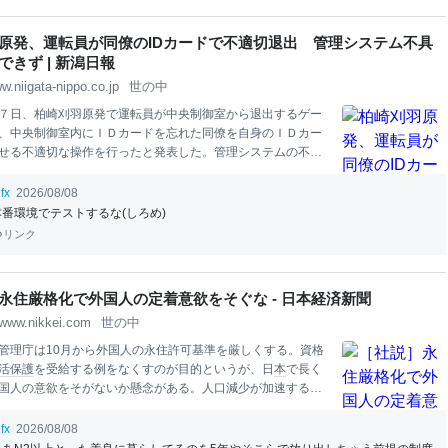
イにも映像が出力されないため、起動プロセスそのものが走
態とのことです。 報告はRyzen Z1 Extr
em
e版とRyzen Z1
原発、運転員が同僚のIDカードで不適切退出 管理システム不具
出ており、r/Legion
Go
のモデレーターも
できず | 新潟日報
w.niigata-nippo.co.jp
世の中
７日、柏崎刈羽原発で運転員が中央制御室から退出するゲー
、中央制御室内にＩＤカードを忘れた同僚を自身のＩＤカー
せる不適切な操作を行ったと発表した。管理システムの不具
が表示されず、不適切な退出を防げなかったとしている。 柏
では、侵入検知設備の故障や、運転員による他人のＩＤカー
fx
2026/08/08
中央制御室への不正入室など、テロ対策上の重大事案が相次
本番環境でテストするな(しろめ)
１年に原子力規制委員会が事実上の運転禁止命令を出した。
リンク
関連した不適切事案が再び起きたことで、再発防止への意識
信頼性が厳しく問われそうだ。 東電によると、...
永住厳格化で外国人の定着意欲をそぐな - 日本経済新聞
www.nikkei.com
世の中
管理庁は10月から外国人の永住許可基準を厳しくする。資格
活保護
を受給する例をなくすのが目的というが、日
本
で長く
国人の意欲をそがないか懸念がある。人口減少が加速するな
身者は労働力であるだけでなく消費や地域活動の担い手とし
している。日
本
の
文化
・習慣になじんだ人が長く活躍できる
fx
2026/08/08
で整える必要がある。出入国管理法に基づくガイドラインの