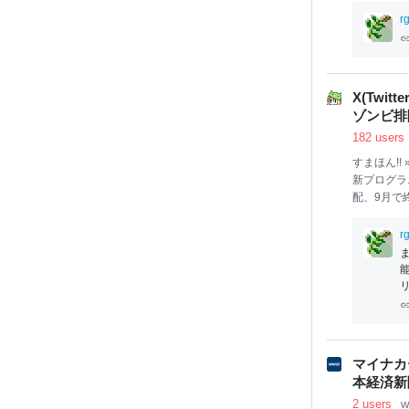
分を不遇だ
rg
にとってど
025年10月3
掲載されています
disadvantag
X(Tw
d-cau
ゾンビ排除
182 users
すまほん!! 
新プログラ
配、9月で終
ring（収益
nt Rewa
rg
クリエイター
しているク
る最後の支払い
ds Prog
加者がその
マイナカ
本経済新
2 users
w