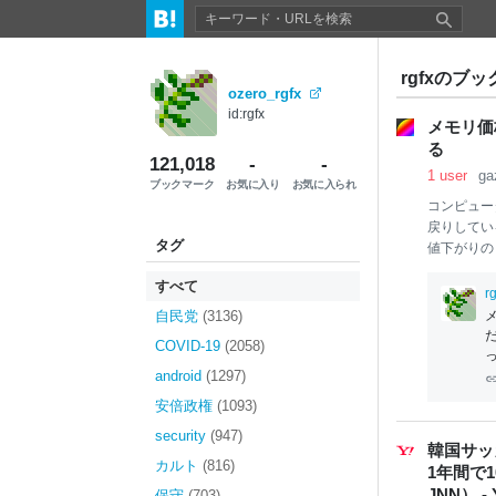
rgfxのブック
ozero_rgfx
id:rgfx
メモリ価
る
121,018
-
-
1 user
ga
ブックマーク
お気に入り
お気に入られ
コンピュー
戻りしてい
タグ
値下がりの
の値下がり
すべて
増 DRA
rg
単価を切り
自民党
(3136)
この長期ト
COVID-19
(2058)
の需要拡大
こうした値
android
(1297)
ンピューター
安倍政権
(1093)
日にXへ投
security
(947)
じ水準にあ
韓国サッ
カルト
(816)
1年間で1
JNN） -
保守
(703)