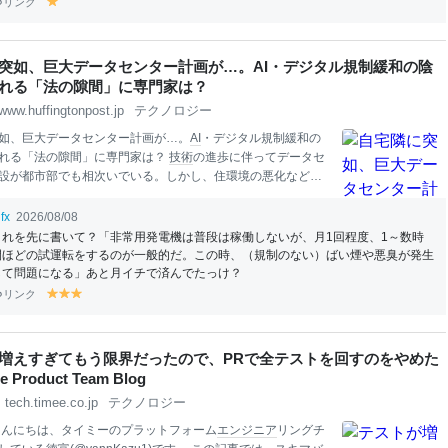
リンク
y
el
lo
w
突如、巨大データセンター計画が…。AI・デジタル規制緩和の陰
れる「法の隙間」に専門家は？
www.huffingtonpost.jp
テクノロジー
如、巨大データセンター計画が…。
AI
・デジタル規制緩和の
れる「法の隙間」に専門家は？
技術
の進歩に伴ってデータセ
設が都市部でも相次いでいる。しかし、住環境の悪化などか
民との軋轢も。現地を訪ね、
技術
の急激な進歩に規制が追い
い現状を追った。
fx
2026/08/08
これを先に書いて？「非常用発電機は普段は稼働しないが、月1回程度、1～数時
間ほどの試運転をするのが一般的だ。この時、（規制のない）ばい煙や悪臭が発生
して問題になる」あと月イチで済んでたっけ？
リンク
y
y
y
el
el
el
lo
lo
lo
w
w
w
増えすぎてもう限界だったので、PRで全テストを回すのをやめた
e Product Team Blog
tech.timee.co.jp
テクノロジー
こんにちは、タイミーのプラットフォーム
エンジニア
リングチ