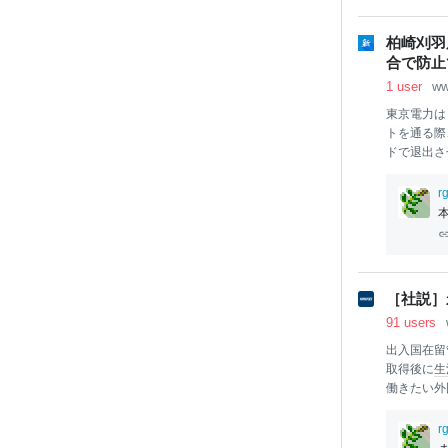
ディスプレ
っていない状
柏崎刈羽
版の双方から
合で防止
1 user
ww
東京電力は
トを通る際
ドで退出さ
合でエラー
崎刈羽原発
rg
ドを使った
ぎ、２０２
テロ対策に
や東電への
［社説］
91 users
出入国在留
取得後に
生
働きたい外
か、
海外
出
て重みを増
rg
環境を官民