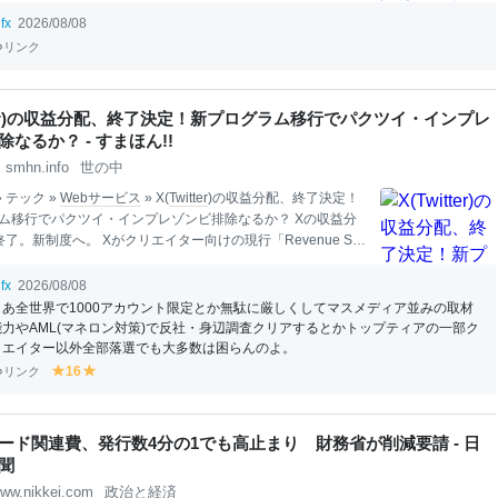
と感じる人ほど、人間関係を取引のように捉え、相手が自分
fx
2026/08/08
れほど役立つかを重視する傾向が示されました。 研究成果は2
リンク
0日付で学術誌『Journal of Applied Social Psycho
log
y』に
。 Study reveals a psycho
log
ical link between feeling
ed and using people https://www.psypost.org/feeling-deprive
itter)の収益分配、終了決定！新プログラム移行でパクツイ・インプレ
なるか？ - すまほん!!
smhn.info
世の中
» テック »
Webサービス
» X(
Twitter
)の収益分配、終了決定！
ム移行でパクツイ・インプレゾンビ排除なるか？ Xの収益分
了。新制度へ。 Xがクリエイター向けの現行「Revenue Sha
分配）」を2026年9月7日で打ち切り、新制度「Original Conte
rds Program」へ切り替えます。X
Cre
ator Teamが8月8日、対象
fx
2026/08/08
へのメールで告知しました。 現在Revenue Sharingに参加
まあ全世界で1000アカウント限定とか無駄に厳しくしてマスメディア並みの取材
リエイターが収益を得られるのは9月7日まで。従来制度によ
能力やAML(マネロン対策)で反社・身辺調査クリアするとかトップティアの一部ク
は9月11日に行われます。 後継のOriginal Content Rewar
リエイター以外全部落選でも大多数は困らんのよ。
ramは9月8日から申請可能。ただし、既存のRevenue Sharing参
リンク
16
y
y
まま横滑りで自動移行……というわけでは
el
el
lo
lo
w
w
ード関連費、発行数4分の1でも高止まり 財務省が削減要請 - 日
聞
ww.nikkei.com
政治と経済