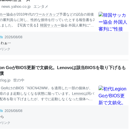
news.yahoo.co.jp
エンタメ
カー
協会が2010年代の
ワールドカップ
予選などの試合の前後
の審判員らに対し、性的な接待を行っていたとする報告書をJ
しました。 【写真で見る】
韓国
サッカー
協会 外国人審判に“性
や五輪の予選、2011年から約1年間で10人余に対し JNN報告書
が入手した
韓国
政府の資料によりますと、大韓
サッカー
協会は2
fx
2026/08/08
月からのおよそ1年間に、
韓国
で行われた
ワールドカップ
やオリ
うわぁ⋯
予選などあわせて7試合で、外国人審判ら10人あまりに対し、
リンク
を行っていたということです。 費用は1回あたり日
本
円で最大
どで、協会の副会長の承認まで行われ、協会の法人カードで支
ました。
韓国
代表チームは、この7試合は5勝2分の成績で、
ion GoがBIOS更新で文鎮化。Lenovoは該当BIOSを取り下げるも
ませんでした。
韓国
国民 「
本
当に我が国の恥さらしだと思
償
らやり直さないといけない」 「スポ
zlog.jp
世の中
n
Go
向けのBIOS「N3CN42WW」を適用した一部の個体が、
暗のまま起動しなくなる状態に陥っています。
Lenovo
は同バ
配布を取り下げましたが、すでに起動しなくなった個体への
ていません。 初代Legion
Go
にN3CN42WWを適用すると画
まま起動しない 初代Legion
Go
（Legion
Go
8APU1）向け
fx
2026/08/08
ていたBIOS「N3CN42WW」を適用すると、電源ボタンとコ
つら
ーのLEDは点灯しファンも回転するものの、画面は真っ暗の
リンク
ws
が起動しなくなるという報告が複数上がっています。外部