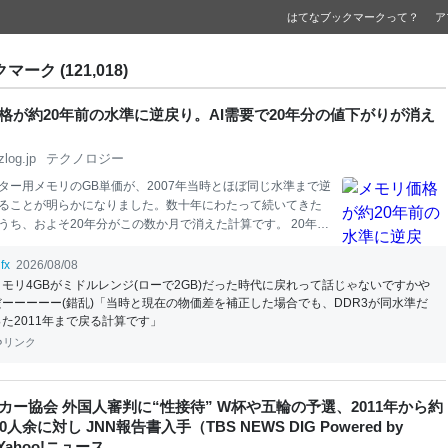
はてなブックマークって？
ア
マーク (121,018)
格が約20年前の水準に逆戻り。AI需要で20年分の値下がりが消え
zlog.jp
テクノロジー
ター用メモリのGB単価が、2007年当時とほぼ同じ水準まで逆
ることが明らかになりました。数十年にわたって続いてきた
うち、およそ20年分がこの数か月で消えた計算です。 20年分
を消したのは
AI
向けHBM。供給は年20%増、需要は年200%
Mの価格は、製造プロセスの微細化と世代交代を重ねるたびにGB
fx
2026/08/08
下げ、数十年にわたりほぼ一貫して下がり続けてきました。
メモリ4GBがミドルレンジ(ローで2GB)だった時代に戻れって話じゃないですかや
レンドが崩れたのは2025年秋以降で、
AI
向けデータセンター
だーーーーー(錯乱)「当時と現在の物価差を補正した場合でも、DDR3が同水準だ
を起点に、自作
PC
向けのDDR5も短期間で急騰しています。
った2011年まで戻る計算です」
動きを長期データで確かめたのが、ケベック大学TELUQのコ
リンク
サイエンス教授Daniel L
em
ire氏です。同氏が2026年8月5
稿した比較によると、メモリのGB単価は2007年当時とほぼ同
り、
技術
製品の価格が
カー協会 外国人審判に“性接待” W杯や五輪の予選、2011年から約
0人余に対し JNN報告書入手（TBS NEWS DIG Powered by
 Yahoo!ニュース