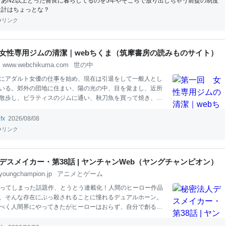
まあN2以上とった善良に暮らしてるのを5年やそこらで放り出しちゃう前提の制度
設計はちょっとな？
リンク
女性専用ジムの清潔｜webちくま（筑摩書房の読みものサイト）
www.webchikuma.com
世の中
にアダルト女優の
仕事
を始め、現在は引退をして一般人とし
いる。郊外の団地に住まい、陽の光の中、目を覚まし、近所
散歩し、ピラティスのジムに通い、秋刀魚を買って焼き、小
エドワード・ヤンなど敬愛する監督の作品を夜な夜な観る。
偶に立ち、誰でもない誰かとして人と語らい、「元AV女優」
fx
2026/08/08
世に出ることに逡巡し何年も完成しない
小説
と向き合う
リンク
尽きる
貯金
、三〇代の健康、
映画
監督の夢を手放していく過
しく思えるAV業界とそこで働きつづける女性たちの姿、いま
い就職、どんどん地元へ帰るか
結婚
するかの二択へ収まって
デスメイカー・第38話 | ヤンチャンWeb（ヤングチャンピオン）
の女性たち、半端な立ち位置、それでも小さく幸福で素朴な
youngchampion.jp
アニメとゲーム
トルは離職したことを後悔するような雰囲気ですが、このタ
かれる人たちに「やめたところでどうにもなっていないが、
ってしまった話題作、とうとう連載化！人間のヒーロー作品
を過ごしている」姿をフ
、そんな存在にぶっ殺されることに憧れるデュアルホーン。
べく人間界にやってきたがヒーローはおらず、自分で創るこ
ヤバい怪人が次々生まれて…！？死と興奮に詳しい鬼才・鰻