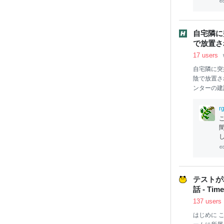
自宅隣に
で放置さ
17 users
自宅隣に突
陰で放置さ
ンターの建
ら、近隣住
ついていな
rg
テストが
話 - Time
137 users
はじめに 