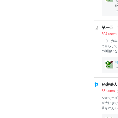
改定を入
第一回 
304 users
二〇一六年
て暮らして
の川沿いを
津安二郎や
友人
の店に
rg
の肩書きで
日々。底を
程、時折眩
さらできな
秘密法人
いく同年代
55 users
毎日。タイ
イトルに惹
SNS
でバズ
幸福な毎日
が大好きで
夢を叶える
とにしたら