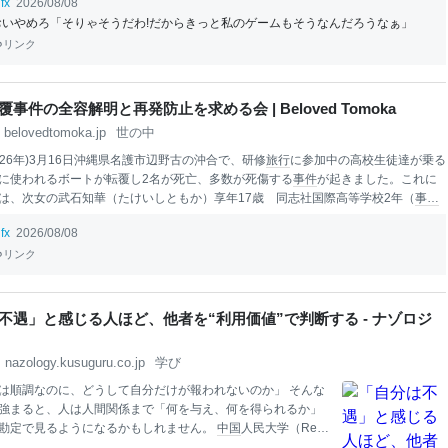
贈る、濁り切った世界観。悪の組織ブラックコメディ！
fx
2026/08/08
おいやめろ「そりゃそうだわ!だからきっと私のゲームもそうなんだろうなぁ」
リンク
事件の全容解明と再発防止を求める会 | Beloved Tomoka
belovedtomoka.jp
世の中
026年)3月16日沖縄県名護市辺野古の沖合で、研修
旅行
に参加中の高校生徒達が乗る
に使われるボートが転覆し2名が死亡、多数が死傷する
事件
が起きました。これに
は、次女の武石知華（たけいしともか）享年17歳 同志社国際高等学校2年（
事件
いました。 なぜ、抗議船に乗らなければならなかったのか？ なぜ、生徒達だけで
fx
2026/08/08
か？ なぜ、知華が亡くならなければならなかったのか？
事件
から数か月が経った
責任を問われず、未だ解明されていないことが多く残っています。有耶無耶にする
リンク
て許されない事だと考えています。子供達が安心安全に課外活動に臨めるよう、ま
な悲しみが二度と繰り返されないことを願い、私たち遺族とこの目的に賛同する有
共にこの会を設立致しました。 2026年7月22日
不遇」と感じる人ほど、他者を“利用価値”で判断する - ナゾロジ
nazology.kusuguru.co.jp
学び
は順調なのに、どうして自分だけが報われないのか」 そんな
強まると、人は人間関係まで「何を与え、何を得られるか」
勘定で見るようになるかもしれません。
中国
人民大学（Ren
s
it
y of China）の研究チームが3つの研究を行ったところ、自