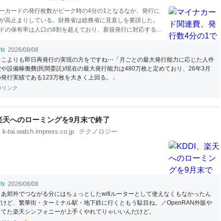
ー
カードの発行枚数がピーク時の4分の1となるなか、発行に
が高止まりしている。財務省は総務省に見直しを要請した。
ドの保有率は人口の8割を超えており、新規発行に対応する体
必要となる。財務省による2026年度の予算執行調査で判明し
に対して27年度の予算要求で必要な対応を求める。マイナカ
fx
2026/08/08
や郵送などにかかる
お金
は総務省が地方公共団体情報システ
そこよりも即日再発行の実現の方をですね⋯「月ごとの最大発行能力に応じた人件
費や設備稼働費(民間委託)/現在の最大発行能力は480万枚と定めており、26年3月
の発行実績である123万枚を大きく上回る。」
リンク
、楽天へのローミングを9月末で終了
k-tai.watch.impress.co.jp
テクノロジー
fx
2026/08/08
まあ郊外でつながる分にはちょっとしたwifiルーターとして使えなくもなかったん
だけど、繁華街・ターミナル駅・地下鉄に行くともう駄目ね。／OpenRAN外販や
ってた楽天シンフォニーが上手くやれてりゃいいんだけど。