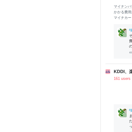
マイナンバ
かかる費用
マイナカー
制の縮小が
た。総務省
rg
ードの発行
KDDI
161 users
rg