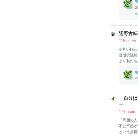
田まあちが
rg
辺野古転覆
115 users
令和8年(2
普段抗議船
より私たち
当時）を失
rg
出航したの
今でも誰も
ことはけし
たこのよう
志の方達と
「自分は
ー
171 users
「周囲の人
不公平感が
という損得
min Univer