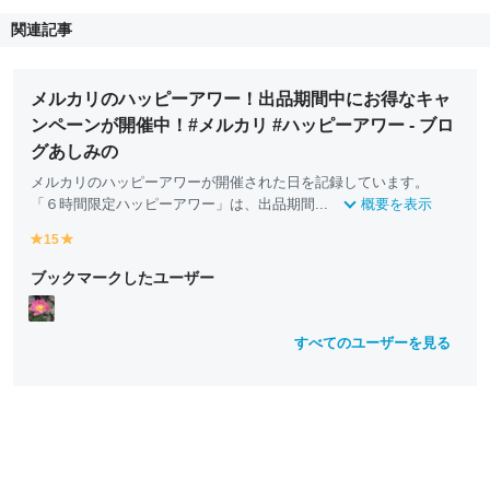
関連記事
メルカリのハッピーアワー！出品期間中にお得なキャ
ンペーンが開催中！#メルカリ #ハッピーアワー - ブロ
グあしみの
メルカリのハッピーアワーが開催された日を記録しています。
「６時間限定ハッピーアワー」は、出品期間...
概要を表示
15
y
y
e
e
ブックマークしたユーザー
ll
ll
o
o
w
w
すべてのユーザーを見る