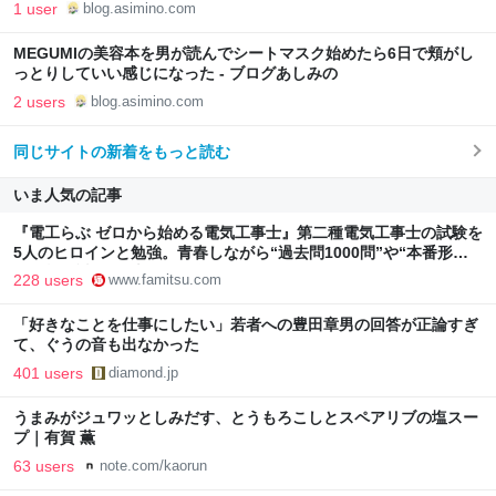
1 user
blog.asimino.com
MEGUMIの美容本を男が読んでシートマスク始めたら6日で頬がし
っとりしていい感じになった - ブログあしみの
2 users
blog.asimino.com
同じサイトの新着をもっと読む
いま人気の記事
『電工らぶ ゼロから始める電気工事士』第二種電気工事士の試験を
5人のヒロインと勉強。青春しながら“過去問1000問”や“本番形式
CBT模擬試験”で本格的に学べるノベルゲーム | ゲーム・エンタメ
228 users
www.famitsu.com
最新情報のファミ通.com
「好きなことを仕事にしたい」若者への豊田章男の回答が正論すぎ
て、ぐうの音も出なかった
401 users
diamond.jp
うまみがジュワッとしみだす、とうもろこしとスペアリブの塩スー
プ｜有賀 薫
63 users
note.com/kaorun