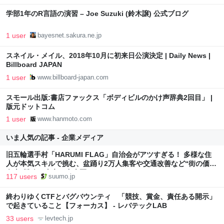
学部1年のR言語の演習 – Joe Suzuki (鈴木譲) 公式ブログ
1 user
bayesnet.sakura.ne.jp
スネイル・メイル、2018年10月に初来日公演決定 | Daily News |
Billboard JAPAN
1 user
www.billboard-japan.com
スモール出版:書店ファックス「ボディビルのかけ声辞典2回目」 |
版元ドットコム
1 user
www.hanmoto.com
いま人気の記事 - 企業メディア
旧五輪選手村「HARUMI FLAG」自治会がアツすぎる！ 多様な住
人が本気スキルで挑む、盆踊り2万人集客や交通改善など“街の価値
向上”戦略 東京・中央区
117 users
suumo.jp
終わりゆくCTFとバグバウンティ 「競技、賞金、責任ある開示」
で起きていること【フォーカス】 - レバテックLAB
33 users
levtech.jp