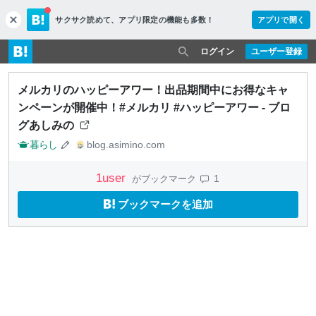
サクサク読めて、
アプリ限定の機能も多数！
アプリで開く
c
l
o
ログイン
ユーザー登録
s
e
メルカリのハッピーアワー！出品期間中にお得なキャ
ンペーンが開催中！#メルカリ #ハッピーアワー - ブロ
グあしみの
暮らし
blog.asimino.com
1
user
1
がブックマーク
ブックマークを追加