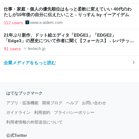
仕事・家庭・個人の優先順位はもっと柔軟に変えていい 40代のわ
たしが10年後の自分に伝えたいこと - りっすん by イーアイデム
112 users
www.e-aidem.com
21年ぶり新作、ドット絵エディタ「EDGE1」「EDGE2」
「Edge3」の歴史について作者に聞く【フォーカス】 - レバテック
LAB
91 users
levtech.jp
企業メディアをもっと読む
はてなブックマーク
アプリ・拡張機能
開発ブログ
ヘルプ
お問い合わせ
ガイドライン
利用規約
プライバシーポリシー
利用者情報の外部送信について
公式Twitter