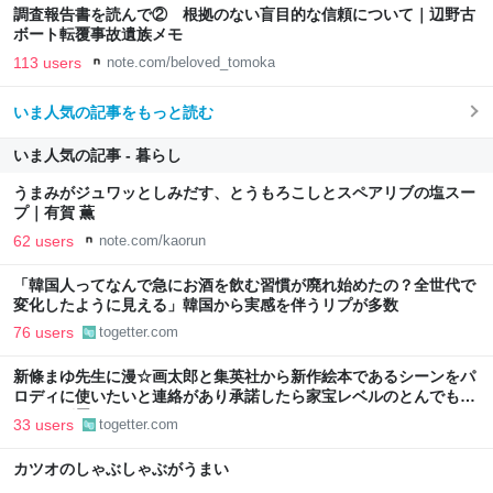
調査報告書を読んで② 根拠のない盲目的な信頼について｜辺野古
ボート転覆事故遺族メモ
113 users
note.com/beloved_tomoka
いま人気の記事をもっと読む
いま人気の記事 - 暮らし
うまみがジュワッとしみだす、とうもろこしとスペアリブの塩スー
プ｜有賀 薫
62 users
note.com/kaorun
「韓国人ってなんで急にお酒を飲む習慣が廃れ始めたの？全世代で
変化したように見える」韓国から実感を伴うリプが多数
76 users
togetter.com
新條まゆ先生に漫☆画太郎と集英社から新作絵本であるシーンをパ
ロディに使いたいと連絡があり承諾したら家宝レベルのとんでもな
いものが届いた
33 users
togetter.com
カツオのしゃぶしゃぶがうまい