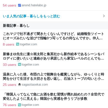
54 users
anond.hatelabo.jp
いま人気の記事 - 暮らしをもっと読む
新着記事 - 暮らし
これマジで社不過ぎて聞きたくないんですけど、結婚報告ツイート
にオーズみたいな並びで指輪3つ写ってるの何なんですか。仲人の
分？
8 users
togetter.com
新條まゆ先生に漫☆画太郎と集英社から新作絵本であるシーンをパ
ロディに使いたいと連絡があり承諾したら家宝レベルのとんでもな
いものが届いた
33 users
togetter.com
温泉に入った後、布団の上で能舞台を鑑賞しながら、ゆっくりと時
間をかけて生活する大切さを思い返し、石油ストーブの匂いと小学
生時代の懐かしい一場面を思い出したこと - 失われた世界を探して
25 users
sagasitasekai.com
「韓国人ってなんで急にお酒を飲む習慣が廃れ始めたの？全世代で
変化したように見える」韓国から実感を伴うリプが多数
76 users
togetter.com