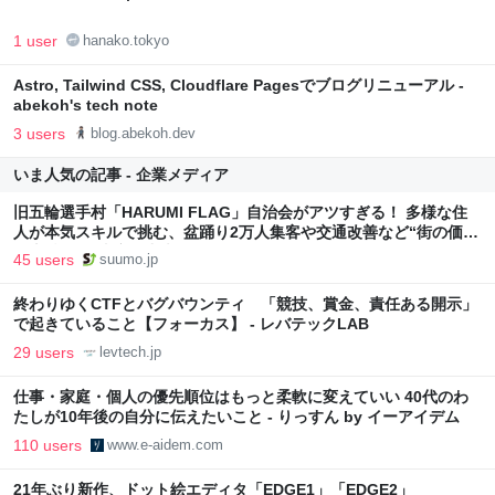
1 user
hanako.tokyo
Astro, Tailwind CSS, Cloudflare Pagesでブログリニューアル -
abekoh's tech note
3 users
blog.abekoh.dev
いま人気の記事 - 企業メディア
旧五輪選手村「HARUMI FLAG」自治会がアツすぎる！ 多様な住
人が本気スキルで挑む、盆踊り2万人集客や交通改善など“街の価値
向上”戦略 東京・中央区
45 users
suumo.jp
終わりゆくCTFとバグバウンティ 「競技、賞金、責任ある開示」
で起きていること【フォーカス】 - レバテックLAB
29 users
levtech.jp
仕事・家庭・個人の優先順位はもっと柔軟に変えていい 40代のわ
たしが10年後の自分に伝えたいこと - りっすん by イーアイデム
110 users
www.e-aidem.com
21年ぶり新作、ドット絵エディタ「EDGE1」「EDGE2」