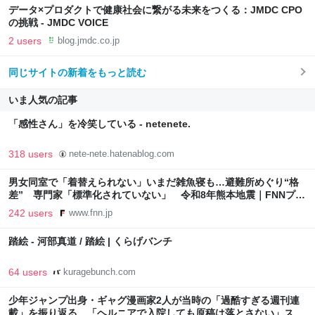
データ×プロダクトで健康社会に繋がる未来をつくる：JMDC CPO
の挑戦 - JMDC VOICE
2 users
blog.jmdc.co.jp
同じサイトの新着をもっと読む
いま人気の記事
「感性さん」を冷笑している - netenete.
318 users
nete-nete.hatenablog.com
男女同室で「着替えられない」いまだ雑魚寝も…避難所めぐり“格
差” 専門家「標準化されていない」 令和8年熊本地震｜FNNプラ
イムオンライン
242 users
www.fnn.jp
踏絵 - 河部真道 / 踏絵 | くらげバンチ
64 users
kuragebunch.com
少年ジャンプ出身・ギャグ漫画家2人が当時の「過酷すぎる週刊連
載」を振り返る。「ヘルニアで入院しても原稿は落とさない」スト