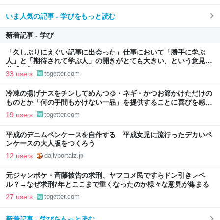
いま人気の記事 - 学びをもっと読む
新着記事 - 学び
「久しぶりにえぐい記事に出会った」仕事において「勝手に学ぶ
人」と「期待されて学ぶ人」の開きがとても大きい、という意見に
共感が集まる
33 users
togetter.com
冷凍の揚げナスをチンしてめんつゆ・ネギ・かつお節かけただけの
ものとか「何の手間もかけない一品」を提供することに喜びを感じ
る…こういう簡単レシピもっと知りたい
19 users
togetter.com
平成のデニムペンケースを自作する 平成女児に流行ったデカいペ
ンケースの大人版をつくろう
12 users
dailyportalz.jp
元ジャンポケ・斉藤被告の求刑、ヤフコメ民ですらドン引きレベ
ル？→なぜ求刑7年とここまで重くなったのか様々な意見が集まる
27 users
togetter.com
新着記事 - 学びをもっと読む