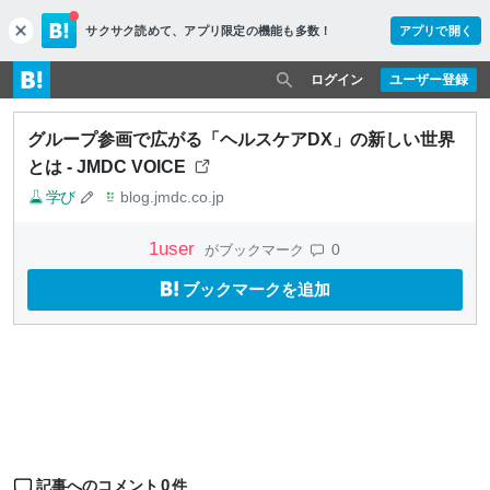
サクサク読めて、
アプリ限定の機能も多数！
アプリで開く
c
l
o
ログイン
ユーザー登録
s
e
グループ参画で広がる「ヘルスケアDX」の新しい世界
とは - JMDC VOICE
学び
blog.jmdc.co.jp
1
user
0
がブックマーク
ブックマークを追加
0
記事へのコメント
件