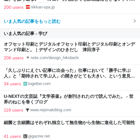
イックな舞台裏 | 日刊SPA!
200 users
nikkan-spa.jp
いま人気の記事をもっと読む
いま人気の記事 - 学び
オフセット印刷とデジタルオフセット印刷とデジタル印刷とオンデ
マンド印刷と。｜デザインのひきだし 津田淳子
206 users
note.com/design_hikidashi
「久しぶりにえぐい記事に出会った」仕事において「勝手に学ぶ
人」と「期待されて学ぶ人」の開きがとても大きい、という意見に
共感が集まる
34 users
togetter.com
U-NEXTの文芸誌『文学茶釜』が創刊されたので読んでみた。 - 世
界のねじを巻くブログ
118 users
www.nejimakiblog.com
細菌と古細菌はそれぞれ独立して無生物から生物に進化した可能性
41 users
gigazine.net