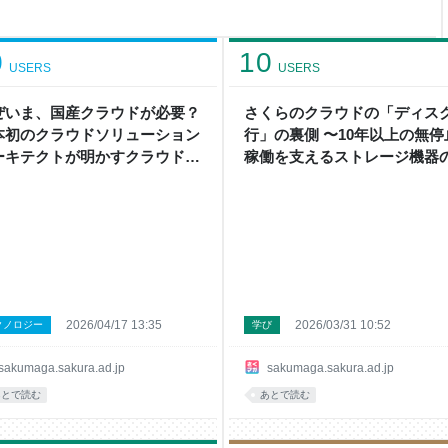
える実機ハードウェアの劣化が進
新するのか。 お客さまのデー
ともいえる存在です。 前編で
0
10
USERS
USERS
ぜいま、国産クラウドが必要？
さくらのクラウドの「ディス
本初のクラウドソリューション
行」の裏側 〜10年以上の無停
ーキテクトが明かすクラウドの
稼働を支えるストレージ機器
質と国産の使命
朽化対策とは〜 - さくマガ
2026/04/17 13:35
2026/03/31 10:52
クノロジー
学び
sakumaga.sakura.ad.jp
sakumaga.sakura.ad.jp
あとで読む
あとで読む