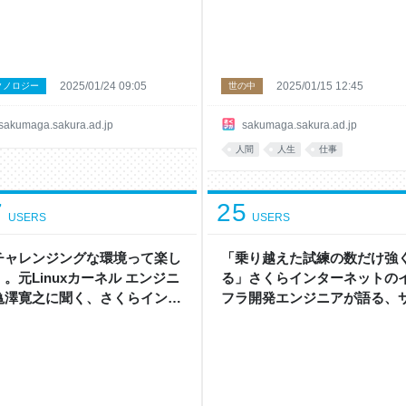
2025/01/24 09:05
2025/01/15 12:45
クノロジー
世の中
sakumaga.sakura.ad.jp
sakumaga.sakura.ad.jp
人間
人生
仕事
7
25
USERS
USERS
チャレンジングな環境って楽し
「乗り越えた試練の数だけ強
。元Linuxカーネル エンジニ
る」さくらインターネットの
亀澤寛之に聞く、さくらインタ
フラ開発エンジニアが語る、
ネット転職の決め手とは？ - さ
ビス開発の楽しさとは - さく
マガ