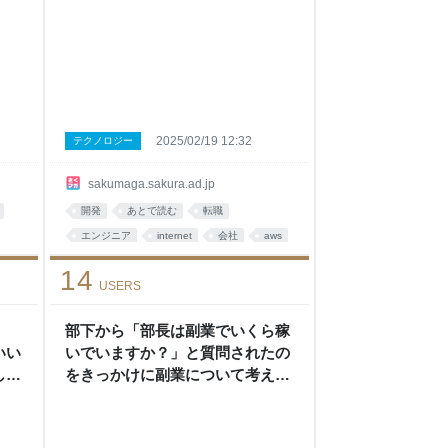
2025/02/19 12:32
テクノロジー
sakumaga.sakura.ad.jp
開発
あとで読む
転職
エンジニア
internet
会社
aws
インタビュー
インターネット
14
USERS
部下から「部長は副業でいくら稼
いい
いでいますか？」と質問されたの
しに
をきっかけに副業について考えて
けな
みた。 - さくマガ