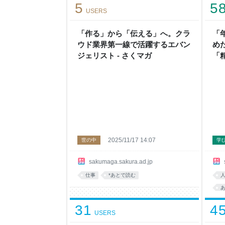
5
5
USERS
「作る」から「伝える」へ。クラ
「
ウド業界第一線で活躍するエバン
め
ジェリスト - さくマガ
「
鹿
さ
2025/11/17 14:07
世の中
学
sakumaga.sakura.ad.jp
仕事
*あとで読む
31
4
USERS