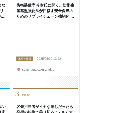
次な
防衛装備庁 今村氏に聞く。防衛生
ャリ
産基盤強化法が目指す安全保障の
 -
ためのサプライチェーン強靭化 -
さくマガ
2025/05/30 13:22
政治と経済
sakumaga.sakura.ad.jp
3
USERS
エン
客先担当者がイヤな感じだったら
真宏
発想の転換で乗り切ろう - さくマ