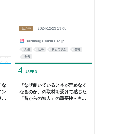
2024/12/23 13:08
世の中
sakumaga.sakura.ad.jp
人生
仕事
あとで読む
会社
参考
4
USERS
くな
『なぜ働いていると本が読めなく
イン
なるのか』の取材を受けて感じた
サー
「昔からの知人」の重要性 - さく
マガ
マガ