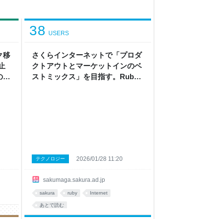
38
USERS
ク移
さくらインターネットで「プロダ
止
クトアウトとマーケットインのベ
の老
ストミックス」を目指す。Ruby
コミッター成瀬インタビュー
2026/01/28 11:20
テクノロジー
sakumaga.sakura.ad.jp
sakura
ruby
Internet
あとで読む