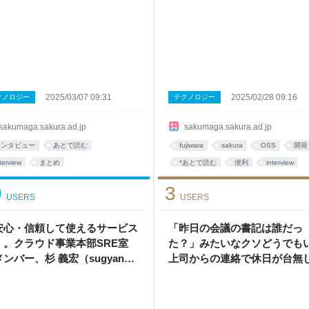
 - さくマガ
2025/03/07 09:31
2025/02/28 09:16
クノロジー
テクノロジー
sakumaga.sakura.ad.jp
sakumaga.sakura.ad.jp
インタビュー
あとで読む
fujiwara
sakura
OSS
開発
terview
まとめ
*あとで読む
便利
interview
ツール
web
9
3
USERS
USERS
安心・信頼して使えるサービス
「昨日の会議の書記は誰だっ
」。クラウド事業本部SRE室
た？」みたいなクソどうでも
ンバー、杉 義宏（sugyan）
上司からの連絡で休日が台無
インタビュー - さくマガ
される悲劇を繰り返してはい
い。 - さくマガ