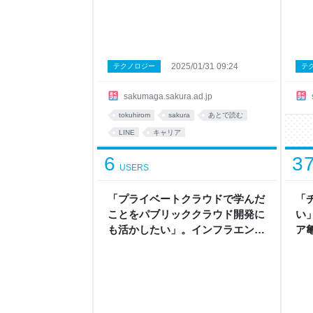
2025/01/31 09:24
テクノロジー
テ
sakumaga.sakura.ad.jp
tokuhirom
sakura
あとで読む
LINE
キャリア
6
3
USERS
「プライベートクラウドで学んだ
「
ことをパブリッククラウド開発に
い」
も活かしたい」。インフラエンジ
ア
ニア 廣瀬崇人が考える「さくら
ー
のクラウド」の展望 - さくマガ
く