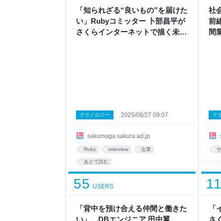
「知られざる“良いもの”を届けた
社
い」Rubyコミッター 卜部昌平が
前
さくらインターネットで描く未来
間
とは？ - さくマガ
2025/08/27 09:07
テクノロジー
テ
sakumaga.sakura.ad.jp
Ruby
interview
企業
あとで読む
55
1
USERS
「背中を預け合える仲間と働きた
「
い」。DBエンジニア 田中翼
さ