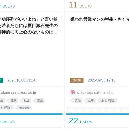
8
11
USERS
USERS
年功序列がいいよね」と言い始
嫌われ営業マンの半生 - さく
た若者たちには夏目漱石先生の
精神的に向上心のないものは馬
だ」という言葉を捧げるよ。 -
くマガ
2025/10/06 13:14
2025/09/08 12:18
び
世の中
sakumaga.sakura.ad.jp
sakumaga.sakura.ad.jp
人生
仕事
社会
言葉
労働
仕事
あとで読む
あとで読む
oooooo
5
22
USERS
USERS