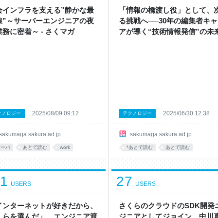
会インフラを支える”静かな最
「情報の橋渡し役」として、
線”～サーバーエンジニアの夜
る挑戦へ──30年の編集者キ
業務に密着～ - さくマガ
アが導く“技術情報発信”の未来
さくマガ
2025/08/09 09:12
2025/06/30 12:38
クノロジー
テクノロジー
sakumaga.sakura.ad.jp
sakumaga.sakura.ad.jp
サーバ
あとで読む
work
*あとで読む
あとで読む
11
27
USERS
USERS
インターネットが好きだから、
さくらのクラウドのSDK開発
くらを選んだ」。エンジニア渡
ジニアとしてジョイン。中川