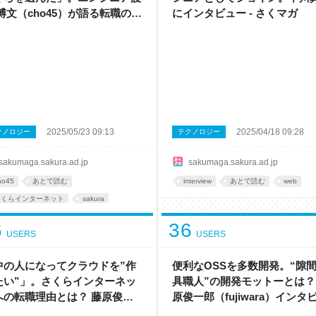
 博文（cho45）が語る転職の理
にインタビュー - さくマガ
- さくマガ
2025/05/23 09:13
2025/04/18 09:28
クノロジー
テクノロジー
sakumaga.sakura.ad.jp
sakumaga.sakura.ad.jp
ho45
あとで読む
interview
あとで読む
web
さくらインターネット
sakura
エンジニア
インターネット
仕事
6
36
USERS
USERS
terview
中の人になってクラウドを”作
便利なOSSを多数開発。“隙
たい”」。さくらインターネッ
具職人”の開発モットーとは？
への転職理由とは？ 藤原俊一
原俊一郎（fujiwara）インタ
fujiwara）インタビュー【後
ー【前編】 - さくマガ