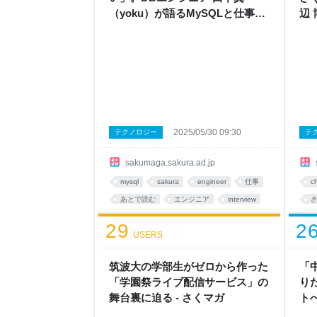
（yoku）が語るMySQLと仕事観
辺
- さくマガ
由 
2025/05/30 09:30
テクノロジー
テ
sakumaga.sakura.ad.jp
mysql
sakura
engineer
仕事
c
あとで読む
エンジニア
interview
29
2
USERS
in
筑波大の学部生がゼロから作った
「
「学園祭ライブ配信サービス」の
り
舞台裏に迫る - さくマガ
ト
郎（