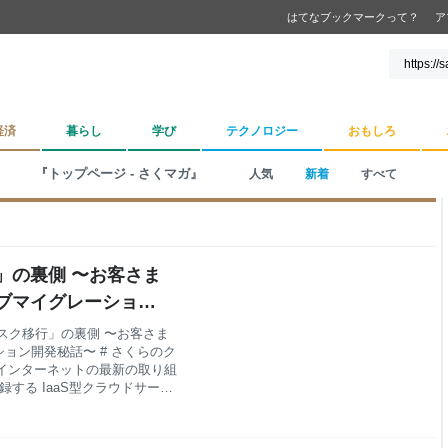
はてなブックマークって？
ア
経済
暮らし
学び
テクノロジー
おもしろ
『トップページ - さくマガ』
人気
新着
すべて
」の裏側 〜お客さま
ブマイグレーション
スク移行」の裏側 〜お客さま
ョン開発秘話〜 # さくらのク
くらインターネットの最新の取り組
する IaaS型クラウドサービ
 高い自由度と柔軟な拡張性を
はお客さまのビジネスに直結し
小限に抑えなければなりませ