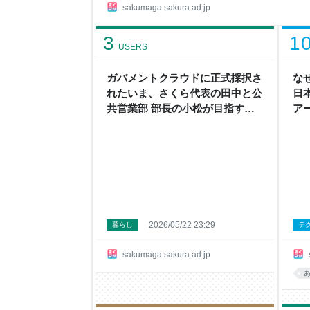
ん。 サービス開始から10年。膨大なデータを支
sakumaga.sakura.ad.jp
むなか、停止できないサービスをどう守り、どう更
タを預かる「ディスク」機能は、クラウドの心臓部
3
1
は、そのストレージ更改にともなう「第1世代ディ
USERS
ガバメントクラウドに正式採択さ
な
れたいま、さくら代表の田中と公
日
共営業部 部長の小松が目指す未
ア
来 - さくマガ
本
2026/05/22 23:29
暮らし
テ
sakumaga.sakura.ad.jp