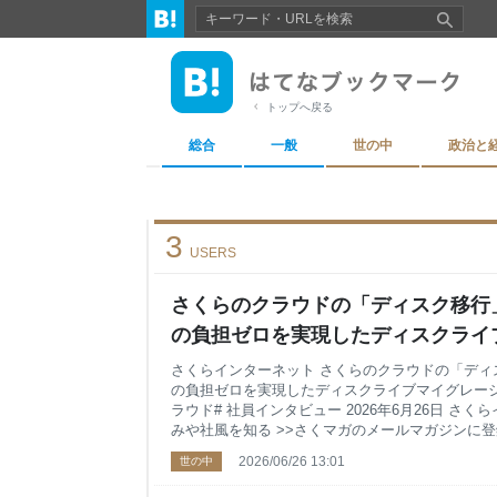
トップへ戻る
総合
一般
世の中
政治と
3
USERS
さくらのクラウドの「ディスク移行
の負担ゼロを実現したディスクライ
開発秘話〜 - さくマガ
さくらインターネット さくらのクラウドの「ディ
の負担ゼロを実現したディスクライブマイグレーシ
ラウド# 社員インタビュー 2026年6月26日 さ
みや社風を知る >>さくマガのメールマガジンに登録
スとして成長を続けてきた「さくらのクラウド」。
2026/06/26 13:01
世の中
提供する一方、常時稼働しているサービスの停止
ます。そのため、障害やメンテナンスの影響は最