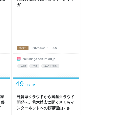
ガ
2025/04/02 13:05
世の中
sakumaga.sakura.ad.jp
人間
仕事
あとで読む
49
USERS
間家
外資系クラウドから国産クラウド
 藤
開発へ。荒木靖宏に聞くさくらイ
ビュ
ンターネットへの転職理由 - さく
マガ