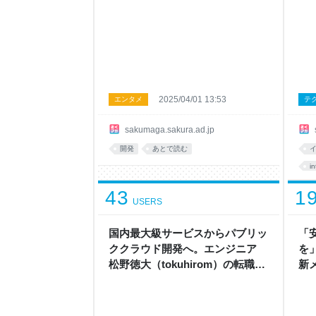
編】
2025/04/01 13:53
エンタメ
テ
sakumaga.sakura.ad.jp
開発
あとで読む
in
43
1
USERS
国内最大級サービスからパブリッ
「
ククラウド開発へ。エンジニア
を
松野徳大（tokuhirom）の転職理
新メ
由とは？ - さくマガ
に