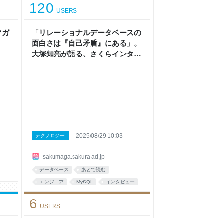
120
USERS
マガ
「リレーショナルデータベースの
面白さは『自己矛盾』にある」。
大塚知亮が語る、さくらインター
ネットのDBのこれから - さくマ
ガ
2025/08/29 10:03
テクノロジー
sakumaga.sakura.ad.jp
データベース
あとで読む
エンジニア
MySQL
インタビュー
企業
Database
インターネット
6
USERS
資料