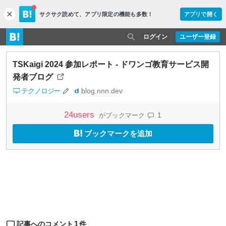
サクサク読めて、
アプリ限定の機能も多数！
アプリで開く
c
l
o
ログイン
ユーザー登録
s
e
TSKaigi 2024 参加レポート - ドワンゴ教育サービス開
発者ブログ
テクノロジー
blog.nnn.dev
24
users
1
がブックマーク
ブックマークを追加
1
記事へのコメント
件