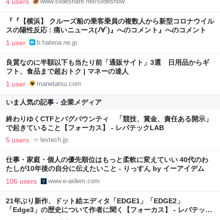
4 users
www.slideshare.net/slideshow
『『【横浜】 クルーズ船の乗客乗員の複数人から新型コロナウイル
スの陽性反応 : 痛いニュース(ﾉ∀`)』へのコメント』へのコメント
1 user
b.hatena.ne.jp
良質なのに半額以下も当たり前「通販サイト」3選 日用品からギ
フト、食品まで超おトク | マネーの達人
1 user
manetatsu.com
いま人気の記事 - 企業メディア
終わりゆくCTFとバグバウンティ 「競技、賞金、責任ある開示」
で起きていること【フォーカス】 - レバテックLAB
5 users
levtech.jp
仕事・家庭・個人の優先順位はもっと柔軟に変えていい 40代のわ
たしが10年後の自分に伝えたいこと - りっすん by イーアイデム
106 users
www.e-aidem.com
21年ぶり新作、ドット絵エディタ「EDGE1」「EDGE2」
「Edge3」の歴史について作者に聞く【フォーカス】 - レバテック
LAB