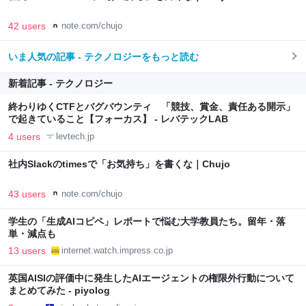
42 users
note.com/chujo
いま人気の記事 - テクノロジーをもっと読む
新着記事 - テクノロジー
終わりゆくCTFとバグバウンティ 「競技、賞金、責任ある開示」
で起きていること【フォーカス】 - レバテックLAB
4 users
levtech.jp
社内Slackのtimesで「お気持ち」を書くな｜Chujo
43 users
note.com/chujo
学生の「生成AIコピペ」レポートで悩む大学教員たち。留年・落
単・減点も
13 users
internet.watch.impress.co.jp
英国AISIの評価中に発生したAIエージェントの権限外行動について
まとめてみた - piyolog