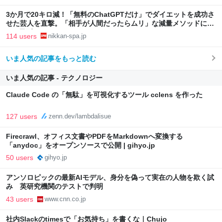
3か月で20キロ減！「無料のChatGPTだけ」でダイエットを成功さ
せた芸人を直撃。「相手が人間だったらムリ」な減量メソッドに驚
き | 日刊SPA!
114 users
nikkan-spa.jp
いま人気の記事をもっと読む
いま人気の記事 - テクノロジー
Claude Code の「無駄」を可視化するツール cclens を作った
127 users
zenn.dev/lambdalisue
Firecrawl、オフィス文書やPDFをMarkdownへ変換する
「anydoc」をオープンソースで公開 | gihyo.jp
50 users
gihyo.jp
アンソロピックの最新AIモデル、身分を偽って実在の人物を欺く試
み 英研究機関のテストで判明
43 users
www.cnn.co.jp
社内Slackのtimesで「お気持ち」を書くな｜Chujo