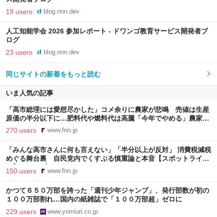
19 users
blog.nnn.dev
人工知能学会 2026 参加レポート - ドワンゴ教育サービス開発者ブ
ログ
23 users
blog.nnn.dev
同じサイトの新着をもっと読む
いま人気の記事
「高市総理には愛想尽かした」コメ余りに農家が悲鳴 売値は生産
原価の半分以下に…肥料代や燃料代は高騰「今年でやめる」農家も
｜FNNプライムオンライン
270 users
www.fnn.jp
「みんな高市さんに何も言えない」「半分以上が反対」 消費税減税
めぐる舞台裏 自民党内でくすぶる慎重論と本音【スポットライ
ト】｜FNNプライムオンライン
150 users
www.fnn.jp
かつて６５０万部を誇った「週刊少年ジャンプ」、発行部数が初の
１００万部割れ…国内の紙雑誌で「１００万部超」ゼロに
229 users
www.yomiuri.co.jp