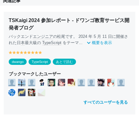
関連記事
TSKaigi 2024 参加レポート - ドワンゴ教育サービス開
発者ブログ
バックエンド
エンジニア
の松尾です。 2024 年 5 月 11 日に開催さ
れた日
本
最大級の
TypeScript
をテーマ...
概要を表示
y
y
y
y
y
y
y
y
y
e
e
e
e
e
e
e
e
e
dwango
TypeScript
あとで読む
ll
ll
ll
ll
ll
ll
ll
ll
ll
o
o
o
o
o
o
o
o
o
ブックマークしたユーザー
w
w
w
w
w
w
w
w
w
すべてのユーザーを見る