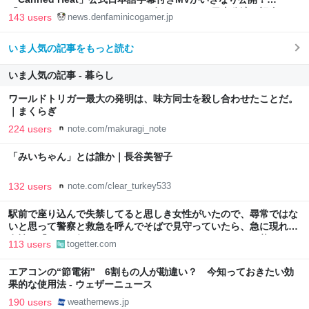
「SUMMER SONIC 2026」での9年ぶりとなる日本公演を記念して
143 users
news.denfaminicogamer.jp
いま人気の記事をもっと読む
いま人気の記事 - 暮らし
ワールドトリガー最大の発明は、味方同士を殺し合わせたことだ。
｜まくらぎ
224 users
note.com/makuragi_note
「みいちゃん」とは誰か｜長谷美智子
132 users
note.com/clear_turkey533
駅前で座り込んで失禁してると思しき女性がいたので、尋常ではな
いと思って警察と救急を呼んでそばで見守っていたら、急に現れた
女性に「あなた何してるんですか！？」とスマホをはたき落とされ
113 users
togetter.com
た話
エアコンの“節電術” 6割もの人が勘違い？ 今知っておきたい効
果的な使用法 - ウェザーニュース
190 users
weathernews.jp