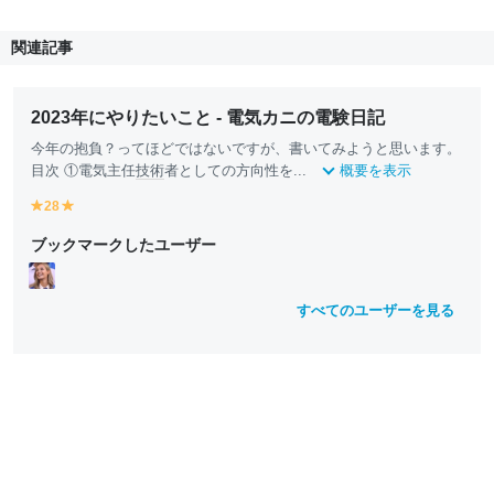
関連記事
2023年にやりたいこと - 電気カニの電験日記
今年の抱負？ってほどではないですが、書いてみようと思います。
目次 ①電気主任
技術
者としての方向性を...
概要を表示
28
y
y
e
e
ブックマークしたユーザー
ll
ll
o
o
w
w
すべてのユーザーを見る