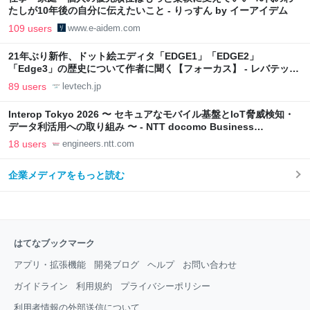
たしが10年後の自分に伝えたいこと - りっすん by イーアイデム
109 users
www.e-aidem.com
21年ぶり新作、ドット絵エディタ「EDGE1」「EDGE2」
「Edge3」の歴史について作者に聞く【フォーカス】 - レバテック
LAB
89 users
levtech.jp
Interop Tokyo 2026 〜 セキュアなモバイル基盤とIoT脅威検知・
データ利活用への取り組み 〜 - NTT docomo Business
Engineers' Blog
18 users
engineers.ntt.com
企業メディアをもっと読む
はてなブックマーク
アプリ・拡張機能
開発ブログ
ヘルプ
お問い合わせ
ガイドライン
利用規約
プライバシーポリシー
利用者情報の外部送信について