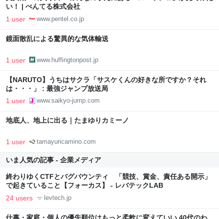
い！ | ぺんてる株式会社
1 user
www.pentel.co.jp
鏡面散乱による驚異的な気体輸送
1 user
www.huffingtonpost.jp
【NARUTO】うちはサクラ「サスケくんの好きな所ですか？それ
は・・・」 : 最強ジャンプ放送局
1 user
www.saikyo-jump.com
地底人、地上に出る｜たまゆりカミーノ
1 user
tamayuricamino.com
いま人気の記事 - 企業メディア
終わりゆくCTFとバグバウンティ 「競技、賞金、責任ある開示」
で起きていること【フォーカス】 - レバテックLAB
24 users
levtech.jp
仕事・家庭・個人の優先順位はもっと柔軟に変えていい 40代のわ