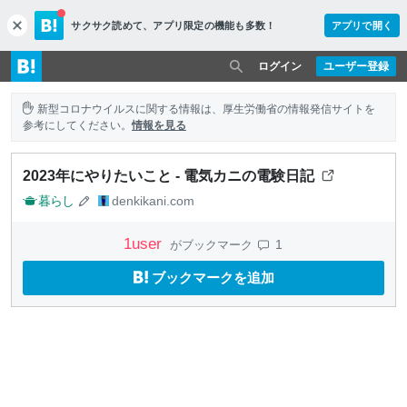
サクサク読めて、
アプリ限定の機能も多数！
アプリで開く
c
l
o
ログイン
ユーザー登録
s
e
新型コロナウイルスに関する情報は、厚生労働省の情報発信サイトを
参考にしてください。
情報を見る
2023年にやりたいこと - 電気カニの電験日記
暮らし
denkikani.com
1
user
1
がブックマーク
ブックマークを追加