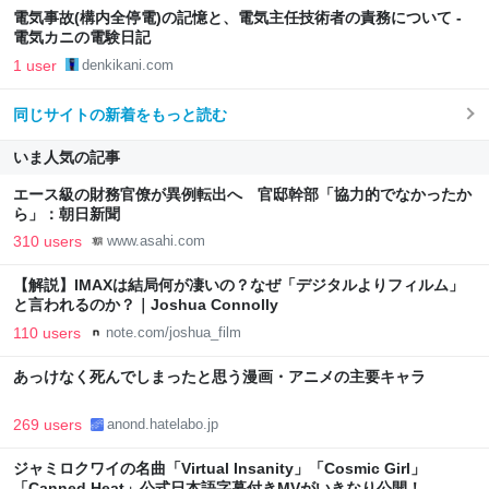
電気事故(構内全停電)の記憶と、電気主任技術者の責務について -
電気カニの電験日記
1 user
denkikani.com
同じサイトの新着をもっと読む
いま人気の記事
エース級の財務官僚が異例転出へ 官邸幹部「協力的でなかったか
ら」：朝日新聞
310 users
www.asahi.com
【解説】IMAXは結局何が凄いの？なぜ「デジタルよりフィルム」
と言われるのか？｜Joshua Connolly
110 users
note.com/joshua_film
あっけなく死んでしまったと思う漫画・アニメの主要キャラ
269 users
anond.hatelabo.jp
ジャミロクワイの名曲「Virtual Insanity」「Cosmic Girl」
「Canned Heat」公式日本語字幕付きMVがいきなり公開！