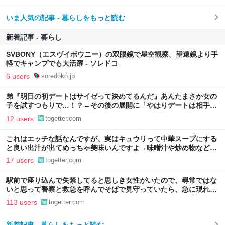
いま人気の記事 - 暮らしをもっと読む
新着記事 - 暮らし
SVBONY（エスヴイボウニー）の双眼鏡で星空観察。望遠鏡より手
軽でキャンプでも大活躍 - ソレドコ
6 users
soredoko.jp
弟『明日の初デートはサイゼって決めてるんだ』あんたまさか女の
子を試すつもりで…！？→その後の展開に「やはりデートは相手へ
の思いやりの気持ち」
12 users
togetter.com
これはエッチな話なんですが、実はキュウリって中華スープにする
と良い出汁が出てめっちゃ美味いんですよ→味噌汁や炒め物など、
キュウリの加熱調理はいろいろある
17 users
togetter.com
駅前で座り込んで失禁してると思しき女性がいたので、尋常ではな
いと思って警察と救急を呼んでそばで見守っていたら、急に現れた
女性に「あなた何してるんですか！？」とスマホをはたき落とされ
113 users
togetter.com
た話