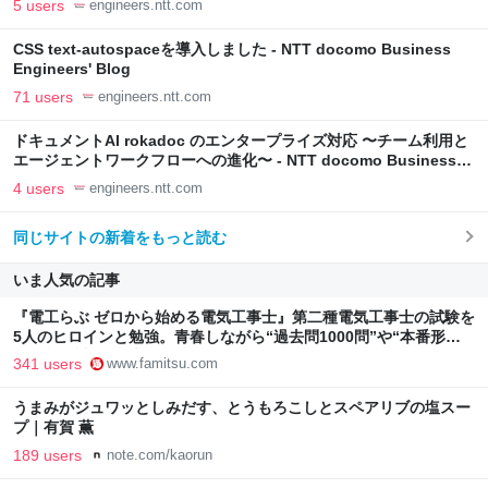
5 users
engineers.ntt.com
CSS text-autospaceを導入しました - NTT docomo Business
Engineers' Blog
71 users
engineers.ntt.com
ドキュメントAI rokadoc のエンタープライズ対応 〜チーム利用と
エージェントワークフローへの進化〜 - NTT docomo Business
Engineers' Blog
4 users
engineers.ntt.com
同じサイトの新着をもっと読む
いま人気の記事
『電工らぶ ゼロから始める電気工事士』第二種電気工事士の試験を
5人のヒロインと勉強。青春しながら“過去問1000問”や“本番形式
CBT模擬試験”で本格的に学べるノベルゲーム | ゲーム・エンタメ
341 users
www.famitsu.com
最新情報のファミ通.com
うまみがジュワッとしみだす、とうもろこしとスペアリブの塩スー
プ｜有賀 薫
189 users
note.com/kaorun