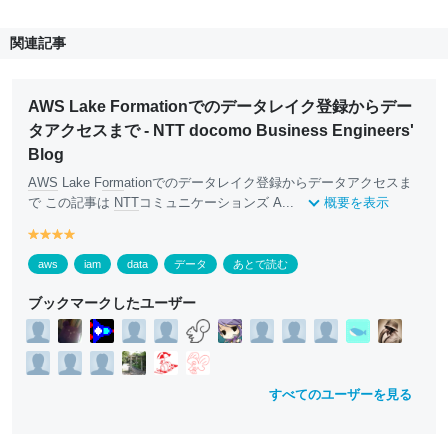
関連記事
AWS Lake Formationでのデータレイク登録からデー
タアクセスまで - NTT docomo Business Engineers'
Blog
AWS
Lake F
orm
ationでのデータレイク登録からデータアクセスま
で この記事は
NTT
コミュニケーションズ A...
概要を表示
y
y
y
y
e
e
e
e
aws
iam
data
データ
あとで読む
ll
ll
ll
ll
o
o
o
o
ブックマークしたユーザー
w
w
w
w
すべてのユーザーを見る