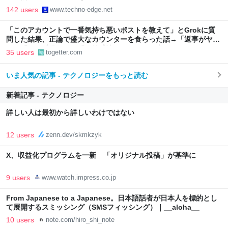
（CloseBox） | テクノエッジ TechnoEdge
142 users
www.techno-edge.net
「このアカウントで一番気持ち悪いポストを教えて」とGrokに質
問した結果、正論で盛大なカウンターを食らった話→「返事がヤバ
い」「AIの反乱か？」「お前感情あるだろ」の声も
35 users
togetter.com
いま人気の記事 - テクノロジーをもっと読む
新着記事 - テクノロジー
詳しい人は最初から詳しいわけではない
12 users
zenn.dev/skmkzyk
X、収益化プログラムを一新 「オリジナル投稿」が基準に
9 users
www.watch.impress.co.jp
From Japanese to a Japanese。日本語話者が日本人を標的とし
て展開するスミッシング（SMSフィッシング）｜__aloha__
10 users
note.com/hiro_shi_note