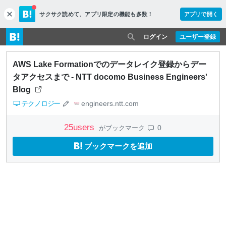
サクサク読めて、
アプリ限定の機能も多数！
アプリで開く
c
l
o
ログイン
ユーザー登録
s
e
AWS Lake Formationでのデータレイク登録からデー
タアクセスまで - NTT docomo Business Engineers'
Blog
テクノロジー
engineers.ntt.com
25
users
0
がブックマーク
ブックマークを追加