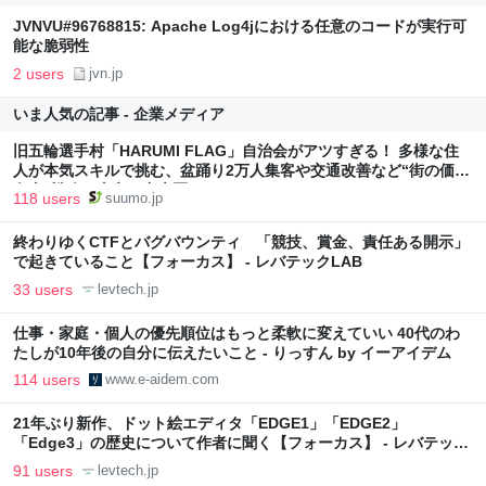
JVNVU#96768815: Apache Log4jにおける任意のコードが実行可
能な脆弱性
2 users
jvn.jp
いま人気の記事 - 企業メディア
旧五輪選手村「HARUMI FLAG」自治会がアツすぎる！ 多様な住
人が本気スキルで挑む、盆踊り2万人集客や交通改善など“街の価値
向上”戦略 東京・中央区
118 users
suumo.jp
終わりゆくCTFとバグバウンティ 「競技、賞金、責任ある開示」
で起きていること【フォーカス】 - レバテックLAB
33 users
levtech.jp
仕事・家庭・個人の優先順位はもっと柔軟に変えていい 40代のわ
たしが10年後の自分に伝えたいこと - りっすん by イーアイデム
114 users
www.e-aidem.com
21年ぶり新作、ドット絵エディタ「EDGE1」「EDGE2」
「Edge3」の歴史について作者に聞く【フォーカス】 - レバテック
LAB
91 users
levtech.jp