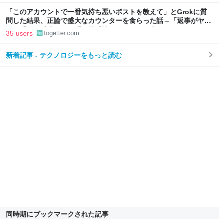
「このアカウントで一番気持ち悪いポストを教えて」とGrokに質
問した結果、正論で盛大なカウンターを食らった話→「返事がヤバ
い」「AIの反乱か？」「お前感情あるだろ」の声も
35 users
togetter.com
新着記事 - テクノロジーをもっと読む
同時期にブックマークされた記事