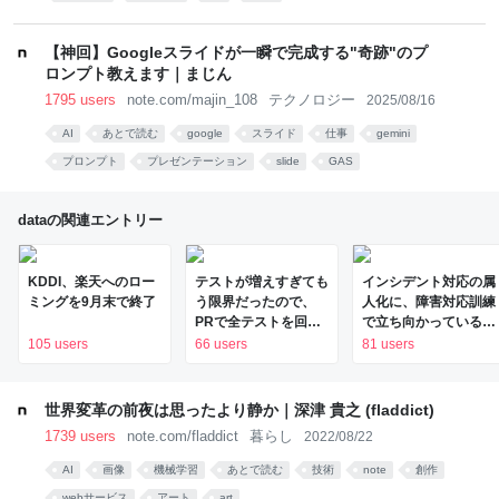
【神回】Googleスライドが一瞬で完成する"奇跡"のプ
ロンプト教えます｜まじん
1795 users
note.com/majin_108
テクノロジー
2025/08/16
AI
あとで読む
google
スライド
仕事
gemini
プロンプト
プレゼンテーション
slide
GAS
dataの関連エントリー
KDDI、楽天へのロー
テストが増えすぎても
インシデント対応の属
ミングを9月末で終了
う限界だったので、
人化に、障害対応訓練
PRで全テストを回す
で立ち向かっている -
のをやめた話 - Timee
tebiki Tech Blog
105 users
66 users
81 users
Product Team Blog
世界変革の前夜は思ったより静か｜深津 貴之 (fladdict)
1739 users
note.com/fladdict
暮らし
2022/08/22
AI
画像
機械学習
あとで読む
技術
note
創作
webサービス
アート
art