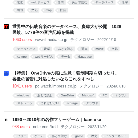
地図
webサービス
名前
あとで読む
データベース
名字
地理
文化
map
社会
世界中の伝統音楽のデータベース、慶應大が公開 1026
民族、5776件の音声記録を掲載
1060 users
www.itmedia.co.jp
テクノロジー
2022/11/10
データベース
音楽
あとで読む
研究
music
文化
culture
webサービス
データ
database
【特集】 OneDriveの罠に注意！強制同期を切ったり、
容量の警告に対処したいならこれをすべし
1041 users
pc.watch.impress.co.jp
テクノロジー
2024/07/18
windows
あとで読む
OneDrive
Microsoft
PC
トラブル
ストレージ
これはひどい
storage
クラウド
1990～2010年の名作フリーゲーム｜kamioka
968 users
note.com/trdd
テクノロジー
2023/11/20
フリー
ゲーム
あとで読む
game
歴史
インターネット