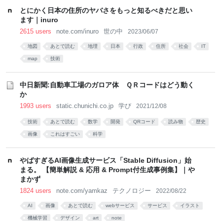
ち・ざ・ろーど！その
共感が集まる
とにかく日本の住所のヤバさをもっと知るべきだと思い
14】【空いた時間で
ます｜inuro
なにしてる？】
2615 users
note.com/inuro
世の中
2023/06/07
地図
あとで読む
地理
日本
行政
住所
社会
IT
map
技術
中日新聞:自動車工場のガロア体 ＱＲコードはどう動く
か
1993 users
static.chunichi.co.jp
学び
2021/12/08
技術
あとで読む
数学
開発
QRコード
読み物
歴史
画像
これはすごい
科学
やばすぎるAI画像生成サービス「Stable Diffusion」始
まる。 【簡単解説 & 応用 & Prompt付生成事例集】｜や
まかず
1824 users
note.com/yamkaz
テクノロジー
2022/08/22
AI
画像
あとで読む
webサービス
サービス
イラスト
機械学習
デザイン
art
note