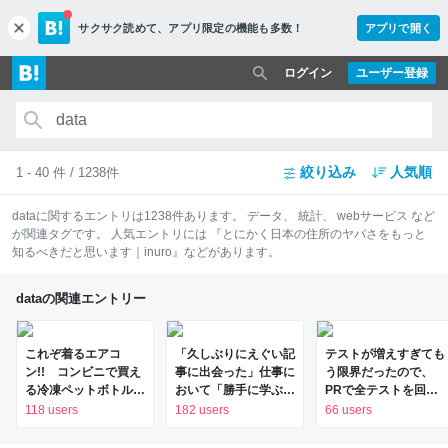
サクサク読めて、
アプリ限定の機能も多数！
アプリで開く
c
l
o
ログイン
ユーザー登録
s
e
絞り込み
人気順
1 - 40 件 / 1238件
data
に関するエントリは
1238
件あります。
データ
、
統計
、
webサービス
など
が関連タグです。 人気エントリには
『とにかく日本の住所のヤバさをもっと
知るべきだと思います｜inuro』
などがあります。
dataの関連エントリー
これぞ着るエアコ
「久しぶりにえぐい記
テストが増えすぎても
ン!! コンビニで買え
事に出会った」仕事に
う限界だったので、
る冷凍ペットボトルで
おいて「勝手に学ぶ
PRで全テストを回す
体を冷やす山善の水冷
人」と「期待されて学
のをやめた話 - Timee
118 users
182 users
66 users
ベストがロードバイク
ぶ人」の開きがとても
Product Team Blog
にちょうどいい【ぼっ
大きい、という意見に