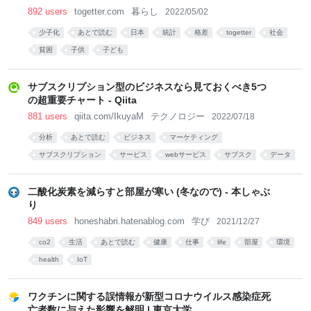
892 users
togetter.com
暮らし
2022/05/02
少子化
あとで読む
日本
統計
格差
togetter
社会
貧困
子供
子ども
サブスクリプション型のビジネスなら見ておくべき5つ
の超重要チャート - Qiita
881 users
qiita.com/IkuyaM
テクノロジー
2022/07/18
分析
あとで読む
ビジネス
マーケティング
サブスクリプション
サービス
webサービス
サブスク
データ
statistics
二酸化炭素を減らすと部屋が寒い (冬なので) - 本しゃぶ
り
849 users
honeshabri.hatenablog.com
学び
2021/12/27
co2
生活
あとで読む
健康
仕事
life
部屋
環境
health
IoT
ワクチンに関する誤情報が新型コロナウイルス感染症死
亡者数に与えた影響を解明 | 東京大学