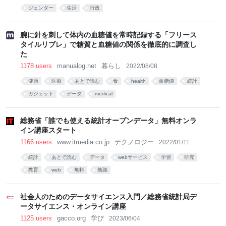
ジェンダー
生活
行政
腕に針を刺して体内の血糖値を常時記録する「フリース
タイルリブレ」で糖質と血糖値の関係を徹底的に調査し
た
1178 users
manualog.net
暮らし
2022/08/08
健康
医療
あとで読む
食
health
血糖値
統計
ガジェット
データ
medical
総務省「誰でも使える統計オープンデータ」無料オンラ
イン講座スタート
1166 users
www.itmedia.co.jp
テクノロジー
2022/01/11
統計
あとで読む
データ
webサービス
学習
研究
教育
web
無料
勉強
社会人のためのデータサイエンス入門／総務省統計局デ
ータサイエンス・オンライン講座
1125 users
gacco.org
学び
2023/06/04