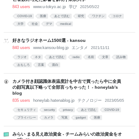
843 users
www.u-tokyo.ac.jp
学び
2025/05/22
COVID-19
医療
あとで読む
研究
ワクチン
コロナ
大学
社会
デマ
medical
好きなラジオネーム1500選 - kansou
840 users
www.kansou-blog.jp
エンタメ
2021/11/11
ラジオ
ネタ
あとで読む
radio
名前
文章
読み物
おもしろ
言葉
面白
カメラ付き顔認識体表温度計を中古で買ったら中に全員
の顔写真以下略って全部言っちゃった！ - honeylab's
blog
835 users
honeylab.hatenablog.jp
テクノロジー
2023/05/05
セキュリティ
security
privacy
あとで読む
COVID-19
プライバシー
カメラ
写真
gadget
医療
みらい まる見え政治資金 - チームみらいの政治資金をオ