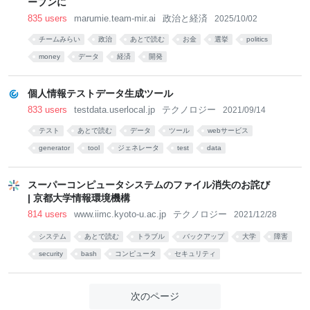
ープンに
835 users
marumie.team-mir.ai
政治と経済
2025/10/02
チームみらい
政治
あとで読む
お金
選挙
politics
money
データ
経済
開発
個人情報テストデータ生成ツール
833 users
testdata.userlocal.jp
テクノロジー
2021/09/14
テスト
あとで読む
データ
ツール
webサービス
generator
tool
ジェネレータ
test
data
スーパーコンピュータシステムのファイル消失のお詫び
| 京都大学情報環境機構
814 users
www.iimc.kyoto-u.ac.jp
テクノロジー
2021/12/28
システム
あとで読む
トラブル
バックアップ
大学
障害
security
bash
コンピュータ
セキュリティ
次のページ