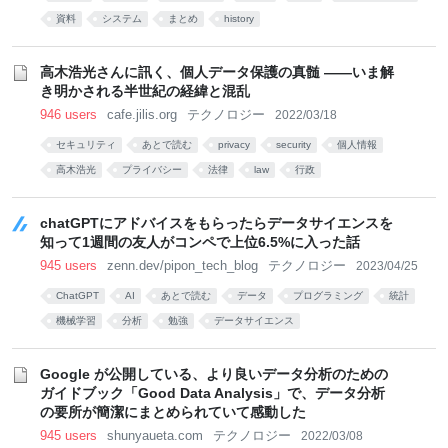
資料
システム
まとめ
history
高木浩光さんに訊く、個人データ保護の真髄 ——いま解
き明かされる半世紀の経緯と混乱
946 users
cafe.jilis.org
テクノロジー
2022/03/18
セキュリティ
あとで読む
privacy
security
個人情報
高木浩光
プライバシー
法律
law
行政
chatGPTにアドバイスをもらったらデータサイエンスを
知って1週間の友人がコンペで上位6.5%に入った話
945 users
zenn.dev/pipon_tech_blog
テクノロジー
2023/04/25
ChatGPT
AI
あとで読む
データ
プログラミング
統計
機械学習
分析
勉強
データサイエンス
Google が公開している、より良いデータ分析のための
ガイドブック「Good Data Analysis」で、データ分析
の要所が簡潔にまとめられていて感動した
945 users
shunyaueta.com
テクノロジー
2022/03/08