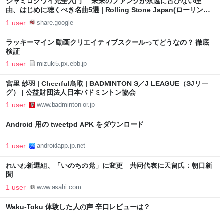
ジャミロクワイ完全入門──未来のファンクが永遠に古びない理
由、はじめに聴くべき名曲5選 | Rolling Stone Japan(ローリング
ストーン ジャパン）
1 user
share.google
ラッキーマイン 動画クリエイティブスクールってどうなの？ 徹底
検証
1 user
mizuki5.px.ebb.jp
宮里 紗羽 | Cheerful鳥取 | BADMINTON S／J LEAGUE（SJリー
グ） | 公益財団法人日本バドミントン協会
1 user
www.badminton.or.jp
Android 用の tweetpd APK をダウンロード
1 user
androidapp.jp.net
れいわ新選組、「いのちの党」に変更 共同代表に天畠氏：朝日新
聞
1 user
www.asahi.com
Waku-Toku 体験した人の声 辛口レビューは？