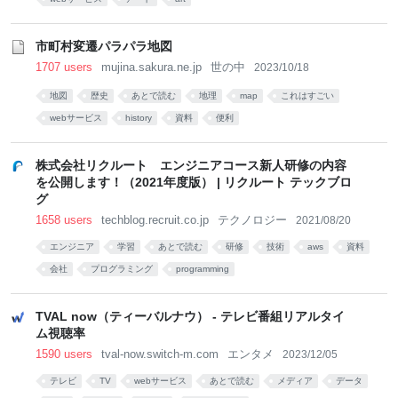
市町村変遷パラパラ地図
1707 users
mujina.sakura.ne.jp
世の中
2023/10/18
地図
歴史
あとで読む
地理
map
これはすごい
webサービス
history
資料
便利
株式会社リクルート エンジニアコース新人研修の内容
を公開します！（2021年度版） | リクルート テックブロ
グ
1658 users
techblog.recruit.co.jp
テクノロジー
2021/08/20
エンジニア
学習
あとで読む
研修
技術
aws
資料
会社
プログラミング
programming
TVAL now（ティーバルナウ） - テレビ番組リアルタイ
ム視聴率
1590 users
tval-now.switch-m.com
エンタメ
2023/12/05
テレビ
TV
webサービス
あとで読む
メディア
データ