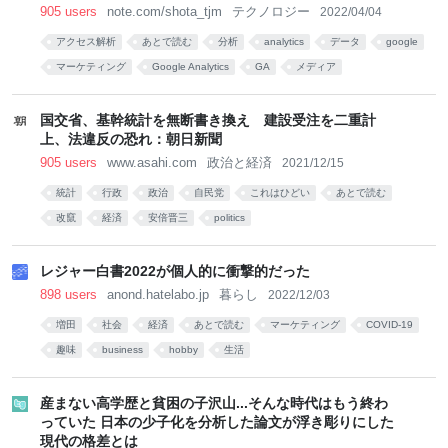
905 users
note.com/shota_tjm
テクノロジー
2022/04/04
アクセス解析
あとで読む
分析
analytics
データ
google
マーケティング
Google Analytics
GA
メディア
国交省、基幹統計を無断書き換え 建設受注を二重計
上、法違反の恐れ：朝日新聞
905 users
www.asahi.com
政治と経済
2021/12/15
統計
行政
政治
自民党
これはひどい
あとで読む
改竄
経済
安倍晋三
politics
レジャー白書2022が個人的に衝撃的だった
898 users
anond.hatelabo.jp
暮らし
2022/12/03
増田
社会
経済
あとで読む
マーケティング
COVID-19
趣味
business
hobby
生活
産まない高学歴と貧困の子沢山...そんな時代はもう終わ
っていた 日本の少子化を分析した論文が浮き彫りにした
現代の格差とは