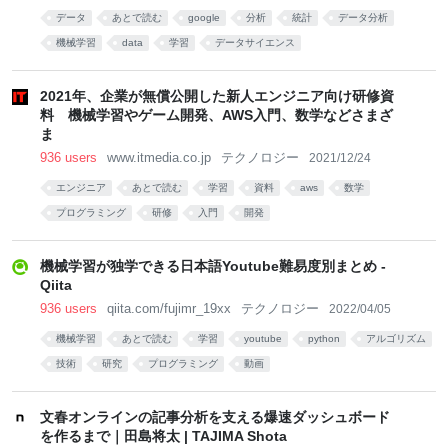
データ
あとで読む
google
分析
統計
データ分析
機械学習
data
学習
データサイエンス
2021年、企業が無償公開した新人エンジニア向け研修資
料 機械学習やゲーム開発、AWS入門、数学などさまざ
ま
936 users
www.itmedia.co.jp
テクノロジー
2021/12/24
エンジニア
あとで読む
学習
資料
aws
数学
プログラミング
研修
入門
開発
機械学習が独学できる日本語Youtube難易度別まとめ -
Qiita
936 users
qiita.com/fujimr_19xx
テクノロジー
2022/04/05
機械学習
あとで読む
学習
youtube
python
アルゴリズム
技術
研究
プログラミング
動画
文春オンラインの記事分析を支える爆速ダッシュボード
を作るまで｜田島将太 | TAJIMA Shota