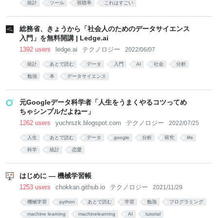
統計
ツール
視聴率
これはすごい
総務省、きょうから「社会人のためのデータサイエンス
入門」を無料開講 | Ledge.ai
1392 users
ledge.ai
テクノロジー
2022/06/07
統計
あとで読む
データ
入門
AI
社会
分析
勉強
本
データサイエンス
元Googleデータ科学者「人生をうまくやるコツってめ
ちゃシンプルだよねー」
1262 users
yuchrszk.blogspot.com
テクノロジー
2022/07/25
人生
あとで読む
データ
google
分析
研究
life
科学
統計
恋愛
はじめに — 機械学習帳
1253 users
chokkan.github.io
テクノロジー
2021/11/29
機械学習
python
あとで読む
学習
勉強
プログラミング
machine learning
machinelearning
AI
tutorial