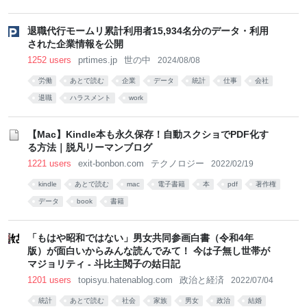
退職代行モームリ累計利用者15,934名分のデータ・利用
された企業情報を公開
1252 users
prtimes.jp
世の中
2024/08/08
労働
あとで読む
企業
データ
統計
仕事
会社
退職
ハラスメント
work
【Mac】Kindle本も永久保存！自動スクショでPDF化す
る方法｜脱凡リーマンブログ
1221 users
exit-bonbon.com
テクノロジー
2022/02/19
kindle
あとで読む
mac
電子書籍
本
pdf
著作権
データ
book
書籍
「もはや昭和ではない」男女共同参画白書（令和4年
版）が面白いからみんな読んでみて！ 今は子無し世帯が
マジョリティ - 斗比主閲子の姑日記
1201 users
topisyu.hatenablog.com
政治と経済
2022/07/04
統計
あとで読む
社会
家族
男女
政治
結婚