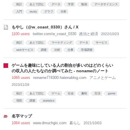
統計
あとで読む
データ
学習
勉強
データサイエンス
入門
study
グラフ
分析
もやし（@w_coast_0330）さん / X
1100 users
twitter.com/w_coast_0330
政治と経済
2022/10/23
統計
あとで読む
マーケティング
データ
サービス
webサービス
調査
分析
仕事
市場調査
ゲームを趣味にしている人の割合が多いのはどのくらい
の収入の人たちなのか調べてみた - nonameのノート
1065 users
noname774300.hatenablog.com
アニメとゲーム
2023/11/28
統計
あとで読む
ゲーム
社会
趣味
生活
game
増田
調査
statistics
名字マップ
1064 users
www.dmuchgis.com
暮らし
2021/10/03