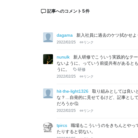
5
記事へのコメント
件
dagama
新入社員に過去のケツ拭かせよ
2022/02/25
リンク
nunulk
新人研修でこういう実践的なテ
ないように、っていう前提共有があると
うに。
研修
2022/02/25
リンク
hit-the-light1326
取り組みとしては良いと
な？…自発的に見せてるけど、記事とし
だろうか🤔
2022/02/25
リンク
tpircs
職場もこういうのをきちんとやっ
たりすると切ない。