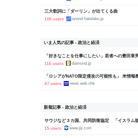
三大歌詞に「ダーリン」が出てくる曲
166 users
anond.hatelabo.jp
いま人気の記事 - 政治と経済
「好きなことを仕事にしたい」若者への豊田章
音も出なかった
116 users
diamond.jp
「ロシアがNATO限定侵攻の可能性も」 米情報機
47 users
news.web.nhk
新着記事 - 政治と経済
サウジなど３カ国、共同防衛協定 「イスラム
トコム
15 users
www.jiji.com