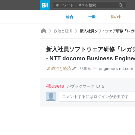
総合
一般
世の中
政治と経済
新入社員ソフトウェア研修「レガ
- NTT docomo Business Enginee
政治と経済
engineers.ntt.com
記事元:
48
users
5
がブックマーク
コメントするにはログインが必要です