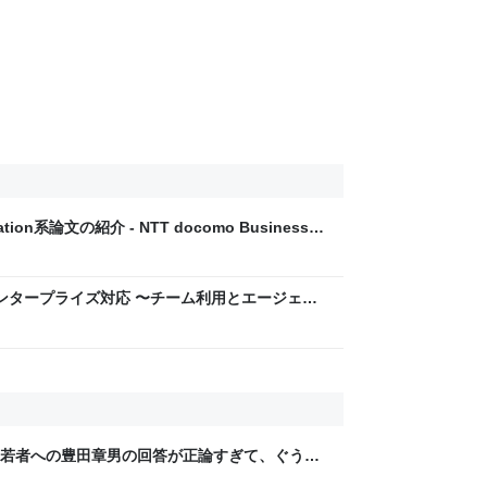
ation系論文の紹介 - NTT docomo Business
 のエンタープライズ対応 〜チーム利用とエージェン
como Business Engineers' Blog
若者への豊田章男の回答が正論すぎて、ぐうの