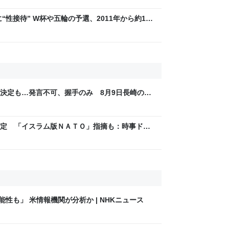
“性接待” W杯や五輪の予選、2011年から約1年
BS NEWS DIG Powered by JNN） -
決定も…発言不可、握手のみ 8月9日長崎の被
Sjp
定 「イスラム版ＮＡＴＯ」指摘も：時事ドッ
性も」 米情報機関が分析か | NHKニュース