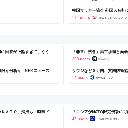
韓国サッカー協会 外国人審判に
間で10人余に対し JNN報告書入手（T
124 users
news.yahoo.co.jp
Yahoo!ニュース
男の回答が正論すぎて、ぐうの
「非常に残念」高市総理と面会
爆体験者「何のために」 | NEW
208 users
news.jp
関が分析か | NHKニュース
サウジなど３カ国、共同防衛協
トコム
14 users
www.jiji.com
版ＮＡＴＯ」指摘も：時事ドッ
「ロシアがNATO限定侵攻の可能
47 users
news.web.nhk