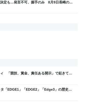
決定も…発言不可、握手のみ 8月9日長崎の被
Sjp
ティ 「競技、賞金、責任ある開示」で起きてい
ックLAB
「EDGE1」「EDGE2」「Edge3」の歴史に
 - レバテックLAB