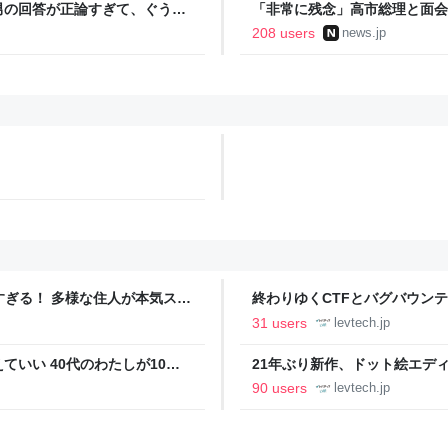
男の回答が正論すぎて、ぐうの
「非常に残念」高市総理と面会
爆体験者「何のために」 | NEW
208 users
news.jp
ツすぎる！ 多様な住人が本気スキ
終わりゆくCTFとバグバウン
の価値向上”戦略 東京・中央
ること【フォーカス】 - レバテ
31 users
levtech.jp
いい 40代のわたしが10年
21年ぶり新作、ドット絵エディタ
イデム
ついて作者に聞く【フォーカス】
90 users
levtech.jp