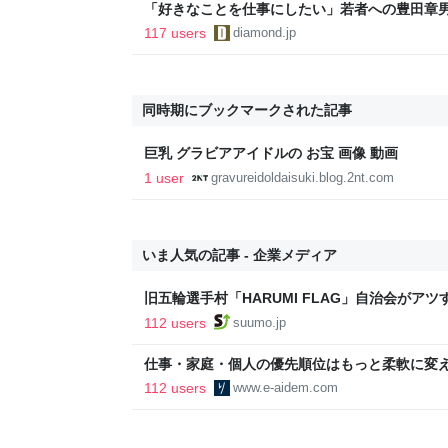
「好きなことを仕事にしたい」若者への豊田章
音も出なかった
117 users
diamond.jp
同時期にブックマークされた記事
巨乳 グラビアアイドルの お宝 画像 動画
1 user
gravureidoldaisuki.blog.2nt.com
いま人気の記事 - 企業メディア
旧五輪選手村「HARUMI FLAG」自治会がア
ルで挑む、盆踊り2万人集客や交通改善など“街
112 users
suumo.jp
区
仕事・家庭・個人の優先順位はもっと柔軟に変えて
後の自分に伝えたいこと - りっすん by イーア
112 users
www.e-aidem.com