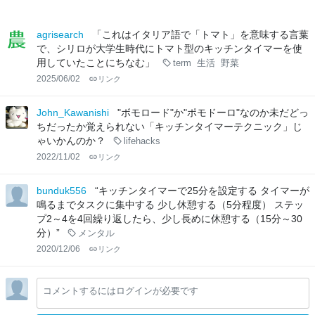
agrisearch
「これはイタリア語で「トマト」を意味する言葉
で、シリロが大学生時代にトマト型のキッチンタイマーを使
用していたことにちなむ」
term
生活
野菜
2025/06/02
リンク
John_Kawanishi
"ボモロード"か"ポモドーロ"なのか未だどっ
ちだったか覚えられない「キッチンタイマーテクニック」じ
ゃいかんのか？
lifehacks
2022/11/02
リンク
bunduk556
“キッチンタイマーで25分を設定する タイマーが
鳴るまでタスクに集中する 少し休憩する（5分程度） ステッ
プ2～4を4回繰り返したら、少し長めに休憩する（15分～30
分）”
メンタル
2020/12/06
リンク
コメントするにはログインが必要です