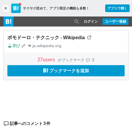
サクサク読めて、
アプリ限定の機能も多数！
アプリで開く
c
l
o
ログイン
ユーザー登録
s
e
ポモドーロ・テクニック - Wikipedia
学び
ja.wikipedia.org
27
users
3
がブックマーク
ブックマークを追加
3
記事へのコメント
件