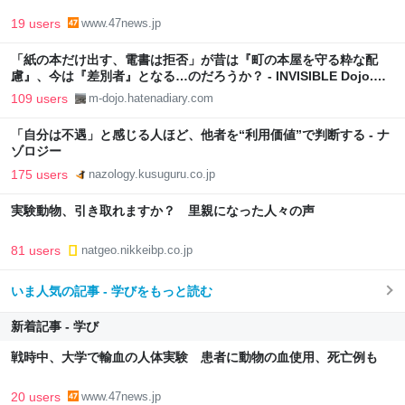
19 users
www.47news.jp
「紙の本だけ出す、電書は拒否」が昔は『町の本屋を守る粋な配
慮』、今は『差別者』となる…のだろうか？ - INVISIBLE Dojo.
ーQUIET & COLORFUL PLACE-
109 users
m-dojo.hatenadiary.com
「自分は不遇」と感じる人ほど、他者を“利用価値”で判断する - ナ
ゾロジー
175 users
nazology.kusuguru.co.jp
実験動物、引き取れますか？ 里親になった人々の声
81 users
natgeo.nikkeibp.co.jp
いま人気の記事 - 学びをもっと読む
新着記事 - 学び
戦時中、大学で輸血の人体実験 患者に動物の血使用、死亡例も
20 users
www.47news.jp