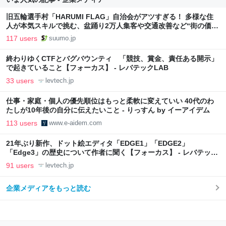
旧五輪選手村「HARUMI FLAG」自治会がアツすぎる！ 多様な住
人が本気スキルで挑む、盆踊り2万人集客や交通改善など“街の価値
向上”戦略 東京・中央区
117 users
suumo.jp
終わりゆくCTFとバグバウンティ 「競技、賞金、責任ある開示」
で起きていること【フォーカス】 - レバテックLAB
33 users
levtech.jp
仕事・家庭・個人の優先順位はもっと柔軟に変えていい 40代のわ
たしが10年後の自分に伝えたいこと - りっすん by イーアイデム
113 users
www.e-aidem.com
21年ぶり新作、ドット絵エディタ「EDGE1」「EDGE2」
「Edge3」の歴史について作者に聞く【フォーカス】 - レバテック
LAB
91 users
levtech.jp
企業メディアをもっと読む