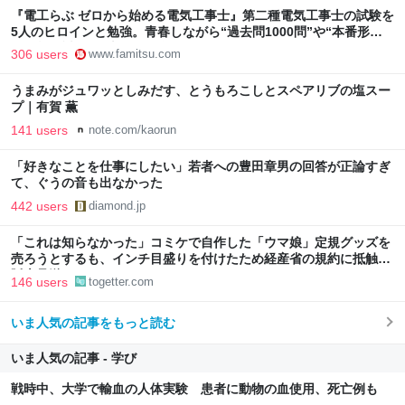
『電工らぶ ゼロから始める電気工事士』第二種電気工事士の試験を
5人のヒロインと勉強。青春しながら“過去問1000問”や“本番形式
CBT模擬試験”で本格的に学べるノベルゲーム | ゲーム・エンタメ
306 users
www.famitsu.com
最新情報のファミ通.com
うまみがジュワッとしみだす、とうもろこしとスペアリブの塩スー
プ｜有賀 薫
141 users
note.com/kaorun
「好きなことを仕事にしたい」若者への豊田章男の回答が正論すぎ
て、ぐうの音も出なかった
442 users
diamond.jp
「これは知らなかった」コミケで自作した「ウマ娘」定規グッズを
売ろうとするも、インチ目盛りを付けたため経産省の規約に抵触、
販売見送りに
146 users
togetter.com
いま人気の記事をもっと読む
いま人気の記事 - 学び
戦時中、大学で輸血の人体実験 患者に動物の血使用、死亡例も