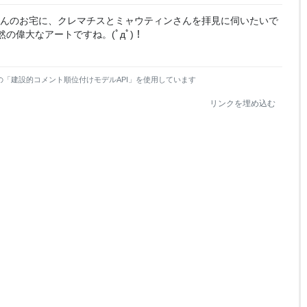
さんのお宅に、クレマチスとミャウティンさんを拝見に伺いたいで
然の偉大なアートですね。(ﾟдﾟ)！
の「建設的コメント順位付けモデルAPI」を使用しています
リンクを埋め込む