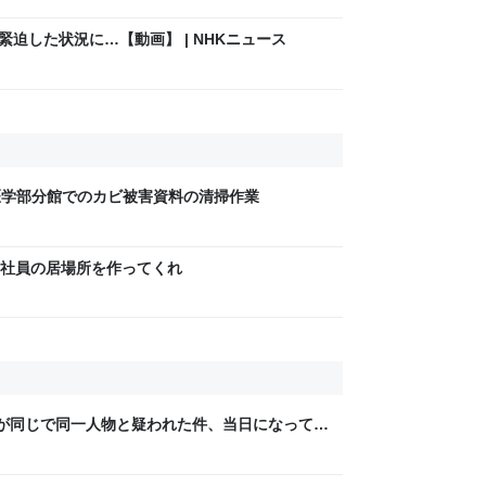
緊迫した状況に…【動画】 | NHKニュース
書館医学部分館でのカビ被害資料の清掃作業
社員の居場所を作ってくれ
が同じで同一人物と疑われた件、当日になって同
は早速「最悪」と投稿、その後に「上司は無
れる