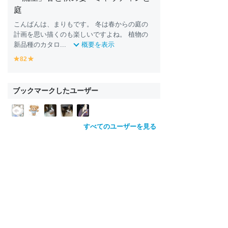
庭
こんばんは、まりもです。 冬は春からの庭の
計画を思い描くのも楽しいですよね。 植物の
新品種のカタロ...
概要を表示
82
y
y
e
e
ll
ll
o
o
ブックマークしたユーザー
w
w
すべてのユーザーを見る