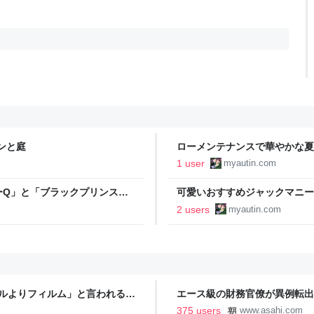
ィンと庭
ローメンテナンスで華やかな夏
「ハートストリングス」 - ミ
1 user
myautin.com
Q」と「ブラックプリンス」 -
可愛いおすすめジャックマニー
ド・ブーショ」 - ミャウティ
2 users
myautin.com
タルよりフィルム」と言われるの
エース級の財務官僚が異例転出
新聞
375 users
www.asahi.com