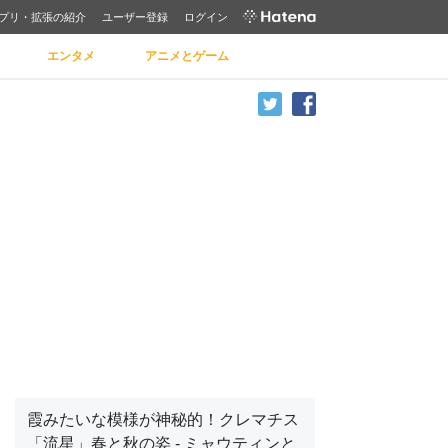
プリ・拡張の紹介
ユーザー登録
ログイン
エンタメ
アニメとゲーム
霞みたいな模様が神秘的！クレマチス
「流星」春と秋の姿 - ミャウティンと