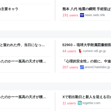
の主要キャラ
熊本 八代 地震の瞬間 手術室は
191 users
news.web.nhk
物と疑われた件、当日になって
E2903 – 琉球大学附属図
」と投稿、その後に「上司は無
44 users
current.ndl.go.jp
ったのかーー孤高の天才が積み
「心理的安全性」の前に、中途
207 users
anond.hatelabo.jp
ったのかーー孤高の天才が積み
Xで初出勤日と新人を迎える日
じ会社だったことが判明…新人
11 users
togetter.com
能」と配信→今後の展開が待た