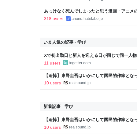
あっけなく死んでしまったと思う漫画・アニメ
318 users
anond.hatelabo.jp
いま人気の記事 - 学び
Xで初出勤日と新人を迎える日が同じで同一人
同じ会社だったことが判明…新人は早速「最悪
11 users
togetter.com
能」と配信→今後の展開が待たれる
【追悼】東野圭吾はいかにして国民的作家とな
重ねてきた“挑戦”の軌跡
10 users
realsound.jp
新着記事 - 学び
【追悼】東野圭吾はいかにして国民的作家とな
重ねてきた“挑戦”の軌跡
10 users
realsound.jp