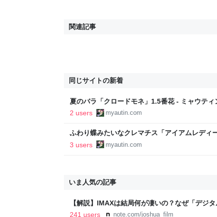
関連記事
同じサイトの新着
夏のバラ「クロードモネ」1.5番花 - ミャウテ
2 users
myautin.com
ふわり蝶みたいなクレマチス「アイアムレディー
ミャウティンと庭
3 users
myautin.com
いま人気の記事
【解説】IMAXは結局何が凄いの？なぜ「デジ
か？｜Joshua Connolly
241 users
note.com/joshua_film