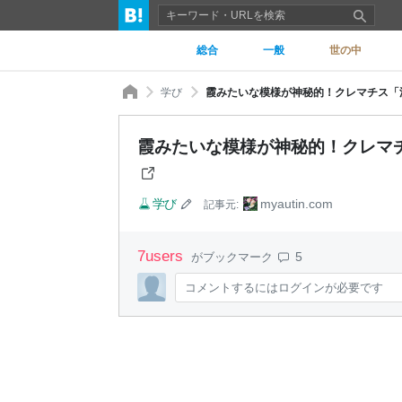
総合
一般
世の中
学び
霞みたいな模様が神秘的！クレマチス「流
霞みたいな模様が神秘的！クレマチ
学び
myautin.com
記事元:
7
users
5
がブックマーク
コメントするにはログインが必要です