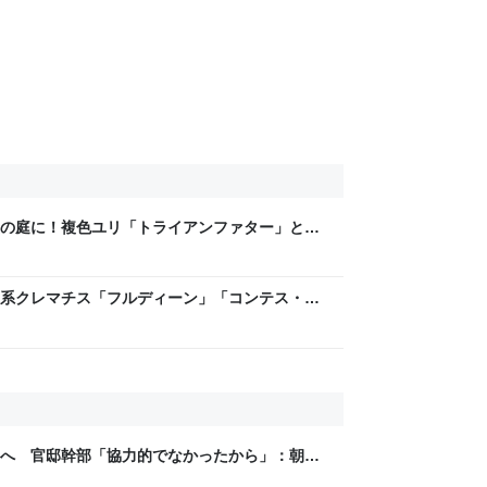
の庭に！複色ユリ「トライアンファター」と
ャウティンと庭
系クレマチス「フルディーン」「コンテス・
ンと庭
へ 官邸幹部「協力的でなかったから」：朝日