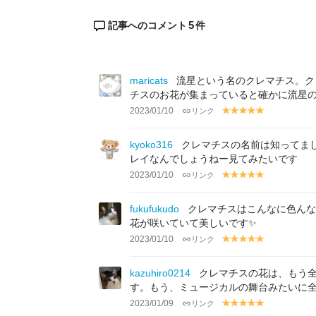
5
記事へのコメント
件
maricats
流星という名のクレマチス。ク
チスのお花が集まっていると確かに流星
2023/01/10
リンク
y
y
y
y
y
el
el
el
el
el
lo
lo
lo
lo
lo
kyoko316
クレマチスの名前は知ってま
w
w
w
w
w
レイなんでしょうねー見てみたいです
2023/01/10
リンク
y
y
y
y
y
el
el
el
el
el
lo
lo
lo
lo
lo
fukufukudo
クレマチスはこんなに色んな
w
w
w
w
w
花が咲いていて美しいです✨
2023/01/10
リンク
y
y
y
y
y
el
el
el
el
el
lo
lo
lo
lo
lo
kazuhiro0214
クレマチスの花は、もう
w
w
w
w
w
す。もう、ミュージカルの舞台みたいに
2023/01/09
リンク
y
y
y
y
y