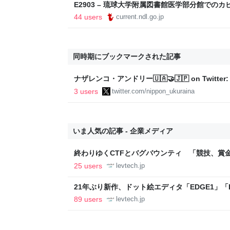
E2903 – 琉球大学附属図書館医学部分館での
44 users
current.ndl.go.jp
同時期にブックマークされた記事
ナザレンコ・アンドリー🇺🇦🤝🇯🇵 on Twit
気代を抑えるために死ぬことを受け入れなくてご
3 users
twitter.com/nippon_ukuraina
も女性も老人も大人しく連行されて、射殺され
方安く外食できただろうに、申し訳ない。虐殺
https://t.co/evRJgWm1aY"
いま人気の記事 - 企業メディア
終わりゆくCTFとバグバウンティ 「競技、賞
ること【フォーカス】 - レバテックLAB
25 users
levtech.jp
21年ぶり新作、ドット絵エディタ「EDGE1」「E
ついて作者に聞く【フォーカス】 - レバテックL
89 users
levtech.jp