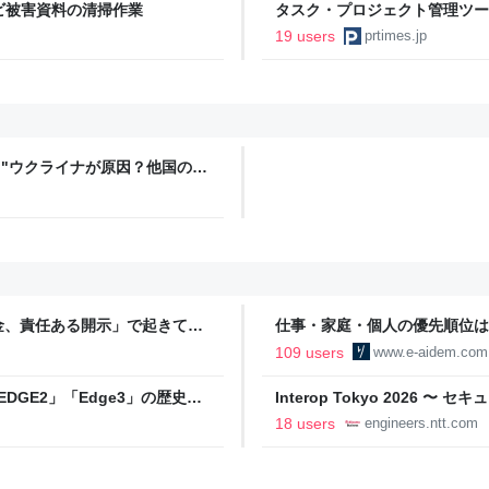
カビ被害資料の清掃作業
タスク・プロジェクト管理ツー
定に関するお知らせ
19 users
prtimes.jp
ter: "ウクライナが原因？他国の電
めんね！ ブチャみたいに子供
て、集団墓地に埋もれたら、貴
と侵略しか知らぬ民に…
金、責任ある開示」で起きてい
仕事・家庭・個人の優先順位は
の自分に伝えたいこと - りっす
109 users
www.e-aidem.com
DGE2」「Edge3」の歴史に
Interop Tokyo 2026
AB
への取り組み 〜 - NTT docomo B
18 users
engineers.ntt.com