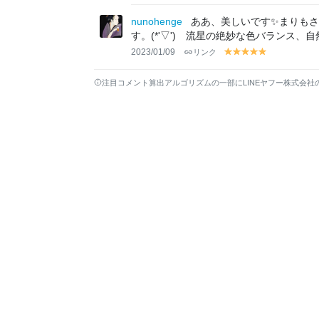
el
el
el
el
el
lo
lo
lo
lo
lo
nunohenge
ああ、美しいです✨まりも
w
w
w
w
w
す。(*'▽') 流星の絶妙な色バランス、自
2023/01/09
リンク
y
y
y
y
y
el
el
el
el
el
lo
lo
lo
lo
lo
注目コメント算出アルゴリズムの一部にLINEヤフー株式会社
w
w
w
w
w