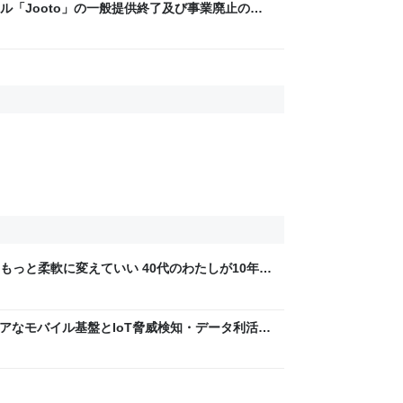
ル「Jooto」の一般提供終了及び事業廃止の決
もっと柔軟に変えていい 40代のわたしが10年後
ん by イーアイデム
 〜 セキュアなモバイル基盤とIoT脅威検知・データ利活用
usiness Engineers' Blog