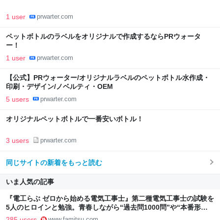
1 user
prwarter.com
ペットボトルのラベルをオリジナルで作成するならPRウォータ
ー！
1 user
prwarter.com
【公式】PRウォーター/オリジナルラベルのペットボトル水作成・
印刷・デザイン/ノベルティ・OEM
5 users
prwarter.com
オリジナルペットボトルで一番安いボトル！
3 users
prwarter.com
同じサイトの新着をもっと読む
いま人気の記事
『電工らぶ ゼロから始める電気工事士』第二種電気工事士の試験を
5人のヒロインと勉強。青春しながら“過去問1000問”や“本番形式
CBT模擬試験”で本格的に学べるノベルゲーム | ゲーム・エンタメ
285 users
www.famitsu.com