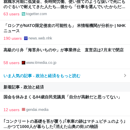
就職氷河期に低賃金、長時間労働、使い捨てのような扱いで死にも
のぐるいで耐えてきた人たち…後から「仕事を選んでいたからだ」
と本人の選択の問題に書き換えるのはあまりに短絡的という話
63 users
togetter.com
「ロシアがNATO限定侵攻の可能性も」 米情報機関が分析か | NHK
ニュース
190 users
news.web.nhk
高級のり弁「海苔弁いちのや」が事業停止 直営店は7月末で閉店
58 users
www.itmedia.co.jp
いま人気の記事 - 政治と経済をもっと読む
新着記事 - 政治と経済
国会を休みまくる84歳自民党議員「自分が高齢だと思ってない」
12 users
gendai.media
｢コンクリートの基礎を苔が覆う｣｢車庫の跡はマチュピチュのよう｣
…かつて1000人が暮らした｢消えた山奥の街｣の物語