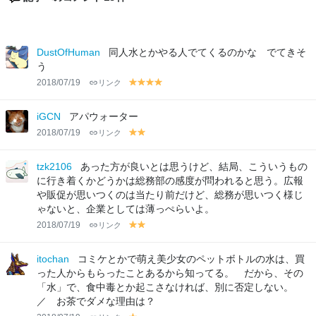
DustOfHuman
同人水とかやる人でてくるのかな でてきそ
う
2018/07/19
リンク
y
y
y
y
el
el
el
el
lo
lo
lo
lo
iGCN
アパウォーター
w
w
w
w
2018/07/19
リンク
y
y
el
el
lo
lo
tzk2106
あった方が良いとは思うけど、結局、こういうもの
w
w
に行き着くかどうかは総務部の感度が問われると思う。広報
や販促が思いつくのは当たり前だけど、総務が思いつく様じ
ゃないと、企業としては薄っぺらいよ。
2018/07/19
リンク
y
y
el
el
lo
lo
itochan
コミケとかで萌え美少女のペットボトルの水は、買
w
w
った人からもらったことあるから知ってる。 だから、その
「水」で、食中毒とか起こさなければ、別に否定しない。
／ お茶でダメな理由は？