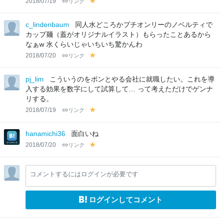
2018/07/19
リンク
y
el
lo
c_lindenbaum
同人水どころかプチオンリーのノベルティで
w
カップ麺（蓋がオリジナルイラスト）もらったことあるから
なぁw 水くらいじゃいちいち驚かんわ
2018/07/20
リンク
y
el
lo
pj_lim
こういうのをポンとやる会社に就職したい。これを導
w
入する効果を数字にして試算して… って考えただけでゲンナ
リする。
2018/07/19
リンク
y
el
lo
hanamichi36
面白いね
w
2018/07/20
リンク
y
el
lo
コメントするにはログインが必要です
w
ログインしてコメント