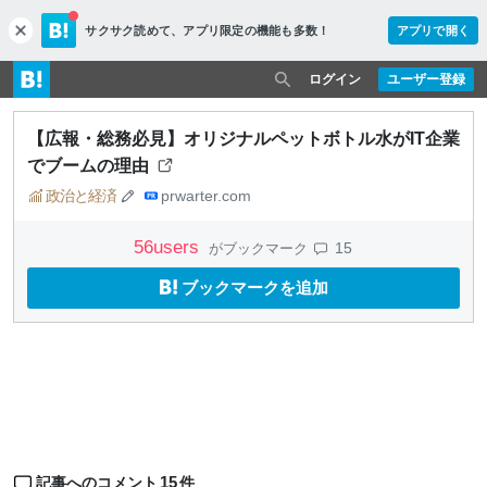
サクサク読めて、
アプリ限定の機能も多数！
アプリで開く
c
l
o
ログイン
ユーザー登録
s
e
【広報・総務必見】オリジナルペットボトル水がIT企業
でブームの理由
政治と経済
prwarter.com
56
users
15
がブックマーク
ブックマークを追加
15
記事へのコメント
件