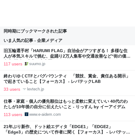
同時期にブックマークされた記事
いま人気の記事 - 企業メディア
旧五輪選手村「HARUMI FLAG」自治会がアツすぎる！ 多様な住
人が本気スキルで挑む、盆踊り2万人集客や交通改善など“街の価値
向上”戦略 東京・中央区
117 users
suumo.jp
終わりゆくCTFとバグバウンティ 「競技、賞金、責任ある開示」
で起きていること【フォーカス】 - レバテックLAB
33 users
levtech.jp
仕事・家庭・個人の優先順位はもっと柔軟に変えていい 40代のわ
たしが10年後の自分に伝えたいこと - りっすん by イーアイデム
113 users
www.e-aidem.com
21年ぶり新作、ドット絵エディタ「EDGE1」「EDGE2」
「Edge3」の歴史について作者に聞く【フォーカス】 - レバテック