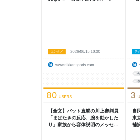
る選手の使い
2026/06/15 10:30
エンタメ
テ
www.nikkansports.com
A
80
3
USERS
U
【全文】バット直撃の川上審判員
自
「まばたきの反応、腕を動かした
東
り」家族から容体説明のメッセー
補
ジ - プロ野球 : 日刊スポーツ
中
ム 