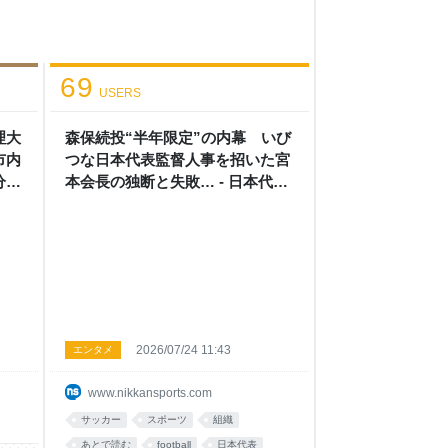
69
USERS
理大
森保続投“半年限定”の内幕 いび
市内
つな日本代表監督人事を招いた宮
分析
本会長の独断と失敗… - 日本代表
: 日刊スポーツ
2026/07/24 11:43
エンタメ
www.nikkansports.com
サッカー
スポーツ
組織
あとで読む
football
日本代表