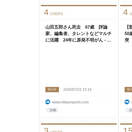
4
4
USERS
U
山田五郎さん死去 67歳 評論
【
家、編集者、タレントなどマルチ
5
に活躍 24年に原発不明がん - お
突
くやみ : 日刊スポーツ
輪 
2026/07/22 15:16
世の中
世
www.nikkansports.com
訃報
3
1