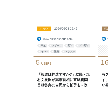
2026/06/08 15:45
エンタメ
政
www.nikkansports.com
事故
スポーツ
野球
プロ野球
sports
医療
トラブル
5
1
USERS
「報道は捏造ですか?」立民・塩
報
村文夏氏が高市首相に直球質問
す
首相答弁に自民から拍手も - 政治
い疑
: 日刊スポーツ
ツ