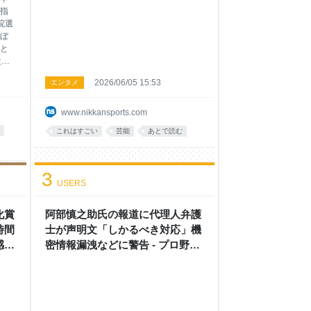
指
院選
ぼ
と
位置
6月
2026/06/05 15:53
エンタメ
長選
区
田氏
www.nikkansports.com
を
これはすごい
芸能
あとで読む
選
めた
の岸
やぶり
3
USERS
で
守っ
選
化賞
阿部慎之助氏の報道に代理人弁護
美
時間
士が声明文「しかるべき対応」機
動
感謝
密情報漏洩などに警告 - プロ野球
: 日刊スポーツ