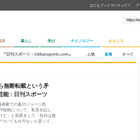
はてなブックマークって？
ア
経済
暮らし
学び
テクノロジー
おもしろ
『日刊スポーツ : nikkansports.com』
人気
新着
すべて
ら無断転載という矛
能 : 日刊スポーツ
漫画家での森川ジョージ氏
批評投稿について、私見を記し
けど」と前置きして「自分は描
がついても仕方ないと思ってい
同じ。 件の漫画のアニメ化に
と、一部作品について論争が起
ページを貼り付けてその論争の