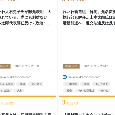
USERS
USERS
いわ大石晃子氏が離党表明「大
れいわ新選組「解党」党名変
疲れている。党にも利益ない」
執行部も解任…山本太郎氏は
太郎代表辞任受け - 政治 : 日
活動引退へ 道交法違反は反省
スポーツ
政治 : 日刊スポーツ
2026/07/09 21:50
2026/07/09 20:42
治と経済
政治と経済
www.nikkansports.com
www.nikkansports.com
れいわ新選組
政治
大石晃子
山本太郎
政治
あとで読む
あとで読む
人物
社会
れいわ新選組
れいわ
めも
politics
6
3
USERS
USERS
の真意とは…江田照男騎手を直
【田村藤夫】カウント3ボール