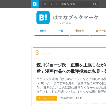
トップへ戻る
総合
一般
世の中
政治と
3
USERS
森川ジョージ氏「正義を主張しなが
盾」漫画作品への批評投稿に私見 - 芸
ボクシング漫画「はじめの一歩」などで知られる
（60）が1日までにXを更新。漫画作品に対する
た。 森川氏は「この話題に触りたくなかったのだ
き手として世に発表したものはどんな感想、批評
ます」とコメント。「大絶賛や誹謗中傷であっても
2026/08/01 15:11
アニメとゲーム
対する論争もあって然るべきかなとも思います」
きている現状も示唆した。 その上で「ただ漫画の