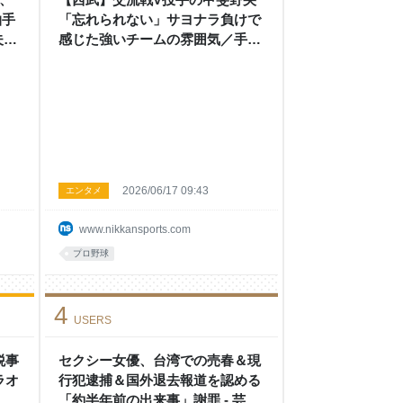
拍手
「忘れられない」サヨナラ負けで
夫の
感じた強いチームの雰囲気／手記
 :
- プロ野球 : 日刊スポーツ
2026/06/17 09:43
エンタメ
www.nikkansports.com
プロ野球
4
USERS
税事
セクシー女優、台湾での売春＆現
ラオ
行犯逮捕＆国外退去報道を認める
…」
「約半年前の出来事」謝罪 - 芸能