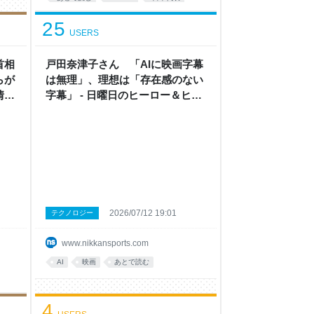
日本
25
USERS
首相
戸田奈津子さん 「AIに映画字幕
らが
は無理」、理想は「存在感のない
 -
字幕」 - 日曜日のヒーロー＆ヒロ
イン - 芸能コラム : 日刊スポーツ
2026/07/12 19:01
テクノロジー
www.nikkansports.com
AI
映画
あとで読む
4