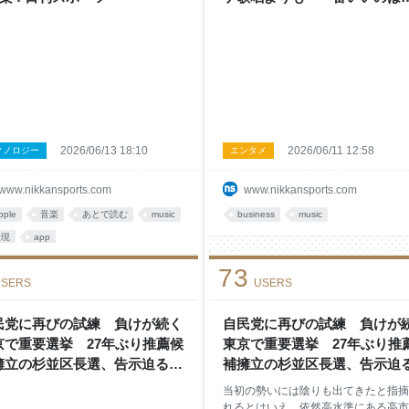
- 芸能 : 日刊スポーツ
2026/06/13 18:10
2026/06/11 12:58
クノロジー
エンタメ
www.nikkansports.com
www.nikkansports.com
pple
音楽
あとで読む
music
business
music
表現
app
73
SERS
USERS
民党に再びの試練 負けが続く
自民党に再びの試練 負けが
京で重要選挙 27年ぶり推薦候
東京で重要選挙 27年ぶり推
擁立の杉並区長選、告示迫る -
補擁立の杉並区長選、告示迫る
山知子の取材備忘録 - 社会コラ
中山知子の取材備忘録 - 社会
当初の勢いには陰りも出てきたと指摘
: 日刊スポーツ
ム : 日刊スポーツ
れるとはいえ、依然高水準にある高市