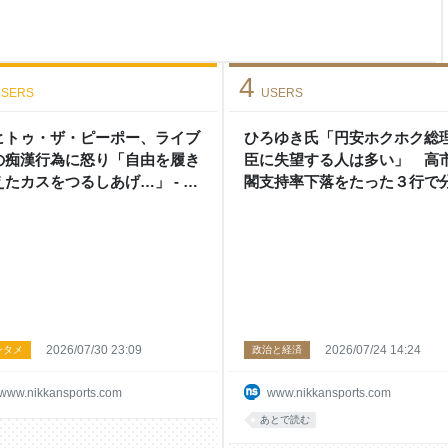
たしている例をほぼ見たことが
転載するという矛盾。すでにそ
の時点で著作者や出版社、非難
いうことを忘れずに。当然です
4
SERS
USERS
ヒトゥ・ザ・ピーポー、ライブ
ひろゆき氏「円安ホクホク総
の痴漢行為に怒り「自由を履き
臣に失望する人は多い」 高
えたカスをつるしあげ…」 - 音
閣支持率下落をたった３行で
: 日刊スポーツ
- 芸能 : 日刊スポーツ
2026/07/30 23:09
2026/07/24 14:24
ンタメ
政治と経済
www.nikkansports.com
www.nikkansports.com
あとで読む