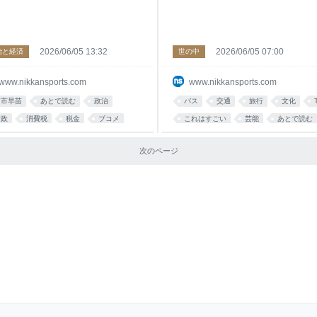
2026/06/05 13:32
2026/06/05 07:00
治と経済
世の中
www.nikkansports.com
www.nikkansports.com
高市早苗
あとで読む
政治
バス
交通
旅行
文化
財政
消費税
税金
ブコメ
これはすごい
芸能
あとで読む
報道
次のページ