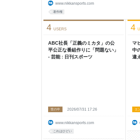
道具とするのはいかがなものかと。引用要件を満
www.nikkansports.com
ありません」と指摘。「正義を主張しながら無断
著作権
こに正義はありません」と断じた。 森川氏は「そ
している相手からお目こぼしをいただいていると
4
4
が
USERS
U
ABC社長「正義のミカタ」の公
マ
平公正な番組作りに「問題ない」
中
- 芸能 : 日刊スポーツ
違
楽 
2026/07/31 17:26
世の中
エ
www.nikkansports.com
これはひどい