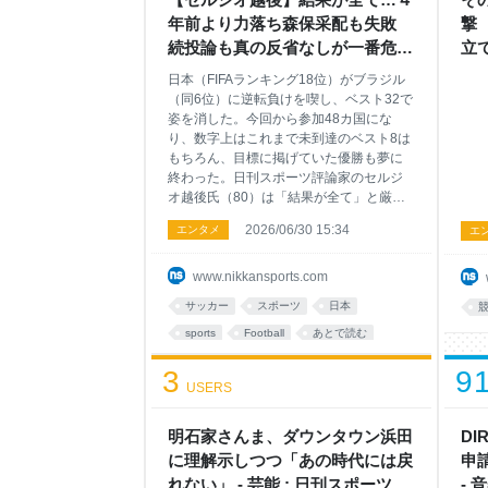
年前より力落ち森保采配も失敗
撃
続投論も真の反省なしが一番危な
立て
い - セルジオ越後「ちゃんとサッ
ポ
日本（FIFAランキング18位）がブラジル
カーしなさい」 - ワールドカップ
（同6位）に逆転負けを喫し、ベスト32で
2026コラム : 日刊スポーツ
姿を消した。今回から参加48カ国にな
り、数字上はこれまで未到達のベスト8は
もちろん、目標に掲げていた優勝も夢に
終わった。日刊スポーツ評論家のセルジ
オ越後氏（80）は「結果が全て」と厳し
い評価を下した。 ◇ ◇ ◇ 理
2026/06/30 15:34
エンタメ
エ
想と現実は違ったね。厳しく言えば、日
本はチーム力が落ちた。4年前はドイツ、
スペインに勝って、2勝2敗でベスト16だ
www.nikkansports.com
ったでしょ？ 今回は極端に弱いチュニ
サッカー
スポーツ
日本
ジアに勝っただけで、1勝2分け1敗のベス
ト32で敗退。強くなっていたら成績に出
sports
Football
あとで読む
る。結果が全てだよ。 日本は「優勝」や
3
9
「最高の景色」と期待させたけど、強豪
USERS
を相手に力の差があった。大一番でベン
チの采配も失敗した。後半途中で堂安、
中村、鎌田、伊東と続々とベンチに下げ
明石家さんま、ダウンタウン浜田
DI
たけど、先発で起用したから守備で疲れ
に理解示しつつ「あの時代には戻
申
ちゃって足が止まったのね。得点に絡め
れない」 - 芸能 : 日刊スポーツ
- 