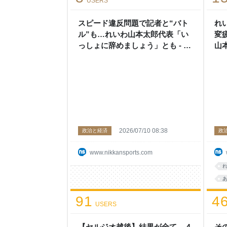
USERS
スピード違反問題で記者と“バト
れ
ル”も…れいわ山本太郎代表「い
変
っしょに辞めましょう」とも - 政
山本
治 : 日刊スポーツ
刊
2026/07/10 08:38
政治と経済
政
www.nikkansports.com
91
4
USERS
【セルジオ越後】結果が全て…４
そ