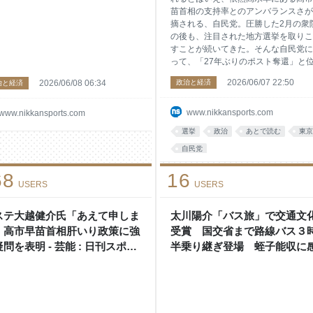
苗首相の支持率とのアンバランスさが
摘される、自民党。圧勝した2月の衆
の後も、注目された地方選挙を取りこ
すことが続いてきた。そんな自民党に
って、「27年ぶりのポスト奪還」と
づける重要選挙が、まもなく始まる。
2026/06/07 22:50
2026/06/08 06:34
政治と経済
治と経済
21日に告示される東京都杉並区の区
挙だ。自民は、区議会議長も務めた元
議の大和田伸氏（45）を擁立。大和
www.nikkansports.com
www.nikkansports.com
は「アップデート杉並」を掲げて活動
選挙
政治
あとで読む
東京
始めている。 前回2022年の杉並区長
は、劇的な幕切れだった。3期12年務
自民党
当時現職の田中良氏（65）を、新人
68
16
本聡子氏（51）がわずか187票差で
USERS
USERS
初当選。その前年、2021年の衆院選
は、同区を含む東京8区で長年議席を
てきた自民党の石原伸晃元幹事長が落
ステ大越健介氏「あえて申しま
太川陽介「バス旅」で交通文
し、立憲民主党（当時）の新人吉田晴
」高市早苗首相肝いり政策に強
受賞 国交省まで路線バス３
氏が初当選するなど、ドラスチックな
問を表明 - 芸能 : 日刊スポー
半乗り継ぎ登場 蛭子能収に
きが起きていた
- 芸能 : 日刊スポーツ