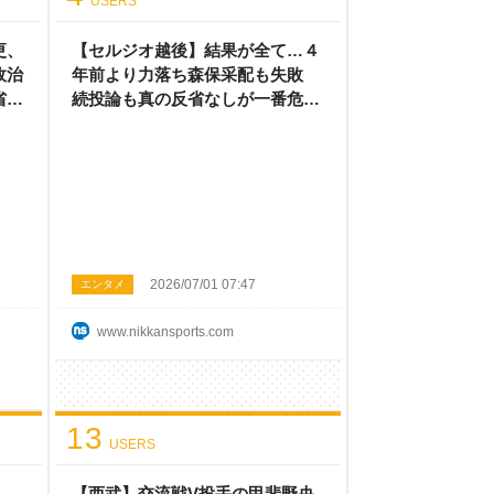
USERS
更、
【セルジオ越後】結果が全て…４
政治
年前より力落ち森保采配も失敗
 -
続投論も真の反省なしが一番危な
い - セルジオ越後「ちゃんとサッ
カーしなさい」 - ワールドカップ
2026コラム : 日刊スポーツ
2026/07/01 07:47
エンタメ
www.nikkansports.com
13
USERS
、
【西武】交流戦V投手の甲斐野央