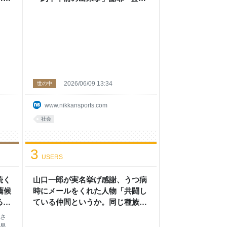
: 日刊スポーツ
2026/06/09 13:34
世の中
www.nikkansports.com
社会
3
USERS
続く
山口一郎が実名挙げ感謝、うつ病
薦候
時にメールをくれた人物「共闘し
 -
ている仲間というか。同じ種族」
コラ
- 芸能 : 日刊スポーツ
さ
早