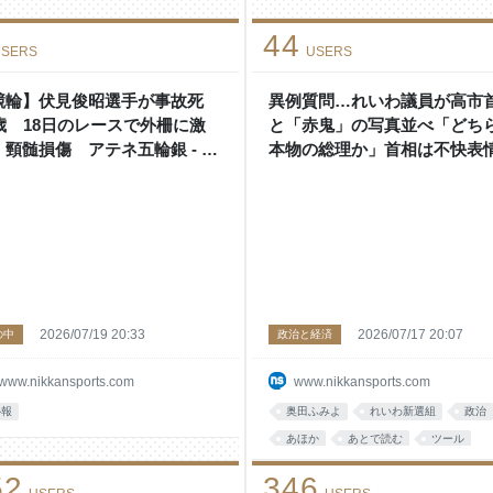
44
SERS
USERS
競輪】伏見俊昭選手が事故死
異例質問…れいわ議員が高市
0歳 18日のレースで外柵に激
と「赤鬼」の写真並べ「どち
 頸髄損傷 アテネ五輪銀 - 競
本物の総理か」首相は不快表情
: 日刊スポーツ
政治 : 日刊スポーツ
2026/07/19 20:33
2026/07/17 20:07
の中
政治と経済
www.nikkansports.com
www.nikkansports.com
訃報
奥田ふみよ
れいわ新選組
政治
あほか
あとで読む
ツール
写真
これはひどい
news
52
346