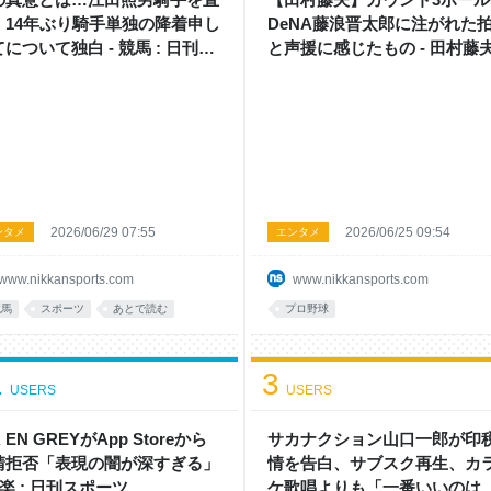
 14年ぶり騎手単独の降着申し
DeNA藤浪晋太郎に注がれた
について独白 - 競馬 : 日刊ス
と声援に感じたもの - 田村藤
ーツ
ファームリポート - 野球コラム
日刊スポーツ
2026/06/29 07:55
2026/06/25 09:54
ンタメ
エンタメ
www.nikkansports.com
www.nikkansports.com
競馬
スポーツ
あとで読む
プロ野球
1
3
USERS
USERS
R EN GREYがApp Storeから
サカナクション山口一郎が印
請拒否「表現の闇が深すぎる」
情を告白、サブスク再生、カ
音楽 : 日刊スポーツ
ケ歌唱よりも「一番いいのは