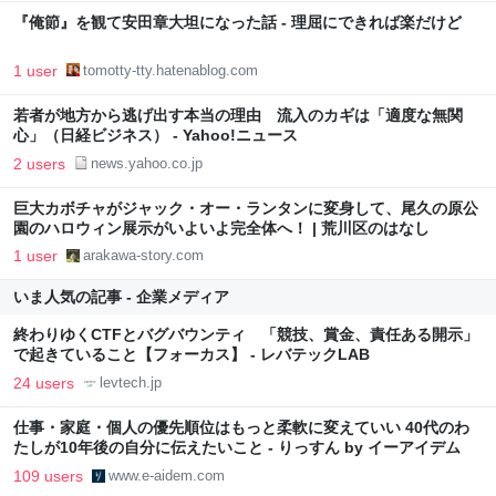
『俺節』を観て安田章大坦になった話 - 理屈にできれば楽だけど
1 user
tomotty-tty.hatenablog.com
若者が地方から逃げ出す本当の理由 流入のカギは「適度な無関
心」（日経ビジネス） - Yahoo!ニュース
2 users
news.yahoo.co.jp
巨大カボチャがジャック・オー・ランタンに変身して、尾久の原公
園のハロウィン展示がいよいよ完全体へ！ | 荒川区のはなし
1 user
arakawa-story.com
いま人気の記事 - 企業メディア
終わりゆくCTFとバグバウンティ 「競技、賞金、責任ある開示」
で起きていること【フォーカス】 - レバテックLAB
24 users
levtech.jp
仕事・家庭・個人の優先順位はもっと柔軟に変えていい 40代のわ
たしが10年後の自分に伝えたいこと - りっすん by イーアイデム
109 users
www.e-aidem.com