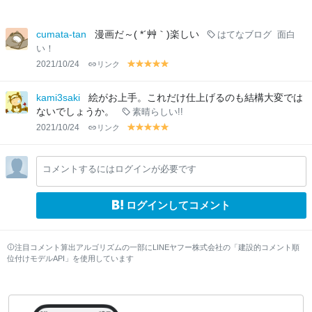
cumata-tan
漫画だ～( *´艸｀)楽しい
はてなブログ
面白
い！
2021/10/24
リンク
y
y
y
y
y
el
el
el
el
el
lo
lo
lo
lo
lo
kami3saki
絵がお上手。これだけ仕上げるのも結構大変では
w
w
w
w
w
ないでしょうか。
素晴らしい!!
2021/10/24
リンク
y
y
y
y
y
el
el
el
el
el
lo
lo
lo
lo
lo
コメントするにはログインが必要です
w
w
w
w
w
ログインしてコメント
注目コメント算出アルゴリズムの一部にLINEヤフー株式会社の「建設的コメント順
位付けモデルAPI」を使用しています