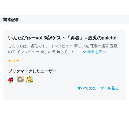
関連記事
いんたびゅーvol.3④/ゲスト「勇者」 - 虚兎のpalette
こんにちは。虚兎です。 インタビュー 新しい光 瓦礫の迷宮 玉座
の間 インタビュー 新しい光 🐇さて、や...
概要を表示
67
y
y
e
e
ブックマークしたユーザー
ll
ll
o
o
w
w
すべてのユーザーを見る