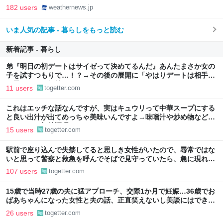
182 users
weathernews.jp
いま人気の記事 - 暮らしをもっと読む
新着記事 - 暮らし
弟『明日の初デートはサイゼって決めてるんだ』あんたまさか女の
子を試すつもりで…！？→その後の展開に「やはりデートは相手へ
の思いやりの気持ち」
11 users
togetter.com
これはエッチな話なんですが、実はキュウリって中華スープにする
と良い出汁が出てめっちゃ美味いんですよ→味噌汁や炒め物など、
キュウリの加熱調理はいろいろある
15 users
togetter.com
駅前で座り込んで失禁してると思しき女性がいたので、尋常ではな
いと思って警察と救急を呼んでそばで見守っていたら、急に現れた
女性に「あなた何してるんですか！？」とスマホをはたき落とされ
107 users
togetter.com
た話
15歳で当時27歳の夫に猛アプローチ、交際1か月で妊娠…36歳でお
ばあちゃんになった女性と夫の話、正直笑えないし美談にはできな
いのでは？
26 users
togetter.com