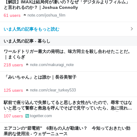
【解説】IMAXは結局何が凄いの？なぜ「デジタルよりフィルム」
と言われるのか？｜Joshua Connolly
61 users
note.com/joshua_film
いま人気の記事をもっと読む
いま人気の記事 - 暮らし
ワールドトリガー最大の発明は、味方同士を殺し合わせたことだ。
｜まくらぎ
218 users
note.com/makuragi_note
「みいちゃん」とは誰か｜長谷美智子
125 users
note.com/clear_turkey533
駅前で座り込んで失禁してると思しき女性がいたので、尋常ではな
いと思って警察と救急を呼んでそばで見守っていたら、急に現れた
女性に「あなた何してるんですか！？」とスマホをはたき落とされ
107 users
togetter.com
た話
エアコンの“節電術” 6割もの人が勘違い？ 今知っておきたい効
果的な使用法 - ウェザーニュース