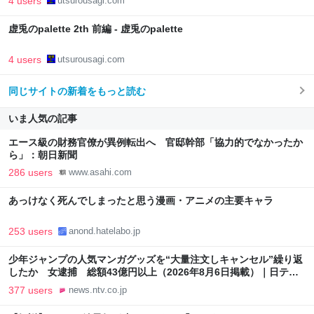
4 users
utsurousagi.com
虚兎のpalette 2th 前編 - 虚兎のpalette
4 users
utsurousagi.com
同じサイトの新着をもっと読む
いま人気の記事
エース級の財務官僚が異例転出へ 官邸幹部「協力的でなかったか
ら」：朝日新聞
286 users
www.asahi.com
あっけなく死んでしまったと思う漫画・アニメの主要キャラ
253 users
anond.hatelabo.jp
少年ジャンプの人気マンガグッズを“大量注文しキャンセル”繰り返
したか 女逮捕 総額43億円以上（2026年8月6日掲載）｜日テレ
NEWS NNN
377 users
news.ntv.co.jp