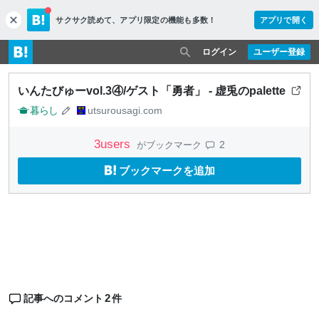
サクサク読めて、
アプリ限定の機能も多数！
アプリで開く
c
l
o
ログイン
ユーザー登録
s
e
いんたびゅーvol.3④/ゲスト「勇者」 - 虚兎のpalette
暮らし
utsurousagi.com
3
users
2
がブックマーク
ブックマークを追加
2
記事へのコメント
件